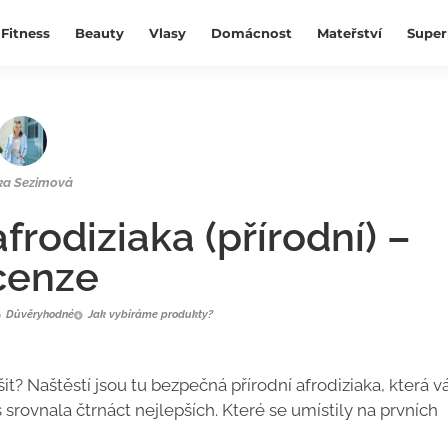
Fitness
Beauty
Vlasy
Domácnost
Mateřství
Super
ka Sezimová
afrodiziaka (přírodní) –
cenze
Důvěryhodné
Jak vybíráme produkty?
šit? Naštěstí jsou tu bezpečná přírodní afrodiziaka, která 
ovnala čtrnáct nejlepších. Které se umístily na prvních