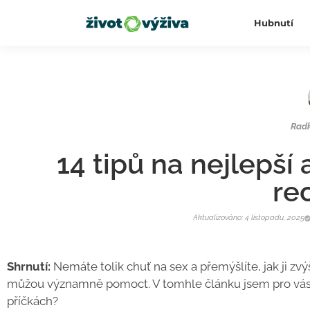
Hubnutí
Rad
14 tipů na nejlepší 
re
Aktualizováno: 4 listopadu, 2025
Shrnutí:
Nemáte tolik chuť na sex a přemýšlíte, jak ji zvý
můžou významně pomoct. V tomhle článku jsem pro vás sr
příčkách?