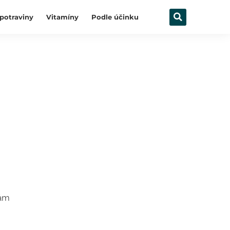
potraviny
Vitamíny
Podle účinku
vám