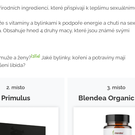
írodních ingrediencí, které přispívají k lepšímu sexuální
e s vitamíny a bylinkami k podpoře energie a chuti na sex
. Obsahuje hned 4 druhy macy, které jsou známé svými
[3]
[4]
 muže a ženy?
Jaké bylinky, koření a potraviny mají
ení libida?
2. místo
3. místo
Primulus
Blendea Organi