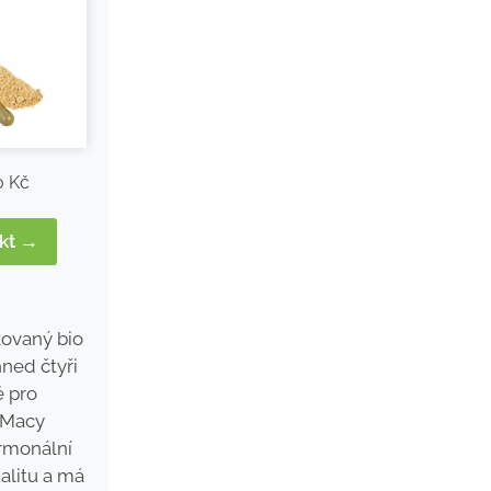
0 Kč
ukt →
ikovaný bio
hned čtyři
é pro
, Macy
ormonální
alitu a má