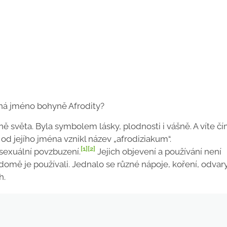
íná jméno bohyně Afrodity?
ně světa. Byla symbolem lásky, plodnosti i vášně. A víte č
 od jejího jména vznikl název „afrodiziakum“.
[1]
[2]
sexuální povzbuzení.
Jejich objevení a používání není
vědomě je používali. Jednalo se různé nápoje, koření, odvary
h.