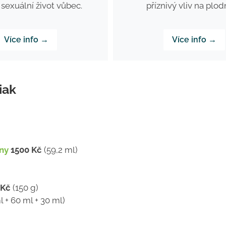
a sexuální život vůbec.
příznivý vliv na plod
Více info →
Více info →
iak
ny
1500 Kč
(59,2 ml)
 Kč
(150 g)
 + 60 ml + 30 ml)