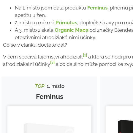
Na 1. místo jsem dala produktu
Feminus
, plnému př
apetitu u žen.
2. místo u mě má
Primulus
, doplněk stravy pro muž
A 3. místo získala
Organic Maca
od značky Blendea
efektivními afrodiziakálními účinky.
Co se v článku dočtete dál?
[1]
V čem spočívá tajemství afrodiziak
a která se hodí pro
[7]
afrodiziakální účinky
a co dalšího může pomoci ke zvýš
TOP
1. místo
Feminus