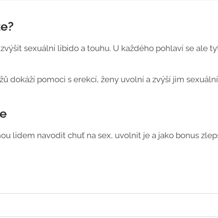
že?
 zvýšit sexuální libido a touhu. U každého pohlaví se ale ty
ů dokáží pomoci s erekcí, ženy uvolní a zvýší jim sexuální
že
 lidem navodit chuť na sex, uvolnit je a jako bonus zlepš