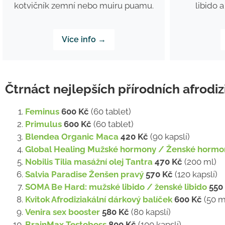
kotvičník zemní nebo muiru puamu.
libido 
Více info →
Čtrnáct nejlepších přírodních afrodiz
Feminus
600 Kč
(60 tablet)
Primulus
600 Kč
(60 tablet)
Blendea Organic Maca
420 Kč
(90 kapslí)
Global Healing Mužské hormony / Ženské hormo
Nobilis Tilia masážní olej Tantra
470 Kč
(200 ml)
Salvia Paradise Ženšen pravý
570 Kč
(120 kapslí)
SOMA Be Hard: mužské libido / ženské libido
550
Kvitok Afrodiziakální dárkový balíček
600 Kč
(50 ml
Venira sex booster
580 Kč
(80 kapslí)
BrainMax Testoboss
800 Kč
(100 kapslí)