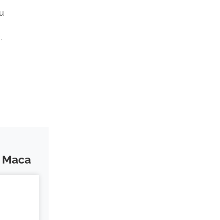
mu
.
c Maca