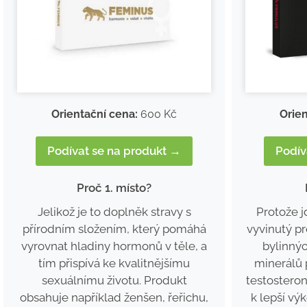
Orientační cena:
600 Kč
Orien
Podívat se na produkt →
Podív
Proč 1. místo?
Jelikož je to doplněk stravy s
Protože j
přírodním složením, který pomáhá
vyvinutý p
vyrovnat hladiny hormonů v těle, a
bylinnýc
tím přispívá ke kvalitnějšímu
minerálů 
sexuálnímu životu. Produkt
testosteron
obsahuje například ženšen, řeřichu,
k lepší výk