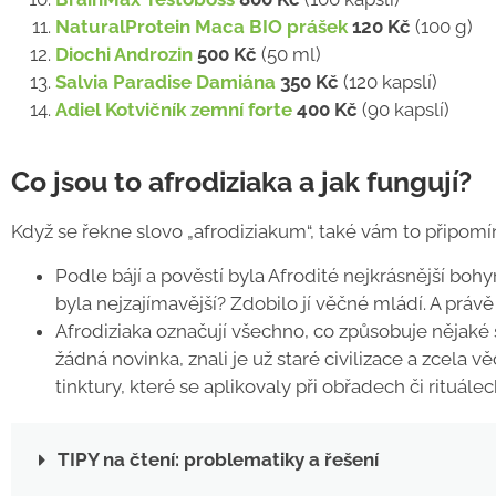
NaturalProtein Maca BIO prášek
120 Kč
(100 g)
Diochi Androzin
500 Kč
(50 ml)
Salvia Paradise Damiána
350 Kč
(120 kapslí)
Adiel Kotvičník zemní forte
400 Kč
(90 kapslí)
Co jsou to afrodiziaka a jak fungují?
Když se řekne slovo „afrodiziakum“, také vám to připom
Podle bájí a pověstí byla Afrodité nejkrásnější bohy
byla nejzajímavější? Zdobilo jí věčné mládí. A právě
Afrodiziaka označují všechno, co způsobuje nějaké 
žádná novinka, znali je už staré civilizace a zcela 
tinktury, které se aplikovaly při obřadech či rituálec
TIPY na čtení: problematiky a řešení