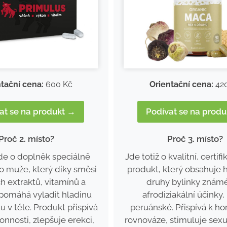
tační cena:
600 Kč
Orientační cena:
42
at se na produkt →
Podívat se na prod
Proč 2. místo?
Proč 3. místo?
de o doplněk speciálně
Jde totiž o kvalitní, certif
ro muže, který díky směsi
produkt, který obsahuje 
h extraktů, vitamínů a
druhy bylinky znám
pomáhá vyladit hladinu
afrodiziakální účinky
u v těle. Produkt přispívá
peruánské. Přispívá k h
onnosti, zlepšuje erekci,
rovnováze, stimuluje sexu