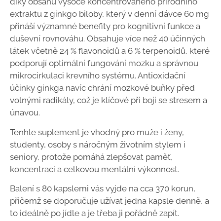
díky obsahu vysoce koncentrovaného přírodního
extraktu z ginkgo biloby, který v denní dávce 60 mg
přináší významné benefity pro kognitivní funkce a
duševní rovnováhu. Obsahuje více než 40 účinných
látek včetně 24 % flavonoidů a 6 % terpenoidů, které
podporují optimální fungování mozku a správnou
mikrocirkulaci krevního systému. Antioxidační
účinky ginkga navíc chrání mozkové buňky před
volnými radikály, což je klíčové při boji se stresem a
únavou.
Tenhle suplement je vhodný pro muže i ženy,
studenty, osoby s náročným životním stylem i
seniory, protože pomáhá zlepšovat paměť,
koncentraci a celkovou mentální výkonnost.
Balení s 80 kapslemi vás vyjde na cca 370 korun,
přičemž se doporučuje užívat jedna kapsle denně, a
to ideálně po jídle a je třeba ji pořádně zapít.