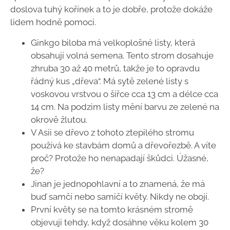
doslova tuhý kořínek a to je dobře, protože dokáže
lidem hodně pomoci.
Ginkgo biloba má velkoplošné listy, která
obsahují volná semena. Tento strom dosahuje
zhruba 30 až 40 metrů, takže je to opravdu
řádný kus „dřeva“. Má sytě zelené listy s
voskovou vrstvou o šířce cca 13 cm a délce cca
14 cm. Na podzim listy mění barvu ze zelené na
okrově žlutou.
V Asii se dřevo z tohoto ztepilého stromu
používá ke stavbám domů a dřevořezbě. A víte
proč? Protože ho nenapadají škůdci. Úžasné,
že?
Jinan je jednopohlavní a to znamená, že má
buď samčí nebo samičí květy. Nikdy ne obojí.
První květy se na tomto krásném stromě
objevují tehdy, když dosáhne věku kolem 30