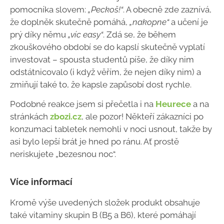
pomocníka slovem:
„Peckoš!“
. A obecně zde zaznívá,
že doplněk skutečně pomáhá,
„nakopne“
a učení je
prý díky němu
„víc easy“
. Zdá se, že během
zkouškového období se do kapslí skutečně vyplatí
investovat – spousta studentů píše, že díky nim
odstátnicovalo (i když věřím, že nejen díky nim) a
zmiňují také to, že kapsle zapůsobí dost rychle.
Podobné reakce jsem si přečetla i na
Heurece
a na
stránkách
zbozi.cz
, ale pozor! Někteří zákazníci po
konzumaci tabletek nemohli v noci usnout, takže by
asi bylo lepší brát je hned po ránu. Ať prostě
neriskujete „bezesnou noc“.
Více informací
Kromě výše uvedených složek produkt obsahuje
také vitaminy skupin B (B5 a B6), které pomáhají