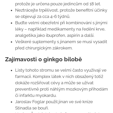
protože je určena pouze jedincům od 18 let.
Neztrácejte trpělivost, protože benefitní účinky
se objevují za cca 4-6 týdnů.
Buďte velmi obezřetní při kombinování s jinými
léky – například medikamenty na ředění krve,
analgetika jako ibuprofen, aspirin a další.
Veškeré suplementy s jinanem se musí vysadit
před chirurgickým zákrokem.
Zajímavosti o ginkgo bilobě
Listy tohoto stromu se velmi často využívají ve
farmacii. Komplex látek v nich obsažený totiž
dokáže rozšiřovat cévy a může se užívat
preventivně proti náhlým mozkovým příhodám
či infarktu myokardu.
Jaroslav Foglar použil jinan ve své knize
Stínadla se bouří.