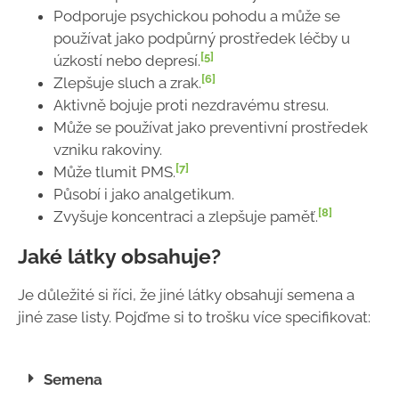
Podporuje psychickou pohodu a může se
používat jako podpůrný prostředek léčby u
[5]
úzkostí nebo depresí.
[6]
Zlepšuje sluch a zrak.
Aktivně bojuje proti nezdravému stresu.
Může se používat jako preventivní prostředek
vzniku rakoviny.
[7]
Může tlumit PMS.
Působí i jako analgetikum.
[8]
Zvyšuje koncentraci a zlepšuje paměť.
Jaké látky obsahuje?
Je důležité si říci, že jiné látky obsahují semena a
jiné zase listy. Pojďme si to trošku více specifikovat:
Semena