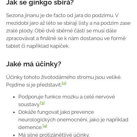
Jak se ginkgo sbírá?
Sezona jinanu je de facto od jara do podzimu. V
mezidobí jaro až léto se sbírají listy a na podzim zase
zralé plody. Obě dvě sběrné části se musí dále
zpracovávat a finálně se k nám dostanou ve formě
tablet či například kapiček.
Jaké má účinky?
Účinky tohoto životodárného stromu jsou veliké.
[2]
Pojďme si je představit:
Podporuje funkce mozku a celé nervové
[3]
soustavy.
Dokáže fungovat jako prevence
neurologických onemocnění, jako je například
[4]
demence.
Má silné protizánětlivé účinky.