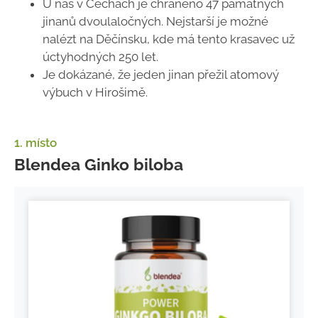
U nás v Čechách je chráněno 47 památných
jinanů dvoulaločných. Nejstarší je možné
nalézt na Děčínsku, kde má tento krasavec už
úctyhodných 250 let.
Je dokázané, že jeden jinan přežil atomový
výbuch v Hirošimě.
1. místo
Blendea Ginko biloba