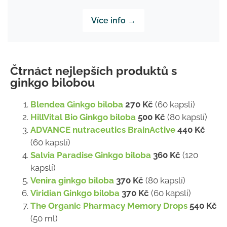
Více info →
Čtrnáct nejlepších produktů s
ginkgo bilobou
Blendea Ginkgo biloba
270 Kč
(60 kapslí)
HillVital Bio Ginkgo biloba
500 Kč
(80 kapslí)
ADVANCE nutraceutics BrainActive
440 Kč
(60 kapslí)
Salvia Paradise Ginkgo biloba
360 Kč
(120
kapslí)
Venira ginkgo biloba
370 Kč
(80 kapslí)
Viridian Ginkgo biloba
370 Kč
(60 kapslí)
The Organic Pharmacy Memory Drops
540 Kč
(50 ml)