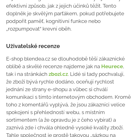
efektivní způsob, jak z jejích účinků těžit. Tento
doplněk je skvělým parťákem, pokud potřebujete
podpořit paměť, kognitivní funkce nebo
„rozpumpovat“ krevní oběh.
Uživatelské recenze
E-shop blendea.cz se dlouhodobě těší zákaznické
oblibě a skvělé recenze najdeme jak na
Heurece
,
tak i na stránkách
zbozi.cz
. Lidé si tady pochvalují,
že zboží bývá rychle dodáno, oceňují rychlost
jednání ze strany e-shopu a vůbec si chválí
komunikaci s tímto internetovým obchodem. Kromě
toho z komentářů vyplývá, že jsou zákazníci velice
spokojeni s přehledností webu, s místním
sortimentem (a že opravdu je z čeho vybírat) a
zaznívá zde i chvála ohledně vysoké kvality zboží.
Tahle společnost je prostě takovou „sázkou na