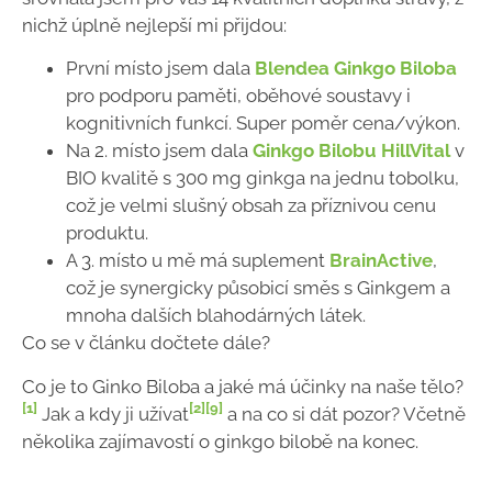
nichž úplně nejlepší mi přijdou:
První místo jsem dala
Blendea Ginkgo Biloba
pro podporu paměti, oběhové soustavy i
kognitivních funkcí. Super poměr cena/výkon.
Na 2. místo jsem dala
Ginkgo Bilobu HillVital
v
BIO kvalitě s 300 mg ginkga na jednu tobolku,
což je velmi slušný obsah za příznivou cenu
produktu.
A 3. místo u mě má suplement
BrainActive
,
což je synergicky působicí směs s Ginkgem a
mnoha dalších blahodárných látek.
Co se v článku dočtete dále?
Co je to Ginko Biloba a jaké má účinky na naše tělo?
[1]
[2]
[9]
Jak a kdy ji užívat
a na co si dát pozor? Včetně
několika zajímavostí o ginkgo bilobě na konec.