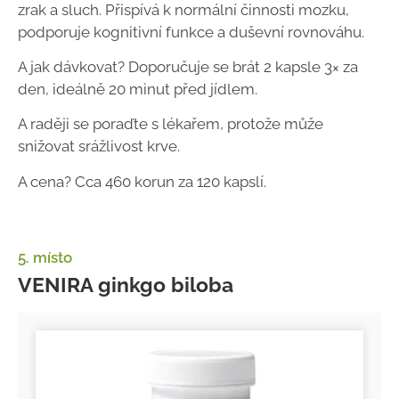
zrak a sluch. Přispívá k normální činnosti mozku,
podporuje kognitivní funkce a duševní rovnováhu.
A jak dávkovat? Doporučuje se brát 2 kapsle 3× za
den, ideálně 20 minut před jídlem.
A raději se poraďte s lékařem, protože může
snižovat srážlivost krve.
A cena? Cca 460 korun za 120 kapslí.
5. místo
VENIRA ginkgo biloba