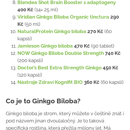
Blendea Shot Brain Booster s adaptogeny
400 Kč
(14× 25 ml)
Viridian Ginkgo Biloba Organic tinctura
290
Kč
(50 ml)
NaturalProtein Ginkgo biloba
270 Kč
(60
kapslí)
Jamieson Ginkgo biloba
470 Kč
(90 tablet)
NOW Ginkgo Biloba Double Strength
740 Kč
(200 kapslí)
Doctor’s Best Extra Strength Ginkgo
450 Kč
(120 kapslí)
Nástroje Zdraví Kognifit BIO
360 Kč
(60 kapslí)
Co je to Ginkgo Biloba?
Ginkgo biloba je strom, který můžete v češtině znát i
pod názvem jinan dvoulaločný. Je to taková
specifická rostlina, která přežila miliony let. Má