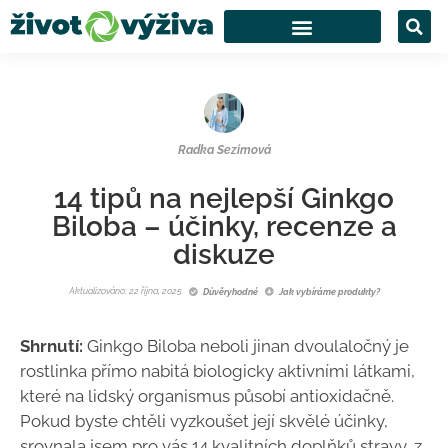
Radka Sezimová
14 tipů na nejlepší Ginkgo
Biloba – účinky, recenze a
diskuze
Aktualizováno: 22 října, 2025
Důvěryhodné
Jak vybíráme produkty?
Shrnutí:
Ginkgo Biloba neboli jinan dvoulaločný je
rostlinka přímo nabitá biologicky aktivními látkami,
které na lidský organismus působí antioxidačně.
Pokud byste chtěli vyzkoušet její skvělé účinky,
srovnala jsem pro vás 14 kvalitních doplňků stravy, z