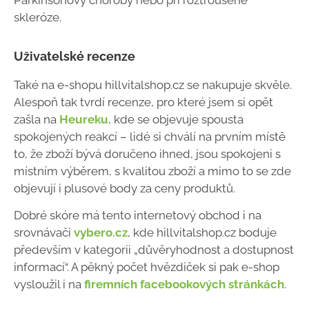
Parkinsonovy choroby nebo při roztroušené
skleróze.
Uživatelské recenze
Také na e-shopu hillvitalshop.cz se nakupuje skvěle.
Alespoň tak tvrdí recenze, pro které jsem si opět
zašla na
Heureku
, kde se objevuje spousta
spokojených reakcí – lidé si chválí na prvním místě
to, že zboží bývá doručeno ihned, jsou spokojeni s
místním výběrem, s kvalitou zboží a mimo to se zde
objevují i plusové body za ceny produktů.
Dobré skóre má tento internetový obchod i na
srovnávači
vybero.cz
, kde hillvitalshop.cz boduje
především v kategorii „důvěryhodnost a dostupnost
informací“. A pěkný počet hvězdiček si pak e-shop
vysloužil i na
firemních facebookových stránkách
.