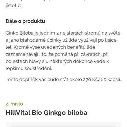
jistotu“.
Dále o produktu
Ginko Biloba je jedním z nejstarších stromů na světě
a jeho blahodárné účinky už lidé využívají po tisíce
let. Kromě výše uvedených benefitů lidé
zaznamenávají i to, že pomáhá při závratích, při
bolestech hlavy a u některých dokonce vede k
lepšímu soustředění.
Tento doplněk vás bude stát okolo 270 Kč/60 kapslí.
2. místo
HillVital Bio Ginkgo biloba