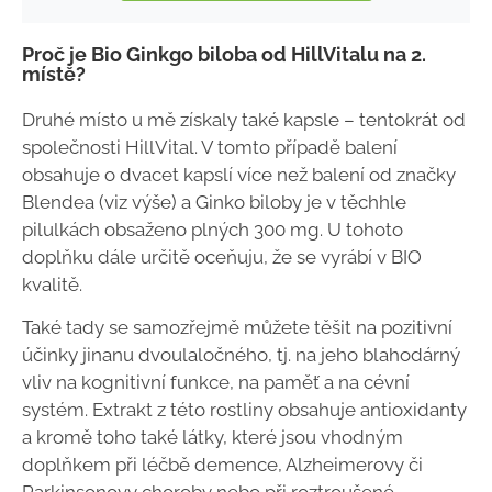
Proč je Bio Ginkgo biloba od HillVitalu na 2.
místě?
Druhé místo u mě získaly také kapsle – tentokrát od
společnosti HillVital. V tomto případě balení
obsahuje o dvacet kapslí více než balení od značky
Blendea (viz výše) a Ginko biloby je v těchhle
pilulkách obsaženo plných 300 mg. U tohoto
doplňku dále určitě oceňuju, že se vyrábí v BIO
kvalitě.
Také tady se samozřejmě můžete těšit na pozitivní
účinky jinanu dvoulaločného, tj. na jeho blahodárný
vliv na kognitivní funkce, na paměť a na cévní
systém. Extrakt z této rostliny obsahuje antioxidanty
a kromě toho také látky, které jsou vhodným
doplňkem při léčbě demence, Alzheimerovy či