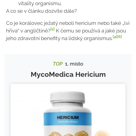
vitality organismu.
A co se v článku dozvíte dále?
Co je korálovec ježatý neboli hericium nebo také „lví
[1]
hříva“ v angličtině?
K čemu se používá a jaké jsou
[4]
[6]
jeho zdravotní benefity na lidský organismus.
TOP
1. místo
MycoMedica Hericium