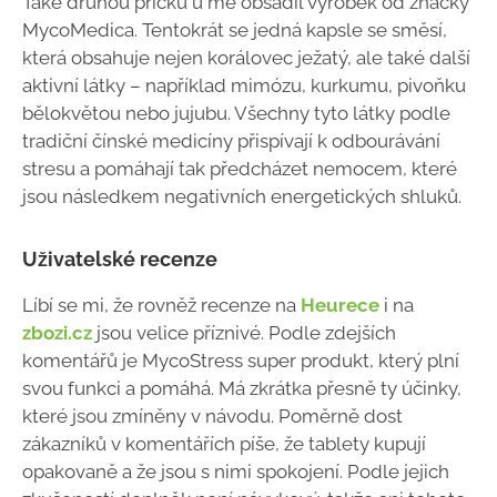
Také druhou příčku u mě obsadil výrobek od značky
MycoMedica. Tentokrát se jedná kapsle se směsí,
která obsahuje nejen korálovec ježatý, ale také další
aktivní látky – například mimózu, kurkumu, pivoňku
bělokvětou nebo jujubu. Všechny tyto látky podle
tradiční čínské medicíny přispívají k odbourávání
stresu a pomáhají tak předcházet nemocem, které
jsou následkem negativních energetických shluků.
Uživatelské recenze
Líbí se mi, že rovněž recenze na
Heurece
i na
zbozi.cz
jsou velice příznivé. Podle zdejších
komentářů je MycoStress super produkt, který plní
svou funkci a pomáhá. Má zkrátka přesně ty účinky,
které jsou zmíněny v návodu. Poměrně dost
zákazníků v komentářích píše, že tablety kupují
opakovaně a že jsou s nimi spokojení. Podle jejich