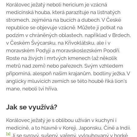
Korálovec ježatý neboli hericium je vzácná
medicínská houba, která parazituje na listnatých
stromech, zejména na bucích a dubech. V České
republice se objevuje vzácně. Můžete ji potkat na
podzim v chráněných oblastech, například v Brdech,
v Českém Švýcarsku, na Křivoklátsku, ale i v
moravském Podyjí a moravskoslezském Poodří.
Roste na živých i mrtvých kmenech (až několik
metrů nad zemí) nebo pařezech. Svým vzhledem
připomíná, alespoň našim krajanům, bodliny ježka. V
anglicky mluvících zemích se této houbě říká lion's
mane, neboli lví hříva.
Jak se využívá?
Korálovec ježatý je s oblibou užíván v kuchyni i
medicíně, a to hlavně v Koreji, Japonsku, Číně a Indii.
[1]
Jí se syrový, sušený, vařený, vylouhovaný v horké