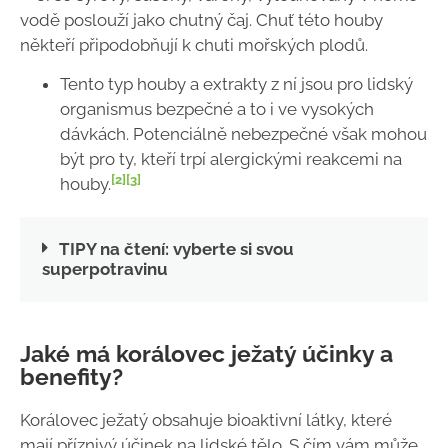
vodě poslouží jako chutný čaj. Chuť této houby
někteří připodobňují k chuti mořských plodů.
Tento typ houby a extrakty z ní jsou pro lidský
organismus bezpečné a to i ve vysokých
dávkách. Potenciálně nebezpečné však mohou
být pro ty, kteří trpí alergickými reakcemi na
[2]
[3]
houby.
TIPY na čtení: vyberte si svou
superpotravinu
Jaké má korálovec ježatý účinky a
benefity?
Korálovec ježatý obsahuje bioaktivní látky, které
mají příznivý účinek na lidské tělo. S čím vám může