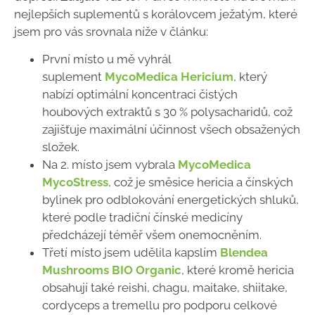
nejlepších suplementů s korálovcem ježatým, které
jsem pro vás srovnala níže v článku:
První místo u mě vyhrál
suplement
MycoMedica Hericium
, který
nabízí optimální koncentraci čistých
houbových extraktů s 30 % polysacharidů, což
zajišťuje maximální účinnost všech obsažených
složek.
Na 2. místo jsem vybrala
MycoMedica
MycoStress
, což je směsice hericia a čínských
bylinek pro odblokování energetických shluků,
které podle tradiční čínské medicíny
předcházejí téměř všem onemocněním.
Třetí místo jsem udělila kapslím
Blendea
Mushrooms BIO Organic
, které kromě hericia
obsahují také reishi, chagu, maitake, shiitake,
cordyceps a tremellu pro podporu celkové