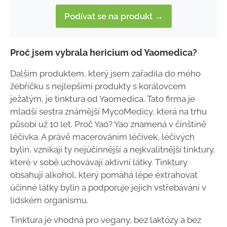
Podívat se na produkt →
Proč jsem vybrala hericium od Yaomedica?
Dalším produktem, který jsem zařadila do mého
žebříčku s nejlepšími produkty s korálovcem
ježatým, je tinktura od Yaomedica. Tato firma je
mladší sestra známější MycoMedicy, která na trhu
působí už 10 let. Proč Yao? Yao znamená v čínštině
léčivka. A právě macerováním léčivek, léčivých
bylin, vznikají ty nejúčinnější a nejkvalitnější tinktury,
které v sobě uchovávají aktivní látky. Tinktury
obsahují alkohol, který pomáhá lépe extrahovat
účinné látky bylin a podporuje jejich vstřebávání v
lidském organismu.
Tinktura je vhodná pro vegany, bez laktózy a bez