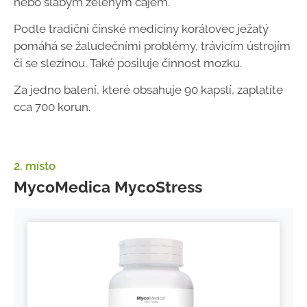
nebo slabým zeleným čajem.
Podle tradiční čínské medicíny korálovec ježatý
pomáhá se žaludečními problémy, trávicím ústrojím
či se slezinou. Také posiluje činnost mozku.
Za jedno balení, které obsahuje 90 kapslí, zaplatíte
cca 700 korun.
2. místo
MycoMedica MycoStress