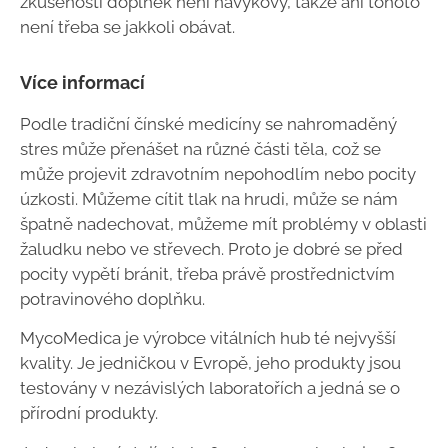
zkušeností doplněk není návykový, takže ani tohoto
není třeba se jakkoli obávat.
Více informací
Podle tradiční čínské medicíny se nahromaděný
stres může přenášet na různé části těla, což se
může projevit zdravotním nepohodlím nebo pocity
úzkosti. Můžeme cítit tlak na hrudi, může se nám
špatně nadechovat, můžeme mít problémy v oblasti
žaludku nebo ve střevech. Proto je dobré se před
pocity vypětí bránit, třeba právě prostřednictvím
potravinového doplňku.
MycoMedica je výrobce vitálních hub té nejvyšší
kvality. Je jedničkou v Evropě, jeho produkty jsou
testovány v nezávislých laboratořích a jedná se o
přírodní produkty.