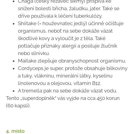
Chaga (česky rezavec šikmý) přispívá ke
snížení bolestí břicha, žaludku, jater. Také se
dříve používala k léčení tuberkulózy.
Shiitake (= houževnatec jedlý) účinně očišťuje
organismus, neboť na sebe dokáže vázat
škodlivé kovy a vyloučit je z těla. Také
potlačuje příznaky alergií a posiluje žlučník
nebo slinivku.
Maitake zlepšuje obranyschopnost organismu.
Cordyceps je super, protože obsahuje bílkoviny
a tuky, vlákninu, minerální látky, kyselinu
linolenovou a olejovou, vitamin B12.
A tremella pak na sebe dokáže vázat vodu.
Tento „superdoplněk“ vás vyjde na cca 450 korun
(60 kapslí).
4. místo