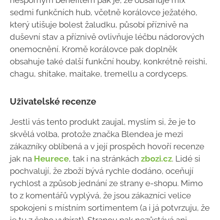
nesporným benefitem pak je, že obsahuje mix
sedmi funkčních hub, včetně korálovce ježatého,
který utišuje bolest žaludku, působí příznivě na
duševní stav a příznivě ovlivňuje léčbu nádorových
onemocnění. Kromě korálovce pak doplněk
obsahuje také další funkční houby, konkrétně reishi,
chagu, shitake, maitake, tremellu a cordyceps.
Uživatelské recenze
Jestli vás tento produkt zaujal, myslím si, že je to
skvělá volba, protože značka Blendea je mezi
zákazníky oblíbená a v její prospěch hovoří recenze
jak na
Heurece
, tak i na stránkách
zbozi.cz
. Lidé si
pochvalují, že zboží bývá rychle dodáno, oceňují
rychlost a způsob jednání ze strany e-shopu. Mimo
to z komentářů vyplývá, že jsou zákazníci velice
spokojeni s místním sortimentem (a i já potvrzuju, že
je tu z čeho vybírat). Stranou pak nezůstává ani