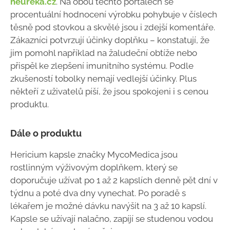
heureka.cz
. Na obou těchto portálech se
procentuální hodnocení výrobku pohybuje v číslech
těsně pod stovkou a skvělé jsou i zdejší komentáře.
Zákazníci potvrzují účinky doplňku – konstatují, že
jim pomohl například na žaludeční obtíže nebo
přispěl ke zlepšení imunitního systému. Podle
zkušeností tobolky nemají vedlejší účinky. Plus
někteří z uživatelů píší, že jsou spokojeni i s cenou
produktu.
Dále o produktu
Hericium kapsle značky MycoMedica jsou
rostlinným výživovým doplňkem, který se
doporučuje užívat po 1 až 2 kapslích denně pět dní v
týdnu a poté dva dny vynechat. Po poradě s
lékařem je možné dávku navýšit na 3 až 10 kapslí.
Kapsle se užívají nalačno, zapíjí se studenou vodou