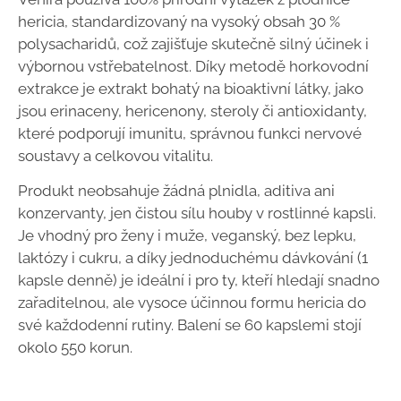
hericia, standardizovaný na vysoký obsah 30 %
polysacharidů, což zajišťuje skutečně silný účinek i
výbornou vstřebatelnost. Díky metodě horkovodní
extrakce je extrakt bohatý na bioaktivní látky, jako
jsou erinaceny, hericenony, steroly či antioxidanty,
které podporují imunitu, správnou funkci nervové
soustavy a celkovou vitalitu.
Produkt neobsahuje žádná plnidla, aditiva ani
konzervanty, jen čistou sílu houby v rostlinné kapsli.
Je vhodný pro ženy i muže, veganský, bez lepku,
laktózy i cukru, a díky jednoduchému dávkování (1
kapsle denně) je ideální i pro ty, kteří hledají snadno
zařaditelnou, ale vysoce účinnou formu hericia do
své každodenní rutiny. Balení se 60 kapslemi stojí
okolo 550 korun.