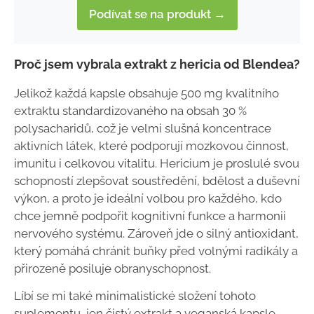
Podívat se na produkt →
Proč jsem vybrala extrakt z hericia od Blendea?
Jelikož každá kapsle obsahuje 500 mg kvalitního
extraktu standardizovaného na obsah 30 %
polysacharidů, což je velmi slušná koncentrace
aktivních látek, které podporují mozkovou činnost,
imunitu i celkovou vitalitu. Hericium je proslulé svou
schopností zlepšovat soustředění, bdělost a duševní
výkon, a proto je ideální volbou pro každého, kdo
chce jemně podpořit kognitivní funkce a harmonii
nervového systému. Zároveň jde o silný antioxidant,
který pomáhá chránit buňky před volnými radikály a
přirozeně posiluje obranyschopnost.
Líbí se mi také minimalistické složení tohoto
suplementu, jen čistý extrakt a veganská kapsle,