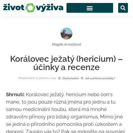
Magda Arnoštová
Korálovec ježatý (hericium) –
účinky a recenze
Aktualizováno: 11 prosince, 2025
Důvěryhodné
Jak vybíráme produkty?
Shrnutí:
Korálovec ježatý, hericium nebo
lion's
mane, to jsou pouze různá jména pro jednu a tu
samou medicinální houbu, která má mnohé
zdravotní přínosy pro lidský organismus. Mimo jiné
se jedná o přírodního pomocníka proti úzkostem a
depresi. Zaujalo vás to? Pak se mrkněte na srovnání