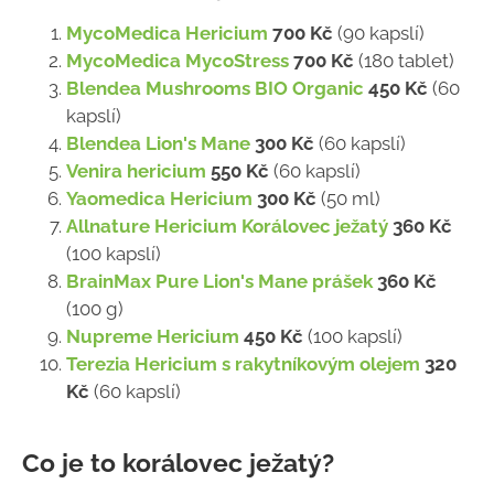
MycoMedica Hericium
700 Kč
(90 kapslí)
MycoMedica MycoStress
700 Kč
(180 tablet)
Blendea Mushrooms BIO Organic
450 Kč
(60
kapslí)
Blendea Lion's Mane
300 Kč
(60 kapslí)
Venira hericium
550 Kč
(60 kapslí)
Yaomedica Hericium
300 Kč
(50 ml)
Allnature Hericium Korálovec ježatý
360 Kč
(100 kapslí)
BrainMax Pure Lion's Mane prášek
360 Kč
(100 g)
Nupreme Hericium
450 Kč
(100 kapslí)
Terezia Hericium s rakytníkovým olejem
320
Kč
(60 kapslí)
Co je to korálovec ježatý?