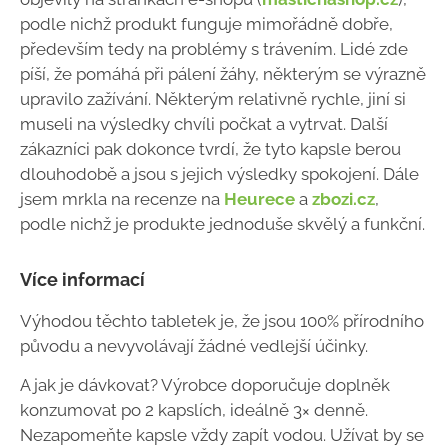
podle nichž produkt funguje mimořádně dobře,
především tedy na problémy s trávením. Lidé zde
píší, že pomáhá při pálení žáhy, některým se výrazně
upravilo zažívání. Některým relativně rychle, jiní si
museli na výsledky chvíli počkat a vytrvat. Další
zákazníci pak dokonce tvrdí, že tyto kapsle berou
dlouhodobě a jsou s jejich výsledky spokojení. Dále
jsem mrkla na recenze na
Heurece
a
zbozi.cz
,
podle nichž je produkte jednoduše skvělý a funkční.
Více informací
Výhodou těchto tabletek je, že jsou 100% přírodního
původu a nevyvolávají žádné vedlejší účinky.
A jak je dávkovat? Výrobce doporučuje doplněk
konzumovat po 2 kapslích, ideálně 3× denně.
Nezapomeňte kapsle vždy zapít vodou. Užívat by se