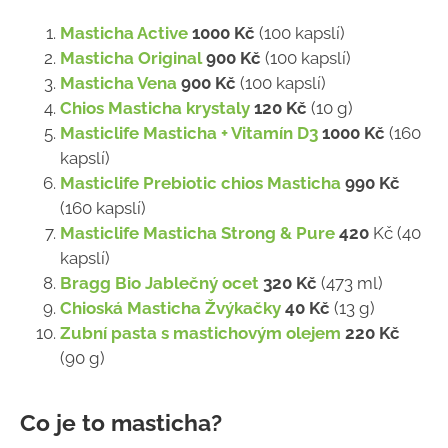
Masticha Active
1000 Kč
(100 kapslí)
Masticha Original
900 Kč
(100 kapslí)
Masticha Vena
900 Kč
(100 kapslí)
Chios Masticha krystaly
120 Kč
(10 g)
Masticlife Masticha + Vitamín D3
1000 Kč
(160
kapslí)
Masticlife Prebiotic chios Masticha
990 Kč
(160 kapslí)
Masticlife Masticha Strong & Pure
42
0
Kč
(40
kapslí)
Bragg Bio Jablečný ocet
320 Kč
(473 ml)
Chioská Masticha Žvýkačky
40 Kč
(13 g)
Zubní pasta s mastichovým olejem
220 Kč
(90 g)
Co je to masticha?