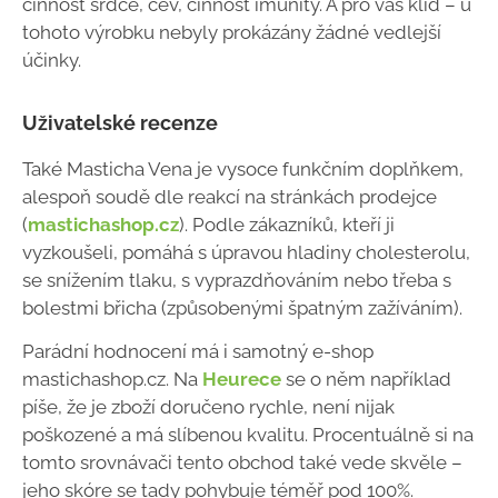
činnost srdce, cév, činnost imunity. A pro váš klid – u
tohoto výrobku nebyly prokázány žádné vedlejší
účinky.
Uživatelské recenze
Také Masticha Vena je vysoce funkčním doplňkem,
alespoň soudě dle reakcí na stránkách prodejce
(
mastichashop.cz
). Podle zákazníků, kteří ji
vyzkoušeli, pomáhá s úpravou hladiny cholesterolu,
se snížením tlaku, s vyprazdňováním nebo třeba s
bolestmi břicha (způsobenými špatným zažíváním).
Parádní hodnocení má i samotný e-shop
mastichashop.cz. Na
Heurece
se o něm například
píše, že je zboží doručeno rychle, není nijak
poškozené a má slíbenou kvalitu. Procentuálně si na
tomto srovnávači tento obchod také vede skvěle –
jeho skóre se tady pohybuje téměř pod 100%.