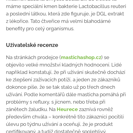
máme speciální kmen bakterie Lactobacillus reuteri
a poslední látkou, která zde figuruje, je DGL extrakt
z lékořice. Tato čtveřice má velmi blahodárné
benefity pro celý organismus.
Uživatelské recenze
Na stránkách prodejce (
mastichashop.cz
) se
objevilo velké množství kladných hodnocení. Lidé
například konstatují, že při užívání skutečně dochází
ke zlepšení zažívacích potíží, a jeden ze zákazníků
dokonce píše, že se tak stalo už po třech dnech
užívání. Podle komentářů dále masticha pomáhá při
problémy s refluxy, s jícnem, nebo třeba při
zánětech žaludku. Na
Heurece
zaznívá rovněž
především chvála – konkrétně tito zákazníci pocítili
úlevu po týdnu užívání a oceňují, že je produkt
certifikovaný, a tudíž dostatečně spolehlivý.