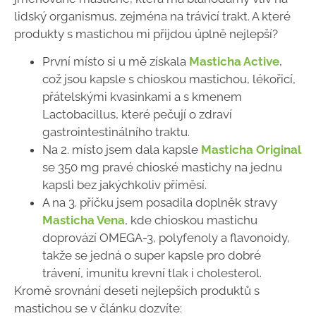
lidský organismus, zejména na trávicí trakt. A které
produkty s mastichou mi přijdou úplně nejlepší?
První místo si u mě získala
Masticha Active
,
což jsou kapsle s chioskou mastichou, lékořicí,
přátelskými kvasinkami a s kmenem
Lactobacillus, které pečují o zdraví
gastrointestinálního traktu.
Na 2. místo jsem dala kapsle
Masticha Original
se 350 mg pravé chioské mastichy na jednu
kapsli bez jakýchkoliv příměsí.
A na 3. příčku jsem posadila doplněk stravy
Masticha Vena
, kde chioskou mastichu
doprovází OMEGA-3, polyfenoly a flavonoidy,
takže se jedná o super kapsle pro dobré
trávení, imunitu krevní tlak i cholesterol.
Kromě srovnání deseti nejlepších produktů s
mastichou se v článku dozvíte: