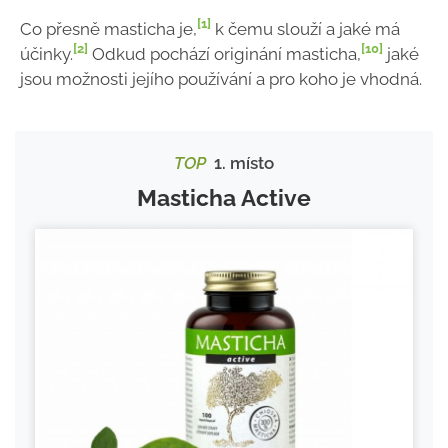
[1]
Co přesně masticha je,
k čemu slouží a jaké má
[2]
[10]
účinky.
Odkud pochází originání masticha,
jaké
jsou možnosti jejího používání a pro koho je vhodná.
TOP
1. místo
Masticha Active