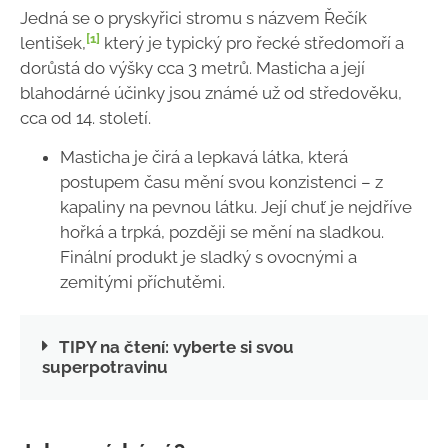
Jedná se o pryskyřici stromu s názvem Řečík
[1]
lentišek,
který je typický pro řecké středomoří a
dorůstá do výšky cca 3 metrů. Masticha a její
blahodárné účinky jsou známé už od středověku,
cca od 14. století.
Masticha je čirá a lepkavá látka, která
postupem času mění svou konzistenci – z
kapaliny na pevnou látku. Její chuť je nejdříve
hořká a trpká, později se mění na sladkou.
Finální produkt je sladký s ovocnými a
zemitými příchutěmi.
TIPY na čtení: vyberte si svou
superpotravinu