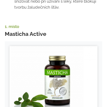
snižovat nebo při užívání s léky, které blokují
tvorbu žaludečních šťáv.
1. místo
Masticha Active