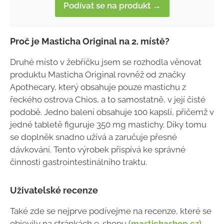
Podívat se na produkt →
Proč je Masticha Original na 2. místě?
Druhé místo v žebříčku jsem se rozhodla věnovat
produktu Masticha Original rovněž od značky
Apothecary, který obsahuje pouze mastichu z
řeckého ostrova Chios, a to samostatně, v její čisté
podobě. Jedno balení obsahuje 100 kapslí, přičemž v
jedné tabletě figuruje 350 mg mastichy. Díky tomu
se doplněk snadno užívá a zaručuje přesné
dávkování. Tento výrobek přispívá ke správné
činnosti gastrointestinálního traktu.
Uživatelské recenze
Také zde se nejprve podívejme na recenze, které se
objevily na stránkách e-shopu (
mastichashop.cz
),