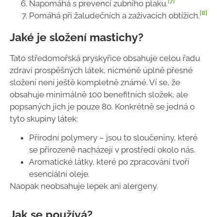
[7]
Napomáhá s prevencí zubního plaku.
[8]
Pomáhá při žaludečních a zažívacích obtížích.
Jaké je složení mastichy?
Tato středomořská pryskyřice obsahuje celou řadu
zdraví prospěšných látek, nicméně úplně přesné
složení není ještě kompletně známé. Ví se, že
obsahuje minimálně 100 benefitních složek, ale
popsaných jich je pouze 80. Konkrétně se jedná o
tyto skupiny látek:
Přírodní polymery – jsou to sloučeniny, které
se přirozeně nacházejí v prostředí okolo nás.
Aromatické látky, které po zpracování tvoří
esenciální oleje.
Naopak neobsahuje lepek ani alergeny.
Jak se používá?