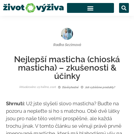
Radka Sezimová
Nejlepší masticha (chioská
masticha) – zkušenosti &
účinky
Aktualizováno: 25 května, 2026
Důvěryhodné
Jak vybíráme produkty?
Shrnutí:
Už jste slyšeli slovo masticha? Buďte na
pozoru a nepleťte si ho s matchou. Obě dvě látky
jsou pro naše tělo velmi prospěšné, ale každá
trochu jinak. V tomto článku se věnuji právě prvně
jmenované mastiche, která má blahodárný vliv na