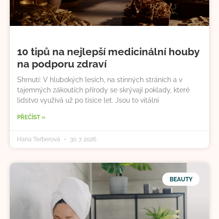
10 tipů na nejlepší medicinální houby
na podporu zdraví
Shrnutí: V hlubokých lesích, na stinných stráních a v
tajemných zákoutích přírody se skrývají poklady, které
lidstvo využívá už po tisíce let. Jsou to vitální
PŘEČÍST »
Hana Terberová
30. 7. 2026
BEAUTY