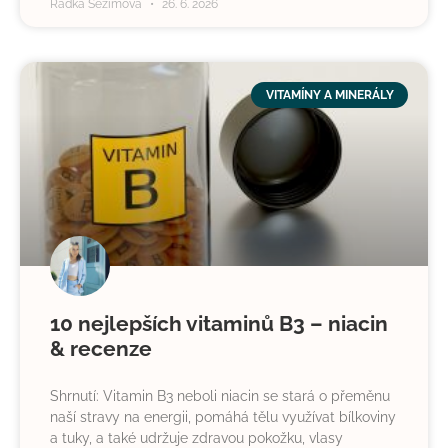
Radka Sezimová
26. 6. 2026
VITAMÍNY A MINERÁLY
10 nejlepších vitaminů B3 – niacin
& recenze
Shrnutí: Vitamin B3 neboli niacin se stará o přeměnu
naší stravy na energii, pomáhá tělu využívat bílkoviny
a tuky, a také udržuje zdravou pokožku, vlasy