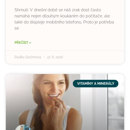
Shrnutí: V dnešní době se náš zrak dost často
namáhá nejen dlouhým koukáním do počítače, ale
také do displeje mobilního telefonu. Proto je potřeba
se
PŘEČÍST »
Radka Sezimová
22. 6. 2026
VITAMÍNY A MINERÁLY