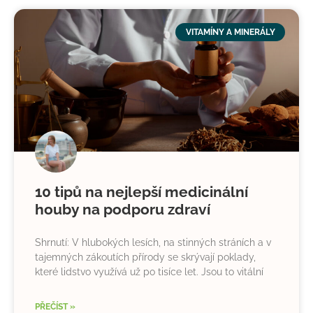
VITAMÍNY A MINERÁLY
10 tipů na nejlepší medicinální
houby na podporu zdraví
Shrnutí: V hlubokých lesích, na stinných stráních a v
tajemných zákoutích přírody se skrývají poklady,
které lidstvo využívá už po tisíce let. Jsou to vitální
PŘEČÍST »