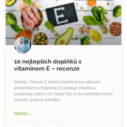
10 nejlepších doplňků s
vitaminem E – recenze
Shrnutí: Vitamín E neboli tokoferol má výborné
antioxidační schopnosti,[1] posiluje imunitu a
podporuje zdraví cév. Naše tělo si ho nedokáže samo
vytvořit, proto je potřeba
PŘEČÍST »