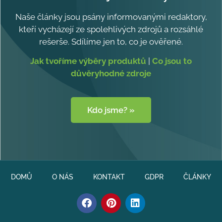
Naše články jsou psány informovanými redaktory,
kteří vycházejí ze spolehlivých zdrojů a rozsáhlé
rešerše. Sdílíme jen to, co je ověřené.
Jak tvoříme výběry produktů
|
Co jsou to
důvěryhodné zdroje
Kdo jsme? »
DOMŮ
O NÁS
KONTAKT
GDPR
ČLÁNKY