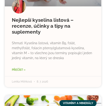
Nejlepší kyselina listová –
recenze, účinky a tipy na
suplementy
Shrnutí: Kyselina listová, vitamín B9, folát,
methylfolát, folacin pteroylglutamová kyselina,
vitamín M – to všechno jsou termíny popisující jeden
jediný vitamín, na který se dneska
PŘEČÍST »
Lenka Měrková
8. 7. 2026
VITAMÍNY A MINERÁLY