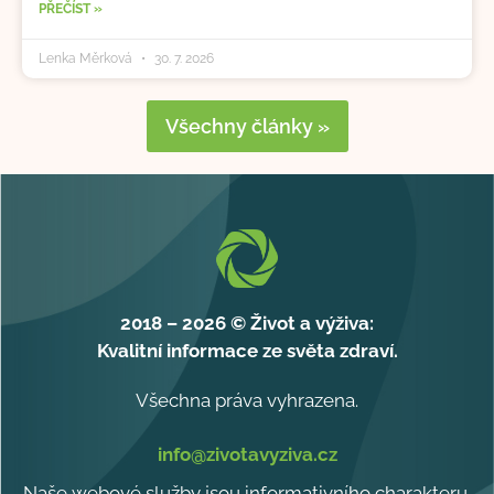
PŘEČÍST »
Lenka Měrková
30. 7. 2026
Všechny články »
2018 – 2026 © Život a výživa:
Kvalitní informace ze světa zdraví.
Všechna práva vyhrazena.
info@zivotavyziva.cz
Naše webové služby jsou informativního charakteru.