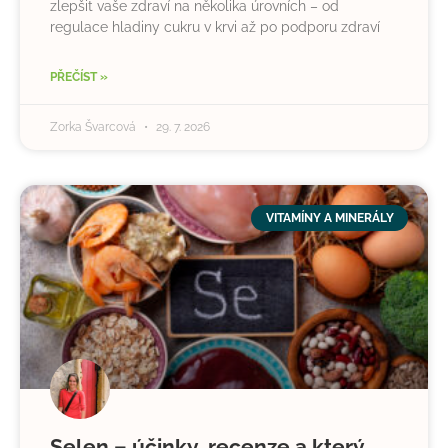
zlepšit vaše zdraví na několika úrovních – od
regulace hladiny cukru v krvi až po podporu zdraví
PŘEČÍST »
Zorka Švarcová
29. 7. 2026
VITAMÍNY A MINERÁLY
Selen – účinky, recenze a který