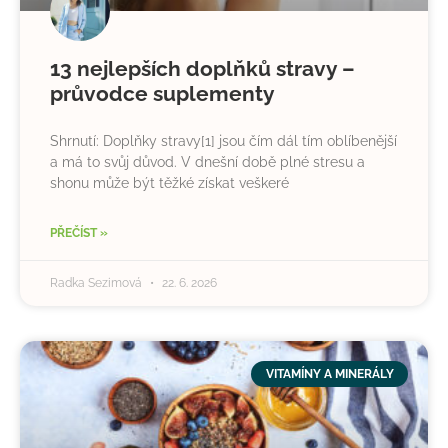
13 nejlepších doplňků stravy –
průvodce suplementy
Shrnutí: Doplňky stravy[1] jsou čím dál tím oblíbenější
a má to svůj důvod. V dnešní době plné stresu a
shonu může být těžké získat veškeré
PŘEČÍST »
Radka Sezimová
22. 6. 2026
VITAMÍNY A MINERÁLY