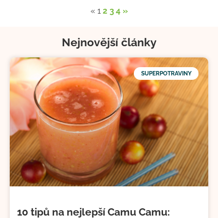
«
1
2
3
4
»
Nejnovější články
SUPERPOTRAVINY
10 tipů na nejlepší Camu Camu: