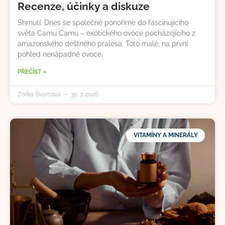
Recenze, účinky a diskuze
Shrnutí: Dnes se společně ponoříme do fascinujícího
světa Camu Camu – exotického ovoce pocházejícího z
amazonského deštného pralesa. Toto malé, na první
pohled nenápadné ovoce,
PŘEČÍST »
Zorka Švarcová
30. 7. 2026
VITAMÍNY A MINERÁLY