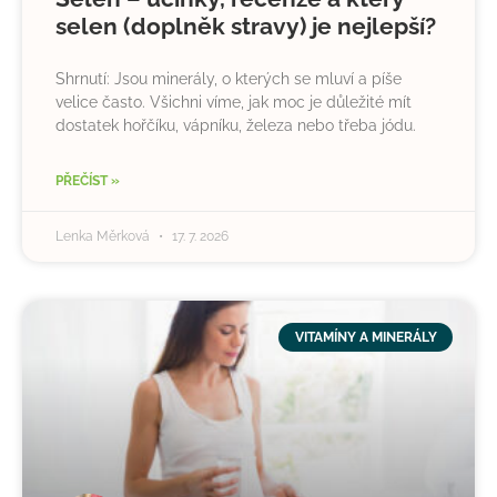
selen (doplněk stravy) je nejlepší?
Shrnutí: Jsou minerály, o kterých se mluví a píše
velice často. Všichni víme, jak moc je důležité mít
dostatek hořčíku, vápníku, železa nebo třeba jódu.
PŘEČÍST »
Lenka Měrková
17. 7. 2026
VITAMÍNY A MINERÁLY