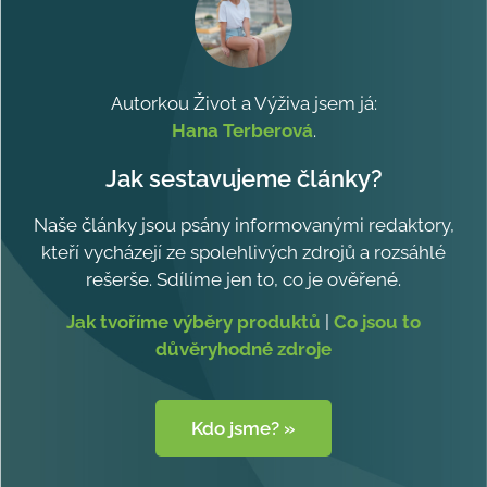
Autorkou Život a Výživa jsem já:
Hana Terberová
.
Jak sestavujeme články?
Naše články jsou psány informovanými redaktory,
kteří vycházejí ze spolehlivých zdrojů a rozsáhlé
rešerše. Sdílíme jen to, co je ověřené.
Jak tvoříme výběry produktů
|
Co jsou to
důvěryhodné zdroje
Kdo jsme? »