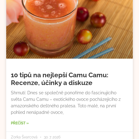
10 tipů na nejlepší Camu Camu:
Recenze, účinky a diskuze
Shrnutí: Dnes se společně ponoříme do fascinujícího
světa Camu Camu – exotického ovoce pocházejícího z
amazonského deštného pralesa. Toto malé, na první
pohled nenápadné ovoce,
PŘEČÍST »
Zorka Švarcová
30. 7. 2026