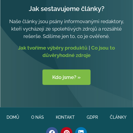
Jak sestavujeme články?
Naše články jsou psány informovanými redaktory,
kteří vycházejí ze spolehlivých zdrojů a rozsáhlé
rešerše. Sdílíme jen to, co je ověřené.
Jak tvoříme výběry produktů
|
Co jsou to
důvěryhodné zdroje
Kdo jsme? »
DOMŮ
O NÁS
KONTAKT
GDPR
ČLÁNKY