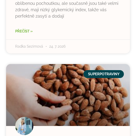
oblíbenou pochoutkou, ale současně jsou také velmi
zdravé, mají nízký glykemický index, takže vás
perfektně zasytí a dodají
PŘEČÍST »
Radka Sezimová
24. 7. 2026
SUPERPOTRAVINY