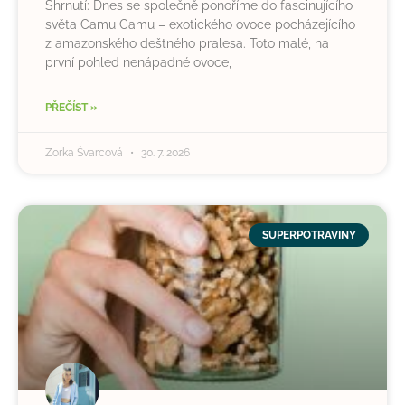
Shrnutí: Dnes se společně ponoříme do fascinujícího
světa Camu Camu – exotického ovoce pocházejícího
z amazonského deštného pralesa. Toto malé, na
první pohled nenápadné ovoce,
PŘEČÍST »
Zorka Švarcová
30. 7. 2026
SUPERPOTRAVINY