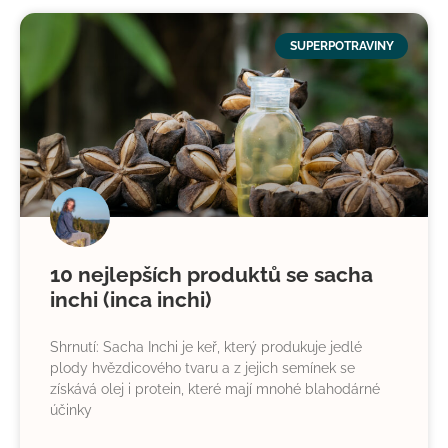
SUPERPOTRAVINY
10 nejlepších produktů se sacha
inchi (inca inchi)
Shrnutí: Sacha Inchi je keř, který produkuje jedlé
plody hvězdicového tvaru a z jejich semínek se
získává olej i protein, které mají mnohé blahodárné
účinky