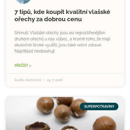
7 tipů, kde koupit kvalitní vlašské
ořechy za dobrou cenu
Shrnutí: Vlašské ořechy jsou asi nejrozšířenějším
druhem ořechů u nás vůbec, a kromě toho, že mají
skutečně široké využití, jsou také velmi zdravé.
Například neobsahují
PŘEČÍST »
Radka Sezimová
24. 7. 2026
SUPERPOTRAVINY