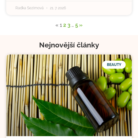
Radka Sezimová
21. 7. 2026
«
1
2
3
…
5
»
Nejnovější články
BEAUTY