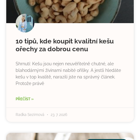
10 tipů, kde koupit kvalitní kešu
ořechy za dobrou cenu
Shrnutí: Kešu jsou nejen neuvěřitelně chutné, ale
blahodárnými živinami nabité oříšky. A jestli hledáte
kešu v top kvalitě, narazili jste na správný článek.
Protože právě
PŘEČÍST »
Radka Sezimová
23. 7. 2026