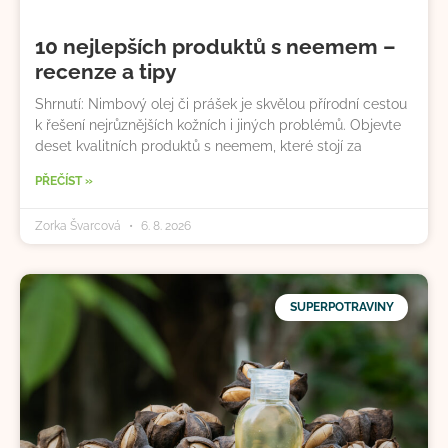
10 nejlepších produktů s neemem –
recenze a tipy
Shrnutí: Nimbový olej či prášek je skvělou přírodní cestou
k řešení nejrůznějších kožních i jiných problémů. Objevte
deset kvalitních produktů s neemem, které stojí za
PŘEČÍST »
Zorka Švarcová
6. 8. 2026
SUPERPOTRAVINY