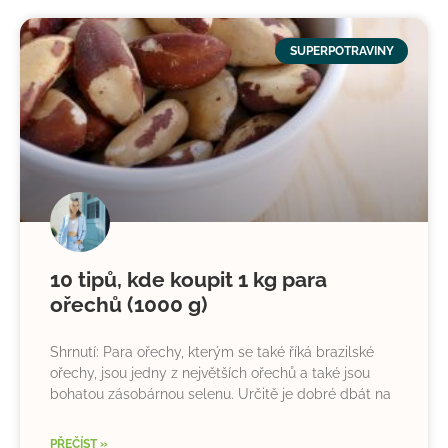
SUPERPOTRAVINY
10 tipů, kde koupit 1 kg para
ořechů (1000 g)
Shrnutí: Para ořechy, kterým se také říká brazilské
ořechy, jsou jedny z největších ořechů a také jsou
bohatou zásobárnou selenu. Určitě je dobré dbát na
PŘEČÍST »