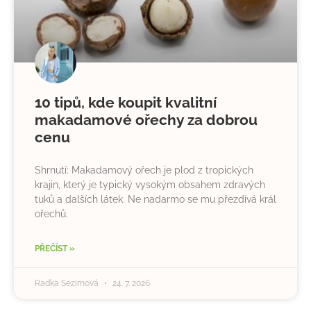
10 tipů, kde koupit kvalitní
makadamové ořechy za dobrou
cenu
Shrnutí: Makadamový ořech je plod z tropických
krajin, který je typický vysokým obsahem zdravých
tuků a dalších látek. Ne nadarmo se mu přezdívá král
ořechů.
PŘEČÍST »
Radka Sezimová
24. 7. 2026