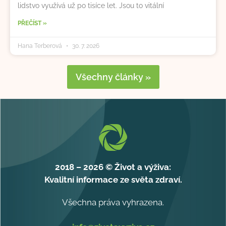
lidstvo využívá už po tisíce let. Jsou to vitální
PŘEČÍST »
Hana Terberová
30. 7. 2026
Všechny články »
2018 – 2026 © Život a výživa:
Kvalitní informace ze světa zdraví.
Všechna práva vyhrazena.