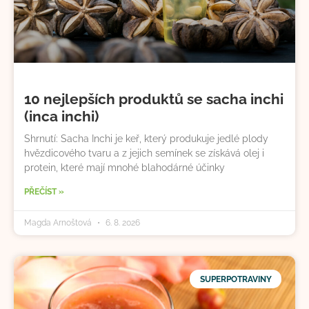
10 nejlepších produktů se sacha inchi
(inca inchi)
Shrnutí: Sacha Inchi je keř, který produkuje jedlé plody
hvězdicového tvaru a z jejich semínek se získává olej i
protein, které mají mnohé blahodárné účinky
PŘEČÍST »
Magda Arnoštová
6. 8. 2026
SUPERPOTRAVINY