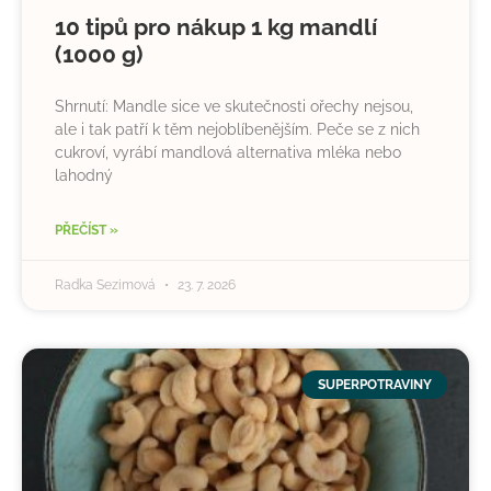
10 tipů pro nákup 1 kg mandlí
(1000 g)
Shrnutí: Mandle sice ve skutečnosti ořechy nejsou,
ale i tak patří k těm nejoblíbenějším. Peče se z nich
cukroví, vyrábí mandlová alternativa mléka nebo
lahodný
PŘEČÍST »
Radka Sezimová
23. 7. 2026
SUPERPOTRAVINY