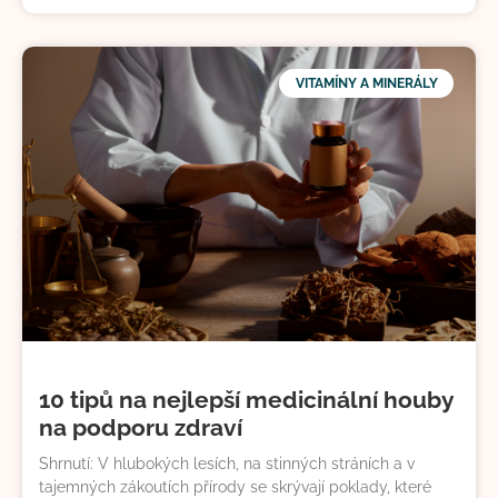
VITAMÍNY A MINERÁLY
10 tipů na nejlepší medicinální houby
na podporu zdraví
Shrnutí: V hlubokých lesích, na stinných stráních a v
tajemných zákoutích přírody se skrývají poklady, které