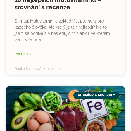
srovnání a recenze
Shrnutí: Multivitamín je základní suplement pro
každého člověka. Ale který je ten nejlepší? Na to
jsem se podívala v následujícím článku, ve kterém
jsem srovnala
PŘEČÍST »
Radka Sezimová
17. 10. 2025
VITAMÍNY A MINERÁLY