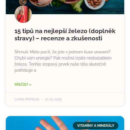
15 tipů na nejlepší železo (doplněk
stravy) – recenze a zkušenosti
Shrnutí: Máte pocit, že jste v jednom kuse unavení?
Chybí vám energie? Pak možná trpíte nedostatkem
železa. Tenhle stopový prvek naše tělo skutečně
potřebuje a
PŘEČÍST »
Lenka Měrková
17. 10. 2025
VITAMÍNY A MINERÁLY