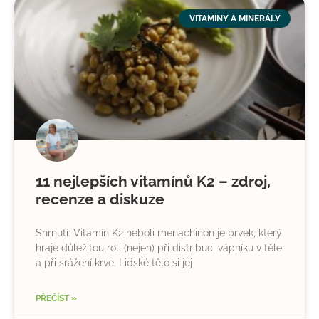
VITAMÍNY A MINERÁLY
11 nejlepších vitamínů K2 – zdroj,
recenze a diskuze
Shrnutí: Vitamín K2 neboli menachinon je prvek, který
hraje důležitou roli (nejen) při distribuci vápníku v těle
a při srážení krve. Lidské tělo si jej
PŘEČÍST »