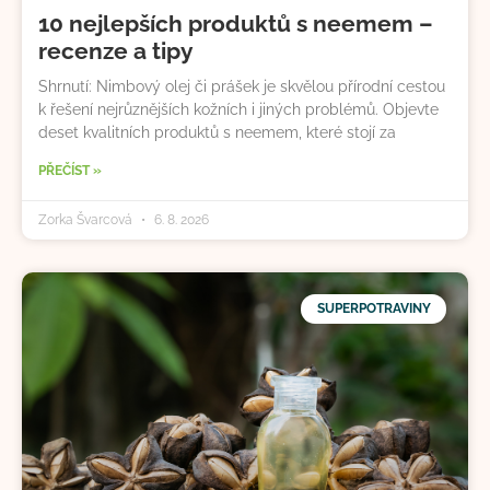
10 nejlepších produktů s neemem –
recenze a tipy
Shrnutí: Nimbový olej či prášek je skvělou přírodní cestou
k řešení nejrůznějších kožních i jiných problémů. Objevte
deset kvalitních produktů s neemem, které stojí za
PŘEČÍST »
Zorka Švarcová
6. 8. 2026
SUPERPOTRAVINY