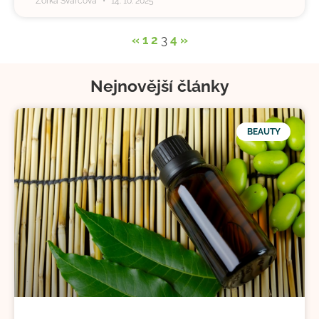
Zorka Švarcová
14. 10. 2025
«
1
2
3
4
»
Nejnovější články
BEAUTY