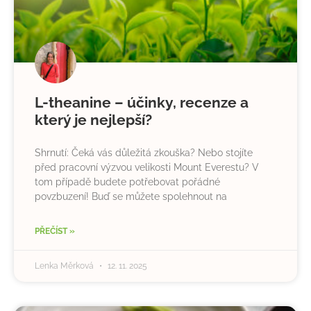
L-theanine – účinky, recenze a
který je nejlepší?
Shrnutí: Čeká vás důležitá zkouška? Nebo stojíte
před pracovní výzvou velikosti Mount Everestu? V
tom případě budete potřebovat pořádné
povzbuzení! Buď se můžete spolehnout na
PŘEČÍST »
Lenka Měrková
12. 11. 2025