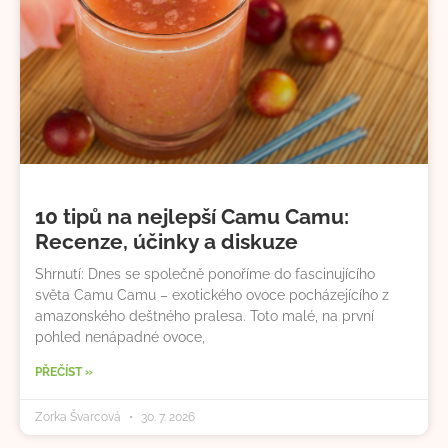
10 tipů na nejlepší Camu Camu:
Recenze, účinky a diskuze
Shrnutí: Dnes se společně ponoříme do fascinujícího
světa Camu Camu – exotického ovoce pocházejícího z
amazonského deštného pralesa. Toto malé, na první
pohled nenápadné ovoce,
PŘEČÍST »
Zorka Švarcová
30. 7. 2026