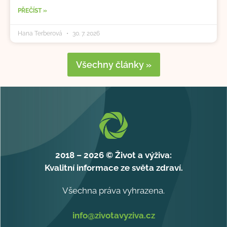
PŘEČÍST »
Hana Terberová
30. 7. 2026
Všechny články »
2018 – 2026 © Život a výživa:
Kvalitní informace ze světa zdraví.
Všechna práva vyhrazena.
info@zivotavyziva.cz