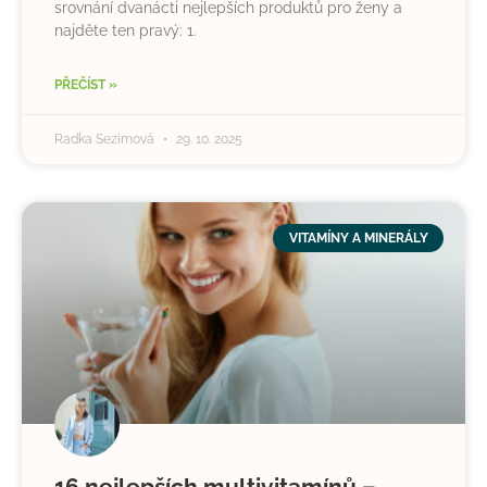
srovnání dvanácti nejlepších produktů pro ženy a
najděte ten pravý: 1.
PŘEČÍST »
Radka Sezimová
29. 10. 2025
VITAMÍNY A MINERÁLY
16 nejlepších multivitamínů –