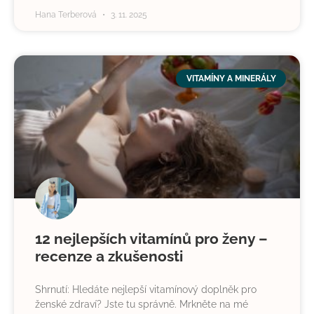
Hana Terberová
3. 11. 2025
VITAMÍNY A MINERÁLY
12 nejlepších vitamínů pro ženy –
recenze a zkušenosti
Shrnutí: Hledáte nejlepší vitamínový doplněk pro
ženské zdraví? Jste tu správně. Mrkněte na mé