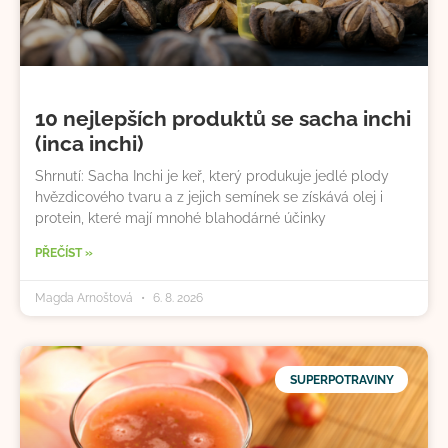
10 nejlepších produktů se sacha inchi
(inca inchi)
Shrnutí: Sacha Inchi je keř, který produkuje jedlé plody
hvězdicového tvaru a z jejich semínek se získává olej i
protein, které mají mnohé blahodárné účinky
PŘEČÍST »
Magda Arnoštová
6. 8. 2026
SUPERPOTRAVINY