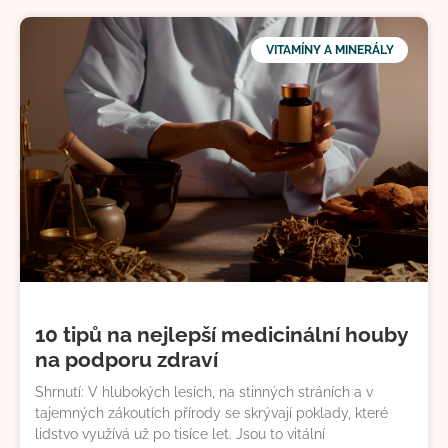
VITAMÍNY A MINERÁLY
10 tipů na nejlepší medicinální houby
na podporu zdraví
Shrnutí: V hlubokých lesích, na stinných stráních a v
tajemných zákoutích přírody se skrývají poklady, které
lidstvo využívá už po tisíce let. Jsou to vitální