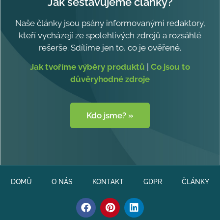
Jak sestavujeme články?
Naše články jsou psány informovanými redaktory,
kteří vycházejí ze spolehlivých zdrojů a rozsáhlé
rešerše. Sdílíme jen to, co je ověřené.
Jak tvoříme výběry produktů
|
Co jsou to
důvěryhodné zdroje
Kdo jsme? »
DOMŮ
O NÁS
KONTAKT
GDPR
ČLÁNKY