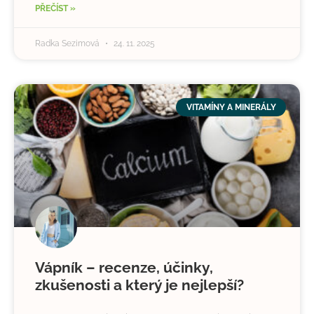
PŘEČÍST »
Radka Sezimová
24. 11. 2025
VITAMÍNY A MINERÁLY
Vápník – recenze, účinky,
zkušenosti a který je nejlepší?