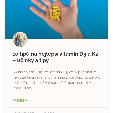
10 tipů na nejlepší vitamín D3 a K2
– účinky a tipy
Shrnutí: Věděli jste, že vitamín D3, který je jednou z
nejdůležitějších variant vitamínu D, se doporučuje pro
lepší účinnost používat společně vitamínem K2?
Právě proto
PŘEČÍST »