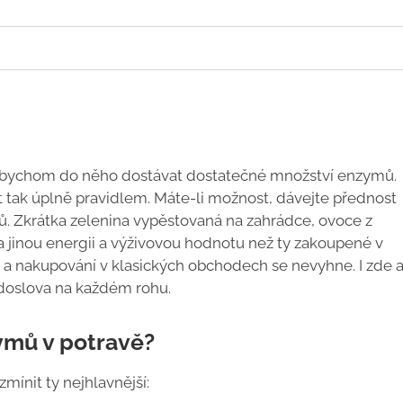
 bychom do něho dostávat dostatečné množství enzymů.
t tak úplně pravidlem. Máte-li možnost, dávejte přednost
ů. Zkrátka zelenina vypěstovaná na zahrádce, ovoce z
a jinou energii a výživovou hodnotu než ty zakoupené v
 nakupování v klasických obchodech se nevyhne. I zde a
 doslova na každém rohu.
ymů v potravě?
mínit ty nejhlavnější: