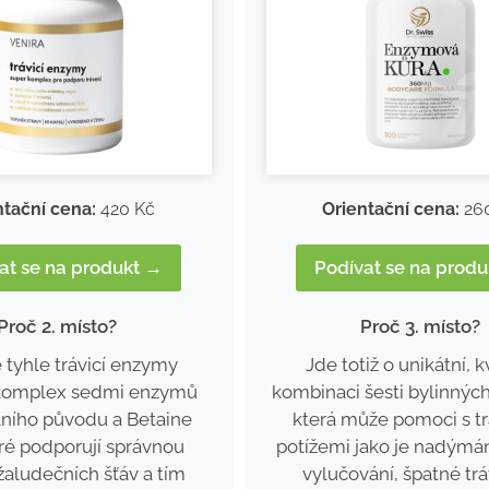
Orientační cena:
26
ntační cena:
420 Kč
Podívat se na prod
at se na produkt →
Proč 3. místo?
Proč 2. místo?
Jde totiž o unikátní, k
 tyhle trávicí enzymy
kombinaci šesti bylinnýc
 komplex sedmi enzymů
která může pomoci s tr
lního původu a Betaine
potížemi jako je nadýmán
ré podporují správnou
vylučování, špatné trá
žaludečních šťáv a tím