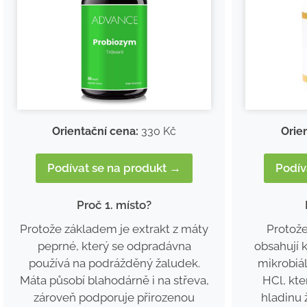
Orientační cena:
330 Kč
Orie
Podívat se na produkt →
Podív
Proč 1. místo?
Protože základem je extrakt z máty
Protože
peprné, který se odpradávna
obsahují
používá na podrážděný žaludek.
mikrobiá
Máta působí blahodárně i na střeva,
HCl, kte
zároveň podporuje přirozenou
hladinu 