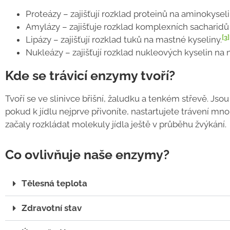
Proteázy – zajišťují rozklad proteinů na aminokysel
Amylázy – zajišťuje rozklad komplexních sacharid
[3]
Lipázy – zajišťují rozklad tuků na mastné kyseliny.
Nukleázy – zajišťují rozklad nukleových kyselin na 
Kde se trávicí enzymy tvoří?
Tvoří se ve slinivce břišní, žaludku a tenkém střevě. Jsou t
pokud k jídlu nejprve přivoníte, nastartujete trávení mno
začaly rozkládat molekuly jídla ještě v průběhu žvýkání.
Co ovlivňuje naše enzymy?
Tělesná teplota
Zdravotní stav