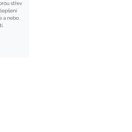
rou střev
zlepšení
ie a nebo
í.