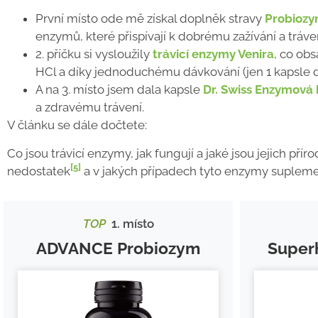
První místo ode mě získal doplněk stravy
Probioz
enzymů, které přispívají k dobrému zažívání a tráven
2. příčku si vysloužily
trávicí enzymy Venira
, co ob
HCl a díky jednoduchému dávkování (jen 1 kapsle d
A na 3. místo jsem dala kapsle
Dr. Swiss Enzymová 
a zdravému trávení.
V článku se dále dočtete:
Co jsou trávicí enzymy, jak fungují a jaké jsou jejich přír
[5]
nedostatek
a v jakých případech tyto enzymy suplem
TOP
1. místo
ADVANCE Probiozym
Super