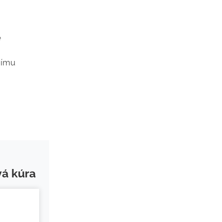
e
nímu
vá kúra