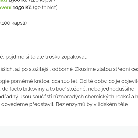
ávení
1050 Kč
(90 tablet)
(100 kapslí)
 pojďme si to ale trošku zopakovat.
ch, až po složitější, odborné. Zkusíme zlatou střední ce
ie poměrně krátce, cca 100 let. Od té doby, co je objevi
 de facto bílkoviny a to buď složené, nebo jednoduššího
odřadný. Jsou součástí různorodých chemických reakcí a
h
ec dovedeme představit. Bez enzymů by v lidském těle