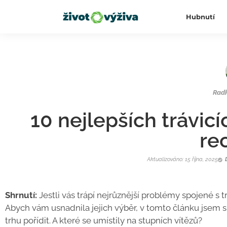
Hubnutí
Rad
10 nejlepších trávic
re
Aktualizováno: 15 října, 2025
Shrnutí:
Jestli vás trápí nejrůznější problémy spojené s t
Abych vám usnadnila jejich výběr, v tomto článku jsem s
trhu pořídit. A které se umístily na stupních vítězů?