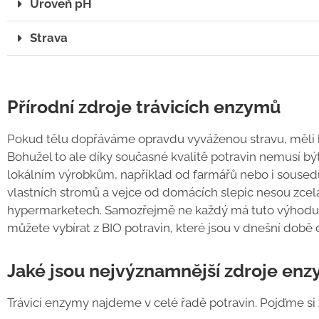
Úroveň pH
Strava
Přírodní zdroje trávicích enzymů
Pokud tělu dopřáváme opravdu vyváženou stravu, měli
Bohužel to ale díky současné kvalitě potravin nemusí bý
lokálním výrobkům, například od farmářů nebo i soused
vlastních stromů a vejce od domácích slepic nesou zcel
hypermarketech. Samozřejmě ne každý má tuto výhodu a
můžete vybírat z BIO potravin, které jsou v dnešní době
Jaké jsou nejvýznamnější zdroje enz
Trávicí enzymy najdeme v celé řadě potravin. Pojďme si z