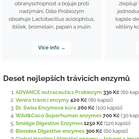
obranyschopnost a bojuje proti
zlepšují
nadýmání. Dále Probiozym
jednoduc
obsahuje Lactobacillus acidophilus,
kapsle de
ibišek, bromelain, papain a inulin.
většiny k
Více info →
Deset nejlepších trávicích enzymů
ADVANCE nutraceutics Probiozym
330 Kč
(60 kaps
Venira trávicí enzymy
420 Kč
(80 kapslí)
Dr. Swiss Enzymová kúra
260 Kč
(100 kapslí)
Wild&Coco Superhuman enzymes
700 Kč
(30 kaps
Smidge Digestive Enzymes
1250 Kč
(120 kapslí)
Blendea Digestive enzymes
300 Kč
(60 kapslí)
Global Healing Ultimátní enzymy – trávení a imun