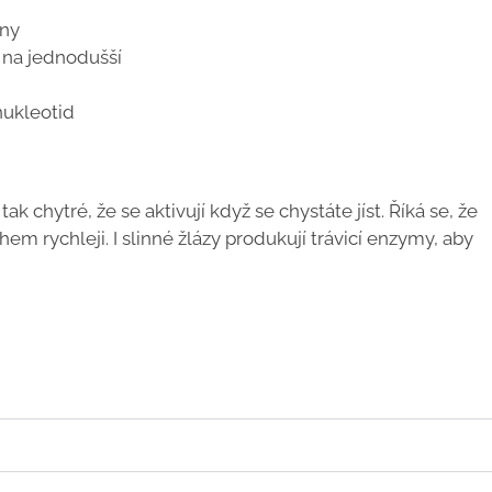
iny
ů na jednodušší
nukleotid
ak chytré, že se aktivují když se chystáte jíst. Říká se, že
hem rychleji. I slinné žlázy produkují trávicí enzymy, aby