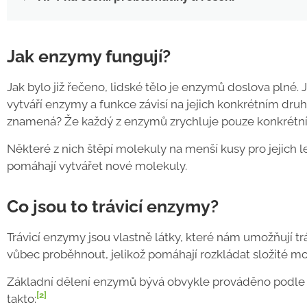
Jak enzymy fungují?
Jak bylo již řečeno, lidské tělo je enzymů doslova plné. 
vytváří enzymy a funkce závisí na jejich konkrétním dru
znamená? Že každý z enzymů zrychluje pouze konkrétní r
Některé z nich štěpí molekuly na menší kusy pro jejich le
pomáhají vytvářet nové molekuly.
Co jsou to trávicí enzymy?
Trávicí enzymy jsou vlastně látky, které nám umožňují t
vůbec proběhnout, jelikož pomáhají rozkládat složité m
Základní dělení enzymů bývá obvykle prováděno podle t
[2]
takto: