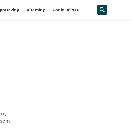
potraviny
Vitamíny
Podle účinku
ymy.
našem