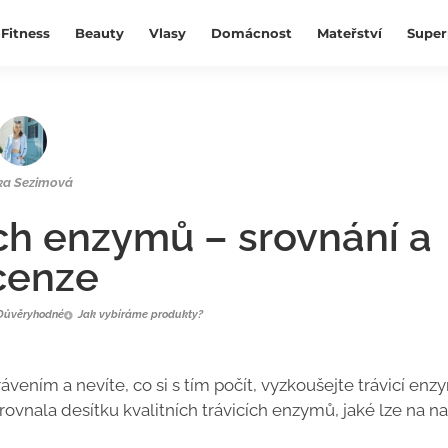
Fitness
Beauty
Vlasy
Domácnost
Mateřství
Super
ka Sezimová
ích enzymů – srovnání a
cenze
Důvěryhodné
Jak vybíráme produkty?
rávením a nevíte, co si s tím počít, vyzkoušejte trávicí enz
rovnala desítku kvalitních trávicích enzymů, jaké lze na 