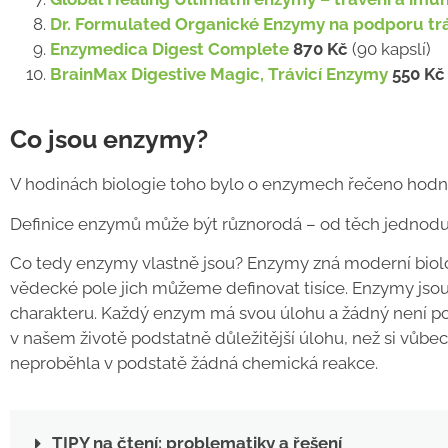
Dr. Formulated Organické Enzymy na podporu tr
Enzymedica Digest Complete
870 Kč
(90 kapslí)
BrainMax Digestive Magic, Trávicí Enzymy
550 Kč
Co jsou enzymy?
V hodinách biologie toho bylo o enzymech řečeno hodně,
Definice enzymů může být různorodá – od těch jednodušší
Co tedy enzymy vlastně jsou? Enzymy zná moderní biolog
vědecké pole jich můžeme definovat tisíce. Enzymy jsou
charakteru. Každý enzym má svou úlohu a žádný není p
v našem životě podstatně důležitější úlohu, než si vůb
neproběhla v podstatě žádná chemická reakce.
TIPY na čtení: problematiky a řešení