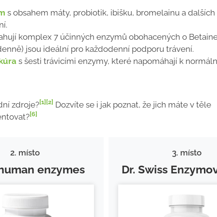
ym
s obsahem máty, probiotik, ibišku, bromelainu a dalších
í.
sahují komplex 7 účinných enzymů obohacených o Betain
enně) jsou ideální pro každodenní podporu trávení.
kúra
s šesti trávicími enzymy, které napomáhají k normál
[1]
[2]
odní zdroje?
Dozvíte se i jak poznat, že jich máte v těle
[6]
entovat?
2. místo
3. místo
human enzymes
Dr. Swiss Enzymo