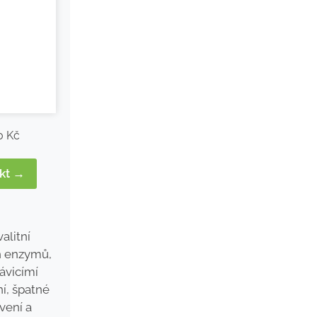
0 Kč
ukt →
valitní
h enzymů,
ávicímí
í, špatné
vení a