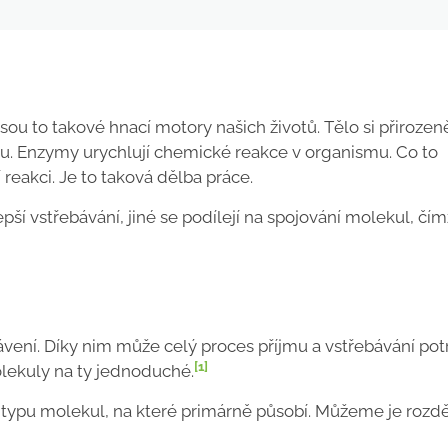
Jsou to takové hnací motory našich životů. Tělo si přirozen
hu. Enzymy urychlují chemické reakce v organismu. Co to
eakci. Je to taková dělba práce.
pší vstřebávání, jiné se podílejí na spojování molekul, čím
rávení. Díky nim může celý proces příjmu a vstřebávání pot
[1]
olekuly na ty jednoduché.
ypu molekul, na které primárně působí. Můžeme je rozdě