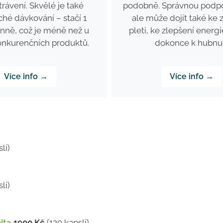
podobně. Správnou podpo
 trávení. Skvělé je také
ale může dojít také ke 
hé dávkování – stačí 1
pleti, ke zlepšení energ
nně, což je méně než u
dokonce k hubnut
onkurenčních produktů.
Více info →
Více info →
lí)
lí)
ita
1900 Kč
(120 kapslí)