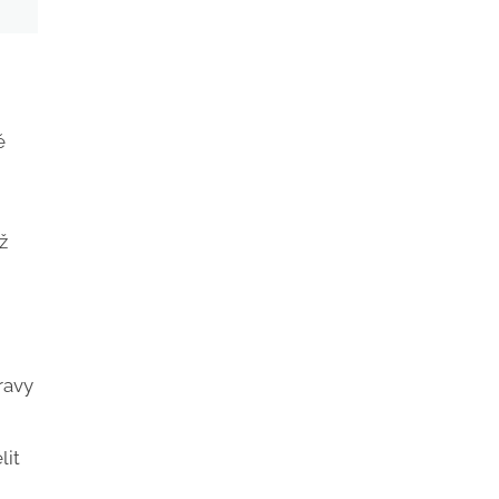
ě
ž
ravy
lit