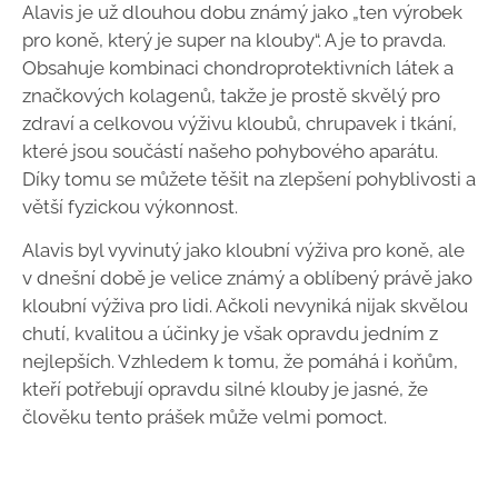
Alavis je už dlouhou dobu známý jako „ten výrobek
pro koně, který je super na klouby“. A je to pravda.
Obsahuje kombinaci chondroprotektivních látek a
značkových kolagenů, takže je prostě skvělý pro
zdraví a celkovou výživu kloubů, chrupavek i tkání,
které jsou součástí našeho pohybového aparátu.
Díky tomu se můžete těšit na zlepšení pohyblivosti a
větší fyzickou výkonnost.
Alavis byl vyvinutý jako kloubní výživa pro koně, ale
v dnešní době je velice známý a oblíbený právě jako
kloubní výživa pro lidi. Ačkoli nevyniká nijak skvělou
chutí, kvalitou a účinky je však opravdu jedním z
nejlepších. Vzhledem k tomu, že pomáhá i koňům,
kteří potřebují opravdu silné klouby je jasné, že
člověku tento prášek může velmi pomoct.