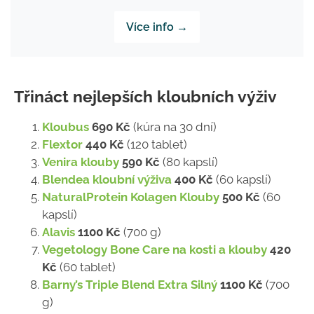
Více info →
Třináct nejlepších kloubních výživ
Kloubus
690 Kč
(kúra na 30 dní)
Flextor
440 Kč
(120 tablet)
Venira klouby
590 Kč
(80 kapslí)
Blendea kloubní výživa
400 Kč
(60 kapslí)
NaturalProtein Kolagen Klouby
500 Kč
(60
kapslí)
Alavis
1100 Kč
(700 g)
Vegetology Bone Care na kosti a klouby
420
Kč
(60 tablet)
Barny’s Triple Blend Extra Silný
1100 Kč
(700
g)