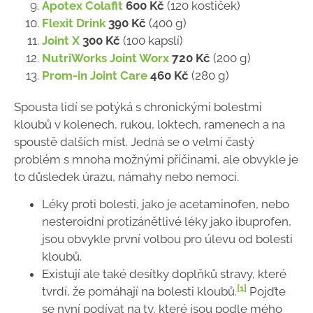
Apotex Colafit
600 Kč
(120 kostiček)
Flexit Drink
390 Kč
(400 g)
Joint X
300 Kč
(100 kapslí)
NutriWorks Joint Worx
720 Kč
(200 g)
Prom-in Joint Care
460 Kč
(280 g)
Spousta lidí se potýká s chronickými bolestmi
kloubů v kolenech, rukou, loktech, ramenech a na
spoustě dalších míst. Jedná se o velmi častý
problém s mnoha možnými příčinami, ale obvykle je
to důsledek úrazu, námahy nebo nemoci.
Léky proti bolesti, jako je acetaminofen, nebo
nesteroidní protizánětlivé léky jako ibuprofen,
jsou obvykle první volbou pro úlevu od bolesti
kloubů.
Existují ale také desítky doplňků stravy, které
[1]
tvrdí, že pomáhají na bolesti kloubů.
Pojďte
se nyní podívat na ty, které jsou podle mého