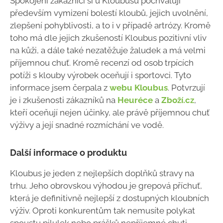
Spokojení zákazníci si u Kloubusu pochvalují
především vymizení bolestí kloubů, jejich uvolnění,
zlepšení pohyblivosti, a to i v případě artrózy. Kromě
toho má dle jejich zkušeností Kloubus pozitivní vliv
na kůži, a dále také nezatěžuje žaludek a má velmi
příjemnou chuť. Kromě recenzí od osob trpících
potíži s klouby výrobek oceňují i sportovci. Tyto
informace jsem čerpala z
webu Kloubus
. Potvrzují
je i zkušenosti zákazníků na
Heuréce
a
Zboží.cz
,
kteří oceňují nejen účinky, ale právě příjemnou chuť
výživy a její snadné rozmíchání ve vodě.
Další informace o produktu
Kloubus je jeden z nejlepších doplňků stravy na
trhu. Jeho obrovskou výhodou je grepová příchuť,
která je definitivně nejlepší z dostupných kloubních
výživ. Oproti konkurentům tak nemusíte polykat