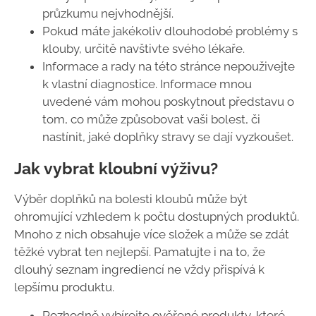
průzkumu nejvhodnější.
Pokud máte jakékoliv dlouhodobé problémy s
klouby, určitě navštivte svého lékaře.
Informace a rady na této stránce nepouživejte
k vlastní diagnostice. Informace mnou
uvedené vám mohou poskytnout představu o
tom, co může způsobovat vaši bolest, či
nastínit, jaké doplňky stravy se dají vyzkoušet.
Jak vybrat kloubní výživu?
Výběr doplňků na bolesti kloubů může být
ohromující vzhledem k počtu dostupných produktů.
Mnoho z nich obsahuje více složek a může se zdát
těžké vybrat ten nejlepší. Pamatujte i na to, že
dlouhý seznam ingrediencí ne vždy přispívá k
lepšímu produktu.
Rozhodně vybírejte ověřené produkty, které