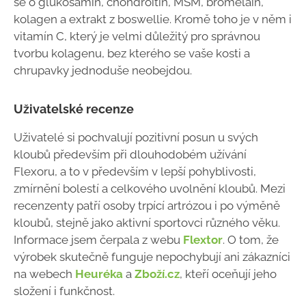
se o glukosamin, chondroitin, MSM, bromelain,
kolagen a extrakt z boswellie. Kromě toho je v něm i
vitamín C, který je velmi důležitý pro správnou
tvorbu kolagenu, bez kterého se vaše kosti a
chrupavky jednoduše neobejdou.
Uživatelské recenze
Uživatelé si pochvalují pozitivní posun u svých
kloubů především při dlouhodobém užívání
Flexoru, a to v především v lepší pohyblivosti,
zmírnění bolestí a celkového uvolnění kloubů. Mezi
recenzenty patří osoby trpící artrózou i po výměně
kloubů, stejně jako aktivní sportovci různého věku.
Informace jsem čerpala z webu
Flextor
. O tom, že
výrobek skutečně funguje nepochybují ani zákazníci
na webech
Heuréka
a
Zboží.cz
, kteří oceňují jeho
složení i funkčnost.