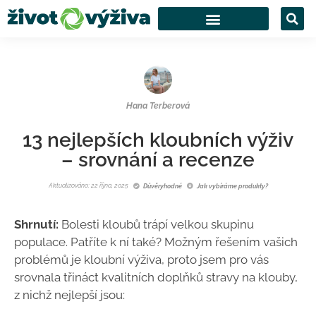
Hana Terberová
13 nejlepších kloubních výživ
– srovnání a recenze
Aktualizováno: 22 října, 2025
Důvěryhodné
Jak vybíráme produkty?
Shrnutí:
Bolesti kloubů trápí velkou skupinu
populace. Patříte k ní také? Možným řešením vašich
problémů je kloubní výživa, proto jsem pro vás
srovnala třináct kvalitních doplňků stravy na klouby,
z nichž nejlepší jsou: