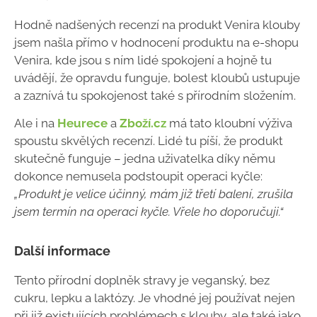
Hodně nadšených recenzí na produkt Venira klouby
jsem našla přímo v hodnocení produktu na e-shopu
Venira, kde jsou s ním lidé spokojení a hojně tu
uvádějí, že opravdu funguje, bolest kloubů ustupuje
a zaznívá tu spokojenost také s přírodním složením.
Ale i na
Heurece
a
Zboží.cz
má tato kloubní výživa
spoustu skvělých recenzí. Lidé tu píší, že produkt
skutečně funguje – jedna uživatelka díky němu
dokonce nemusela podstoupit operaci kyčle:
„Produkt je velice účinný, mám již třetí balení, zrušila
jsem termín na operaci kyčle. Vřele ho doporučuji.“
Další informace
Tento přírodní doplněk stravy je veganský, bez
cukru, lepku a laktózy. Je vhodné jej používat nejen
při již existujících problémech s klouby, ale také jako