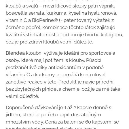
kloubů a svalů – mezi klíčové složky patří vápník,
boswellia serrata, kurkuma, kyselina hyaluronová,
vitamin C a BioPerine® (= patentovaný výtažek z
černého pepře). Kombinace těchto látek zajišťuje
kvalitní vstřebatelnost a podporuje tvorbu kolagenu,
což je pro zdraví kloubů velmi důležité.
Blendea kloubní výživa je ideální pro sportovce a
osoby, které mají potížemi s klouby. Působí
protizánětlivě díky antioxidantům v podobě
vitamínu C a kurkumy, a pomáhá kontrolovat
zánětlivé reakce v těle. Produkt je navíc přírodní,
bez zbytečných plnidel a chemie, což je za mě také
velmi důležité.
Doporučené dávkování je 1 až 2 kapsle denně s
jídlem, které je potřeba zapít dostatečným
množstvím vody. Cena za balení se 60 kapslemi se