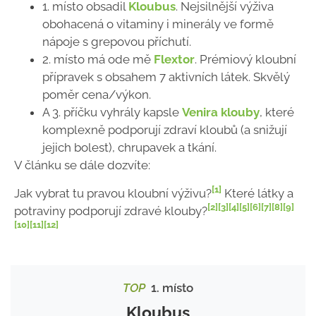
1. místo obsadil
Kloubus
. Nejsilnější výživa
obohacená o vitaminy i minerály ve formě
nápoje s grepovou příchutí.
2. místo má ode mě
Flextor
. Prémiový kloubní
přípravek s obsahem 7 aktivních látek. Skvělý
poměr cena/výkon.
A 3. příčku vyhrály kapsle
Venira klouby
, které
komplexně podporují zdraví kloubů (a snižují
jejich bolest), chrupavek a tkání.
V článku se dále dozvíte:
[1]
Jak vybrat tu pravou kloubní výživu?
Které látky a
[2]
[3]
[4]
[5]
[6]
[7]
[8]
[9]
potraviny podporují zdravé klouby?
[10]
[11]
[12]
TOP
1. místo
Kloubus