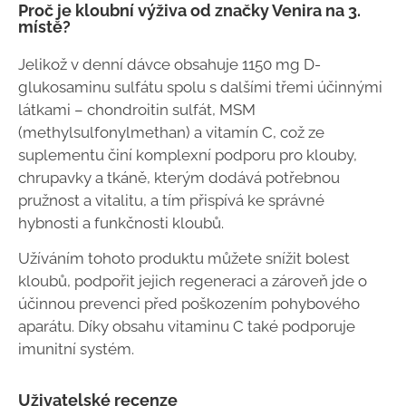
Proč je kloubní výživa od značky Venira na 3.
místě?
Jelikož v denní dávce obsahuje 1150 mg D-
glukosaminu sulfátu spolu s dalšími třemi účinnými
látkami – chondroitin sulfát, MSM
(methylsulfonylmethan) a vitamín C, což ze
suplementu činí komplexní podporu pro klouby,
chrupavky a tkáně, kterým dodává potřebnou
pružnost a vitalitu, a tím přispívá ke správné
hybnosti a funkčnosti kloubů.
Užíváním tohoto produktu můžete snížit bolest
kloubů, podpořit jejich regeneraci a zároveň jde o
účinnou prevenci před poškozením pohybového
aparátu. Díky obsahu vitaminu C také podporuje
imunitní systém.
Uživatelské recenze