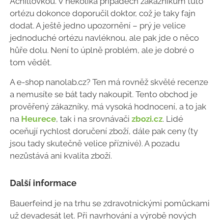
Achillovkou. V několika případech zákazníkům tuto
ortézu dokonce doporučil doktor, což je taky fajn
dodat. A ještě jedno upozornění – prý je velice
jednoduché ortézu navléknou, ale pak jde o něco
hůře dolu. Není to úplně problém, ale je dobré o
tom vědět.
A e-shop nanolab.cz? Ten má rovněž skvělé recenze
a nemusíte se bát tady nakoupit. Tento obchod je
prověřený zákazníky, má vysoká hodnocení, a to jak
na
Heurece
, tak i na srovnávači
zbozi.cz
. Lidé
oceňují rychlost doručení zboží, dále pak ceny (ty
jsou tady skutečně velice příznivé). A pozadu
nezůstává ani kvalita zboží.
Další informace
Bauerfeind je na trhu se zdravotnickými pomůckami
už devadesát let. Při navrhování a výrobě nových