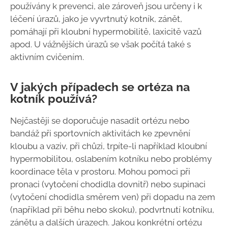
používány k prevenci, ale zároveň jsou určeny i k
léčení úrazů, jako je vyvrtnutý kotník, zánět,
pomáhají při kloubní hypermobilitě, laxicitě vazů
apod. U vážnějších úrazů se však počítá také s
aktivním cvičením.
V jakých případech se ortéza na
kotník používá?
Nejčastěji se doporučuje nasadit ortézu nebo
bandáž při sportovních aktivitách ke zpevnění
kloubu a vaziv, při chůzi, trpíte-li například kloubní
hypermobilitou, oslabením kotníku nebo problémy
koordinace těla v prostoru. Mohou pomoci při
pronaci (vytočení chodidla dovnitř) nebo supinaci
(vytočení chodidla směrem ven) při dopadu na zem
(například při běhu nebo skoku), podvrtnutí kotníku,
zánětu a dalších úrazech. Jakou konkrétní ortézu