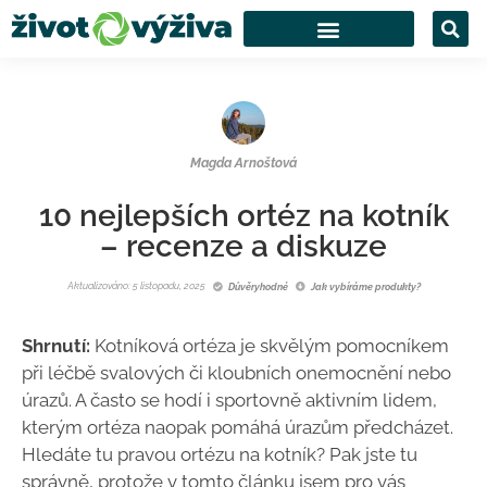
Magda Arnoštová
10 nejlepších ortéz na kotník
– recenze a diskuze
Aktualizováno: 5 listopadu, 2025
Důvěryhodné
Jak vybíráme produkty?
Shrnutí:
Kotníková ortéza je skvělým pomocníkem
při léčbě svalových či kloubních onemocnění nebo
úrazů. A často se hodí i sportovně aktivním lidem,
kterým ortéza naopak pomáhá úrazům předcházet.
Hledáte tu pravou ortézu na kotník? Pak jste tu
správně, protože v tomto článku jsem pro vás