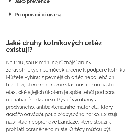
Jako prevence
Po operaci či úrazu
Jaké druhy kotníkových ortéz
existují?
Na trhu jsou k mání nejrůznější druhy
zdravotnických pomůcek určené k podpěře kotníku.
Můžete vybírat z pevnějších ortéz nebo lehčích
bandáží, které mají různé vlastnosti. Jsou často
elastické a jejich úkolem je spíše lehčí podpora
namáhaného kotníku. Bývají vyrobeny z
prodyšného, antibakteriálního materiálu, který
dokáže odvádět pot a přebytečné horko. Existují i
například neoprenové bandáže, které slouží k
prohřátí poraněného místa. Ortézy můžou být