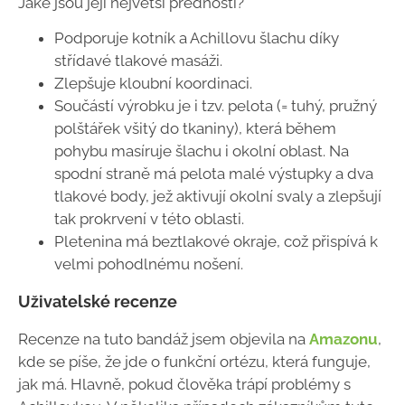
Jaké jsou její největší přednosti?
Podporuje kotník a Achillovu šlachu díky
střídavé tlakové masáži.
Zlepšuje kloubní koordinaci.
Součástí výrobku je i tzv. pelota (= tuhý, pružný
polštářek všitý do tkaniny), která během
pohybu masíruje šlachu i okolní oblast. Na
spodní straně má pelota malé výstupky a dva
tlakové body, jež aktivují okolní svaly a zlepšují
tak prokrvení v této oblasti.
Pletenina má beztlakové okraje, což přispívá k
velmi pohodlnému nošení.
Uživatelské recenze
Recenze na tuto bandáž jsem objevila na
Amazonu
,
kde se píše, že jde o funkční ortézu, která funguje,
jak má. Hlavně, pokud člověka trápí problémy s