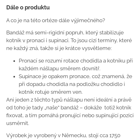
Dále o produktu
A co je na této ortéze dále výjimečného?
Bandáž má semi-rigidní popruh, který stabilizuje
kotník v pronaci i supinaci. To jsou cizí termíny, které
ne každý zná, takže si je krátce vysvětleme:
Pronací se rozumí rotace chodidla a kotníku při
každém nášlapu směrem dovnitř.
Supinace je opakem pronace, což znamená, že
při dopadu chodidla na podložku chodidlo i
kotník rotuje směrem ven.
Ani jeden z těchto typů nášlapu není ideální a právě
od toho je tady „naše“ bandáž – dokáže totiž kotník
fixovat, a tím pomáhá pronující nebo supinující pozici
usměrnit.
Výrobek je vyrobený v Německu, stojí cca 1750