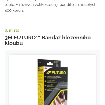
teplo. V různých velikostech ji pořídíte za necelých
400 korun.
6. místo
3M FUTURO™ Bandáž hlezenního
kloubu