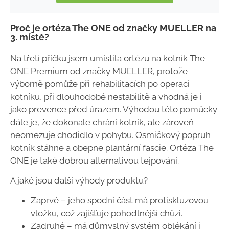
Proč je ortéza The ONE od značky MUELLER na
3. místě?
Na třetí příčku jsem umístila ortézu na kotník The
ONE Premium od značky MUELLER, protože
výborně pomůže při rehabilitacích po operaci
kotníku, při dlouhodobé nestabilitě a vhodná je i
jako prevence před úrazem. Výhodou této pomůcky
dále je, že dokonale chrání kotník, ale zároveň
neomezuje chodidlo v pohybu. Osmičkový popruh
kotník stáhne a obepne plantární fascie. Ortéza The
ONE je také dobrou alternativou tejpování.
A jaké jsou další výhody produktu?
Zaprvé – jeho spodní část má protiskluzovou
vložku, což zajišťuje pohodlnější chůzi.
Zadruhé – má důmyslný systém oblékání i