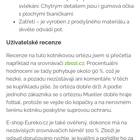
svlékání. Chytrým detailem jsou i gumová očka
s plochými tkaničkami.
Zatřetí – je vyroben z prodyšného materiálu a
skvěle odvádí pot.
Uživatelské recenze
Recenze na tuto kotníkovou ortézu jsem si přečetla
například na srovnávači
zbozi.cz
. Procentuální
hodnocení se tady pohybuje okolo 90 %, což je
hezké, a pozadu nezůstávají ani komentáře. V těch
se kupříkladu píše, že ortéza dobře drží. A podle
jednoho zákazníka se s ortézou Mueller dobře hraje
fotbal, protože se vejde do kopačky a na nerovném
terénu kotníku poskytne suprovou ochranu.
E-shop Eureko.cz je také ověřený, dokonce má na
nezávislých srovnávačích téměř 100 %. Zboží je
odsud doručováno rychle, je kvalitní a pořídíte ho za