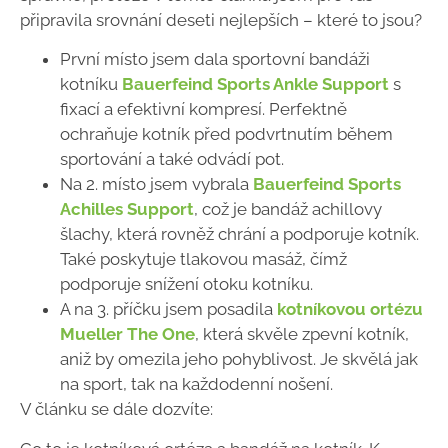
připravila srovnání deseti nejlepších
– které to jsou?
První místo jsem dala sportovní bandáži
kotníku
Bauerfeind Sports Ankle Support
s
fixací a efektivní kompresí. Perfektně
ochraňuje kotník před podvrtnutím během
sportování a také odvádí pot.
Na 2. místo jsem vybrala
Bauerfeind Sports
Achilles Support
, což je bandáž achillovy
šlachy, která rovněž chrání a podporuje kotník.
Také poskytuje tlakovou masáž, čímž
podporuje snížení otoku kotníku.
A na 3. příčku jsem posadila
kotníkovou ortézu
Mueller The One
, která skvěle zpevní kotník,
aniž by omezila jeho pohyblivost. Je skvělá jak
na sport, tak na každodenní nošení.
V článku se dále dozvíte: