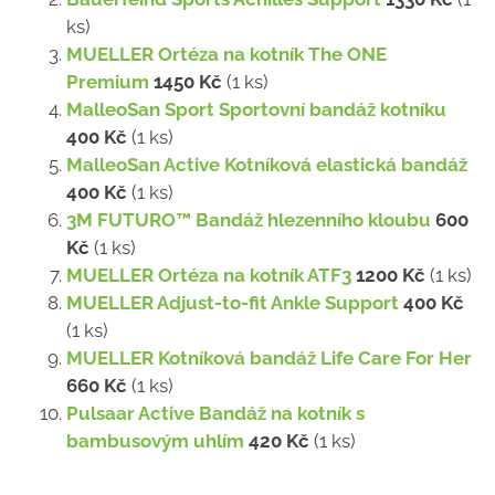
ks)
MUELLER Ortéza na kotník The ONE
Premium
1450 Kč
(1 ks)
MalleoSan Sport Sportovní bandáž kotníku
400 Kč
(1 ks)
MalleoSan Active Kotníková elastická bandáž
400 Kč
(1 ks)
3M FUTURO™ Bandáž hlezenního kloubu
600
Kč
(1 ks)
MUELLER Ortéza na kotník ATF3
1200 Kč
(1 ks)
MUELLER Adjust-to-fit Ankle Support
400 Kč
(1 ks)
MUELLER Kotníková bandáž Life Care For Her
660 Kč
(1 ks)
Pulsaar Active Bandáž na kotník s
bambusovým uhlím
420 Kč
(1 ks)