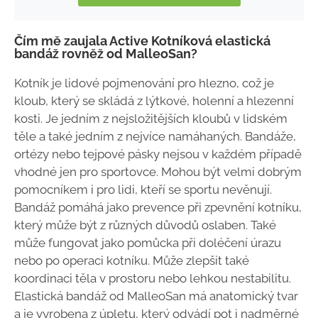
Čím mě zaujala Active Kotníková elastická
bandáž rovněž od MalleoSan?
Kotník je lidové pojmenování pro hlezno, což je
kloub, který se skládá z lýtkové, holenní a hlezenní
kosti. Je jedním z nejsložitějších kloubů v lidském
těle a také jedním z nejvíce namáhaných. Bandáže,
ortézy nebo tejpové pásky nejsou v každém případě
vhodné jen pro sportovce. Mohou být velmi dobrým
pomocníkem i pro lidi, kteří se sportu nevěnují.
Bandáž pomáhá jako prevence při zpevnění kotníku,
který může být z různých důvodů oslaben. Také
může fungovat jako pomůcka při doléčení úrazu
nebo po operaci kotníku. Může zlepšit také
koordinaci těla v prostoru nebo lehkou nestabilitu.
Elastická bandáž od MalleoSan má anatomický tvar
a je vyrobena z úpletu, který odvádí pot i nadměrné