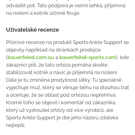
odvádět pot. Tato podpora je velmi lehká, příjemná
na nošení a kotník účinně fixuje.
Uživatelské recenze
Příznivé recenze na produkt Sports Ankle Support se
objevily například na stránkách prodejce
(
bauerfeind.com.au
a
bauerfeind-sports.com
), kde
zákazníci píší, že tato ortéza pomáhá skvěle
stabilizovat kotník a navíc je příjemná na nošení.
Dále je tu zmíněna prodyšnost látky. Tu speciálně
vypichuje muž, který se věnuje běhu na dlouhou trať
a oceňuje, že se oblast pod ortézou nepřehřívá.
Kromě toho se objevil i komentář od zákazníka,
který už vyzkoušel ortézy od více výrobců, ale
Sports Ankle Support je dle jeho názoru zdaleka
nejlepší.