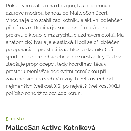
Pokud vám záleží i na designu, tak doporučuji
azurově modrou bandáž od MalleoSan Sport.
Vhodná je pro stabilizaci kotníku a aktivní odlehčení
při námaze. Tkanina je kompresní, masíruje a
prokrvuje kloub, čímž zrychluje uzdravení otoků. Má
anatomický tvar a je elastická. Hodí se při doléčení
po operacích, pro stabilizaci hlezna (kotníku) při
sportu nebo pro lehké chronické nestability. Taktéž
zlepšuje propriocepci, tedy koordinaci těla v
prostoru. Není však adekvátní pomůckou při
závažnějších úrazech. V různých velikostech od
nejmenších (velikost XS) po největší (velikost XXL)
pořídíte bandáž za cca 400 korun.
5. místo
MalleoSan Active Kotníková