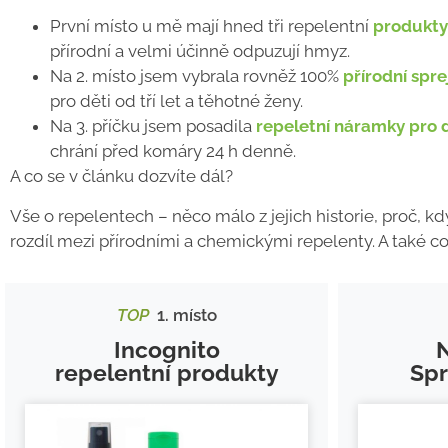
První místo u mě mají hned tři repelentní
produkty
přírodní a velmi účinně odpuzují hmyz.
Na 2. místo jsem vybrala rovněž 100%
přírodní spre
pro děti od tří let a těhotné ženy.
Na 3. příčku jsem posadila
repeletní náramky pro 
chrání před komáry 24 h denně.
A co se v článku dozvíte dál?
Vše o repelentech
– něco málo z jejich historie, proč, k
rozdíl mezi přírodními a chemickými repelenty. A také 
TOP
1. místo
Incognito
N
repelentní produkty
Spr