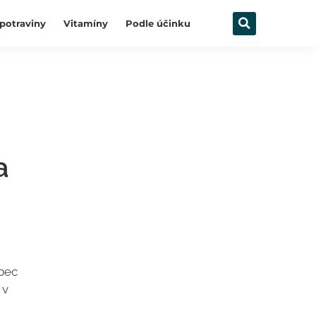
potraviny
Vitamíny
Podle účinku
a
ůbec
 v