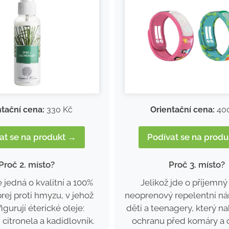
ntační cena:
330 Kč
Orientační cena:
40
at se na produkt →
Podívat se na prod
Proč 2. místo?
Proč 3. místo?
 jedná o kvalitní a 100%
Jelikož jde o příjemný
prej proti hmyzu, v jehož
neoprenový repelentní n
figurují éterické oleje:
děti a teenagery, který na
 citronela a kadidlovník.
ochranu před komáry a 