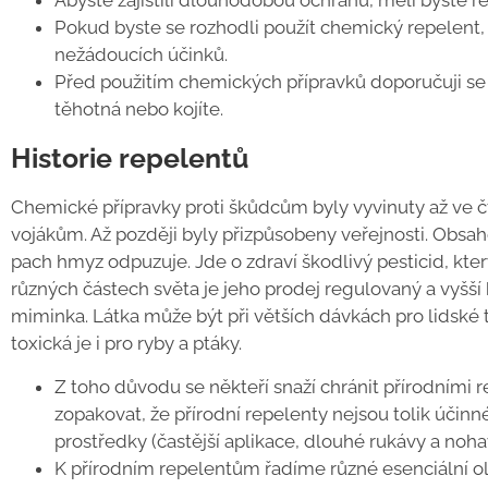
Abyste zajistili dlouhodobou ochranu, měli byste 
Pokud byste se rozhodli použít chemický repelent, d
nežádoucích účinků.
Před použitím chemických přípravků doporučuji se 
těhotná nebo kojíte.
Historie repelentů
Chemické přípravky proti škůdcům byly vyvinuty až ve čt
vojákům. Až později byly přizpůsobeny veřejnosti. Obsah
pach hmyz odpuzuje. Jde o zdraví škodlivý pesticid, kter
různých částech světa je jeho prodej regulovaný a vyšš
miminka. Látka může být při větších dávkách pro lidské t
toxická je i pro ryby a ptáky.
Z toho důvodu se někteří snaží chránit přírodními r
zopakovat, že přírodní repelenty nejsou tolik účin
prostředky (častější aplikace, dlouhé rukávy a nohav
K přírodním repelentům řadíme různé esenciální oleje