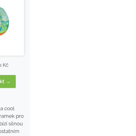
0 Kč
ukt →
 a cool
áramek pro
bízí silnou
ostatním