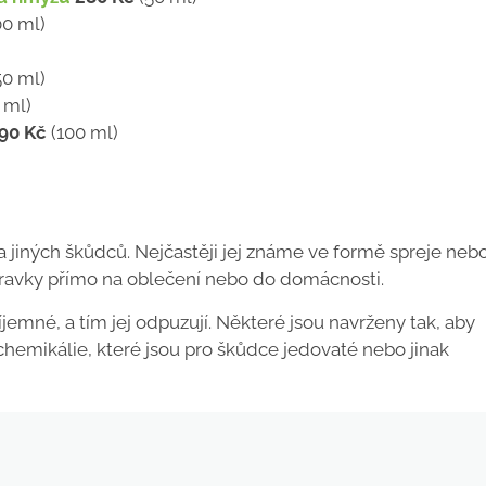
00 ml)
50 ml)
 ml)
90 Kč
(100 ml)
a jiných škůdců. Nejčastěji jej známe ve formě spreje neb
ípravky přímo na oblečení nebo do domácnosti.
jemné, a tím jej odpuzují. Některé jsou navrženy tak, aby
í chemikálie, které jsou pro škůdce jedovaté nebo jinak