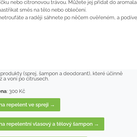
čku nebo citronovou trávou. Můžete jej přidat do aroma
nastříkat směs na tělo nebo oblečení.
 netroufáte a raději sáhnete po něčem ověřeném, a podíve
 produkty (sprej, šampon a deodorant), které účinně
 a voní po citrusech.
ena
: 300 Kč
na repelent ve spreji →
 na repelentní vlasový a tělový šampon →