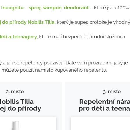
 Incognito
–
sprej
,
šampon
,
deodorant
– které jsou 100%
j do přírody Nobilis Tilia
, který je super, protože je vhodný
děti a teenagery
, které mají bezpečné přírodní složení a
dy a jak se repelenty používají. Dále vám prozradím, jaký je
co můžete použít namísto kupovaného repelentu.
2. místo
3. místo
obilis Tilia
Repelentní nár
ej do přírody
pro děti a teen