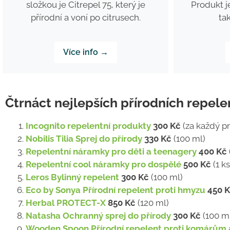
Produkt j
složkou je Citrepel 75, který je
ta
přírodní a voní po citrusech.
Více info →
Čtrnáct nejlepších přírodních repele
Incognito repelentní produkty
300 Kč
(za každý p
Nobilis Tilia Sprej do přírody
330 Kč
(100 ml)
Repelentní náramky pro děti a teenagery
400 Kč
Repelentní cool náramky pro dospělé
500 Kč
(1 ks
Leros Bylinný repelent
300 Kč
(100 ml)
Eco by Sonya Přírodní repelent proti hmyzu
450 
Herbal PROTECT-X
850 Kč
(120 ml)
Natasha Ochranný sprej do přírody
300 Kč
(100 m
Wooden Spoon Přírodní repelent proti komárům