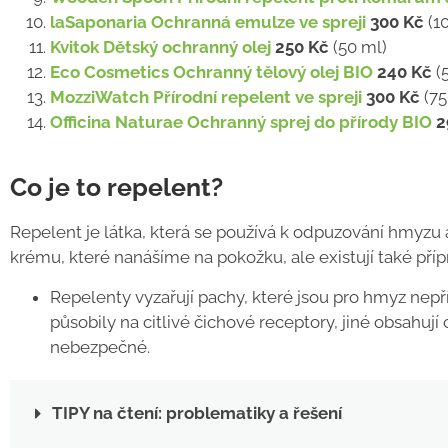
laSaponaria Ochranná emulze ve spreji
300 Kč
(1
Kvitok Dětský ochranný olej
250 Kč
(50 ml)
Eco Cosmetics Ochranný tělový olej BIO
240 Kč
(
MozziWatch Přírodní repelent ve spreji
300 Kč
(75
Officina Naturae Ochranný sprej do přírody BIO
2
Co je to repelent?
Repelent je látka, která se používá k odpuzování hmyzu 
krému, které nanášíme na pokožku, ale existují také př
Repelenty vyzařují pachy, které jsou pro hmyz nepří
působily na citlivé čichové receptory, jiné obsahuj
nebezpečné.
TIPY na čtení: problematiky a řešení