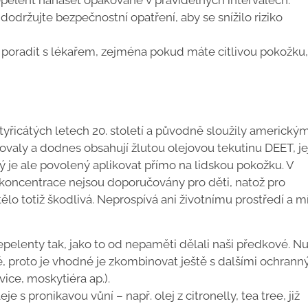
repelent nanášet opakovaně v pravidelných intervalech.
održujte bezpečnostní opatření, aby se snížilo riziko
poradit s lékařem, zejména pokud máte citlivou pokožku, 
yřicátých letech 20. století a původně sloužily americký
ovaly a dodnes obsahují žlutou olejovou tekutinu DEET, je
ý je ale povolený aplikovat přímo na lidskou pokožku. V
í koncentrace nejsou doporučovány pro děti, natož pro
ělo totiž škodlivá. Neprospívá ani životnímu prostředí a m
epelenty tak, jako to od nepaměti dělali naši předkové. N
né, proto je vhodné je zkombinovat ještě s dalšími ochrann
ice, moskytiéra ap.).
 s pronikavou vůní – např. olej z citronelly, tea tree, již