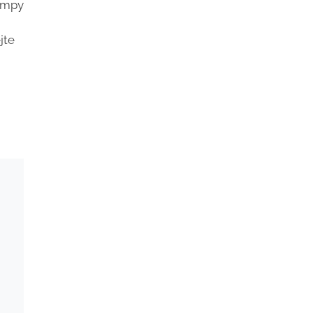
lampy
jte