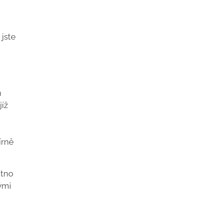
jste
m
jíž
írně
utno
ými