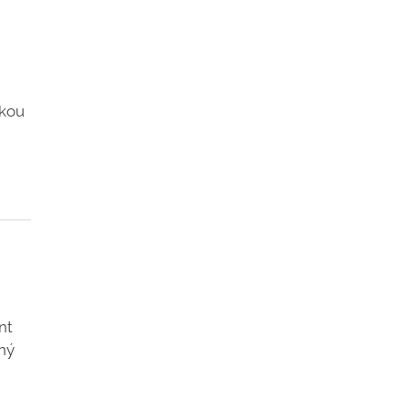
skou
nt
ený