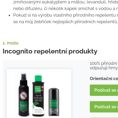
zmiňovanými eukalyptem a mátou, levandulí, hřebí
nebo difuzéru, či několik kapek smíchat s vodou a 
Pokud si na výrobu vlastního přírodního repelentu
se na můj žebříček nejlepších přírodních repelentů.
1. místo
Incognito repelentní produkty
100% přírodní
odpuzují hmyz
Orientační c
Podívat se 
Podívat se