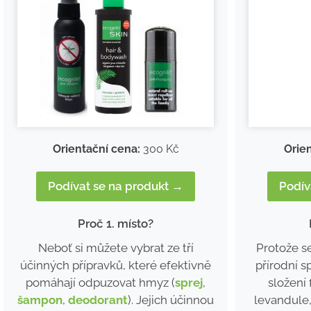
Orie
Orientační cena:
300 Kč
Podív
Podívat se na produkt →
Proč 1. místo?
Protože se
Neboť si můžete vybrat ze tří
přírodní s
účinných přípravků, které efektivně
složení 
pomáhají odpuzovat hmyz (
sprej
,
levandule,
šampon
,
deodorant
). Jejich účinnou