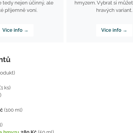
e tedy nejen účinný, ale
hmyzem. Vybrat si můžete
ké příjemně voní.
hravých variant.
Více info →
Více info →
ntů
rodukt)
(1 ks)
)
Kč
(100 ml)
l)
 a hmyzu
280 Kč
(50 ml)