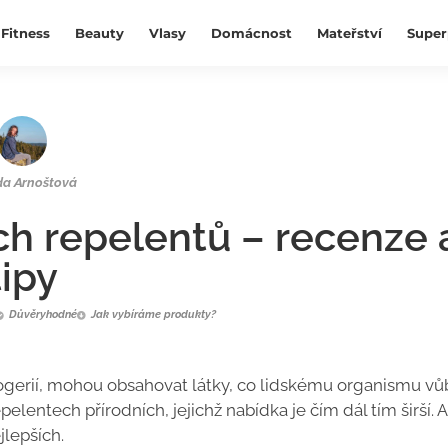
Fitness
Beauty
Vlasy
Domácnost
Mateřství
Super
a Arnoštová
ích repelentů – recenze 
tipy
Důvěryhodné
Jak vybíráme produkty?
rogerií, mohou obsahovat látky, co lidskému organismu v
lentech přírodních, jejichž nabídka je čím dál tím širší. A
jlepších.