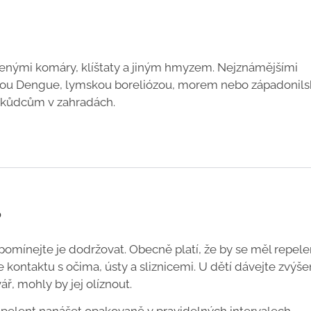
enými komáry, klíštaty a jiným hmyzem. Nejznámějšími
ečkou Dengue, lymskou boreliózou, morem nebo západonil
 škůdcům v zahradách.
?
apomínejte je dodržovat. Obecně platí, že by se měl repele
kontaktu s očima, ústy a sliznicemi. U dětí dávejte zvýš
ář, mohly by jej olíznout.