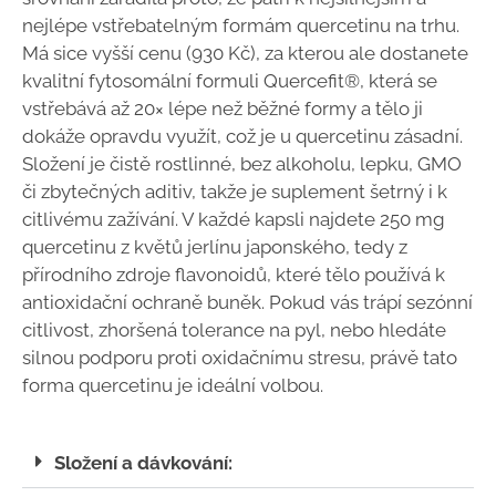
nejlépe vstřebatelným formám quercetinu na trhu.
Má sice vyšší cenu (930 Kč), za kterou ale dostanete
kvalitní fytosomální formuli Quercefit®, která se
vstřebává až 20× lépe než běžné formy a tělo ji
dokáže opravdu využít, což je u quercetinu zásadní.
Složení je čistě rostlinné, bez alkoholu, lepku, GMO
či zbytečných aditiv, takže je suplement šetrný i k
citlivému zažívání. V každé kapsli najdete 250 mg
quercetinu z květů jerlínu japonského, tedy z
přírodního zdroje flavonoidů, které tělo používá k
antioxidační ochraně buněk. Pokud vás trápí sezónní
citlivost, zhoršená tolerance na pyl, nebo hledáte
silnou podporu proti oxidačnímu stresu, právě tato
forma quercetinu je ideální volbou.
Složení a dávkování: