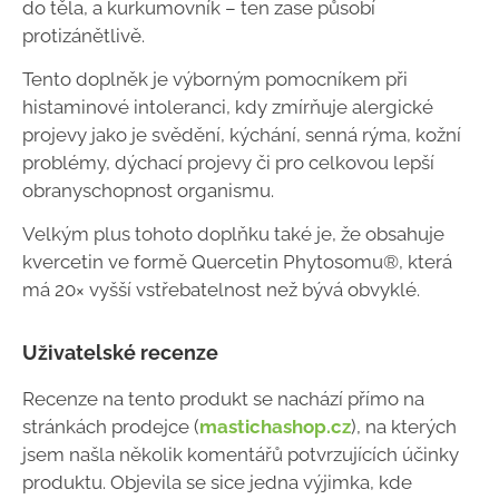
do těla, a kurkumovník – ten zase působí
protizánětlivě.
Tento doplněk je výborným pomocníkem při
histaminové intoleranci, kdy zmírňuje alergické
projevy jako je svědění, kýchání, senná rýma, kožní
problémy, dýchací projevy či pro celkovou lepší
obranyschopnost organismu.
Velkým plus tohoto doplňku také je, že obsahuje
kvercetin ve formě Quercetin Phytosomu®, která
má 20× vyšší vstřebatelnost než bývá obvyklé.
Uživatelské recenze
Recenze na tento produkt se nachází přímo na
stránkách prodejce (
mastichashop.cz
), na kterých
jsem našla několik komentářů potvrzujících účinky
produktu. Objevila se sice jedna výjimka, kde