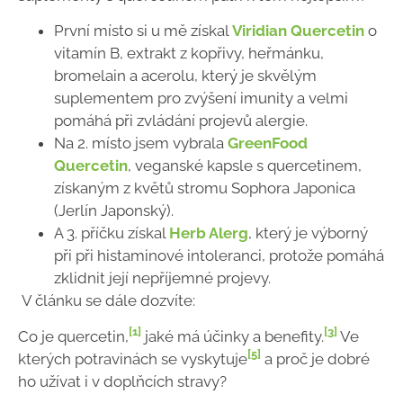
První místo si u mě získal
Viridian Quercetin
o
vitamín B, extrakt z kopřivy, heřmánku,
bromelain a acerolu, který je skvělým
suplementem pro zvýšení imunity a velmi
pomáhá při zvládání projevů alergie.
Na 2. místo jsem vybrala
GreenFood
Quercetin
, veganské kapsle s quercetinem,
získaným z květů stromu Sophora Japonica
(Jerlín Japonský).
A 3. příčku získal
Herb Alerg
, který je výborný
při při histaminové intoleranci, protože pomáhá
zklidnit její nepříjemné projevy.
V článku se dále dozvíte:
[1]
[3]
Co je quercetin,
jaké má účinky a benefity.
Ve
[5]
kterých potravinách se vyskytuje
a proč je dobré
ho užívat i v doplňcích stravy?