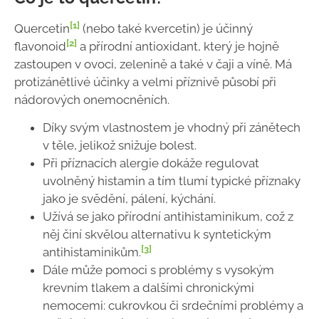
[1]
Quercetin
(nebo také kvercetin) je účinný
[2]
flavonoid
a přírodní antioxidant, který je hojně
zastoupen v ovoci, zelenině a také v čaji a víně. Má
protizánětlivé účinky a velmi příznivě působí při
nádorových onemocněních.
Díky svým vlastnostem je vhodný při zánětech
v těle, jelikož snižuje bolest.
Při příznacích alergie dokáže regulovat
uvolněný histamin a tím tlumí typické příznaky
jako je svědění, pálení, kýchání.
Užívá se jako přírodní antihistaminikum, což z
něj činí skvělou alternativu k syntetickým
[3]
antihistaminikům.
Dále může pomoci s problémy s vysokým
krevním tlakem a dalšími chronickými
nemocemi: cukrovkou či srdečními problémy a