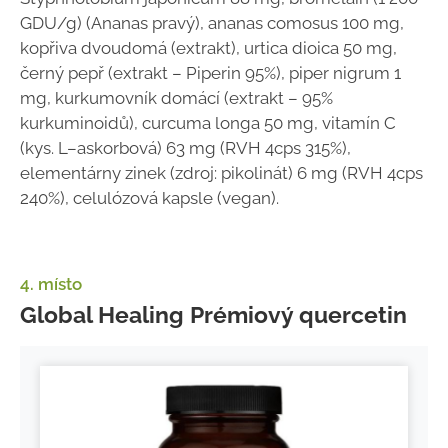
GDU/g) (Ananas pravý), ananas comosus 100 mg,
kopřiva dvoudomá (extrakt), urtica dioica 50 mg,
černý pepř (extrakt –⁠ Piperin 95%), piper nigrum 1
mg, kurkumovník domácí (extrakt – 95%
kurkuminoidů), curcuma longa 50 mg, vitamín C
(kys. L–⁠askorbová) 63 mg (RVH 4cps 315%),
elementárny zinek (zdroj: pikolinát) 6 mg (RVH 4cps
240%), celulózová kapsle (vegan).
4. místo
Global Healing Prémiový quercetin