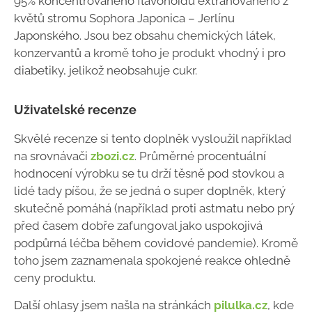
95% koncentrovaného flavonoidu extrahovaného z
květů stromu Sophora Japonica – Jerlínu
Japonského. Jsou bez obsahu chemických látek,
konzervantů a kromě toho je produkt vhodný i pro
diabetiky, jelikož neobsahuje cukr.
Uživatelské recenze
Skvělé recenze si tento doplněk vysloužil například
na srovnávači
zbozi.cz
. Průměrné procentuální
hodnocení výrobku se tu drží těsně pod stovkou a
lidé tady píšou, že se jedná o super doplněk, který
skutečně pomáhá (například proti astmatu nebo prý
před časem dobře zafungoval jako uspokojivá
podpůrná léčba během covidové pandemie). Kromě
toho jsem zaznamenala spokojené reakce ohledně
ceny produktu.
Další ohlasy jsem našla na stránkách
pilulka.cz
, kde