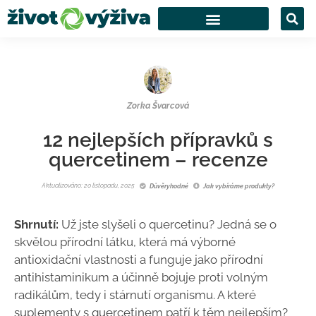
Zorka Švarcová
12 nejlepších přípravků s
quercetinem – recenze
Aktualizováno: 20 listopadu, 2025
Důvěryhodné
Jak vybíráme produkty?
Shrnutí:
Už jste slyšeli o quercetinu? Jedná se o
skvělou přírodní látku, která má výborné
antioxidační vlastnosti a funguje jako přírodní
antihistaminikum a účinně bojuje proti volným
radikálům, tedy i stárnutí organismu. A které
suplementy s quercetinem patří k těm nejlepším?