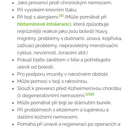
Jako prevenci proti chronickým nemocem.
Při vysokém krevním tlaku.
[6]
Při boji s alergiemi.
(Může pomáhat při
histaminové intoleranci
, která způsobuje
nejrůznější reakce jako jsou bolesti hlavy,
migrény, problémy s dutinami, únava, kopřivka,
zažívací problémy, nepravidelný menstruační
cyklus, nevolnost, zvracení atd.)
Pokud trpíte zánětem v těle a potřebujete
ulevit od bolesti.
Pro podporu imunity v náročném období.
Může pomoci v boji s rakovinou.
Slouží k prevenci před Alzheimerovou chorobu
[7]
[8]
či degenerativními nemocemi.
Může pomáhat při boji se stárnutím buněk.
Při problémech s ekzémem a lupénkou a
dalšími kožními nemocemi.
Pomáhá při únavě a regeneraci po operacích a