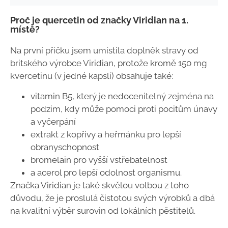
Proč je quercetin od značky Viridian na 1.
místě?
Na první příčku jsem umístila doplněk stravy od
britského výrobce Viridian, protože kromě 150 mg
kvercetinu (v jedné kapsli) obsahuje také:
vitamin B5, který je nedocenitelný zejména na
podzim, kdy může pomoci proti pocitům únavy
a vyčerpání
extrakt z kopřivy a heřmánku pro lepší
obranyschopnost
bromelain pro vyšší vstřebatelnost
a acerol pro lepší odolnost organismu.
Značka Viridian je také skvělou volbou z toho
důvodu, že je proslulá čistotou svých výrobků a dbá
na kvalitní výběr surovin od lokálních pěstitelů.