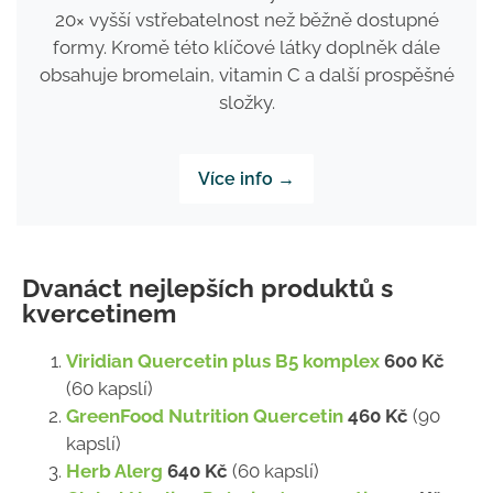
20× vyšší vstřebatelnost než běžně dostupné
formy. Kromě této klíčové látky doplněk dále
obsahuje bromelain, vitamin C a další prospěšné
složky.
Více info →
Dvanáct nejlepších produktů s
kvercetinem
Viridian Quercetin plus B5 komplex
600 Kč
(60 kapslí)
GreenFood Nutrition Quercetin
460 Kč
(90
kapslí)
Herb Alerg
640 Kč
(60 kapslí)