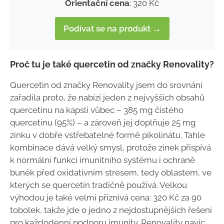
Orientační cena
: 320 Kč
Podívat se na produkt →
Proč tu je také quercetin od značky Renovality?
Quercetin od značky Renovality jsem do srovnání
zařadila proto, že nabízí jeden z nejvyšších obsahů
quercetinu na kapsli vůbec – 385 mg čistého
quercetinu (95%) – a zároveň jej doplňuje 25 mg
zinku v dobře vstřebatelné formě pikolinátu. Tahle
kombinace dává velký smysl, protože zinek přispívá
k normální funkci imunitního systému i ochraně
buněk před oxidativním stresem, tedy oblastem, ve
kterých se quercetin tradičně používá. Velkou
výhodou je také velmi příznivá cena: 320 Kč za 90
tobolek, takže jde o jedno z nejdostupnějších řešení
pro každodenní podporu imunity. Renovality navíc