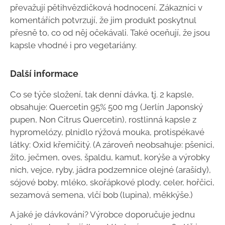
převažují pětihvězdičková hodnocení. Zákazníci v
komentářích potvrzují, že jim produkt poskytnul
přesně to, co od něj očekávali. Také oceňují, že jsou
kapsle vhodné i pro vegetariány.
Další informace
Co se týče složení, tak denní dávka,
tj. 2 kapsle,
obsahuje: Quercetin 95% 500 mg (Jerlín Japonský
pupen, Non ⁠Citrus Quercetin), rostlinná kapsle z
hypromelózy, plnidlo rýžová mouka, protispékavé
látky: Oxid křemičitý. (A zároveň neobsahuje:
pšenici,
žito, ječmen, oves, špaldu, kamut, korýše a výrobky
nich, vejce, ryby, jádra podzemnice olejné (arašídy),
sójové boby, mléko, skořápkové plody, celer, hořčici,
sezamová semena, vlčí bob (lupina), měkkýše.)
A jaké je dávkování? Výrobce doporučuje jednu