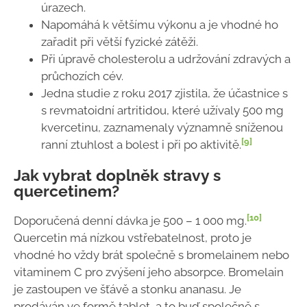
úrazech.
Napomáhá k většímu výkonu a je vhodné ho
zařadit při větší fyzické zátěži.
Při úpravě cholesterolu a udržování zdravých a
průchozích cév.
Jedna studie z roku 2017 zjistila, že účastnice s
s revmatoidní artritidou, které užívaly 500 mg
kvercetinu, zaznamenaly významně sníženou
[9]
ranní ztuhlost a bolest i při po aktivitě.
Jak vybrat doplněk stravy s
quercetinem?
[10]
Doporučená denní dávka je 500 – 1 000 mg.
Quercetin má nízkou vstřebatelnost, proto je
vhodné ho vždy brát společně s bromelainem nebo
vitaminem C pro zvýšení jeho absorpce. Bromelain
je zastoupen ve šťávě a stonku ananasu. Je
prodáván ve formě tablet, a to buď společně s