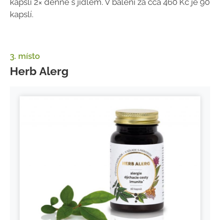
kapsli
2× denně s jídlem. V balení za cca 460 Kč je 90
kapslí.
3. místo
Herb Alerg