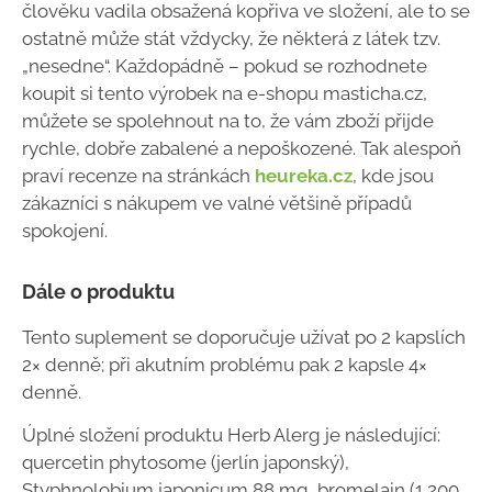
člověku vadila obsažená kopřiva ve složení, ale to se
ostatně může stát vždycky, že některá z látek tzv.
„nesedne“. Každopádně – pokud se rozhodnete
koupit si tento výrobek na e-shopu masticha.cz,
můžete se spolehnout na to, že vám zboží přijde
rychle, dobře zabalené a nepoškozené. Tak alespoň
praví recenze na stránkách
heureka.cz
, kde jsou
zákazníci s nákupem ve valné většině případů
spokojení.
Dále o produktu
Tento suplement se doporučuje užívat po 2 kapslích
2× denně; při akutním problému pak 2 kapsle 4×
denně.
Úplné složení produktu Herb Alerg je následující:
quercetin phytosome (jerlín japonský),
Styphnolobium japonicum 88 mg, bromelain (1 200