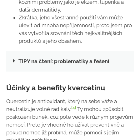
kožními problémy jako je ekzém, lupénka a
další dermatitidy.
Zkrátka, jeho všestranné použití vám může
ulevit od mnoha nepříjemností, proto jsem pro
vás vytvořila srovnání těch nejkvalitnějších
produktů s jeho obsahem.
TIPY na čtení: problematiky a řešení
Účinky a benefity kvercetinu
Quercetin je antioxidant, který na sebe váže a
[4]
neutralizuje volné radikály.
Ty mohou způsobit
poškození buněk, což poté vede k různým projevům
nemocí. Proto je vhodné ho užívat preventivně a
pokud nemoc již probíhá, může pomoci s jejím