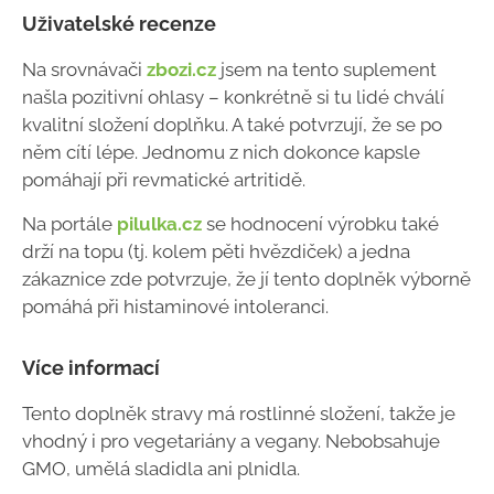
Uživatelské recenze
Na srovnávači
zbozi.cz
jsem na tento suplement
našla pozitivní ohlasy – konkrétně si tu lidé chválí
kvalitní složení doplňku. A také potvrzují, že se po
něm cítí lépe. Jednomu z nich dokonce kapsle
pomáhají při revmatické artritidě.
Na portále
pilulka.cz
se hodnocení výrobku také
drží na topu (tj. kolem pěti hvězdiček) a jedna
zákaznice zde potvrzuje, že jí tento doplněk výborně
pomáhá při histaminové intoleranci.
Více informací
Tento doplněk stravy má rostlinné složení, takže je
vhodný i pro vegetariány a vegany. Nebobsahuje
GMO, umělá sladidla ani plnidla.