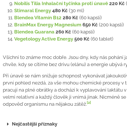
Nobilis Tilia Inhalační tyčinka proti únavě
220 Kč
(
Stimaral Energy
480 Kč
(30 ml)
Blendea Vitamín B12
280 Kč
(60 kapslí)
BrainMax Energy Magnesium
650 Kč
(200 kapslí)
Blendea Guarana
260 Kč
(60 kapslí)
Vegetology Active Energy
500 Kč
(60 tablet)
Všichni to známe moc dobře. Jsou dny, kdy nás pohání j
chvíle, kdy se cítíme bez drivu (elánu) a energie ubývá r
Při únavě se nám snižuje schopnost vykonávat jakoukoliv
první pohled nezdá, za vše mohou chemické procesy v t
pracují na plné obrátky a dochází k vyplavování laktát
velmi relativní a každý člověk ji vnímá jinak. Nicméně se
[2]
odpověď organismu na nějakou zátěž.
Nejčastější příznaky