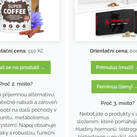
ntační cena:
550 Kč
Orientační cena:
60
at se na produkt →
Primulus (muži)
Proč 2. místo?
Feminus (ženy) 
o příjemnou alternativu,
atečně nabudí a zároveň
Proč 3. místo?
ůsobí na další pochody v
Neboť jde o produkty s
munitu, metabolismus,
složením, které pomáhají
ystém). Nápoj obsahuje
hladiny hormonů (estrog
iky s robustou, funkční
testosteron u mužů), c