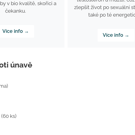
y v bio kvalitě, skořici a
zlepšit život po sexuální s
čekanku.
také po té energeti
Více info →
Více info →
oti únavě
rma)
(60 ks)