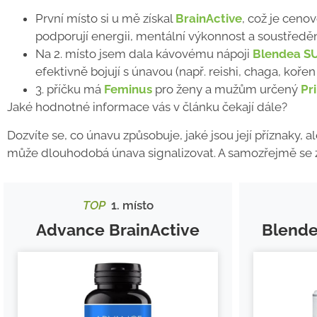
První místo si u mě získal
BrainActive
, což je cenov
podporují energii, mentální výkonnost a soustředěn
Na 2. místo jsem dala kávovému nápoji
Blendea S
efektivně bojují s únavou (např. reishi, chaga, koře
3. příčku má
Feminus
pro ženy a mužům určený
Pr
Jaké hodnotné informace vás v článku čekají dále?
Dozvíte se, co únavu způsobuje, jaké jsou její příznaky, a
může dlouhodobá únava signalizovat. A samozřejmě se za
TOP
1. místo
Advance BrainActive
Blend