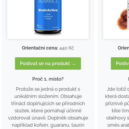
Orie
Orientační cena:
440 Kč
Podív
Podívat se na produkt →
Proč 1. místo?
Jde totiž 
Protože se jedná o produkt s
která dost
unikátním složením. Obsahuje
příznivě p
třináct doplňujících se přírodních
těle (i
složek, které pomáhají účinně
oběhový s
vzdorovat únavě. Doplněk obsahuje
směs arab
například kofein, guaranu, taurin