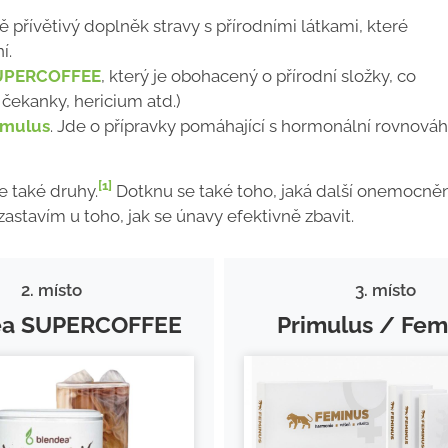
ě přívětivý doplněk stravy s přírodními látkami, které
í.
UPERCOFFEE
, který je obohacený o přírodní složky, co
n čekanky, hericium atd.)
imulus
. Jde o přípravky pomáhající s hormonální rovnováh
[1]
le také druhy.
Dotknu se také toho, jaká další onemocněn
stavím u toho, jak se únavy efektivně zbavit.
2. místo
3. místo
ea SUPERCOFFEE
Primulus / Fem