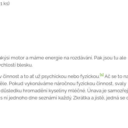
1 ks)
akýsi motor a máme energie na rozdávání. Pak jsou tu ale
ychlostí blesku.
[1]
 činnost a to ať už psychickou nebo fyzickou.
Ač se to n
ěle. Pokud vykonáváme náročnou fyzickou činnost, svaly
u v důsledku hromadění kyseliny mléčné. Únava je samozř
 s ní jednoho dne seznámí každý. Zkrátka a jistě, jedná se 