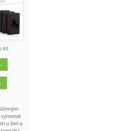
0 Kč
 →
→
 účinným
 vyrovnat
en u žen a
ož pomáhá