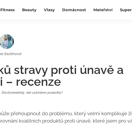
Fitness
Beauty
Vlasy
Domácnost
Mateřství
Super
ka Sezimová
ků stravy proti únavě a
i – recenze
Důvěryhodné
Jak vybíráme produkty?
může přehoupnout do problému, který velmi komplikuje ži
srovnání kvalitních produktů proti únavě, které jsem pro v