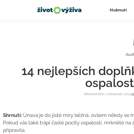
Hubnutí
Rad
14 nejlepších doplň
ospalost
Aktualizováno: 4 listopadu, 2025
Shrnutí:
Únava je do jisté míry běžná, ovšem někdy se 
Pokud vás také trápí časté pocity ospalosti, mrkněte na 
připravila.