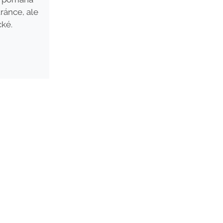
tránce, ale
cké.