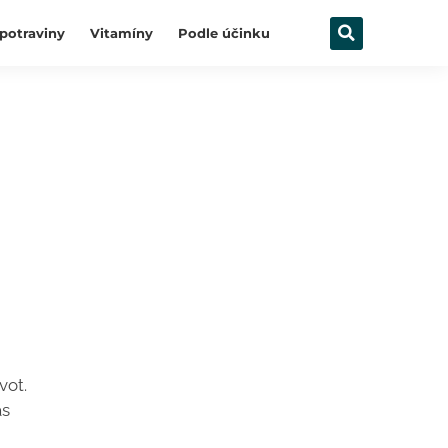
potraviny
Vitamíny
Podle účinku
vot.
ás