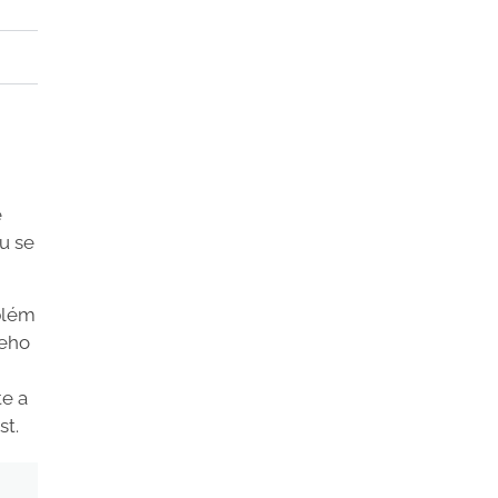
e
u se
oblém
šeho
te a
st.