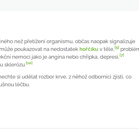
iného než přetížení organismu, občas naopak signalizuje
[5]
může poukazovat na nedostatek
hořčíku
v těle,
problé
[7]
ekční nemoci jako je angína nebo chřipka, depresi,
[10]
 sklerózu.
chte si udělat rozbor krve, z něhož odborníci zjistí, co
lušnou léčbu.