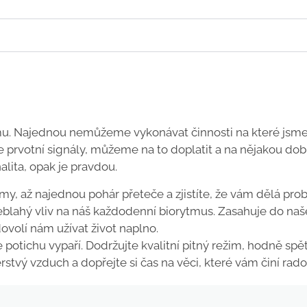
mu. Najednou nemůžeme vykonávat činnosti na které jsm
 prvotní signály, můžeme na to doplatit a na nějakou dob
alita, opak je pravdou.
my, až najednou pohár přeteče a zjistíte, že vám dělá pr
eblahý vliv na náš každodenní biorytmus. Zasahuje do na
ovolí nám užívat život naplno.
potichu vypaří. Dodržujte kvalitní pitný režim, hodně spě
stvý vzduch a dopřejte si čas na věci, které vám činí rado