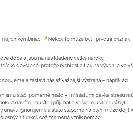
[3]
i jejich kombinaci.
Někdy to může být i prvotní příznak
sové době a jsou na nás kladeny velké nároky.
teřské dovolené, protože rychlost a tlak na výkon je ve v
ignorujeme a zastaví nás až vážnější výstraha – například
anismu stačí poměrně málo – i miniaturní dávka stresu m
 pokud dáváte, musíte i přijímat a veškeré úsilí musí být
y únavu ignorujeme a stále šlapeme na plyn, může dojít 
 tělesných funkcí, což znamená vznik nemoci.