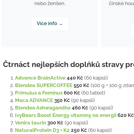
čínské houb
nebo ženšen.
Více info →
Čtrnáct nejlepších doplňků stravy pr
Advance BrainActive
440 Kč
(60 kapslí)
Blendea SUPERCOFFEE
550 Kč
(100 g + 100 g zda
Primulus a Feminus
600 Kč
(60 tablet)
Maca ADVANCE
350 Kč
(90 kapslí)
Blendea Ashwagandha
460 Kč
(90 kapslí)
IvyBears Boost Energy vitamíny na energii
620 Kč
Venira taurin
300 Kč
(90 kapslí)
NaturalProtein D3 + K2
250 Kč
(60 kapslí)