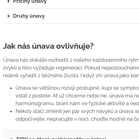
Příčiny únavy
Druhy únavy
Jak nás únava ovlivňuje?
Únava nás dokáže rozhodit z našeho každodenního ryt
zvyklí a tělo vyžaduje regeneraci. Pokud neposloucháme
reálně vyřadit z běžného života. I když zní únava jako ban
Únava se většinou rozvíjí postupně, kupí se sympto
vstát z postele. Ať už chceme nebo ne, únava má n
harmonogramu, brání nám ve fyzické aktivitě a ned
Někdy stačí změnit jen pár svých návyků a únava se 
odpočívejte, nepracujte v noci, choďte hodně na čer