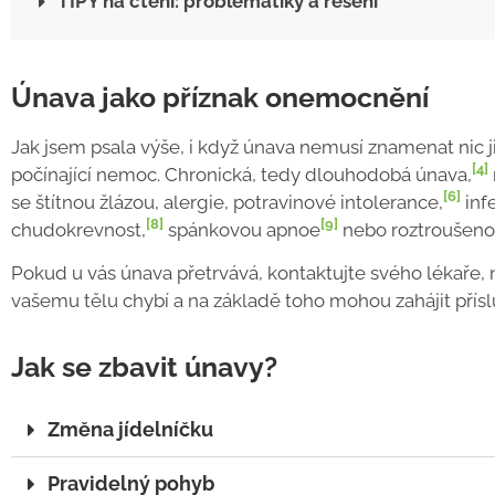
TIPY na čtení: problematiky a řešení
Únava jako příznak onemocnění
Jak jsem psala výše, i když únava nemusí znamenat nic j
[4]
počínající nemoc. Chronická, tedy dlouhodobá únava,
[6]
se štítnou žlázou, alergie, potravinové intolerance,
inf
[8]
[9]
chudokrevnost,
spánkovou apnoe
nebo roztroušenou
Pokud u vás únava přetrvává, kontaktujte svého lékaře, ne
vašemu tělu chybí a na základě toho mohou zahájit přís
Jak se zbavit únavy?
Změna jídelníčku
Pravidelný pohyb