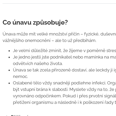
Co únavu způsobuje?
Únava může mít velké množství příčin – fyzické, duševní 
vážnějšího onemocnění – ale to už předbíhám.
Je velmi důležité zmínit, že žijeme v poměrně stre
Je jedno jestli jste podnikatel nebo maminka na ma
odvětvích našeho života.
Únava se tak zcela přirozeně dostaví, ale leckdy ji 
nemoc.
Oslabené tělo vždy snadněji podlehne infekci. Org
být vstupní brána k slabosti. Myslete vždy na to, že
vyrovnáno odpočinkem. Pokud i přes prvotní signál
přetížení organismu a následně i k poškození řady