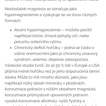
Nedostatek magnesia se označuje jako
hypomagnezémie a vyskytuje se ve dvou různých
formách:
Akutní hypomagnezémie – můžete pocítit
například křeče, trhavé pohyby očí, nebo
poruchu srdečního rytmu.
Chronický deficit hořčíku – jedná se často o
vážné onemocnění jako je chronický únavový
syndrom, anémie, deprese osteoporóza.
Vědecké studie tvrdí, že až 50 % lidí v Evropě a USA
přijímá méně hořčíku než je jeho doporučená denní
dávka. Může to mít mnoho důvodů, jako jsou
například nízký obsah minerálu v plodinách,
konzumace potravin s nižším obsahem magnézia,
konzumace průmyslově upravených potravin,
vysoká konzumace alkoholu, vyšší fyzický a