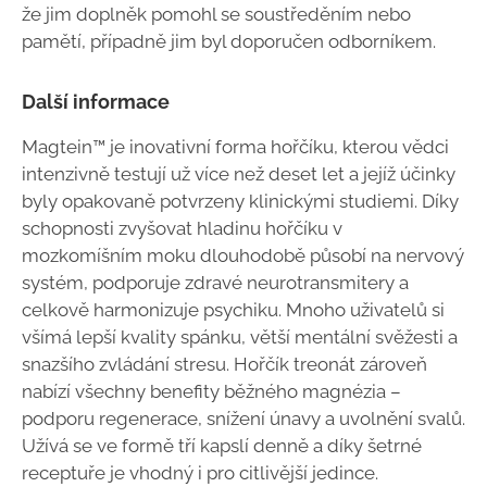
že jim doplněk pomohl se soustředěním nebo
pamětí, případně jim byl doporučen odborníkem.
Další informace
Magtein™ je inovativní forma hořčíku, kterou vědci
intenzivně testují už více než deset let a jejíž účinky
byly opakovaně potvrzeny klinickými studiemi. Díky
schopnosti zvyšovat hladinu hořčíku v
mozkomíšním moku dlouhodobě působí na nervový
systém, podporuje zdravé neurotransmitery a
celkově harmonizuje psychiku. Mnoho uživatelů si
všímá lepší kvality spánku, větší mentální svěžesti a
snazšího zvládání stresu. Hořčík treonát zároveň
nabízí všechny benefity běžného magnézia –
podporu regenerace, snížení únavy a uvolnění svalů.
Užívá se ve formě tří kapslí denně a díky šetrné
receptuře je vhodný i pro citlivější jedince.