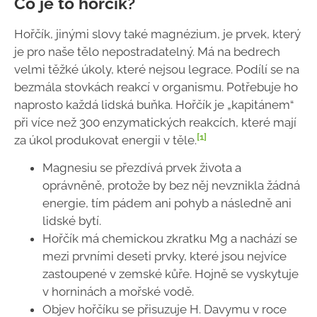
Co je to hořčík?
Hořčík, jinými slovy také magnézium, je prvek, který
je pro naše tělo nepostradatelný. Má na bedrech
velmi těžké úkoly, které nejsou legrace. Podílí se na
bezmála stovkách reakcí v organismu. Potřebuje ho
naprosto každá lidská buňka. Hořčík je „kapitánem“
při více než 300 enzymatických reakcích, které mají
[1]
za úkol produkovat energii v těle.
Magnesiu se přezdívá prvek života a
oprávněně, protože by bez něj nevznikla žádná
energie, tím pádem ani pohyb a následně ani
lidské bytí.
Hořčík má chemickou zkratku Mg a nachází se
mezi prvními deseti prvky, které jsou nejvíce
zastoupené v zemské kůře. Hojně se vyskytuje
v horninách a mořské vodě.
Objev hořčíku se přisuzuje H. Davymu v roce