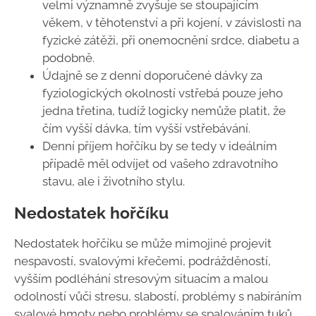
velmi významně zvyšuje se stoupajícím
věkem, v těhotenství a při kojení, v závislosti na
fyzické zátěži, při onemocnění srdce, diabetu a
podobně.
Údajně se z denní doporučené dávky za
fyziologických okolností vstřebá pouze jeho
jedna třetina, tudíž logicky nemůže platit, že
čím vyšší dávka, tím vyšší vstřebávání.
Denní příjem hořčíku by se tedy v ideálním
případě měl odvíjet od vašeho zdravotního
stavu, ale i životního stylu.
Nedostatek hořčíku
Nedostatek hořčíku se může mimojiné projevit
nespavostí, svalovými křečemi, podrážděností,
vyšším podléhání stresovým situacím a malou
odolností vůči stresu, slabostí, problémy s nabíráním
svalové hmoty nebo problémy se spalováním tuků.