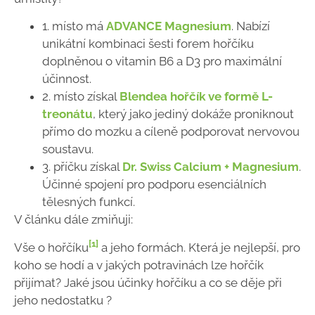
1. místo má
ADVANCE Magnesium
. Nabízí
unikátní kombinaci šesti forem hořčíku
doplněnou o vitamin B6 a D3 pro maximální
účinnost.
2. místo získal
Blendea hořčík ve formě L-
treonátu
, který jako jediný dokáže proniknout
přímo do mozku a cíleně podporovat nervovou
soustavu.
3. příčku získal
Dr. Swiss Calcium + Magnesium
.
Účinné spojení pro podporu esenciálních
tělesných funkcí.
V článku dále zmiňuji:
[1]
Vše o hořčíku
a jeho formách. Která je nejlepší, pro
koho se hodí a v jakých potravinách lze hořčík
přijímat? Jaké jsou účinky hořčíku a co se děje při
jeho nedostatku ?