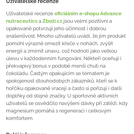
Uživatelské recenze
Uživatelské recenze
oficiálním e-shopu Advance
nutraceutics
a
Zboží.cz
jsou velmi pozitivní a
opakovaně potvrzují jeho účinnost i dobrou
snášenlivost. Mnoho uživatelů uvádí, že jim produkt
pomohl výrazně omezit křeče v nohách, zvýšit
energii a zmírnit únavu, což hodnotí jako velkou
úlevu v každodenním fungování. Někteří oceňují i
překvapivý bonus v podobě menší chuti na
čokoládu. Častým opakujícím se tématem je
spokojenost dlouhodobých zákazníků, kteří se k
hořčíku opakovaně vracejí a často si pořizují i další
doplňky od stejné značky. U sportovně aktivních
uživatelů se osvědčilo navýšení dávky při zátěži, kdy
magnesium pomáhá s regenerací i celkovým
komfortem.