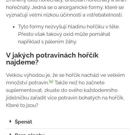
hořečnatý. Jedná se o anorganické formy, které se
vyznačují velmi nízkou účinností a vstřebatelností.
Tyto formy nezvyšují hladinu hořčíku v těle.
Přesto však takový oxid může pomáhat
například s pálením žáhy.
V jakých potravinách hořčík
najdeme?
Velkou výhodou je, že se hořčík nachází ve velkém
[5]
množství potravin.
Takže než ho začnete
suplementovat, zkuste do svého každodenního
jídelníčku zařadit více potravin bohatých na hořčík.
Které to jsou?
Špenát