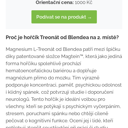
Orientační cena:
1000 Kč
Podívat se na produkt →
Proč je hořčík Treonát od Blendea na 2. místě?
Magnesium L-Treonát od Blendea patří mezi špičku
díky patentované složce Magtein™, která jako jediná
forma hořčíku spolehlivě prochází
hematoencefalickou bariérou a doplňuje
magnézium přímo do mozku. Tím výrazně
podporuje koncentraci, paměť, psychickou odolnost
i klidný spánek, což potvrzují studie i doporučení
neurologů. Tento hořčík je ideální volbou pro
všechny, kteří se potýkají s psychickým vyčerpáním,
stresem, poruchami spánku nebo chtějí cíleně
pečovat o kognitivní funkce. Ocení jej i lidé, kteří
potřebují zlepšit soustředění při práci či studiu.