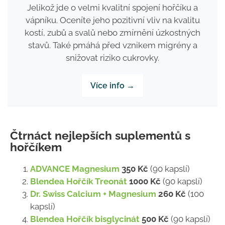
Jelikož jde o velmi kvalitní spojení hořčíku a
vápníku. Oceníte jeho pozitivní vliv na kvalitu
kostí, zubů a svalů nebo zmírnění úzkostných
stavů. Také pmáhá před vznikem migrény a
snižovat riziko cukrovky.
Více info →
Čtrnáct nejlepších suplementů s
hořčíkem
ADVANCE Magnesium
350 Kč
(90 kapslí)
Blendea Hořčík Treonát
1000 Kč
(90 kapslí)
Dr. Swiss Calcium + Magnesium
260 Kč
(100
kapslí)
Blendea Hořčík
bisglycinát
500 Kč
(90 kapslí)