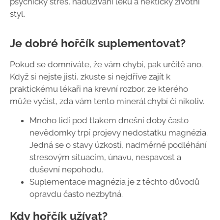
psychický stres, nadužívání léků a hektický životní
styl.
Je dobré hořčík suplementovat?
Pokud se domníváte, že vám chybí, pak určitě ano.
Když si nejste jisti, zkuste si nejdříve zajít k
praktickému lékaři na krevní rozbor, ze kterého
může vyčíst, zda vám tento minerál chybí či nikoliv.
Mnoho lidí pod tlakem dnešní doby často
nevědomky trpí projevy nedostatku magnézia.
Jedná se o stavy úzkosti, nadměrné podléhání
stresovým situacím, únavu, nespavost a
duševní nepohodu.
Suplementace magnézia je z těchto důvodů
opravdu často nezbytná.
Kdy hořčík užívat?