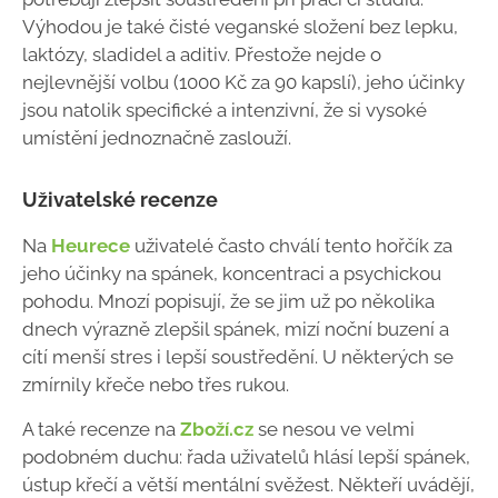
Výhodou je také čisté veganské složení bez lepku,
laktózy, sladidel a aditiv. Přestože nejde o
nejlevnější volbu (1000 Kč za 90 kapslí), jeho účinky
jsou natolik specifické a intenzivní, že si vysoké
umístění jednoznačně zaslouží.
Uživatelské recenze
Na
Heurece
uživatelé často chválí tento hořčík za
jeho účinky na spánek, koncentraci a psychickou
pohodu. Mnozí popisují, že se jim už po několika
dnech výrazně zlepšil spánek, mizí noční buzení a
cítí menší stres i lepší soustředění. U některých se
zmírnily křeče nebo třes rukou.
A také recenze na
Zboží.cz
se nesou ve velmi
podobném duchu: řada uživatelů hlásí lepší spánek,
ústup křečí a větší mentální svěžest. Někteří uvádějí,