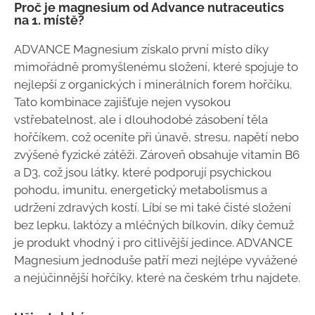
Proč je magnesium od Advance nutraceutics
na 1. místě?
ADVANCE Magnesium získalo první místo díky
mimořádně promyšlenému složení, které spojuje to
nejlepší z organických i minerálních forem hořčíku.
Tato kombinace zajišťuje nejen vysokou
vstřebatelnost, ale i dlouhodobé zásobení těla
hořčíkem, což oceníte při únavě, stresu, napětí nebo
zvýšené fyzické zátěži. Zároveň obsahuje vitamin B6
a D3, což jsou látky, které podporují psychickou
pohodu, imunitu, energetický metabolismus a
udržení zdravých kostí. Líbí se mi také čisté složení
bez lepku, laktózy a mléčných bílkovin, díky čemuž
je produkt vhodný i pro citlivější jedince. ADVANCE
Magnesium jednoduše patří mezi nejlépe vyvážené
a nejúčinnější hořčíky, které na českém trhu najdete.