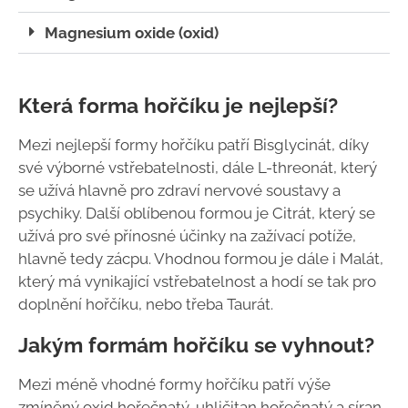
Magnesium oxide (oxid)
Která forma hořčíku je nejlepší?
Mezi nejlepší formy hořčíku patří Bisglycinát, díky
své výborné vstřebatelnosti, dále L-threonát, který
se užívá hlavně pro zdraví nervové soustavy a
psychiky. Další oblíbenou formou je Citrát, který se
užívá pro své přínosné účinky na zažívací potíže,
hlavně tedy zácpu. Vhodnou formou je dále i Malát,
který má vynikající vstřebatelnost a hodí se tak pro
doplnění hořčíku, nebo třeba Taurát.
Jakým formám hořčíku se vyhnout?
Mezi méně vhodné formy hořčíku patří výše
zmíněný oxid hořečnatý, uhličitan hořečnatý a síran