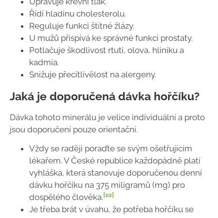
Upravuje krevní tlak.
Řídí hladinu cholesterolu.
Reguluje funkci štítné žlázy.
U mužů přispívá ke správné funkci prostaty.
Potlačuje škodlivost rtuti, olova, hliníku a
kadmia.
Snižuje přecitlivělost na alergeny.
Jaká je doporučená dávka hořčíku?
Dávka tohoto minerálu je velice individuální a proto
jsou doporučení pouze orientační.
Vždy se raději poraďte se svým ošetřujícím
lékařem. V České republice každopádně platí
vyhláška, která stanovuje doporučenou denní
dávku hořčíku na 375 miligramů (mg) pro
[10]
dospělého člověka.
Je třeba brát v úvahu, že potřeba hořčíku se