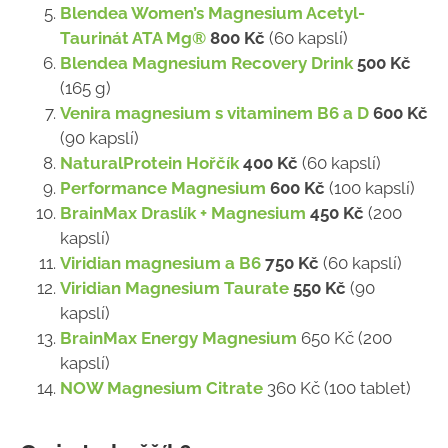
Blendea Women’s Magnesium Acetyl-
Taurinát ATA Mg®
800 Kč
(60 kapslí)
Blendea Magnesium Recovery Drink
500 Kč
(165 g)
Venira magnesium s vitaminem B6 a D
600 Kč
(90 kapslí)
NaturalProtein Hořčík
400 Kč
(60 kapslí)
Performance Magnesium
600 Kč
(100 kapslí)
BrainMax Draslík + Magnesium
450 Kč
(200
kapslí)
Viridian magnesium a B6
750 Kč
(60 kapslí)
Viridian Magnesium Taurate
550 Kč
(90
kapslí)
BrainMax Energy Magnesium
650 Kč (200
kapslí)
NOW Magnesium Citrate
360 Kč (100 tablet)