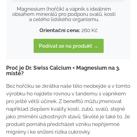
Magnesium (hořčík) a vápník s ideálním
obsahem minerálů pro podporu svalů, kostí
a celého lidského organismu.
Orientační cena:
260 Kč
Podívat se na produkt →
Proč je Dr. Swiss Calcium + Magnesium na 3.
místě?
Bez hořčíku se zkrátka naše tělo neobejde a v tomto
výrobku ho najdete rovnou v tandemu s vápníkem
pro ještě větší účinek. Z benefitů můžu jmenovat
například zlepšení kvality kostí, zubů, svalů, stejně
jako zmírnění úzkostných stavů. Skvělé je také to, že
produkt pomáhá předcházet vzniku nepříjemné
migrény i ke snížení rizika cukrovky.