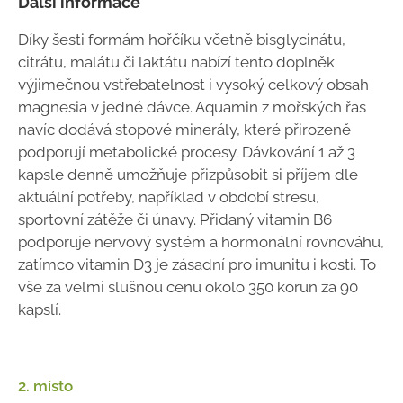
Další informace
Díky šesti formám hořčíku včetně bisglycinátu,
citrátu, malátu či laktátu nabízí tento doplněk
výjimečnou vstřebatelnost i vysoký celkový obsah
magnesia v jedné dávce. Aquamin z mořských řas
navíc dodává stopové minerály, které přirozeně
podporují metabolické procesy. Dávkování 1 až 3
kapsle denně umožňuje přizpůsobit si příjem dle
aktuální potřeby, například v období stresu,
sportovní zátěže či únavy. Přidaný vitamin B6
podporuje nervový systém a hormonální rovnováhu,
zatímco vitamin D3 je zásadní pro imunitu i kosti. To
vše za velmi slušnou cenu okolo 350 korun za 90
kapslí.
2. místo