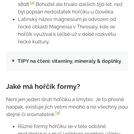
[2]
1808.
Bohužel ale trvalo dalších 150 let, než
byl popsán nedostatek hořčíku u člověka.
Latinský název magnesium je odvozen od
řecké oblasti Magnesia v Thessaly, kde se
hořčík využíval k léčbě už v době rozkvětu
řecké kultury.
TIPY na čtení: vitaminy, minerály & doplňky
Jaké má hořčík formy?
Není jen jeden druh hořčíku a šmytec. Je to přesně
naopak, existuje jich velmi mnoho a ne všechny jsou
[3]
stejné či srovnatelné.
Různé formy hořčíku se v těle odlišně
metabolizují a mají i některé rozdílné účinky.