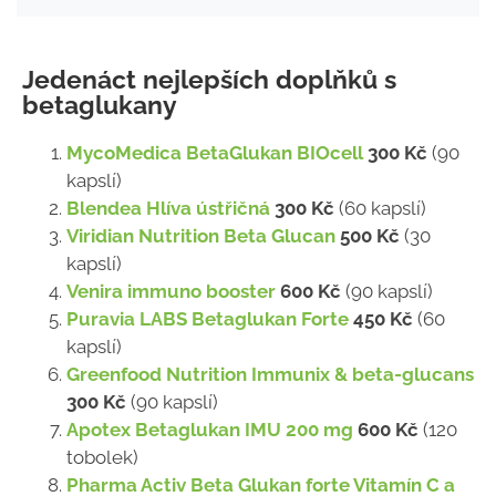
Jedenáct nejlepších doplňků s
betaglukany
MycoMedica BetaGlukan BIOcell
300 Kč
(90
kapslí)
Blendea Hlíva ústřičná
300 Kč
(60 kapslí)
Viridian Nutrition Beta Glucan
500 Kč
(30
kapslí)
Venira immuno booster
600 Kč
(90 kapslí)
Puravia LABS Betaglukan Forte
450 Kč
(60
kapslí)
Greenfood Nutrition Immunix & beta-glucans
300 Kč
(90 kapslí)
Apotex Betaglukan IMU 200 mg
600 Kč
(120
tobolek)
Pharma Activ Beta Glukan forte Vitamín C a