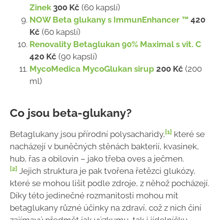
Zinek
300 Kč
(60 kapslí)
NOW Beta glukany s ImmunEnhancer ™
420
Kč
(60 kapslí)
Renovality Betaglukan 90% Maximal s vit. C
420 Kč
(90 kapslí)
MycoMedica MycoGlukan sirup
200 Kč
(200
ml)
Co jsou beta-glukany?
[1]
Betaglukany jsou přírodní polysacharidy,
které se
nacházejí v buněčných stěnách bakterií, kvasinek,
hub, řas a obilovin – jako třeba oves a ječmen.
[2]
Jejich struktura je pak tvořena řetězci glukózy,
které se mohou lišit podle zdroje, z něhož pocházejí.
Díky této jedinečné rozmanitosti mohou mít
betaglukany různé účinky na zdraví, což z nich činí