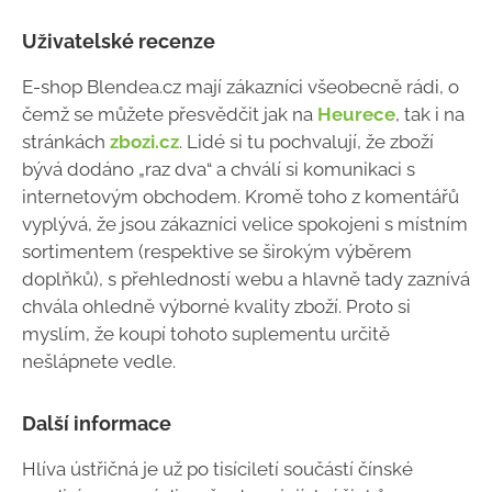
Uživatelské recenze
E-shop Blendea.cz mají zákazníci všeobecně rádi, o
čemž se můžete přesvědčit jak na
Heurece
, tak i na
stránkách
zbozi.cz
. Lidé si tu pochvalují, že zboží
bývá dodáno „raz dva“ a chválí si komunikaci s
internetovým obchodem. Kromě toho z komentářů
vyplývá, že jsou zákazníci velice spokojeni s místním
sortimentem (respektive se širokým výběrem
doplňků), s přehledností webu a hlavně tady zaznívá
chvála ohledně výborné kvality zboží. Proto si
myslím, že koupí tohoto suplementu určitě
nešlápnete vedle.
Další informace
Hlíva ústřičná je už po tisíciletí součástí čínské