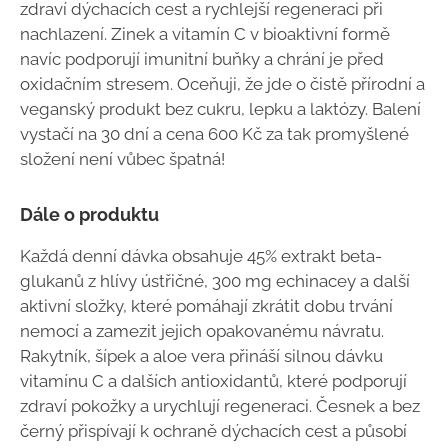
zdraví dýchacích cest a rychlejší regeneraci při
nachlazení. Zinek a vitamín C v bioaktivní formě
navíc podporují imunitní buňky a chrání je před
oxidačním stresem. Oceňuji, že jde o čistě přírodní a
veganský produkt bez cukru, lepku a laktózy. Balení
vystačí na 30 dní a cena 600 Kč za tak promyšlené
složení není vůbec špatná!
Dále o produktu
Každá denní dávka obsahuje 45% extrakt beta-
glukanů z hlívy ústřičné, 300 mg echinacey a další
aktivní složky, které pomáhají zkrátit dobu trvání
nemocí a zamezit jejich opakovanému návratu.
Rakytník, šípek a aloe vera přináší silnou dávku
vitamínu C a dalších antioxidantů, které podporují
zdraví pokožky a urychlují regeneraci. Česnek a bez
černý přispívají k ochraně dýchacích cest a působí