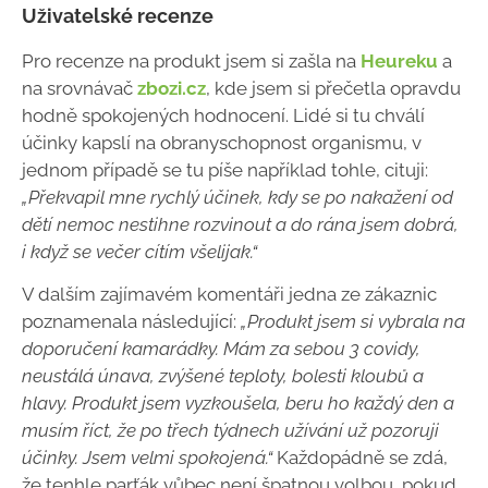
Uživatelské recenze
Pro recenze na produkt jsem si zašla na
Heureku
a
na srovnávač
zbozi.cz
, kde jsem si přečetla opravdu
hodně spokojených hodnocení. Lidé si tu chválí
účinky kapslí na obranyschopnost organismu, v
jednom případě se tu píše například tohle, cituji:
„Překvapil mne rychlý účinek, kdy se po nakažení od
dětí nemoc nestihne rozvinout a do rána jsem dobrá,
i když se večer cítím všelijak.“
V dalším zajímavém komentáři jedna ze zákaznic
poznamenala následující:
„Produkt jsem si vybrala na
doporučení kamarádky. Mám za sebou 3 covidy,
neustálá únava, zvýšené teploty, bolesti kloubů a
hlavy. Produkt jsem vyzkoušela, beru ho každý den a
musím říct, že po třech týdnech užívání už pozoruji
účinky. Jsem velmi spokojená.“
Každopádně se zdá,
že tenhle parťák vůbec není špatnou volbou, pokud