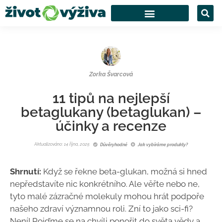
Zorka Švarcová
11 tipů na nejlepší
betaglukany (betaglukan) –
účinky a recenze
Aktualizováno: 14 října, 2025
Důvěryhodné
Jak vybíráme produkty?
Shrnutí:
Když se řekne beta-glukan, možná si hned
nepředstavíte nic konkrétního. Ale věřte nebo ne,
tyto malé zázračné molekuly mohou hrát podpoře
našeho zdraví významnou roli. Zní to jako sci-fi?
Není! Pojďme se na chvíli ponořit do světa vědy a