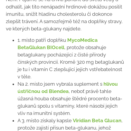
odhalit, jak tito nenápadní hrdinové dokážou posílit
imunitu, snížit hladinu cholesterolu či dokonce
zlepšit trávení. A samozřejmě též na doplňky stravy,
ve kterých beta-glukany najdete.
1. místo patří doplňku
MycoMedica
BetaGlukan BIOcell
, protože obsahuje
betaglukany pocházející z čisté přírody
čínských provincií. Kromě 320 mg betaglukanů
je tu i vitamín C zlepšující jejich vstřebatelnost
v těle.
Na 2. místo jsem vybrala suplement s
hlívou
ústřičnou od Blendea
, neboť právě tahle
úžasná houba obsahuje štědré procento beta-
glukanů spolu s vitamíny, které násobí jejich
vliv na imunitní systém.
A 3. místo získaly kapsle
Viridian Beta Glucan
,
protože zajistí přísun beta-glukanu, jehož