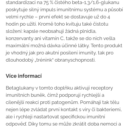
standardizaci na 75 % čistého beta-1,3/1,6-glukanu
poskytuje silný impuls imunitnímu systému a působí
velmi rychle – první efekt se dostavuje už do 4
hodin po užití. Kromě toho kvituju také čistotu
složení: kapsle neobsahují žádná plnidla,
konzervanty ani vitamín C, takže se do nich vešla
maximální možná dávka účinné látky. Tento produkt
je vhodný jak pro akutní posílení imunity, tak pro
dlouhodobý „trénink“ obranyschopnosti.
Více informací
Betaglukany v tomto doplňku aktivují receptory
imunitních buněk, čímž podporují rychlejší a
cílenější reakci proti patogenům. Pomáhají tak tělu
nejen lépe zvládat první kontakt s viry či bakteriemi,
ale i rychleji nastartovat specifickou imunitní
odpověď. Díky tomu se může zkrátit doba nemoci a