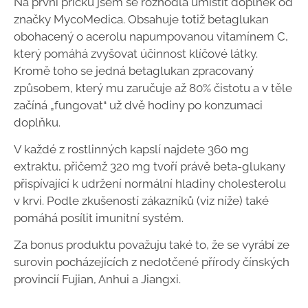
Na první příčku jsem se rozhodla umístit doplněk od
značky MycoMedica. Obsahuje totiž betaglukan
obohacený o acerolu napumpovanou vitamínem C,
který pomáhá zvyšovat účinnost klíčové látky.
Kromě toho se jedná betaglukan zpracovaný
způsobem, který mu zaručuje až 80% čistotu a v těle
začíná „fungovat“ už dvě hodiny po konzumaci
doplňku.
V každé z rostlinných kapslí najdete 360 mg
extraktu, přičemž 320 mg tvoří právě beta-glukany
přispívající k udržení normální hladiny cholesterolu
v krvi. Podle zkušeností zákazníků (viz níže) také
pomáhá posílit imunitní systém.
Za bonus produktu považuju také to, že se vyrábí ze
surovin pocházejících z nedotčené přírody čínských
provincií Fujian, Anhui a Jiangxi.