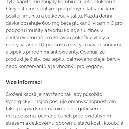
Tyto kapsle mě zaujaly kombinací beta glukanů z
hlívy ústřičné s dalšími podpůrnými látkami, které
posilují imunitu a celkovou vitalitu. Každá denní
dávka obsahuje 600 mg beta glukanů, vitamín C pro
podporu imunity a tvorbu kolagenu, zinek v
chelátové formě pro zdravou pokožku, vlasy a
nehty, vitamín D3 pro kosti a svaly, a navíc i kurkumu
a šípek s přírodními antioxidanty. Oceňuji, že
produkt je čistý, bez lepku, palmového oleje, barviv
nebo konzervantů a je vhodný i pro vegany.
Více informací
Složení kapslí je navrženo tak, aby působilo
synergicky – nejen posiluje obranyschopnost, ale
také přispívá k normálnímu energetickému
metabolismu, ochraně buněk před oxidativním
stresem a celkovému dobrému stavu kostí, kloubů a