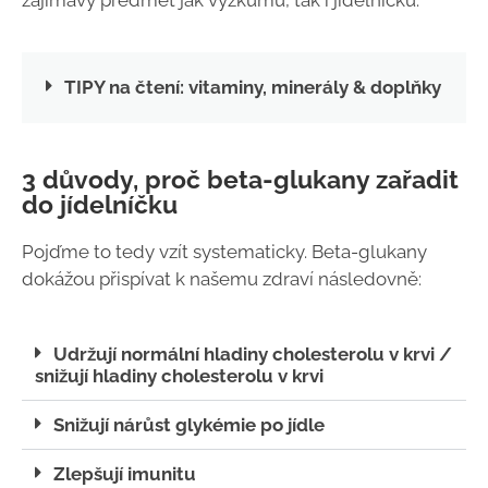
zajímavý předmět jak výzkumu, tak i jídelníčku.
TIPY na čtení: vitaminy, minerály & doplňky
3 důvody, proč beta-glukany zařadit
do jídelníčku
Pojďme to tedy vzít systematicky. Beta-glukany
dokážou přispívat k našemu zdraví následovně:
Udržují normální hladiny cholesterolu v krvi /
snižují hladiny cholesterolu v krvi
Snižují nárůst glykémie po jídle
Zlepšují imunitu