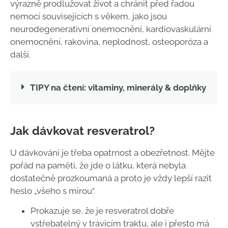
výrazně prodlužovat život a chránit před řadou
nemocí souvisejících s věkem, jako jsou
neurodegenerativní onemocnění, kardiovaskulární
onemocnění, rakovina, neplodnost, osteoporóza a
další.
TIPY na čtení: vitaminy, minerály & doplňky
Jak dávkovat resveratrol?
U dávkování je třeba opatrnost a obezřetnost. Mějte
pořád na paměti, že jde o látku, která nebyla
dostatečně prozkoumaná a proto je vždy lepší razit
heslo „všeho s mírou“.
Prokazuje se, že je resveratrol dobře
vstřebatelný v trávicím traktu, ale i přesto má