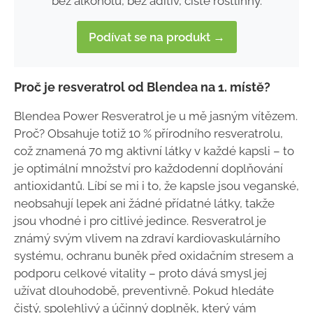
bez alkoholu, bez aditiv, čistě rostlinný.
Podívat se na produkt →
Proč je resveratrol od Blendea na 1. místě?
Blendea Power Resveratrol je u mě jasným vítězem.
Proč? Obsahuje totiž 10 % přírodního resveratrolu,
což znamená 70 mg aktivní látky v každé kapsli – to
je optimální množství pro každodenní doplňování
antioxidantů. Líbí se mi i to, že kapsle jsou veganské,
neobsahují lepek ani žádné přídatné látky, takže
jsou vhodné i pro citlivé jedince. Resveratrol je
známý svým vlivem na zdraví kardiovaskulárního
systému, ochranu buněk před oxidačním stresem a
podporu celkové vitality – proto dává smysl jej
užívat dlouhodobě, preventivně. Pokud hledáte
čistý, spolehlivý a účinný doplněk, který vám