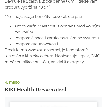
Dávkuje se 1 čajová lžička denně (5 ml), takže vám
produkt vydrží na 48 dní.
Mezi nejčastější benefity resveratrolu patří:
Antioxidační vlastnosti a ochrana proti volným
radikálům.
Podpora činnosti kardiovaskulárního systému.
Podpora dlouhověkosti.
Produkt má vysokou absorbci, je laboratorně
testován a klinicky ověřen. Neobsahuje lepek, GMO,
mléčnou bílkovinu, sóju, ani další alergeny.
4. místo
KIKI Health Resveratrol