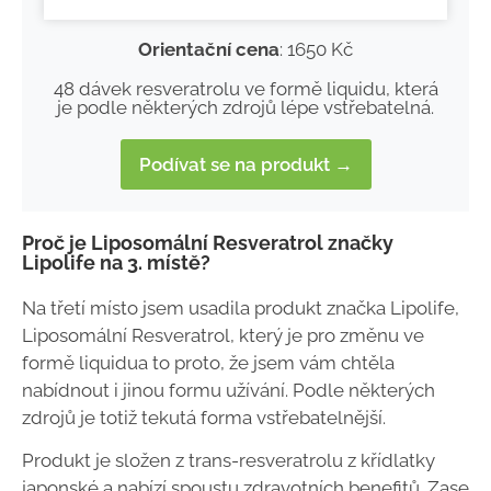
Orientační cena
: 1650 Kč
48 dávek resveratrolu ve formě liquidu, která
je podle některých zdrojů lépe vstřebatelná.
Podívat se na produkt →
Proč je Liposomální Resveratrol značky
Lipolife na 3. místě?
Na třetí místo jsem usadila produkt značka Lipolife,
Liposomální Resveratrol, který je pro změnu ve
formě liquidua to proto, že jsem vám chtěla
nabídnout i jinou formu užívání. Podle některých
zdrojů je totiž tekutá forma vstřebatelnější.
Produkt je složen z trans-resveratrolu z křídlatky
japonské a nabízí spoustu zdravotních benefitů. Zase