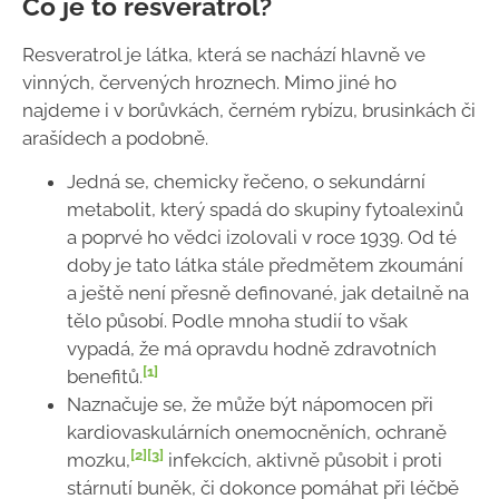
Co je to resveratrol?
Resveratrol je látka, která se nachází hlavně ve
vinných, červených hroznech. Mimo jiné ho
najdeme i v borůvkách, černém rybízu, brusinkách či
arašídech a podobně.
Jedná se, chemicky řečeno, o sekundární
metabolit, který spadá do skupiny fytoalexinů
a poprvé ho vědci izolovali v roce 1939. Od té
doby je tato látka stále předmětem zkoumání
a ještě není přesně definované, jak detailně na
tělo působí. Podle mnoha studií to však
vypadá, že má opravdu hodně zdravotních
[1]
benefitů.
Naznačuje se, že může být nápomocen při
kardiovaskulárních onemocněních, ochraně
[2]
[3]
mozku,
infekcích, aktivně působit i proti
stárnutí buněk, či dokonce pomáhat při léčbě