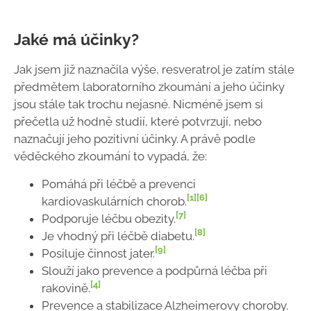
Jaké má účinky?
Jak jsem již naznačila výše, resveratrol je zatím stále
předmětem laboratorního zkoumání a jeho účinky
jsou stále tak trochu nejasné. Nicméně jsem si
přečetla už hodně studií, které potvrzují, nebo
naznačují jeho pozitivní účinky. A právě podle
věděckého zkoumání to vypadá, že:
Pomáhá při léčbě a prevenci
[1]
[6]
kardiovaskulárních chorob.
[7]
Podporuje léčbu obezity.
[8]
Je vhodný při léčbě diabetu.
[9]
Posiluje činnost jater.
Slouží jako prevence a podpůrná léčba při
[4]
rakovině.
Prevence a stabilizace Alzheimerovy choroby.