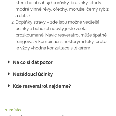
které ho obsahují (borůvky, brusinky, plody
modré vinné révy, ořechy, moruše, černý rybíz
a další)
Doplňky stravy – zde jsou možné vedlejší
účinky a bohužel nebyly ještě zcela
prozkoumané. Navíc resveratrol může špatně
fungovat v kombinaci s některými léky, proto
je vždy vhodná konzultace s lékařem.
Na co si dát pozor
Nežádoucí účinky
Kde resveratrol najdeme?
1. místo