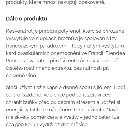
produkty, které mnozí nakupují opakovaně.
Dále o produktu
Resveratrol je přírodní polyfenol, který se přirozeně
vyskytuje ve slupkách hroznů a je spojován s tzv.
francouzským paradoxem – tedy nízkým výskytem
kardiovaskulárních onemocnění ve Francii. Blendea
Power Resveratrol přináší tento účinek v podobě
čistého rostlinného extraktu, bez nutnosti pít
červené víno.
Stačí užívat 1 až 2 kapsle denně spolu s jídlem. Hodí
se pro každého, kdo chce podpořit zdraví cév,
chránit buňky před oxidačním stresem a udržet si
energii i vitalitu i v náročném tempu života. Navíc
má skvělý poměr ceny a kvality – jedno balení za
cca 500 korun vydrží až dva měsíce.