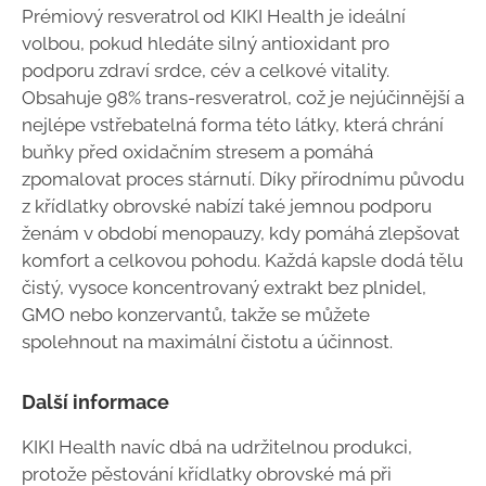
Prémiový resveratrol od KIKI Health je ideální
volbou, pokud hledáte silný antioxidant pro
podporu zdraví srdce, cév a celkové vitality.
Obsahuje 98% trans-resveratrol, což je nejúčinnější a
nejlépe vstřebatelná forma této látky, která chrání
buňky před oxidačním stresem a pomáhá
zpomalovat proces stárnutí. Díky přírodnímu původu
z křídlatky obrovské nabízí také jemnou podporu
ženám v období menopauzy, kdy pomáhá zlepšovat
komfort a celkovou pohodu. Každá kapsle dodá tělu
čistý, vysoce koncentrovaný extrakt bez plnidel,
GMO nebo konzervantů, takže se můžete
spolehnout na maximální čistotu a účinnost.
Další informace
KIKI Health navíc dbá na udržitelnou produkci,
protože pěstování křídlatky obrovské má při