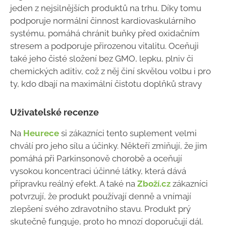
jeden z nejsilnějších produktů na trhu. Díky tomu
podporuje normální činnost kardiovaskulárního
systému, pomáhá chránit buňky před oxidačním
stresem a podporuje přirozenou vitalitu. Oceňuji
také jeho čisté složení bez GMO, lepku, plniv či
chemických aditiv, což z něj činí skvělou volbu i pro
ty, kdo dbají na maximální čistotu doplňků stravy
Uživatelské recenze
Na
Heurece
si zákazníci tento suplement velmi
chválí pro jeho sílu a účinky. Někteří zmiňují, že jim
pomáhá při Parkinsonově chorobě a oceňují
vysokou koncentraci účinné látky, která dává
přípravku reálný efekt. A také na
Zboží.cz
zákazníci
potvrzují, že produkt používají denně a vnímají
zlepšení svého zdravotního stavu. Produkt prý
skutečně funguje, proto ho mnozí doporučují dál.