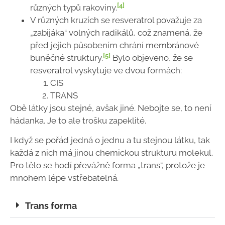
[4]
různých typů rakoviny.
V různých kruzích se resveratrol považuje za
„zabijáka“ volných radikálů, což znamená, že
před jejich působením chrání membránové
[5]
buněčné struktury.
Bylo objeveno, že se
resveratrol vyskytuje ve dvou formách:
CIS
TRANS
Obě látky jsou stejné, avšak jiné. Nebojte se, to není
hádanka. Je to ale trošku zapeklité.
I když se pořád jedná o jednu a tu stejnou látku, tak
každá z nich má jinou chemickou strukturu molekul.
Pro tělo se hodí převážně forma „trans“, protože je
mnohem lépe vstřebatelná.
Trans forma