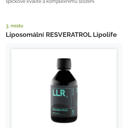
špičkové kvalitě a komplexnímu složení.
3. místo
Liposomální RESVERATROL Lipolife