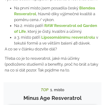
Na první místo jsem posadila český
Blendea
Resveratrol
, hlavně díky výjimečné kvalitě a
poměru cena / výkon.
Na 2. místo patří
RAW Resveratrol od Garden
of Life
, který je čistý, kvalitní a účinný.
a 3. místo patří
Liposomálnímu resveratrolu
v
tekuté formě a ve větším balení 48 dávek.
A co se v článku dozvíte dál?
Třeba co je to resveratrol, jaké má účinky
(podloženo studiemi) a benefity, proč ho brát a taky
na co si dát pozor. Tak pojďme na to.
TOP
1. místo
Minus Age Resveratrol