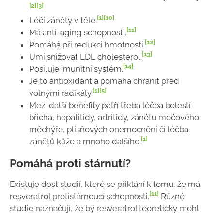
[2]
[3]
[1]
[10]
Léčí záněty v těle.
[11]
Má anti-aging schopnosti.
[12]
Pomáhá při redukci hmotnosti.
[13]
Umí snižovat LDL cholesterol.
[14]
Posiluje imunitní systém.
Je to antioxidant a pomáhá chránit před
[1]
[5]
volnými radikály.
Mezi další benefity patří třeba léčba bolestí
břicha, hepatitidy, artritidy, zánětu močového
měchýře, plísňových onemocnění či léčba
[1]
zánětů kůže a mnoho dalšího.
Pomáhá proti stárnutí?
Existuje dost studií, které se přiklání k tomu, že má
[11]
resveratrol protistárnoucí schopnosti.
Různé
studie naznačují, že by resveratrol teoreticky mohl