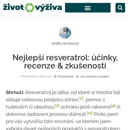
Radka Sezimová
Nejlepší resveratrol: účinky,
recenze & zkušenosti
Aktualizováno: 9 října, 2025
Důvěryhodné
Jak vybíráme produkty?
Shrnutí:
Resveratrol je látka, od které si mnoho lidí
[1]
slibuje celkovou podporu zdraví,
, pomoc s
[7]
[4]
hubnutím či obezitou,
ochranu proti rakovině
či
[11]
dokonce zastavení procesu stárnutí.
Proto jsem
pro vás vytvořila toto srovnání, ve kterém jsem
vybrala deset nejlepších produktů s resveratrolem.