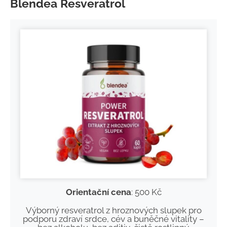
Blendea Resveratrol
Orientační cena
: 500 Kč
Výborný resveratrol z hroznových slupek pro
podporu zdraví srdce, cév a buněčné vitality –