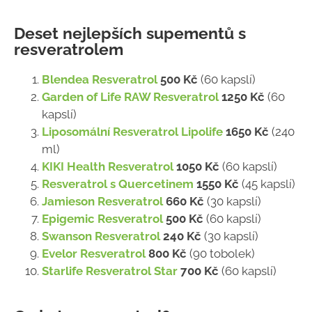
Deset nejlepších supementů s
resveratrolem
Blendea Resveratrol
500 Kč
(60 kapslí)
Garden of Life RAW Resveratrol
1250 Kč
(60
kapslí)
Liposomální Resveratrol Lipolife
1650 Kč
(240
ml)
KIKI Health Resveratrol
1050 Kč
(60 kapslí)
Resveratrol s Quercetinem
1550 Kč
(45 kapslí)
Jamieson Resveratrol
660 Kč
(30 kapslí)
Epigemic Resveratrol
500 Kč
(60 kapslí)
Swanson Resveratrol
240 Kč
(30 kapslí)
Evelor Resveratrol
800 Kč
(90 tobolek)
Starlife Resveratrol Star
700 Kč
(60 kapslí)