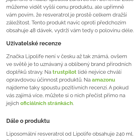
můžeme vidět vyšší cenu produktu, ale upřímně
vám povím, že resveratrol je prostě celkem dražší
záležitost. Tento produkt navíc oproti předchozím
obsahuje 48 dávek, vydrží vám tedy o polovinu déle.
Uživatelské recenze
Značka Lipolife není v česku až tak známá, ovšem
ve světě je to uznávaný a oblíbený brand přírodních
doplňků stravy. Na
trustpilot
lidé nejvíce chválí
opravdovou účinnost produktů. Na
amazonu
najdeme taky spoustu pozitivních recenzí. A pokud
vás zajímá více, můžete si o nich přečíst přímo na
jejich
oficiálních stránkách
.
Dále o produktu
Liposomální resveratrol od Lipolife obsahuje 240 ml.