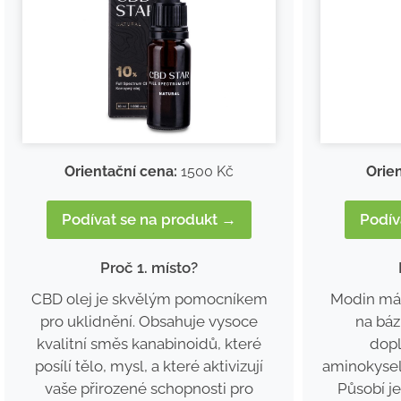
Orie
Orientační cena:
1500 Kč
Podív
Podívat se na produkt →
Proč 1. místo?
Modin má 
CBD olej je skvělým pomocníkem
na báz
pro uklidnění. Obsahuje vysoce
dopl
kvalitní směs kanabinoidů, které
aminokysel
posílí tělo, mysl, a které aktivizují
Působí j
vaše přirozené schopnosti pro