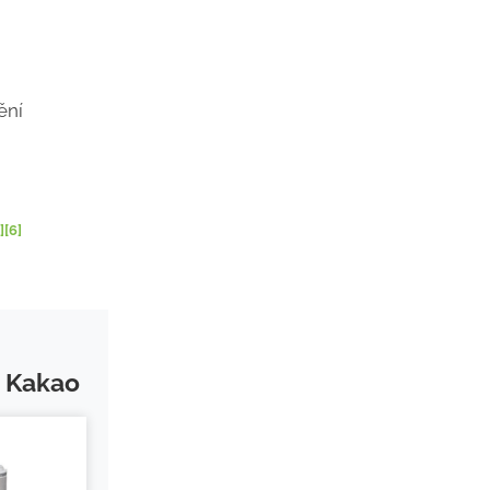
ění
]
[6]
s Kakao