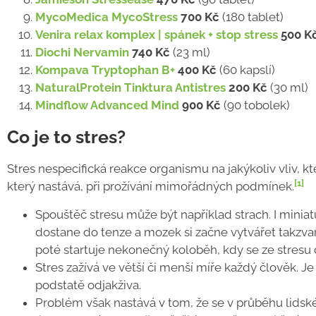
MycoMedica MycoStress
700 Kč
(180 tablet)
Venira relax komplex | spánek + stop stress
500 K
Diochi Nervamin
740 Kč
(23 ml)
Kompava Tryptophan B+
400 Kč
(60 kapslí)
NaturalProtein Tinktura Antistres
200 Kč
(30 ml)
Mindflow Advanced Mind
900 Kč
(90 tobolek)
Co je to stres?
Stres nespecifická reakce organismu na jakýkoliv vliv, kt
[1]
který nastává, při prožívání mimořádných podmínek.
Spouštěč stresu může být například strach. I miniat
dostane do tenze a mozek si začne vytvářet takzva
poté startuje nekonečný koloběh, kdy se ze stres
Stres zažívá ve větší či menší míře každý člověk. J
podstatě odjakživa.
Problém však nastává v tom, že se v průběhu lidské