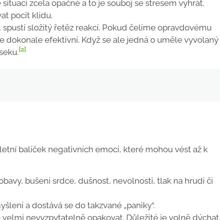
 situaci zcela opačné a to je souboj se stresem vyhrát.
t pocit klidu.
e“, spustí složitý řetěz reakcí. Pokud čelíme opravdovému
e dokonale efektivní. Když se ale jedná o uměle vyvolaný
[2]
seku.
letní balíček negativních emocí, které mohou vést až k
 obavy, bušení srdce, dušnost, nevolnosti, tlak na hrudi či
šlení a dostává se do takzvané „paniky“.
velmi nevyzpytatelně opakovat. Důležité je volně dýchat