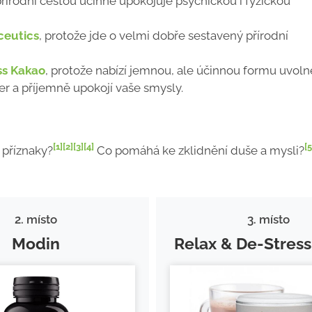
 přírodní cestou účinně upokojuje psychickou i fyzickou
ceutics
, protože jde o velmi dobře sestavený přírodní
ss Kakao
, protože nabízí jemnou, ale účinnou formu uvoln
er a příjemně upokojí vaše smysly.
[1]
[2]
[3]
[4]
[5
h příznaky?
Co pomáhá ke zklidnění duše a mysli?
2. místo
3. místo
Modin
Relax & De-Stres