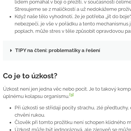
lidem pomáhal v boji o přežití, v současnosti čelíme
Stresujeme se z maličkostí a už nedokážeme prožíva
Když naše tělo vyhodnotí, že je potřeba „jít do boj
nebezpečí, je vše v pořádku a tento mechanismus j
poplach, může stres v těle způsobit opravdovou pa
TIPY na čtení: problematiky a řešení
Co je to úzkost?
Úzkost není jen jedna věc nebo pocit. Je to takový komp
[3]
úplnému kolapsu organismu.
Při úzkosti se střídají pocity strachu, zlé předtuchy,
chvění rukou.
Člověk při tomto prožitku není schopen klidného my
Úzkost může být jednorázová, ale zároveň se může 