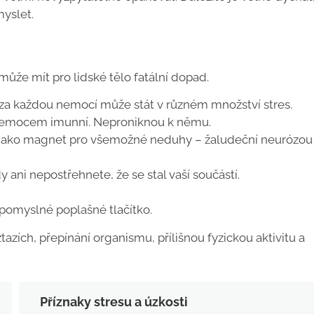
myslet.
může mít pro lidské tělo fatální dopad.
e za každou nemocí může stát v různém množství stres.
i nemocem imunní. Neproniknou k němu.
sto jako magnet pro všemožné neduhy – žaludeční neurózou
 ani nepostřehnete, že se stal vaší součástí.
 pomyslné poplašné tlačítko.
zích, přepínání organismu, přílišnou fyzickou aktivitu a
Příznaky stresu a úzkosti