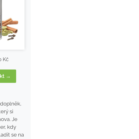
0 Kč
ukt →
 doplněk,
erý si
ova. Je
er, kdy
adit se na