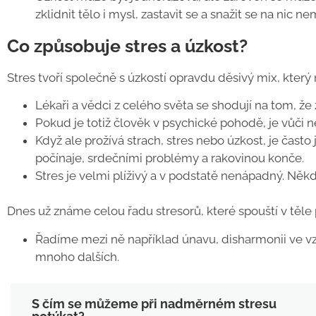
zklidnit tělo i mysl, zastavit se a snažit se na nic ne
Co způsobuje stres a úzkost?
Stres tvoří společně s úzkostí opravdu děsivý mix, který 
Lékaři a vědci z celého světa se shodují na tom, ž
Pokud je totiž člověk v psychické pohodě, je vůč
Když ale prožívá strach, stres nebo úzkost, je ča
počínaje, srdečními problémy a rakovinou konče.
Stres je velmi plíživý a v podstatě nenápadný. Někdy
Dnes už známe celou řadu stresorů, které spouští v těle
Řadíme mezi ně například únavu, disharmonii ve vzta
mnoho dalších.
S čím se můžeme při nadměrném stresu