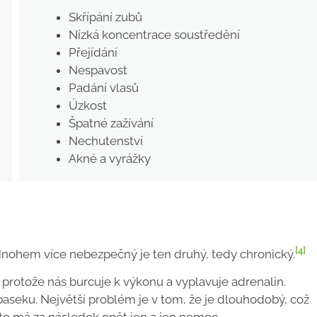
Skřípání zubů
Nízká koncentrace soustředění
Přejídání
Nespavost
Padání vlasů
Úzkost
Špatné zažívání
Nechutenství
Akné a vyrážky
[4]
 Mnohem více nebezpečný je ten druhý, tedy chronický.
ý, protože nás burcuje k výkonu a vyplavuje adrenalin.
 paseku. Největší problém je v tom, že je dlouhodobý, což