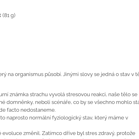
č
(81 g)
erý na organismus působí. Jinými slovy se jedná o stav v t
urní známka strachu vyvolá stresovou reakci, naše tělo se
né domněnky, neboli scénáře, co by se všechno mohlo stá
u de facto nedostaneme.
e to naprosto normální fyziologický stav, který máme v
 evoluce změnil. Zatímco dříve byl stres zdravý, protože