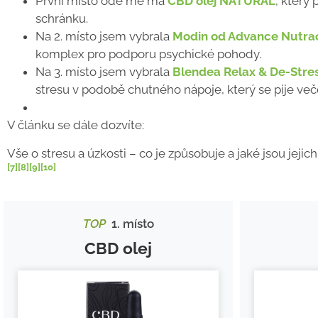
První místo ode mě má
CBD olej NATURAL
, který
schránku.
Na 2. místo jsem vybrala
Modin od Advance Nutra
komplex pro podporu psychické pohody.
Na 3. místo jsem vybrala
Blendea Relax & De-Stre
stresu v podobě chutného nápoje, který se pije več
V článku se dále dozvíte:
Vše o stresu a úzkosti – co je způsobuje a jaké jsou jejic
[7]
[8]
[9]
[10]
TOP
1. místo
CBD olej