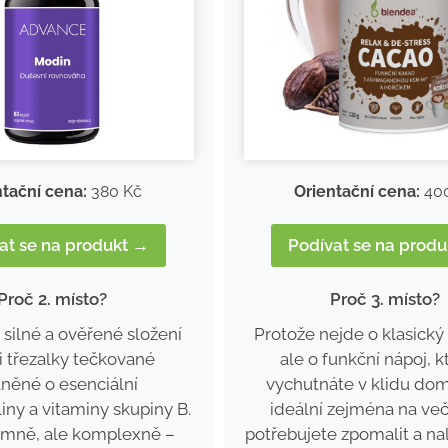
ntační cena:
380 Kč
Orientační cena:
40
at se na produkt →
Podívat se na prod
Proč 2. místo?
Proč 3. místo?
silné a ověřené složení
Protože nejde o klasický
i třezalky tečkované
ale o funkční nápoj, kt
něné o esenciální
vychutnáte v klidu dom
iny a vitaminy skupiny B.
ideální zejména na več
emně, ale komplexně –
potřebujete zpomalit a nal