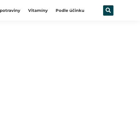
potraviny
Vitamíny
Podle účinku