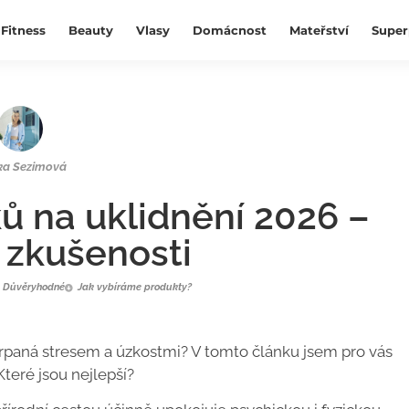
Fitness
Beauty
Vlasy
Domácnost
Mateřství
Super
ka Sezimová
ků na uklidnění 2026 –
 zkušenosti
Důvěryhodné
Jak vybíráme produkty?
čerpaná stresem a úzkostmi? V tomto článku jsem pro vás
Které jsou nejlepší?