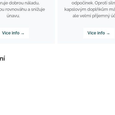
ruje dobrou náladu,
odpočinek. Oproti sil
ou rovnováhu a snižuje
kapslovým doplňkům má 
únavu.
ale velmi příjemný ú
Více info →
Více info →
ní