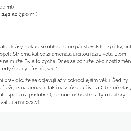
00 ml)
y
240 Kč
(300 ml)
, ale i krásy. Pokud se ohlédneme pár stovek let zpátky, ne
aopak. Stříbrná kštice znamenala určitou fázi života, zlom,
e na muže. Byla to pýcha. Dnes se bohužel okolnosti změni
 tedy šediny přesně jsou?
ní pravidlo, že se objevují až v pokročilejším věku. Šediny
áleží jak na genech, tak i na způsobu života. Obecně vlas
málo spánku a podobně), nemoci nebo stres. Tyto faktory
valitu a množství.