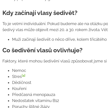
Kdy začínají vlasy šedivět?
To je velmi individuální. Pokud budeme ale na otázku po
šedivý vlas může objevit mezi 20. a 30. rokem života. V
Muži začínají šedivět o něco dříve, kolem třicátého r
Co šedivění vlasů ovlivňuje?
Faktory, které mohou šedivění vlasů způsobovat jsme si na
Nemoc
[4]
Stres
Dědičnost
Kouření
Předčasná menopauza
Nedostatek vitaminu B12
Poruchy štítné žlázy