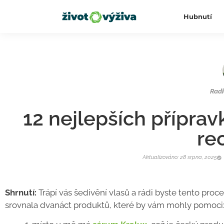
Hubnutí
Rad
12 nejlepších příprav
re
Aktualizováno: 28 srpna, 2025
Shrnutí:
Trápí vás šedivění vlasů a rádi byste tento proc
srovnala dvanáct produktů, které by vám mohly pomoci