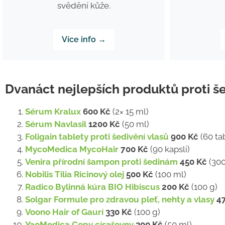
svědění kůže.
Více info →
Dvanáct nejlepších produktů proti še
Sérum Kralux
600 Kč
(2× 15 ml)
Sérum Navlasil
1200 Kč
(50 ml)
Foligain tablety proti šedivění vlasů
900 Kč
(60 ta
MycoMedica MycoHair
700 Kč
(90 kapslí)
Venira přírodní šampon proti šedinám
450 Kč
(300
Nobilis Tilia Ricinový olej
500 Kč
(100 ml)
Radico Bylinná kúra BIO Hibiscus
200 Kč
(100 g)
Solgar Formule pro zdravou pleť, nehty a vlasy
4
Voono Hair of Gaurí
330 Kč
(100 g)
YaoMedica Copy císařovny
300 Kč
(50 ml)