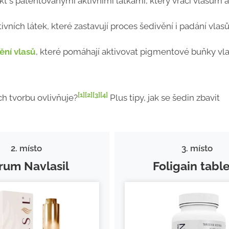
ukt s patentovanými aktivními látkami, který vrací vlasům a
vních látek, které zastavují proces šedivění i padání vlasů
vění vlasů
, které pomáhají aktivovat pigmentové buňky vla
[1]
[2]
[3]
[4]
ich tvorbu ovlivňuje?
Plus tipy, jak se šedin zbavit
2. místo
3. místo
rum Navlasil
Foligain tabl