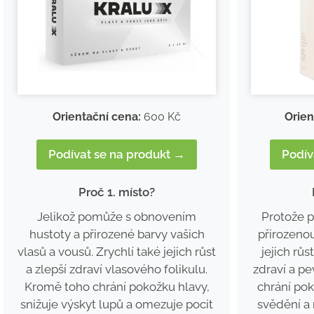
Orientační cena:
600 Kč
Orien
Podívat se na produkt →
Podív
Proč 1. místo?
Jelikož
pomůže s obnovením
Protože 
hustoty a přirozené barvy vašich
přirozenou
vlasů a vousů. Zrychlí také jejich růst
jejich růs
a zlepší zdraví vlasového folikulu.
zdraví a pe
Kromě toho chrání pokožku hlavy,
chrání pok
snižuje výskyt lupů a omezuje pocit
svědění a 