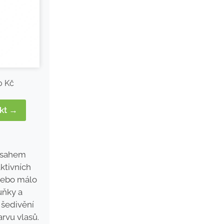
0 Kč
ukt →
obsahem
ktivních
í nebo málo
uňky a
 šedivění
rvu vlasů.