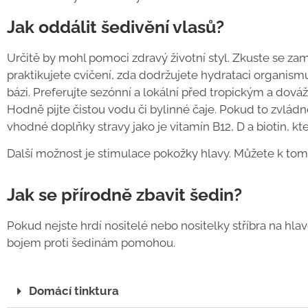
Jak oddálit šedivění vlasů?
Určitě by mohl pomoci zdravý životní styl. Zkuste se zam
praktikujete cvičení, zda dodržujete hydrataci organism
bázi. Preferujte sezónní a lokální před tropickým a dová
Hodně pijte čistou vodu či bylinné čaje. Pokud to zvládne
vhodné doplňky stravy jako je vitamín B12, D a biotin, kter
Další možnost je stimulace pokožky hlavy. Můžete k tomu 
Jak se přírodně zbavit šedin?
Pokud nejste hrdí nositelé nebo nositelky stříbra na hla
bojem proti šedinám pomohou.
Domácí tinktura