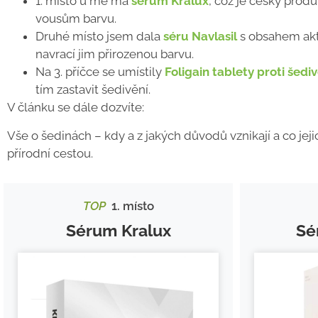
1. místo u mě má
sérum Kralux
, což je český prod
vousům barvu.
Druhé místo jsem dala
séru Navlasil
s obsahem akti
navrací jim přirozenou barvu.
Na 3. příčce se umístily
Foligain tablety proti šedi
tím zastavit šedivění.
V článku se dále dozvíte:
Vše o šedinách
– kdy a z jakých důvodů vznikají a co jej
přírodní cestou.
TOP
1. místo
Sérum Kralux
Sé