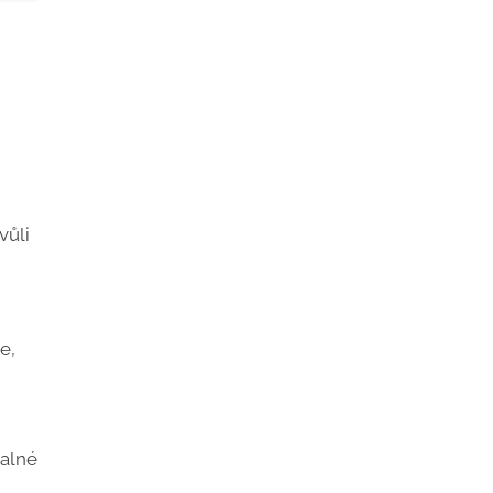
vůli
e,
valné