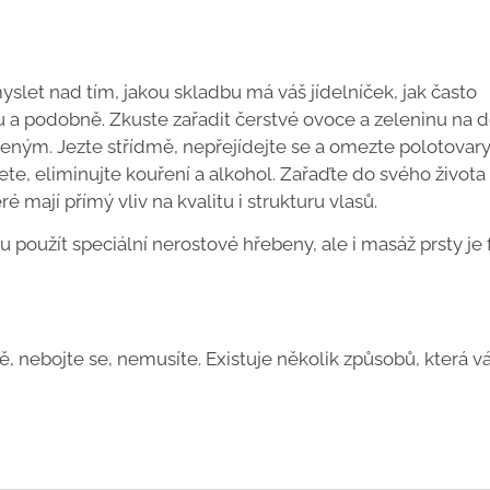
yslet nad tím, jakou skladbu má váš jídelníček, jak často
u a podobně. Zkuste zařadit čerstvé ovoce a zeleninu na 
ženým. Jezte střídmě, nepřejídejte se a omezte polotovary
te, eliminujte kouření a alkohol. Zařaďte do svého života 
é mají přímý vliv na kvalitu i strukturu vlasů.
použít speciální nerostové hřebeny, ale i masáž prsty je f
vě, nebojte se, nemusíte. Existuje několik způsobů, která v