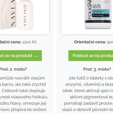
Orientační cena:
90
tační cena:
1200 Kč
Podívat se na prod
at se na produkt →
Proč 3. místo?
Proč 2. místo?
Jde totiž o tablety s 
pomůže navrátit vlasům
enzymů, vitamínů a bioa
 barvu, ale také zrychlit
látek, které aktivují spíc
t. Celkově také zlepšuje
aktivní pigmentové b
vnost vlasového folikulu,
pomáhají zastavit proces
ožku hlavy, omezuje její
vlasů a obnovit původní ba
navíc přispívá ke snížení