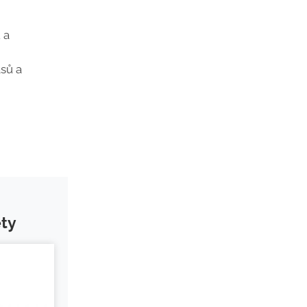
 a
sů a
ety