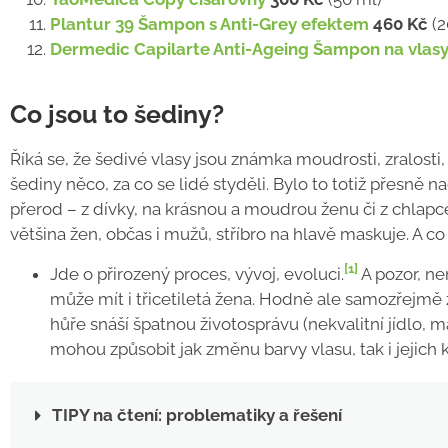
Plantur 39 Šampon s Anti-Grey efektem
460 Kč
(2
Dermedic Capilarte Anti-Ageing Šampon na vlas
Co jsou to šediny?
Říká se, že šedivé vlasy jsou známka moudrosti, zralosti
šediny něco, za co se lidé styděli. Bylo to totiž přesně n
přerod – z dívky, na krásnou a moudrou ženu či z chlapc
většina žen, občas i mužů, stříbro na hlavě maskuje.
A co
[1]
Jde o přirozený proces, vývoj, evoluci.
A pozor, ne
může mít i třicetiletá žena. Hodně ale samozřejmě z
hůře snáší špatnou životosprávu (nekvalitní jídlo, 
mohou způsobit jak změnu barvy vlasu, tak i jejich k
TIPY na čtení: problematiky a řešení