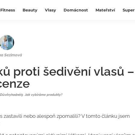
Fitness
Beauty
Vlasy
Domácnost
Mateřství
Super
ka Sezimová
ků proti šedivění vlasů –
cenze
Důvěryhodné
Jak vybíráme produkty?
es zastavili nebo alespoň zpomalili? V tomto článku jsem
: