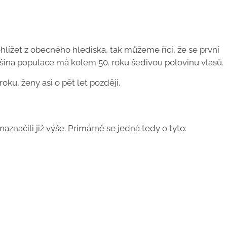
hlížet z obecného hlediska, tak můžeme říci, že se první
ětšina populace má kolem 50. roku šedivou polovinu vlasů.
oku, ženy asi o pět let později.
značili již výše. Primárně se jedná tedy o tyto: