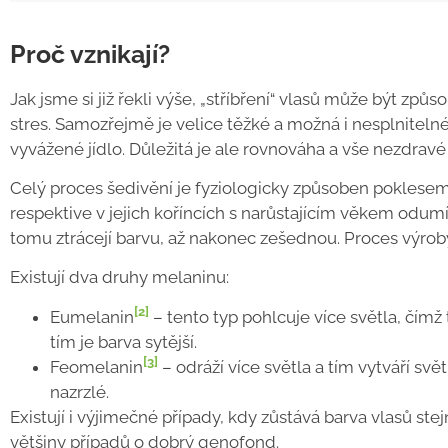
Proč vznikají?
Jak jsme si již řekli výše, „stříbření“ vlasů může být způs
stres. Samozřejmě je velice těžké a možná i nesplnitelné b
vyvážené jídlo. Důležitá je ale rovnováha a vše nezdrav
Celý proces šedivění je fyziologicky způsoben poklese
respektive v jejich koříncích s narůstajícím věkem odumír
tomu ztrácejí barvu, až nakonec zešednou. Proces výroby 
Existují dva druhy melaninu:
[2]
Eumelanin
– tento typ pohlcuje více světla, čím
tím je barva sytější.
[3]
Feomelanin
– odráží více světla a tím vytváří svě
nazrzlé.
Existují i výjimečné případy, kdy zůstává barva vlasů ste
většiny případů o dobrý genofond.