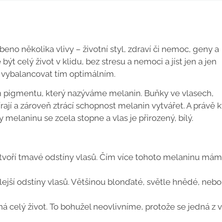
obeno několika vlivy – životní styl, zdraví či nemoc, geny a
ýt celý život v klidu, bez stresu a nemoci a jíst jen a jen
é vybalancovat tím optimálním.
m pigmentu, který nazýváme melanin. Buňky ve vlasech,
ají a zároveň ztrácí schopnost melanin vytvářet. A právě k
melaninu se zcela stopne a vlas je přirozený, bílý.
ž tvoří tmavé odstíny vlasů. Čím více tohoto melaninu mám
tlejší odstíny vlasů. Většinou blonďaté, světle hnědé, nebo
jná celý život. To bohužel neovlivníme, protože se jedná z 