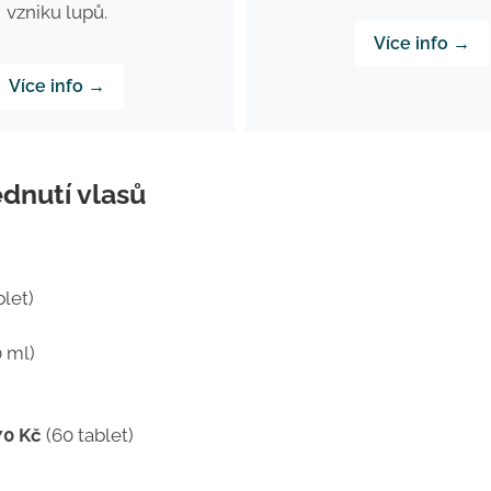
vzniku lupů.
Více info →
Více info →
dnutí vlasů
blet)
 ml)
70 Kč
(60 tablet)