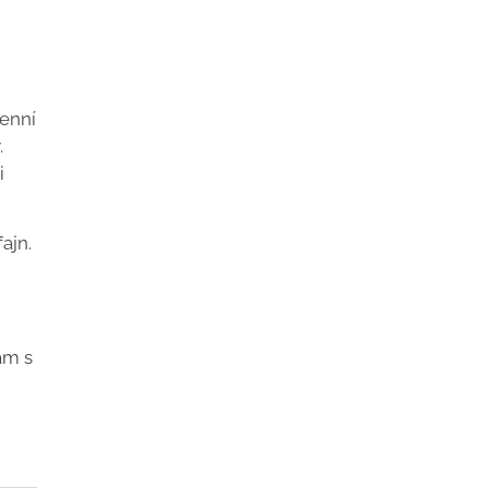
denní
.
i
ajn.
ám s