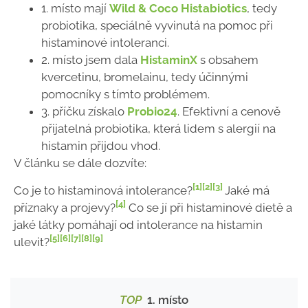
1. místo mají
Wild & Coco Histabiotics
, tedy
probiotika, speciálně vyvinutá na pomoc při
histaminové intoleranci.
2. místo jsem dala
HistaminX
s obsahem
kvercetinu, bromelainu, tedy účinnými
pomocníky s tímto problémem.
3. příčku získalo
Probio24
. Efektivní a cenově
přijatelná probiotika, která lidem s alergií na
histamin přijdou vhod.
V článku se dále dozvíte:
[1]
[2]
[3]
Co je to histaminová intolerance?
Jaké má
[4]
příznaky a projevy?
Co se jí při histaminové dietě a
jaké látky pomáhají od intolerance na histamin
[5]
[6]
[7]
[8]
[9]
ulevit?
TOP
1. místo