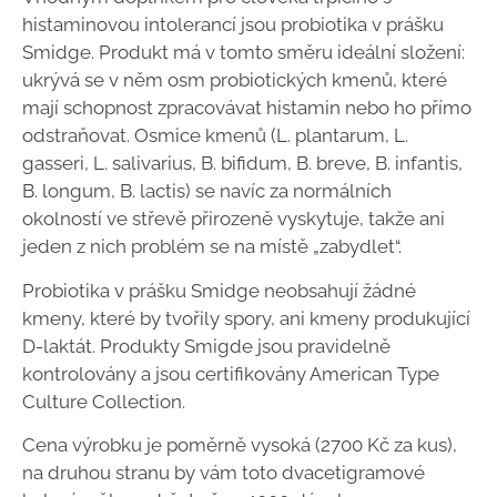
histaminovou intolerancí jsou probiotika v prášku
Smidge. Produkt má v tomto směru ideální složení:
ukrývá se v něm osm probiotických kmenů, které
mají schopnost zpracovávat histamin nebo ho přímo
odstraňovat. Osmice kmenů (L. plantarum, L.
gasseri, L. salivarius, B. bifidum, B. breve, B. infantis,
B. longum, B. lactis) se navíc za normálních
okolností ve střevě přirozeně vyskytuje, takže ani
jeden z nich problém se na místě „zabydlet“.
Probiotika v prášku Smidge neobsahují žádné
kmeny, které by tvořily spory, ani kmeny produkující
D-laktát. Produkty Smigde jsou pravidelně
kontrolovány a jsou certifikovány American Type
Culture Collection.
Cena výrobku je poměrně vysoká (2700 Kč za kus),
na druhou stranu by vám toto dvacetigramové