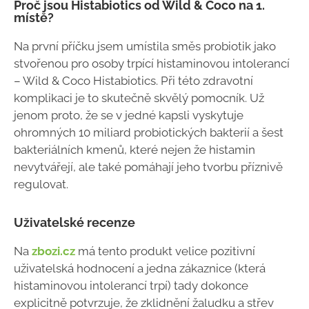
Proč jsou Histabiotics od Wild & Coco na 1.
místě?
Na první příčku jsem umístila směs probiotik jako
stvořenou pro osoby trpící histaminovou intolerancí
– Wild & Coco Histabiotics. Při této zdravotní
komplikaci je to skutečně skvělý pomocník. Už
jenom proto, že se v jedné kapsli vyskytuje
ohromných 10 miliard probiotických bakterií a šest
bakteriálních kmenů, které nejen že histamin
nevytvářejí, ale také pomáhají jeho tvorbu příznivě
regulovat.
Uživatelské recenze
Na
zbozi.cz
má tento produkt velice pozitivní
uživatelská hodnocení a jedna zákaznice (která
histaminovou intolerancí trpí) tady dokonce
explicitně potvrzuje, že zklidnění žaludku a střev