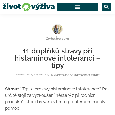
Zorka Švarcová
11 doplňků stravy při
histaminové intoleranci –
tipy
Aktualizováno: 13 listopadu, 2025
Důvěryhodné
Jak vybíráme produkty?
Shrnutí:
Trpíte projevy histaminové intolerance? Pak
určitě stojí za vyzkoušení některý z přírodních
produktů, které by vám s tímto problémem mohly
pomoci: