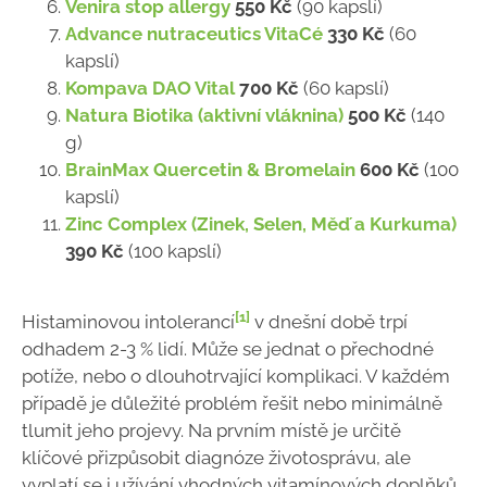
Venira stop allergy
550 Kč
(90 kapslí)
Advance nutraceutics VitaCé
330 Kč
(60
kapslí)
Kompava DAO Vital
700 Kč
(60 kapslí)
Natura Biotika (aktivní vláknina)
500 Kč
(140
g)
BrainMax Quercetin & Bromelain
600 Kč
(100
kapslí)
Zinc Complex (Zinek, Selen, Měď a Kurkuma)
390 Kč
(100 kapslí)
[1]
Histaminovou intolerancí
v dnešní době trpí
odhadem 2-3 % lidí. Může se jednat o přechodné
potíže, nebo o dlouhotrvající komplikaci. V každém
případě je důležité problém řešit nebo minimálně
tlumit jeho projevy. Na prvním místě je určitě
klíčové přizpůsobit diagnóze životosprávu, ale
vyplatí se i užívání vhodných vitamínových doplňků.