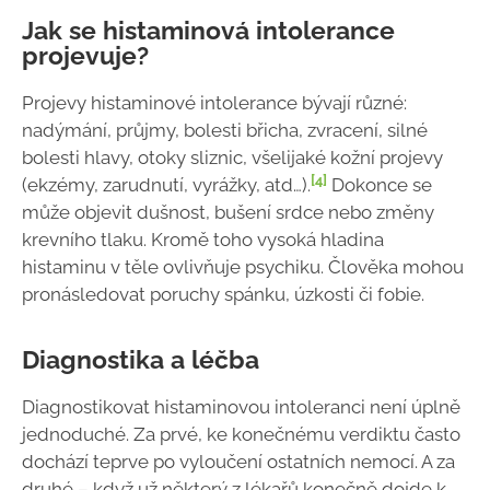
Jak se histaminová intolerance
projevuje?
Projevy histaminové intolerance bývají různé:
nadýmání, průjmy, bolesti břicha, zvracení, silné
bolesti hlavy, otoky sliznic, všelijaké kožní projevy
[4]
(ekzémy, zarudnutí, vyrážky, atd…).
Dokonce se
může objevit dušnost, bušení srdce nebo změny
krevního tlaku. Kromě toho vysoká hladina
histaminu v těle ovlivňuje psychiku. Člověka mohou
pronásledovat poruchy spánku, úzkosti či fobie.
Diagnostika a léčba
Diagnostikovat histaminovou intoleranci není úplně
jednoduché. Za prvé, ke konečnému verdiktu často
dochází teprve po vyloučení ostatních nemocí. A za
druhé – když už některý z lékařů konečně dojde k