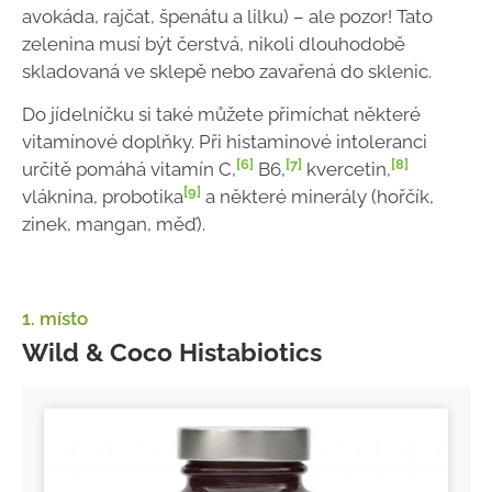
avokáda, rajčat, špenátu a lilku) – ale pozor! Tato
zelenina musí být čerstvá, nikoli dlouhodobě
skladovaná ve sklepě nebo zavařená do sklenic.
Do jídelníčku si také můžete přimíchat některé
vitamínové doplňky. Při histaminové intoleranci
[6]
[7]
[8]
určitě pomáhá vitamín C,
B6,
kvercetin,
[9]
vláknina, probotika
a některé minerály (hořčík,
zinek, mangan, měď).
1. místo
Wild & Coco Histabiotics