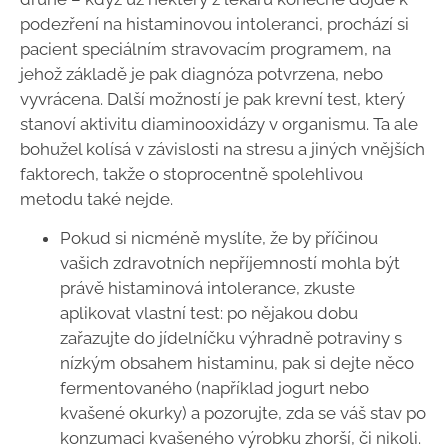
podezření na histaminovou intoleranci, prochází si
pacient speciálním stravovacím programem, na
jehož základě je pak diagnóza potvrzena, nebo
vyvrácena. Další možností je pak krevní test, který
stanoví aktivitu diaminooxidázy v organismu. Ta ale
bohužel kolísá v závislosti na stresu a jiných vnějších
faktorech, takže o stoprocentně spolehlivou
metodu také nejde.
Pokud si nicméně myslíte, že by příčinou
vašich zdravotních nepříjemností mohla být
právě histaminová intolerance, zkuste
aplikovat vlastní test: po nějakou dobu
zařazujte do jídelníčku výhradně potraviny s
nízkým obsahem histaminu, pak si dejte něco
fermentovaného (například jogurt nebo
kvašené okurky) a pozorujte, zda se váš stav po
konzumaci kvašeného výrobku zhorší, či nikoli.