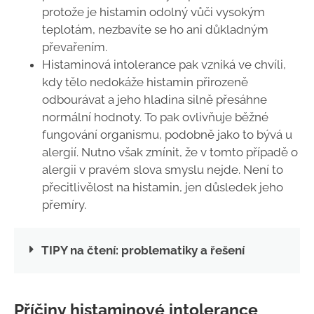
protože je histamin odolný vůči vysokým
teplotám, nezbavíte se ho ani důkladným
převařením.
Histaminová intolerance pak vzniká ve chvíli,
kdy tělo nedokáže histamin přirozeně
odbourávat a jeho hladina silně přesáhne
normální hodnoty. To pak ovlivňuje běžné
fungování organismu, podobně jako to bývá u
alergií. Nutno však zmínit, že v tomto případě o
alergii v pravém slova smyslu nejde. Není to
přecitlivělost na histamin, jen důsledek jeho
přemíry.
TIPY na čtení: problematiky a řešení
Příčiny histaminové intolerance