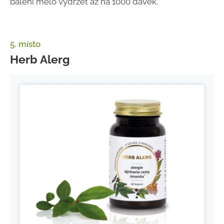
balení mělo vydržet až na 1000 dávek.
5. místo
Herb Alerg