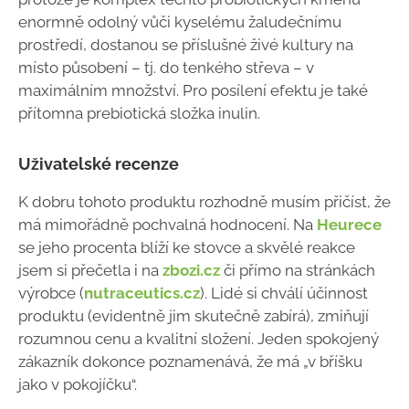
enormně odolný vůči kyselému žaludečnímu
prostředí, dostanou se příslušné živé kultury na
místo působení – tj. do tenkého střeva – v
maximálním množství. Pro posílení efektu je také
přítomna prebiotická složka inulin.
Uživatelské recenze
K dobru tohoto produktu rozhodně musím přičíst, že
má mimořádně pochvalná hodnocení. Na
Heurece
se jeho procenta blíží ke stovce a skvělé reakce
jsem si přečetla i na
zbozi.cz
či přímo na stránkách
výrobce (
nutraceutics.cz
). Lidé si chválí účinnost
produktu (evidentně jim skutečně zabírá), zmiňují
rozumnou cenu a kvalitní složení. Jeden spokojený
zákazník dokonce poznamenává, že má „v bříšku
jako v pokojíčku“.