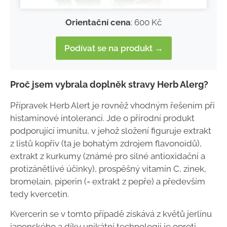
Orientační cena
: 600 Kč
Podívat se na produkt →
Proč jsem vybrala doplněk stravy Herb Alerg?
Přípravek Herb Alert je rovněž vhodným řešením při
histaminové intoleranci. Jde o přírodní produkt
podporující imunitu, v jehož složení figuruje extrakt
z listů kopřiv (ta je bohatým zdrojem flavonoidů),
extrakt z kurkumy (známé pro silné antioxidační a
protizánětlivé účinky), prospěšný vitamín C, zinek,
bromelain, piperin (= extrakt z pepře) a především
tedy kvercetin.
Kvercerin se v tomto případě získává z květů jerlínu
japonského a díky unikátní technologii je oproti