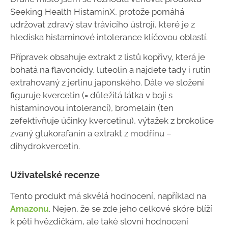
Seeking Health HistaminX, protože pomáhá
udržovat zdravý stav trávicího ústrojí, které je z
hlediska histaminové intolerance klíčovou oblastí.
Přípravek obsahuje extrakt z listů kopřivy, která je
bohatá na flavonoidy, luteolin a najdete tady i rutin
extrahovaný z jerlínu japonského. Dále ve složení
figuruje kvercetin (= důležitá látka v boji s
histaminovou intolerancí), bromelain (ten
zefektivňuje účinky kvercetinu), výtažek z brokolice
zvaný glukorafanin a extrakt z modřínu –
dihydrokvercetin.
Uživatelské recenze
Tento produkt má skvělá hodnocení, například na
Amazonu
. Nejen, že se zde jeho celkové skóre blíží
k pěti hvězdičkám, ale také slovní hodnocení