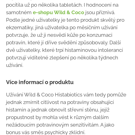
pocítila už po několika tabletách. I hodnocení na
samotném
e-shopu Wild & Coco
jsou příznivá.
Podle jedné uživatelky je tento produkt skvělý pro
ekzematiky, jiná uživatelka po měsíčním užívání
potvrzuje, že už ji nesvědí kůže po konzumaci
potravin, které jí dříve svědění způsobovaly. Další
dvě uživatelky, které trpí histaminovou intolerancí
potvrzují viditelné zlepšení po několika týdnech
užívání.
Více informací o produktu
Užívání Wild & Coco Histabiotics vám tedy pomůže
jednak zmírnit citlivost na potraviny obsahující
histamin a jednak obnovit střevní stěnu, jejíž
propustnost by mohla vést k různým dalším
nežádoucím potravinovým senzitivitám. A jako
bonus vás směs psychicky zklidní.