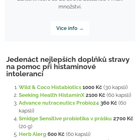
množství.
Více info →
Jedenáct nejlepších doplňků stravy
na pomoc při histaminové
intoleranci
Wild & Coco Histabiotics
1000 Kč
(30 kapslí)
Seeking Health HistaminX
2100 Kč
(60 kapslí)
Advance nutraceutics Probio24
360 Kč
(60
kapslí)
Smidge Sensitive probiotika v prášku
2700 Kč
(20 g)
Herb Alerg
600 Kč
(60 kapslí)