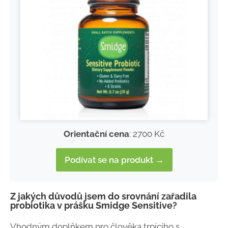
Orientační cena
: 2700 Kč
Podívat se na produkt →
Z jakých důvodů jsem do srovnání zařadila
probiotika v prášku Smidge Sensitive?
Vhodným doplňkem pro člověka trpícího s