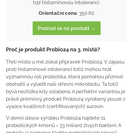
trpí histaminovou intolerancí.
Orientační cena
: 350 Kč
Podívat se na produkt →
Proč je produkt Probio24 na 3. místě?
Třetí místo u mě získal přípravek Probio24. V zápasu
proti histaminové intoleranci totiž mohou hrát
významnou roli probiotika, která pomohou příznivě
obohatit a vyladit naši střevní mikrobiotu. Ta totiž
bývá nezřídka kdy oslabena. A perfektní variantou je
právě prémiový produkt Probio24 vyrobený pouze z
vysoce kvalitních (certifikovaných) surovin.
V denní dávce výrobku Probio24 najdete 11
probiotických kmenů = 33 miliard živých bakterií. A
protože je komplex těchto probiotických kmenů