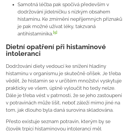
Samotná léčba pak spočívá především v
dodržování jídelníčku s nízkým obsahem
histaminu. Ke zmírnění nepříjemných příznaků
je pak možné užívat léky, takzvaná
[5]
antihistaminika.
Dietní opatření při histaminové
intoleranci
Dodržování diety vedoucí ke snížení hladiny
histaminu v organismu je skutečně oříšek. Je třeba
vědět, že histamin se v určitém množství vyskytuje
prakticky ve všem, úplně vyloučit ho tedy nelze.
Dále je třeba vést v patrnosti, že se jeho zastoupení
v potravinách může lišit, neboť záleží mimo jiné na
tom, jak dlouho byla daná surovina skladována.
Přesto existuje seznam potravin, kterým by se
člověk trpící histaminovou intolerancí měl