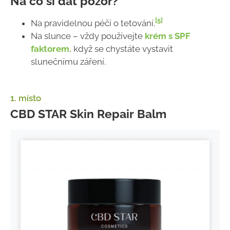
Na co si dát pozor?
[5]
Na pravidelnou péči o tetování.
Na slunce – vždy používejte
krém s SPF
faktorem
, když se chystáte vystavit
slunečnímu záření.
1. místo
CBD STAR Skin Repair Balm