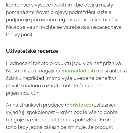
kombinaci s vysoce kvalitními bio oleji a másly
pomáhá zmírňovat projevy podráždění kůže a
podporuje přirozenou regeneraci kožních buněk.
Navíc se velmi rychle se vstřebává a nezanechává
lepivý pocit.
Uživatelské recenze
Hodnocení tohoto produktu jsou více než příznivá.
Na stránkách magazínu
mamadodeste.cz
si autorka
článku například (mimo výše uvedené benefity)
chválí snadnou roztíratelnost krému a jeho
příjemnou vůni.
A i na stránkách prodejce (
cbdstar.cz
) zákazníci
vyjadřují spokojenost – krém podle všeho dobře
funguje na vícero problémů s pokožkou. Kromě
toho tady jedna zákaznice zmiňuje, že produkt