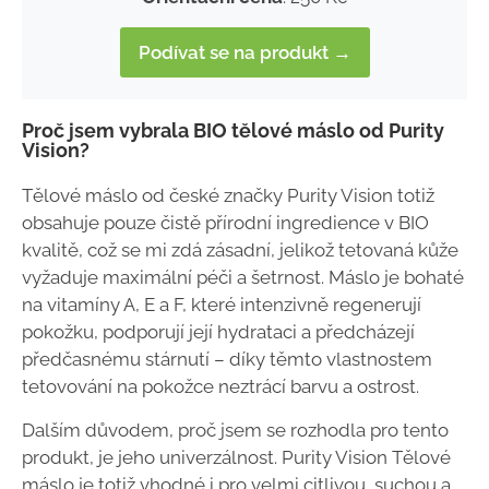
Podívat se na produkt →
Proč jsem vybrala BIO tělové máslo od Purity
Vision?
Tělové máslo od české značky Purity Vision totiž
obsahuje pouze čistě přírodní ingredience v BIO
kvalitě, což se mi zdá zásadní, jelikož tetovaná kůže
vyžaduje maximální péči a šetrnost. Máslo je bohaté
na vitamíny A, E a F, které intenzivně regenerují
pokožku, podporují její hydrataci a předcházejí
předčasnému stárnutí – díky těmto vlastnostem
tetovování na pokožce neztrácí barvu a ostrost.
Dalším důvodem, proč jsem se rozhodla pro tento
produkt, je jeho univerzálnost. Purity Vision Tělové
máslo je totiž vhodné i pro velmi citlivou, suchou a