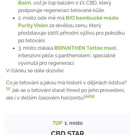
Balm
, což je top balzám s 1% CBD, který
podporuje regeneraci tetované kůže.
2. místo ode mě má
BIO bambucké máslo
Purity Vision
za skvělou cenu, který
představuje 100% přírodní výživu pro pokožku
po tetování.
3. místo získala
BEPANTHEN Tattoo mast
,
intenzivní péče s panthenolem, speciálně
vyvinutá pro regeneraci.
V článku se dále dozvíte:
Co je tetování a jakou má historii v dějinách lidstva?
[1]
Jak se o tetování starat ihned po jeho provedení,
[4]
[5]
ale i v delším časovém horizontu?
TOP
1. místo
CBD STAR