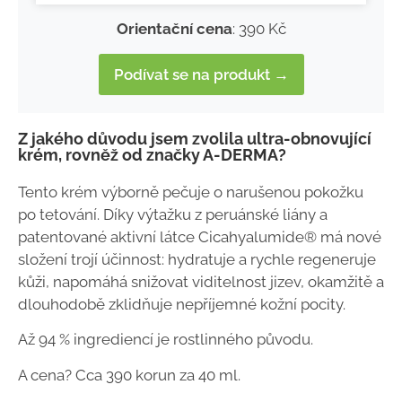
Orientační cena
: 390 Kč
Podívat se na produkt →
Z jakého důvodu jsem zvolila ultra-obnovující
krém, rovněž od značky A-DERMA?
Tento krém výborně pečuje o narušenou pokožku
po tetování. Díky výtažku z peruánské liány a
patentované aktivní látce Cicahyalumide® má nové
složení trojí účinnost: hydratuje a rychle regeneruje
kůži, napomáhá snižovat viditelnost jizev, okamžitě a
dlouhodobě zklidňuje nepříjemné kožní pocity.
Až 94 % ingrediencí je rostlinného původu.
A cena? Cca 390 korun za 40 ml.