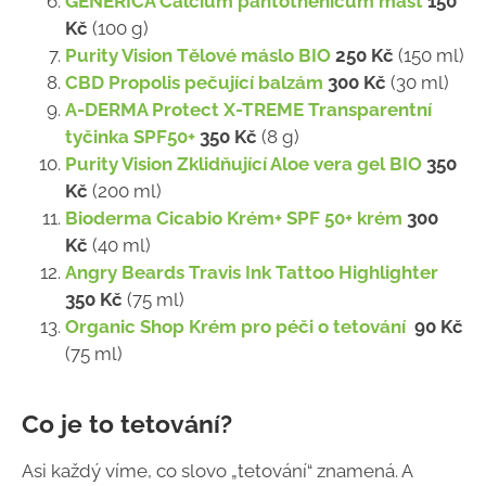
GENERICA Calcium pantothenicum mast
150
Kč
(100 g)
Purity Vision Tělové máslo BIO
250 Kč
(150 ml)
CBD Propolis pečující balzám
300 Kč
(30 ml)
A-DERMA Protect X-TREME Transparentní
tyčinka SPF50+
350 Kč
(8 g)
Purity Vision Zklidňující Aloe vera gel BIO
350
Kč
(200 ml)
Bioderma Cicabio Krém+ SPF 50+ krém
300
Kč
(40 ml)
Angry Beards Travis Ink Tattoo Highlighter
350 Kč
(75 ml)
Organic Shop Krém pro péči o tetování
90 Kč
(75 ml)
Co je to tetování?
Asi každý víme, co slovo „tetování“ znamená. A