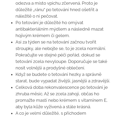
odezva a místo vpichu zčervená. Proto je
důležité „ránu“ po tetování hned ošetřit a
náležitě o ní pečovat.
Po tetování je důležité ho omývat
antibakteriálním mýdlem a následně mazat
hojivým krémem či gelem.
Asi za týden se na tetování začnou tvořit
stroupky, ale nebojte se, to je zcela normální.
Pokračujte ve stejné péči pořád, dokud se
tetování zcela nevyloupe. Doporučuje se také
nosit volnější a prodyšné oblečení.
Když se budete o tetování hezky a správně
starat, bude vypadat živější, jasnější a zdravější.
Celková doba rekonvalescence po tetování je
zhruba měsíc. Až se zcela zahojí, občas ho
promažte mastí nebo krémem s vitamínem E,
aby byla kůže vyživená a stále krásná.
A co je velmi důležité, s příchodem