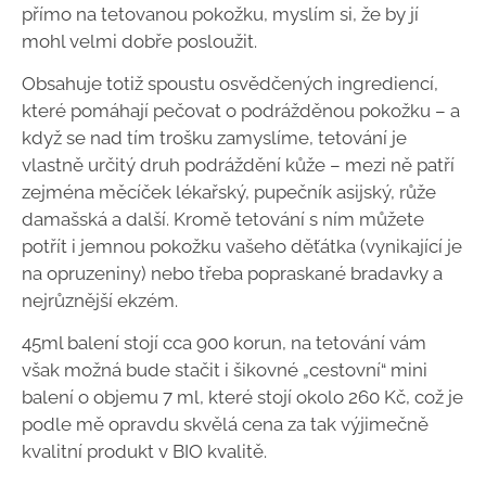
přímo na tetovanou pokožku, myslím si, že by jí
mohl velmi dobře posloužit.
Obsahuje totiž spoustu osvědčených ingrediencí,
které pomáhají pečovat o podrážděnou pokožku – a
když se nad tím trošku zamyslíme, tetování je
vlastně určitý druh podráždění kůže – mezi ně patří
zejména měcíček lékařský, pupečník asijský, růže
damašská a další. Kromě tetování s ním můžete
potřít i jemnou pokožku vašeho děťátka (vynikající je
na opruzeniny) nebo třeba popraskané bradavky a
nejrůznější ekzém.
45ml balení stojí cca 900 korun, na tetování vám
však možná bude stačit i šikovné „cestovní“ mini
balení o objemu 7 ml, které stojí okolo 260 Kč, což je
podle mě opravdu skvělá cena za tak výjimečně
kvalitní produkt v BIO kvalitě.