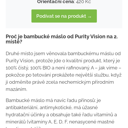
Orientační cena
: 420 Kč
Podívat se na produkt →
Proč je bambucké máslo od Purity Vision na 2.
místě?
Druhé místo jsem věnovala bambuckému máslu od
Purity Vision, protože jde o kvalitní produkt, který je
100% čistý, 100% BIO a není rafinovaný. A – jak víme –
pokožce po tetování prokážete největší službu, když
ji odměníte právě zcela nechemickým přírodním
mazáním.
Bambucké máslo má navíc řadu přínosů: je
antibakteriální, antimykotické, má úžasné
hydratační účinky a obsahuje také řadu vitamínů a
minerálů (vitamíny A, E, D, F, nenasycené mastné