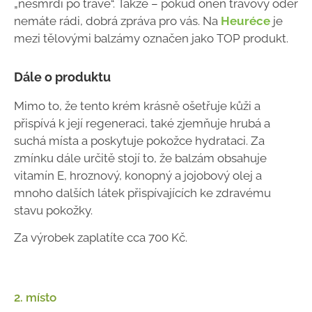
„nesmrdí po trávě“. Takže – pokud onen trávový odér
nemáte rádi, dobrá zpráva pro vás. Na
Heuréce
je
mezi tělovými balzámy označen jako TOP produkt.
Dále o produktu
Mimo to, že tento krém krásně ošetřuje kůži a
přispívá k její regeneraci, také zjemňuje hrubá a
suchá místa a poskytuje pokožce hydrataci. Za
zmínku dále určitě stojí to, že balzám obsahuje
vitamín E, hroznový, konopný a jojobový olej a
mnoho dalších látek přispívajících ke zdravému
stavu pokožky.
Za výrobek zaplatíte cca 700 Kč.
2. místo