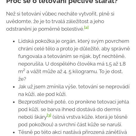
Proč se o tetování pečlivě starat?
Než si tetování vůbec necháte vytvořit, plně si
uvědomte, že je to trvalá záležitost a jeho
[2]
odstranění je poměrně bolestivé.
Lidská pokožka je orgán, který svým povrchem
chrání celé tělo a proto je důležité, aby správně
fungovala a tetováním se nijak, byť nechtěně,
neporušila. U dospělého člověka má 1,5 až 1,8
m² a vážit může až 4, 5 kilogramu. To je dost,
že?
Jak už jsem zmínila výše, tetování se neprovádí
na kůži, ale pod kůži.
Bezprostředně poté, co pronikne tetovací jehla
pod kůži, se barva ihned dostává do dermis
[3]
neboli škáry
(silná vrstva kůže, která je těsně
pod pokožkou) a svrchní část kůže se naruší.
Těsně po této akci nastává přirozená zánětlivá