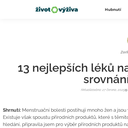
Hubnutí
Zor
13 nejlepších léků n
srovnán
Aktualizováno: 27 června, 2025
Shrnutí:
Menstruační bolesti postihují mnoho žen a jsou 
Existuje však spoustu přírodních produktů, které s těm
hledání, připravila jsem pro výběr přírodních produktů 