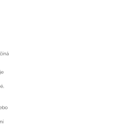
číná
je
é,
m
nebo
ní