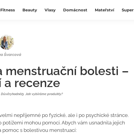
Fitness
Beauty
Vlasy
Domácnost
Mateřství
Super
ka Švarcová
a menstruační bolesti –
í a recenze
Důvěryhodné
Jak vybíráme produkty?
velmi nepříjemné po fyzické, ale i po psychické stránce.
ito potížemi mohou pomoci. Abych vám usnadnila jejich
na pomoc s bolestivou menstruací: