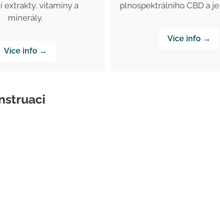
í extrakty, vitamíny a
plnospektrálního CBD a je
minerály.
Více info →
Více info →
nstruaci