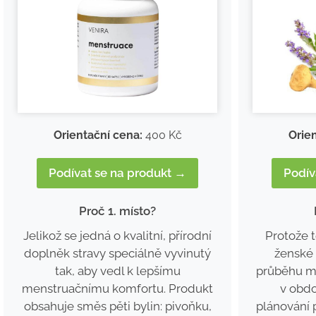
Orientační cena:
400 Kč
Orie
Podívat se na produkt →
Podív
Proč 1. místo?
Jelikož se jedná o kvalitní, přírodní
Protože 
doplněk stravy speciálně vyvinutý
ženské 
tak, aby vedl k lepšímu
průběhu me
menstruačnímu komfortu. Produkt
v obdo
obsahuje směs pěti bylin: pivoňku,
plánování 