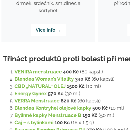
drmek, srdečník, smldinec a
přírodn
kortyhel.
Více info →
Třináct produktů proti bolesti při me
VENIRA menstruace
400 Kč
(80 kapslí)
Blendea Woman’s Vitality
340 Kč
(60 kapslí)
CBD „NATURAL“ OLEJ
1500 Kč
(10 ml)
Energy Gynex
570 Kč
(30 ml)
VERRA Menstruace
820 Kč
(60 kapslí)
Blendea Kontryhel olejové kapky
500 Kč
(10 ml)
Bylinné kapky Menstruace B
150 Kč
(50 ml)
Čaj – s bylinkami
100 Kč
(18 x 1,5 g)
Swanson Evening Primrose Oil
270 Kč
(100 kapslí)