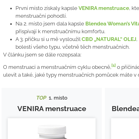
První místo získaly kapsle
VENIRA menstruace
, kt
menstruační pohodlí.
Na 2. místo jsem dala kapsle
Blendea Woman’s Vita
přispívají k menstruačnímu komfortu.
A 3. příčku si u mě vysloužil
CBD „NATURAL“ OLEJ
,
bolestí všeho typu, včetně těch menstruačních.
V článku jsem se dále rozepsala:
[1]
O menstruaci a menstruačním cyklu obecně,
o příčiná
ulevit a také, jaké typy menstruačních pomůcek máte v 
TOP
1. místo
VENIRA menstruace
Blendea