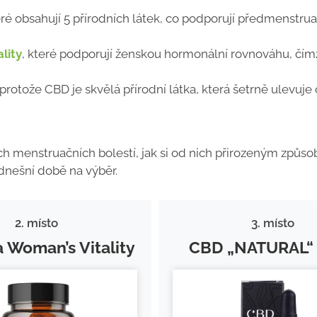
eré obsahují 5 přírodních látek, co podporují předmenstrua
lity
, které podporují ženskou hormonální rovnováhu, čím
 protože CBD je skvělá přírodní látka, která šetrně ulevuje
ch menstruačních bolestí, jak si od nich přirozeným způs
dnešní době na výběr.
2. místo
3. místo
 Woman’s Vitality
CBD „NATURAL“