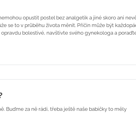
emohou opustit postel bez analgetik a jiné skoro ani nevě
může se to v průběhu života měnit. Příčin může být každop
e opravdu bolestivé, navštivte svého gynekologa a poraďt
?
 Buďme za ně rádi, třeba ještě naše babičky to měly