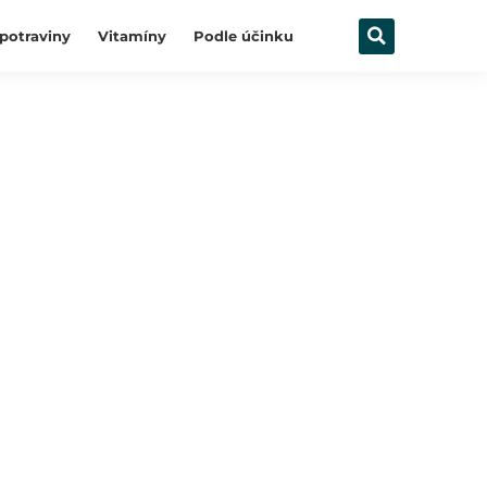
potraviny
Vitamíny
Podle účinku