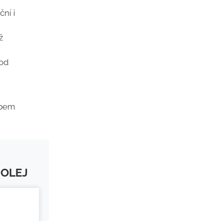
ční i
ž
 od
obem
 OLEJ