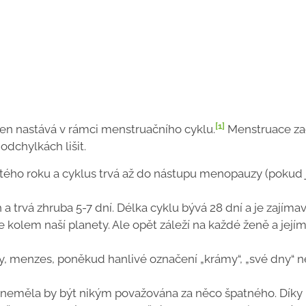
[1]
 žen nastává v rámci menstruačního cyklu.
Menstruace za
dchylkách lišit.
ctého roku a cyklus trvá až do nástupu menopauzy (pokud 
a trvá zhruba 5-7 dní. Délka cyklu bývá 28 dní a je zajímav
kolem naší planety. Ale opět záleží na každé ženě a její
, menzes, poněkud hanlivé označení „krámy“, „své dny“ 
a neměla by být nikým považována za něco špatného. Díky 