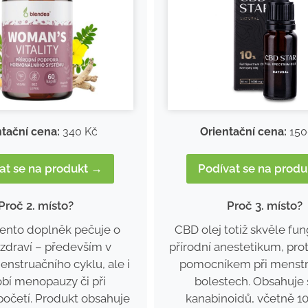
ntační cena:
340 Kč
Orientační cena:
150
at se na produkt →
Podívat se na prod
Proč 2. místo?
Proč 3. místo?
tento doplněk pečuje o
CBD olej totiž skvěle fun
zdraví – především v
přírodní anestetikum, prot
nstruačního cyklu, ale i
pomocníkem při menstr
bí menopauzy či při
bolestech. Obsahuje
početí. Produkt obsahuje
kanabinoidů, včetně 