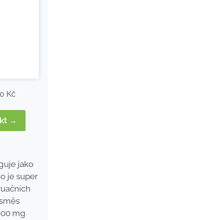
0 Kč
ukt →
guje jako
o je super
uačních
 směs
1000 mg