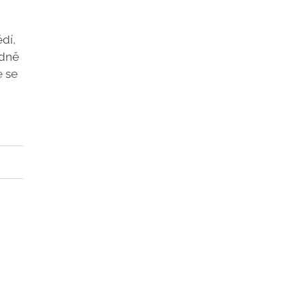
dí,
ádně
e se