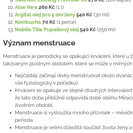
Aloe Vera
260 Kč
(1 l)
Argital olej pro 5 dní ženy
540 Kč
(30 ml)
Kombucha
70 Kč
(1 porce)
Nobilis Tilia Pupalkový olej
540 Kč
(250 ml)
Význam menstruace
Menstruace je periodicky se opakující krvácení, které u
takzvaným plodným obdobím, které se může v mírných o
Nejčastěji začínají dívky menstruovat okolo dvaná
vše fyziologicky v pořádku).
Krvácení se opakuje ve stejně dlouhých intervalech 
že tato doba přibližně odpovídá době oběhu Měsíce 
životním období.
Menstruace si vysloužila mnoho přízvisek
–
měsíčky
perioda.
Menstruace je velmi důležitá součást života ženy 