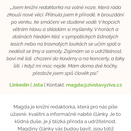
„Jsem knižní redaktorka na volné noze, která ráda
zkouší nové věci. Přilnula jsem k přírodě, k brouzdání
po venku, ke smáčení ve studené vodě. V kopcích
větrám hlavu a skládám si myšlenky. V horách a
dolinách hledám klid, v sympatických listnatých
lesích nebo na travnatých loukách se učím spát a
neděsit se tmy a samoty. Zajímám se o udržitelnost,
baví mě lidi, chození do kavárny a na koncerty, a taky
šití, i když mi moc nejde. Mám doma dvě kočky,
přestože jsem spíš člověk psí.”
Linkedin
|
Jota
| Kontakt:
magda@zivotavyziva.cz
Magda je knižní redaktorka, která pro nás píše
úžasné, kvalitní a informačně nabité články. Je to
klidná duše, je jí blízká příroda a udržitelnost.
Magdiny články vás budou bavit, jsou totiž