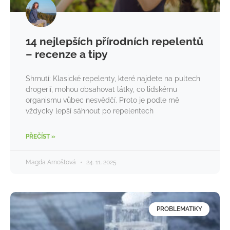
14 nejlepších přírodních repelentů
– recenze a tipy
Shrnutí: Klasické repelenty, které najdete na pultech
drogerií, mohou obsahovat látky, co lidskému
organismu vůbec nesvědčí. Proto je podle mě
vždycky lepší sáhnout po repelentech
PŘEČÍST »
Magda Arnoštová
24. 11. 2025
PROBLEMATIKY