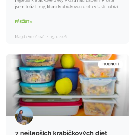
nejlepší krabičkové diety v Ústí nad Labem. Prošla
jsem totiž firmy, které krabičkovou dietu v Ústí nabízí
PŘEČÍST »
Magda Arnoštová
15. 1. 2026
HUBNUTÍ
7 nejlepších krabičkových diet