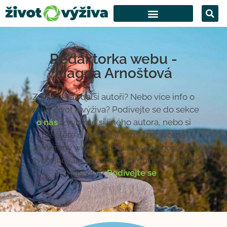
Redaktorka webu -
Magda Arnoštová
Zajímají vás další autoři? Nebo více info o
webu Život a výživa? Podívejte se do sekce
o nás
a vyberte si jiného autora, nebo si
přečtěte o naší misi. Jsme zdravotně
zaměřený web, proto si dáváme pozor na
zveřejňování správných informací. Zajímá
vás více?
Podívejte se
.