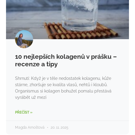
10 nejlepších kolagenů v prášku –
recenze a tipy
Shrnutí: Když je v těle nedostatek kolagenu, kůže
stárne, zhoršuje se kvalita vlasů, nehtů i kloubů.
Organismus si kolagen bohužel pomalu přestává
vyrábět už mezi
PŘEČÍST »
Magda Arnoštová
20. 11. 2025