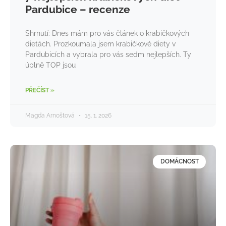
Pardubice – recenze
Shrnutí: Dnes mám pro vás článek o krabičkových
dietách. Prozkoumala jsem krabičkové diety v
Pardubicích a vybrala pro vás sedm nejlepších. Ty
úplně TOP jsou
PŘEČÍST »
Magda Arnoštová
15. 1. 2026
DOMÁCNOST