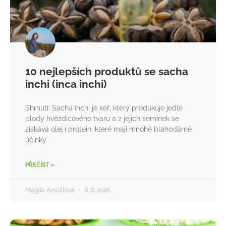
10 nejlepších produktů se sacha
inchi (inca inchi)
Shrnutí: Sacha Inchi je keř, který produkuje jedlé
plody hvězdicového tvaru a z jejich semínek se
získává olej i protein, které mají mnohé blahodárné
účinky
PŘEČÍST »
Magda Arnoštová
6. 8. 2026