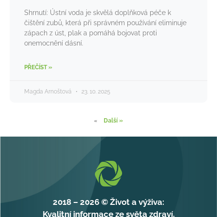
Shrnutí: Ústní voda je skvělá doplňková péče k
čištění zubů, která při správném používání eliminuje
zápach z úst, plak a pomáhá bojovat proti
onemocnění dásní.
PŘEČÍST »
Magda Arnoštová
23. 10. 2025
«
Další »
2018 – 2026 © Život a výživa:
Kvalitní informace ze světa zdraví.