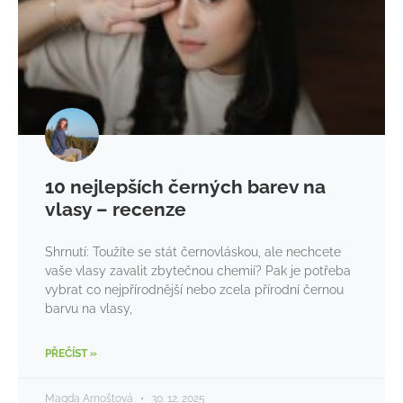
10 nejlepších černých barev na
vlasy – recenze
Shrnutí: Toužíte se stát černovláskou, ale nechcete
vaše vlasy zavalit zbytečnou chemií? Pak je potřeba
vybrat co nejpřírodnější nebo zcela přírodní černou
barvu na vlasy,
PŘEČÍST »
Magda Arnoštová
30. 12. 2025