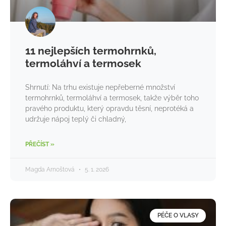
11 nejlepších termohrnků,
termoláhví a termosek
Shrnutí: Na trhu existuje nepřeberné množství
termohrnků, termoláhví a termosek, takže výběr toho
pravého produktu, který opravdu těsní, neprotéká a
udržuje nápoj teplý či chladný,
PŘEČÍST »
Magda Arnoštová
5. 1. 2026
PÉČE O VLASY