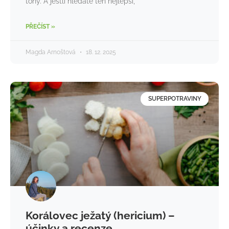
tóny. A jestli hledáte ten nejlepší,
PŘEČÍST »
Magda Arnoštová
18. 12. 2025
SUPERPOTRAVINY
Korálovec ježatý (hericium) –
účinky a recenze