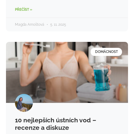
PŘEČÍST »
Magda Arnoštová
5. 11. 2025
DOMÁCNOST
10 nejlepších ústních vod –
recenze a diskuze