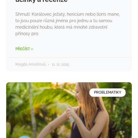
Shrnutí: Korálovec ježatý, hericium nebo lion’s mane,
to jsou pouze různá jména pro jednu a tu samou
medicinální houbu, která má mnohé zdravotní
přínosy pro
PŘEČÍST »
Magda Arnoštová
11. 12. 2025
PROBLEMATIKY