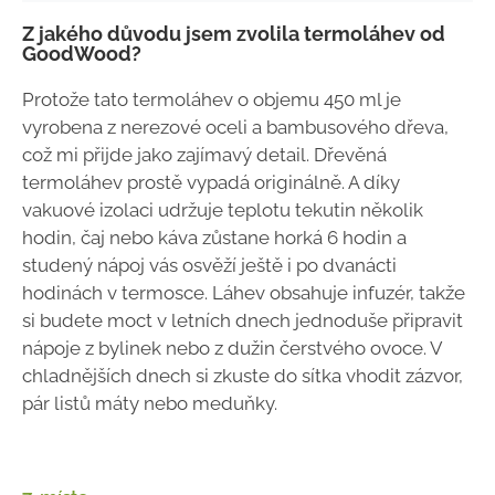
Z jakého důvodu jsem zvolila termoláhev od
GoodWood?
Protože tato termoláhev o objemu 450 ml je
vyrobena z nerezové oceli a bambusového dřeva,
což mi přijde jako zajímavý detail. Dřevěná
termoláhev prostě vypadá originálně. A díky
vakuové izolaci udržuje teplotu tekutin několik
hodin, čaj nebo káva zůstane horká 6 hodin a
studený nápoj vás osvěží ještě i po dvanácti
hodinách v termosce. Láhev obsahuje infuzér, takže
si budete moct v letních dnech jednoduše připravit
nápoje z bylinek nebo z dužin čerstvého ovoce. V
chladnějších dnech si zkuste do sítka vhodit zázvor,
pár listů máty nebo meduňky.