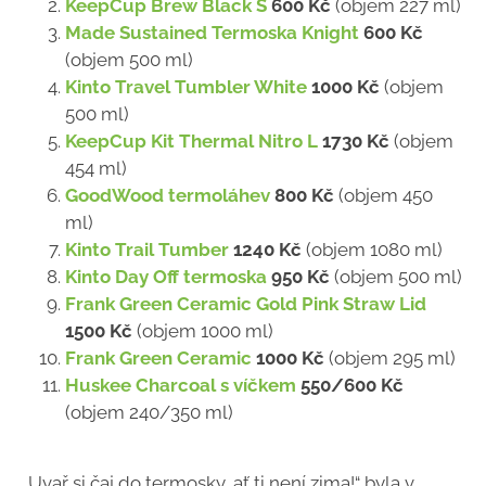
KeepCup Brew Black S
600 Kč
(objem 227 ml)
Made Sustained Termoska Knight
600 Kč
(objem 500 ml)
Kinto Travel Tumbler White
1000 Kč
(objem
500 ml)
KeepCup Kit Thermal Nitro L
1730 Kč
(objem
454 ml)
GoodWood termoláhev
800 Kč
(objem 450
ml)
Kinto Trail Tumber
1240 Kč
(objem 1080 ml)
Kinto Day Off termoska
950 Kč
(objem 500 ml)
Frank Green Ceramic Gold Pink Straw Lid
1500 Kč
(objem 1000 ml)
Frank Green Ceramic
1000 Kč
(objem 295 ml)
Huskee Charcoal s víčkem
550/600 Kč
(objem 240/350 ml)
„Uvař si čaj do termosky, ať ti není zima!“ byla v