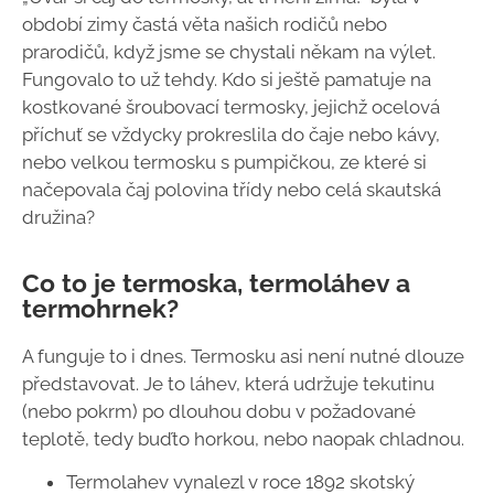
období zimy častá věta našich rodičů nebo
prarodičů, když jsme se chystali někam na výlet.
Fungovalo to už tehdy. Kdo si ještě pamatuje na
kostkované šroubovací termosky, jejichž ocelová
příchuť se vždycky prokreslila do čaje nebo kávy,
nebo velkou termosku s pumpičkou, ze které si
načepovala čaj polovina třídy nebo celá skautská
družina?
Co to je termoska, termoláhev a
termohrnek?
A funguje to i dnes. Termosku asi není nutné dlouze
představovat. Je to láhev, která udržuje tekutinu
(nebo pokrm) po dlouhou dobu v požadované
teplotě, tedy buďto horkou, nebo naopak chladnou.
Termolahev vynalezl v roce 1892 skotský