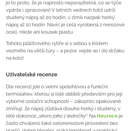
je to proto, že je naprosto neporazitelná, co se týče
výdrže i zpracování!
V letních vedrech totiž udrží
studený nápoj až 20 hodin, v zimě naopak horký
nápoj až 10 hodin. Navíc je celá vyrobená z nerezové
oceli, nikde ani kousek plastu.
Tohoto půllitrového rytíře si s sebou s klidem
vezměte na větší túry – a pozor, vejde se i do držáku
na kolo!
Uživatelské recenze
Dle recenzí jde o velmi spolehlivou a funkční
termoláhev, kterou si lidé oblíbili především pro její
výborné izolační schopnosti – zákazníci opakovaně
zmiňují, že nápoj zůstává dlouho horký i studený, v
létě dokonce
„skoro jako z ledničky“
. Na
Heurece
je
často chváleno také celonerezové provedení bez
plastů, dobré těsnění, nízká hmotnost a praktický