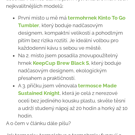
nejkvalitnějších modelů:
První místo u mě má
termohrnek Kinto To Go
Tumbler
, který boduje nadčasovým
designem, kompaktní velikostí a pohodlným
pitím bez rizika rozlití. Je ideální volbou pro
každodenní kávu s sebou ve městě.
Na 2. místo jsem posadila znovupoužitelný
hrnek
KeepCup Brew Black S
, který boduje
nadčasovým designem, ekologickým
přesahem a praktičností.
A 3. příčku jsem věnovala
termosce Made
Sustained Knight
, která je celá z nerezové
oceli bez jediného kousku plastu, skvěle těsní
a udrží studený nápoj až 20 hodin a horký až 10
hodin.
A o čem v článku dále píšu?