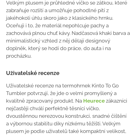
Velkým plusem je průhledné víčko se zátkou, které
zabraňuje rozlití a umožňuje pohodlné pití z
jakéhokoli úhlu skoro jako z klasického hrnku.
Oceňuji i to, že materiál nepohlcuje pachy a
zachovává plnou chuť kávy. Nadčasová khaki barva a
minimalistický vzhled z něj dělají designový
doplněk, který se hodí do práce, do auta i na
procházku.
Uživatelské recenze
Uživatelské recenze na termohrnek Kinto To Go
Tumbler potvrzují, že jde o velmi promyšlený a
kvalitně zpracovaný produkt. Na
Heurece
zákazníci
nejčastěji chválí perfektně těsnící víčko,
dvoustěnnou nerezovou konstrukci, snadné čištění
a výbornou stabilitu díky nízkému těžišti. Velkým
plusem je podle uživatelů také kompaktní velikost,