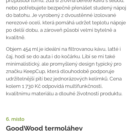
přizpůsobí tomu, zda si zrovna berete kávu s sebou,
nebo potřebujete bezpečně přenášet studený nápoj
do batohu. Je vyrobený z dvoustěnné izolované
nerezové oceli, která pomáhá udržet teplotu nápoje
po delší dobu, a zároveň působí velmi bytelně a
kvalitně.
Objem 454 ml je ideální na filtrovanou kávu, latté i
čaj, hodí se do auta i do kočárku. Líbí se mi také
minimalistický, ale promyšlený design typický pro
značku KeepCup, která dlouhodobě podporuje
udržitelnější pití bez jednorázových kelímků. Cena
kolem 1 730 Kč odpovídá multifunkčnosti,
kvalitnímu materiálu a dlouhé životnosti produktu.
6. místo
GoodWood termoláhev