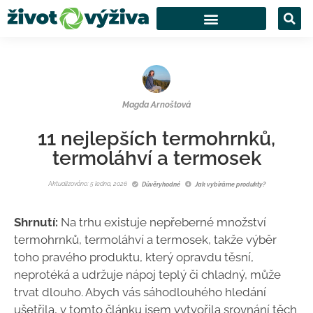
Magda Arnoštová
11 nejlepších termohrnků,
termoláhví a termosek
Aktualizováno: 5 ledna, 2026
Důvěryhodné
Jak vybíráme produkty?
Shrnutí:
Na trhu existuje
nepřeberné množství
termohrnků, termoláhví a termosek, takže výběr
toho pravého produktu, který opravdu těsní,
neprotéká a udržuje nápoj teplý či chladný, může
trvat dlouho. Abych vás sáhodlouhého hledání
ušetřila, v tomto článku jsem vytvořila srovnání těch