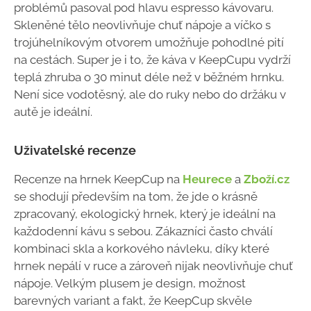
problémů pasoval pod hlavu espresso kávovaru.
Skleněné tělo neovlivňuje chuť nápoje a víčko s
trojúhelníkovým otvorem umožňuje pohodlné pití
na cestách. Super je i to, že káva v KeepCupu vydrží
teplá zhruba o 30 minut déle než v běžném hrnku.
Není sice vodotěsný, ale do ruky nebo do držáku v
autě je ideální.
Uživatelské recenze
Recenze na hrnek KeepCup na
Heurece
a
Zboží.cz
se shodují především na tom, že jde o krásně
zpracovaný, ekologický hrnek, který je ideální na
každodenní kávu s sebou. Zákazníci často chválí
kombinaci skla a korkového návleku, díky které
hrnek nepálí v ruce a zároveň nijak neovlivňuje chuť
nápoje. Velkým plusem je design, možnost
barevných variant a fakt, že KeepCup skvěle