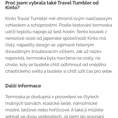
Proč jsem vybrala také Travel Tumbler od
Kinto?
Kinto Travel Tumbler mě ohromil svým nadčasovým
vzhledem a schopnostmi. Podle testování termoska
udrží teplotu nápoje až šest hodin. Tento kousek z
nerezové oceli od japonské společnosti Kinto má
čistý, nápaditý design se zajímavě řešeným
dvoudílným šroubovacím víčkem. Jak už název
napovídá, termoska byla navržena na cesty, na
chvíle, kdy se budete chtít odtrhnout od vnějšího
chaotického světa a budete si chtít užít čas pro sebe.
Další informace
Termoska je dostupná v provedení ve čtyřech
matných barvách, klasické šedé, námořnické
modré, béžové nebo hořčicové. A také ji můžete
sehnat ve dvou velikostech. Já jsem do srovnání