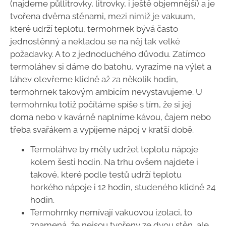
(najdeme půllitrovky, litrovky, i ještě objemnější) a je
tvořena dvěma stěnami, mezi nimiž je vakuum,
které udrží teplotu, termohrnek bývá často
jednostěnný a nekladou se na něj tak velké
požadavky. A to z jednoduchého důvodu. Zatímco
termoláhev si dáme do batohu, vyrazíme na výlet a
láhev otevřeme klidně až za několik hodin,
termohrnek takovým ambicím nevystavujeme. U
termohrnku totiž počítáme spíše s tím, že si jej
doma nebo v kavárně naplníme kávou, čajem nebo
třeba svařákem a vypijeme nápoj v kratší době.
Termoláhve by měly udržet teplotu nápoje
kolem šesti hodin. Na trhu ovšem najdete i
takové, které podle testů udrží teplotu
horkého nápoje i 12 hodin, studeného klidně 24
hodin.
Termohrnky nemívají vakuovou izolaci, to
znamená, že nejsou tvořeny ze dvou stěn, ale