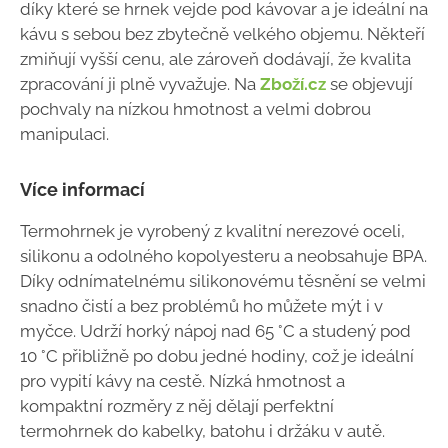
díky které se hrnek vejde pod kávovar a je ideální na
kávu s sebou bez zbytečně velkého objemu. Někteří
zmiňují vyšší cenu, ale zároveň dodávají, že kvalita
zpracování ji plně vyvažuje. Na
Zboží.cz
se objevují
pochvaly na nízkou hmotnost a velmi dobrou
manipulaci.
Více informací
Termohrnek je vyrobený z kvalitní nerezové oceli,
silikonu a odolného kopolyesteru a neobsahuje BPA.
Díky odnímatelnému silikonovému těsnění se velmi
snadno čistí a bez problémů ho můžete mýt i v
myčce. Udrží horký nápoj nad 65 °C a studený pod
10 °C přibližně po dobu jedné hodiny, což je ideální
pro vypití kávy na cestě. Nízká hmotnost a
kompaktní rozměry z něj dělají perfektní
termohrnek do kabelky, batohu i držáku v autě.