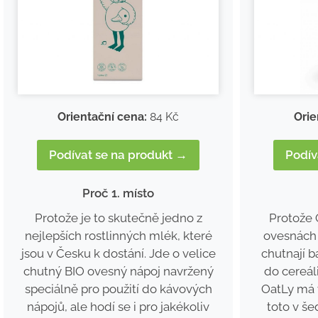
Orientační cena:
84 Kč
Orie
Podívat se na produkt →
Podív
Proč 1. místo
Protože je to skutečně jedno z
Protože 
nejlepších rostlinných mlék, které
ovesnách 
jsou v Česku k dostání. Jde o velice
chutnají b
chutný BIO ovesný nápoj navržený
do cereáli
speciálně pro použití do kávových
OatLy má 
nápojů, ale hodí se i pro jakékoliv
toto v še