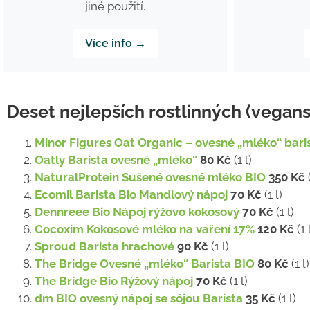
jiné použití.
Více info →
Deset nejlepších rostlinných (vegan
Minor Figures Oat Organic – ovesné „mléko“ bari
Oatly Barista ovesné „mléko“
80 Kč
(1 l)
NaturalProtein Sušené ovesné mléko BIO
350 Kč
Ecomil Barista Bio Mandlový nápoj
70 Kč
(1 l)
Dennreee Bio Nápoj rýžovo kokosový
70 Kč
(1 l)
Cocoxim Kokosové mléko na vaření 17%
120 Kč
(1 
Sproud Barista hrachové
90 Kč
(1 l)
The Bridge Ovesné „mléko“ Barista BIO
80 Kč
(1 l
The Bridge Bio Rýžový nápoj
70 Kč
(1 l)
dm BIO ovesný nápoj se sójou Barista
35 Kč
(1 l)