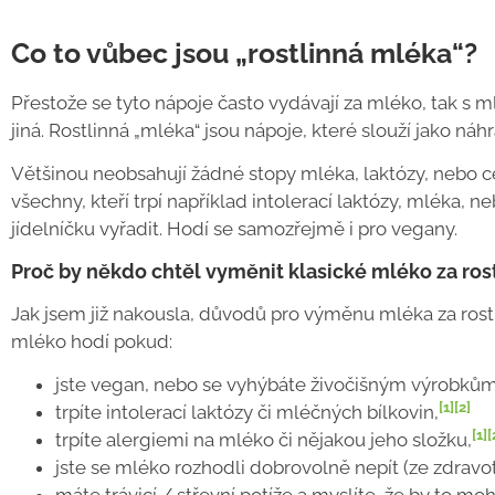
Co to vůbec jsou „rostlinná mléka“?
Přestože se tyto nápoje často vydávají za mléko, tak s m
jiná. Rostlinná „mléka“ jsou nápoje, které slouží jako náh
Většinou neobsahují žádné stopy mléka, laktózy, nebo ce
všechny, kteří trpí například intolerací laktózy, mléka, 
jídelníčku vyřadit. Hodí se samozřejmě i pro vegany.
Proč by někdo chtěl vyměnit klasické mléko za ros
Jak jsem již nakousla, důvodů pro výměnu mléka za rost
mléko hodí pokud:
jste vegan, nebo se vyhýbáte živočišným výrobkům
[1]
[2]
trpíte intolerací laktózy či mléčných bílkovin,
[1]
[
trpíte alergiemi na mléko či nějakou jeho složku,
jste se mléko rozhodli dobrovolně nepít (ze zdravo