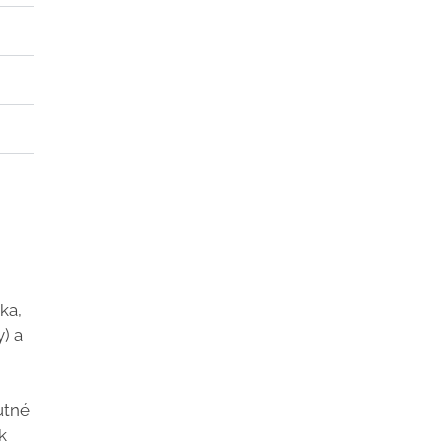
ka,
y) a
utné
k