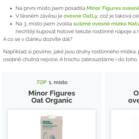
Na první místo jsem posadila
Minor Figures ovesn
V těsném závěsu je
ovesné OatLy
, což je taková ce
Na 3. místo jsem zvolila
sušené ovesné mléko Natu
nechtějí kupovat hotové tekuté rostlinné nápoje a ra
A co se v článku dozvíte dál?
Například si povíme, jaké jsou druhy rostlinného mléka, 
osobně chutná nejvíce. A trochu zabrouzdáme i do toho,
TOP
1. místo
Minor Figures
O
Oat Organic
ov