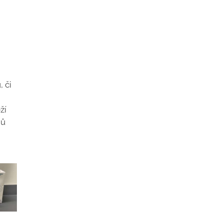
 či
ží
hů