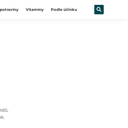
potraviny
Vitamíny
Podle účinku
ndů,
ék,