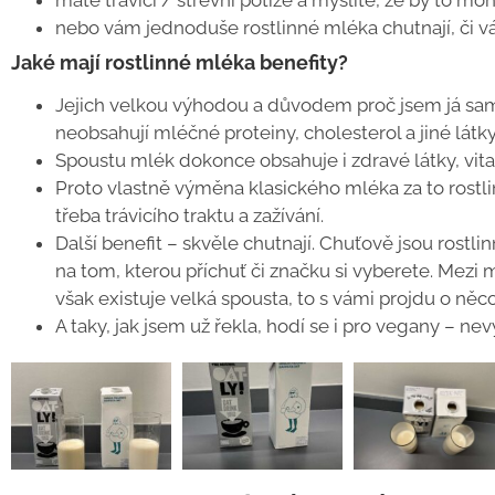
máte trávicí / střevní potíže a myslíte, že by to mo
nebo vám jednoduše rostlinné mléka chutnají, či 
Jaké mají rostlinné mléka benefity?
Jejich velkou výhodou a důvodem proč jsem já sama
neobsahují mléčné proteiny, cholesterol a jiné látky,
Spoustu mlék dokonce obsahuje i zdravé látky, vita
Proto vlastně výměna klasického mléka za to rostl
třeba trávicího traktu a zažívání.
Další benefit – skvěle chutnají. Chuťově jsou rostl
na tom, kterou příchuť či značku si vyberete. Mezi 
však existuje velká spousta, to s vámi projdu o něco
A taky, jak jsem už řekla, hodí se i pro vegany – nev