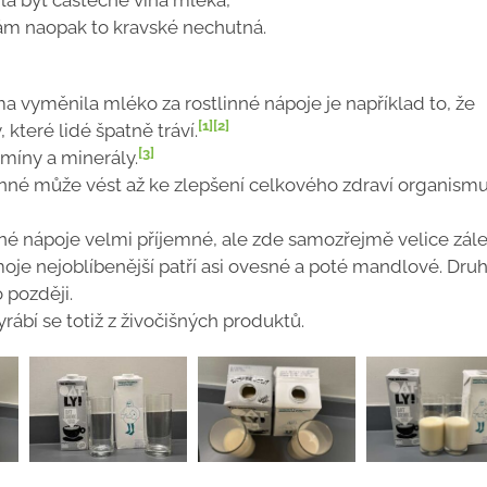
hla být částečně vina mléka,
vám naopak to kravské nechutná.
 vyměnila mléko za rostlinné nápoje je například to, že
[1]
[2]
 které lidé špatně tráví.
[3]
míny a minerály.
inné může vést až ke zlepšení celkového zdraví organismu,
inné nápoje velmi příjemné, ale zde samozřejmě velice zále
moje nejoblíbenější patří asi ovesné a poté mandlové. Dru
 později.
yrábí se totiž z živočišných produktů.