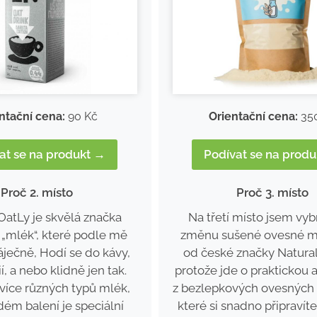
ntační cena:
90 Kč
Orientační cena:
35
at se na produkt →
Podívat se na prod
Proč 2. místo
Proč 3. místo
OatLy je skvělá značka
Na třetí místo jsem vyb
„mlék“, které podle mě
změnu sušené ovesné m
áječně, Hodí se do kávy,
od české značky Natural
í, a nebo klidně jen tak.
protože jde o praktickou a
více různých typů mlék,
z bezlepkových ovesných 
dém balení je speciální
které si snadno připravíte