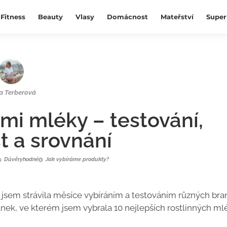
Fitness
Beauty
Vlasy
Domácnost
Mateřství
Super
a Terberová
mi mléky – testování,
t a srovnání
Důvěryhodné
Jak vybíráme produkty?
 jsem strávila měsíce vybíráním a testováním různých bra
ánek, ve kterém jsem vybrala 10 nejlepších rostlinných ml