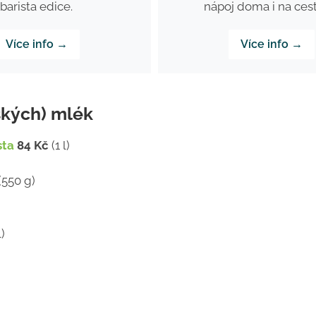
barista edice.
nápoj doma i na ces
Více info →
Více info →
ských) mlék
sta
84 Kč
(1 l)
(550 g)
l)
)