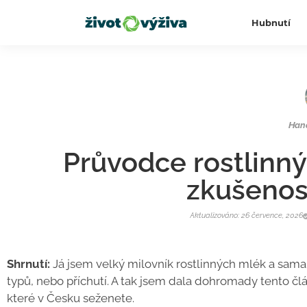
Hubnutí
Han
Průvodce rostlinný
zkušenos
Aktualizováno: 26 července, 2026
Shrnutí:
Já jsem velký milovník rostlinných mlék a sama
typů, nebo příchutí. A tak jsem dala dohromady tento čl
které v Česku seženete.