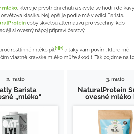
é mléko
, které je prvotřídní chuti a skvěle se hodí i do kávy
losvětová klasika. Nejlepší je podle mě v edici Barista.
ralProtein
coby skvělou alternativu pro všechny, kdo
ději si ovesný nápoj připraví čerstvý.
[1]
[2]
proč rostlinné mléko pít
a taky vám povím, které mě
 čím vlastně kravské mléko může škodit. Tak pojďme na to
2. místo
3. místo
atly Barista
NaturalProtein 
esné „mléko“
ovesné mléko 