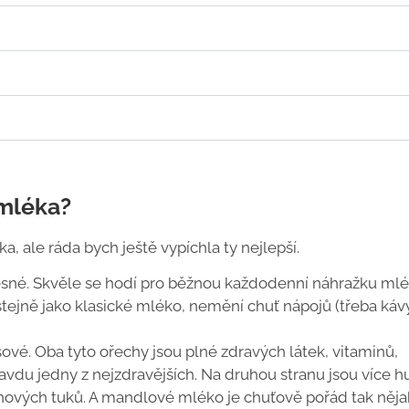
 mléka?
a, ale ráda bych ještě vypíchla ty nejlepší.
sné. Skvěle se hodí pro běžnou každodenní náhražku mlé
é, stejně jako klasické mléko, nemění chuť nápojů (třeba káv
vé. Oba tyto ořechy jsou plné zdravých látek, vitaminů,
avdu jedny z nejzdravějších. Na druhou stranu jsou více h
chových tuků. A mandlové mléko je chuťově pořád tak něja