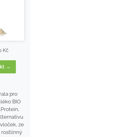
0 Kč
ukt →
rala pro
léko BIO
Protein,
lternativu
vloček, ze
 rostlinný