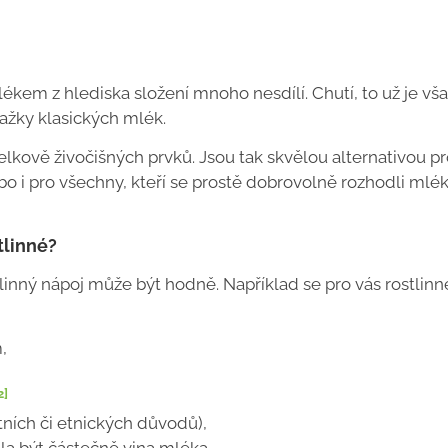
lékem z hlediska složení mnoho nesdílí. Chutí, to už je vš
ražky klasických mlék.
lkově živočišných prvků. Jsou tak skvělou alternativou p
nebo i pro všechny, kteří se prostě dobrovolně rozhodli mlé
tlinné?
linný nápoj může být hodně. Například se pro vás rostlinn
,
2]
tních či etnických důvodů),