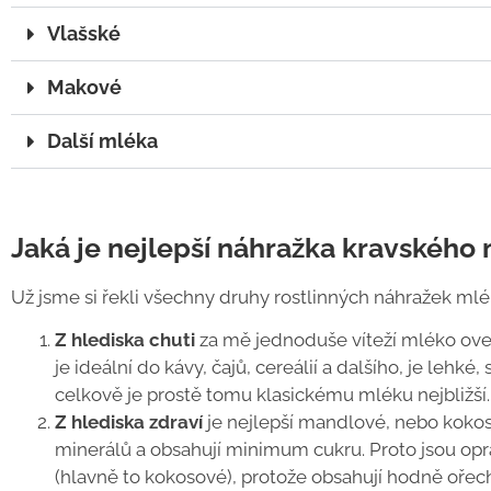
Vlašské
Makové
Další mléka
Jaká je nejlepší náhražka kravského
Už jsme si řekli všechny druhy rostlinných náhražek mlék
Z hlediska chuti
za mě jednoduše víteží mléko ove
je ideální do kávy, čajů, cereálií a dalšího, je lehk
celkově je prostě tomu klasickému mléku nejbližší.
Z hlediska zdraví
je nejlepší mandlové, nebo kokoso
minerálů a obsahují minimum cukru. Proto jsou opr
(hlavně to kokosové), protože obsahují hodně oře