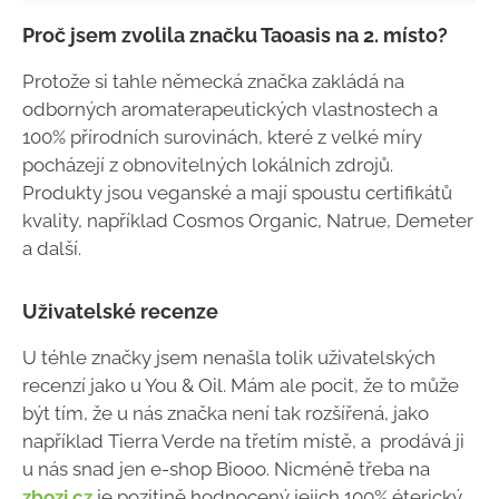
Proč jsem zvolila značku Taoasis na 2. místo?
Protože si tahle německá značka zakládá na
odborných aromaterapeutických vlastnostech a
100% přírodních surovinách, které z velké míry
pocházejí z obnovitelných lokálních zdrojů.
Produkty jsou veganské a mají spoustu certifikátů
kvality, například Cosmos Organic, Natrue, Demeter
a další.
Uživatelské recenze
U téhle značky jsem nenašla tolik uživatelských
recenzí jako u You & Oil. Mám ale pocit, že to může
být tím, že u nás značka není tak rozšířená, jako
například Tierra Verde na třetím místě, a prodává ji
u nás snad jen e-shop Biooo. Nicméně třeba na
zbozi.cz
je pozitině hodnocený jejich 100% éterický