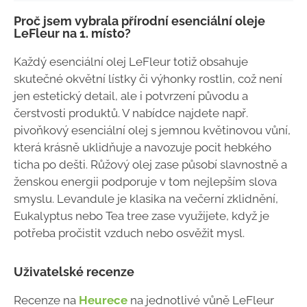
Proč jsem vybrala přírodní esenciální oleje
LeFleur na 1. místo?
Každý esenciální olej LeFleur totiž obsahuje
skutečné okvětní lístky či výhonky rostlin, což není
jen estetický detail, ale i potvrzení původu a
čerstvosti produktů. V nabídce najdete např.
pivoňkový esenciální olej s jemnou květinovou vůní,
která krásně uklidňuje a navozuje pocit hebkého
ticha po dešti. Růžový olej zase působí slavnostně a
ženskou energii podporuje v tom nejlepším slova
smyslu. Levandule je klasika na večerní zklidnění,
Eukalyptus nebo Tea tree zase využijete, když je
potřeba pročistit vzduch nebo osvěžit mysl.
Uživatelské recenze
Recenze na
Heurece
na jednotlivé vůně LeFleur