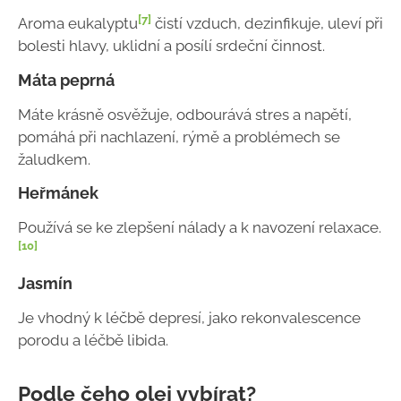
[7]
Aroma eukalyptu
čistí vzduch, dezinfikuje, uleví při
bolesti hlavy, uklidní a posílí srdeční činnost.
Máta peprná
Máte krásně osvěžuje, odbourává stres a napětí,
pomáhá při nachlazení, rýmě a problémech se
žaludkem.
Heřmánek
Používá se ke zlepšení nálady a k navození relaxace.
[10]
Jasmín
Je vhodný k léčbě depresí, jako rekonvalescence
porodu a léčbě libida.
Podle čeho olej vybírat?