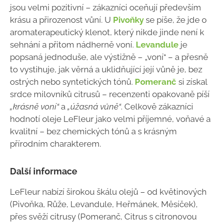
jsou velmi pozitivní – zákazníci oceňují především
krásu a přirozenost vůní. U
Pivoňky
se píše, že jde o
aromaterapeutický klenot, který nikde jinde není k
sehnání a přitom nádherně voní.
Levandule
je
popsaná jednoduše, ale výstižně – „voní“ – a přesně
to vystihuje, jak věrná a uklidňující její vůně je, bez
ostrých nebo syntetických tónů.
Pomeranč
si získal
srdce milovníků citrusů – recenzenti opakovaně píší
„krásně voní“
a
„úžasná vůně“
. Celkově zákazníci
hodnotí oleje LeFleur jako velmi příjemné, voňavé a
kvalitní – bez chemických tónů a s krásným
přírodním charakterem.
Další informace
LeFleur nabízí širokou škálu olejů – od květinových
(Pivoňka, Růže, Levandule, Heřmánek, Měsíček),
přes svěží citrusy (Pomeranč, Citrus s citronovou