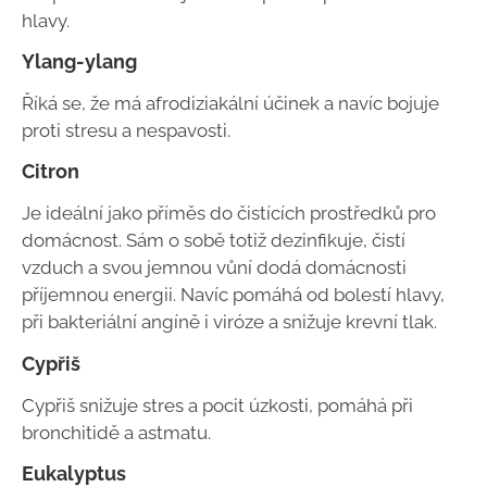
hlavy.
Ylang-ylang
Říká se, že má afrodiziakální účinek a navíc bojuje
proti stresu a nespavosti.
Citron
Je ideální jako příměs do čistících prostředků pro
domácnost. Sám o sobě totiž dezinfikuje, čistí
vzduch a svou jemnou vůní dodá domácnosti
příjemnou energii. Navíc pomáhá od bolestí hlavy,
při bakteriální angíně i viróze a snižuje krevní tlak.
Cypřiš
Cypřiš snižuje stres a pocit úzkosti, pomáhá při
bronchitidě a astmatu.
Eukalyptus