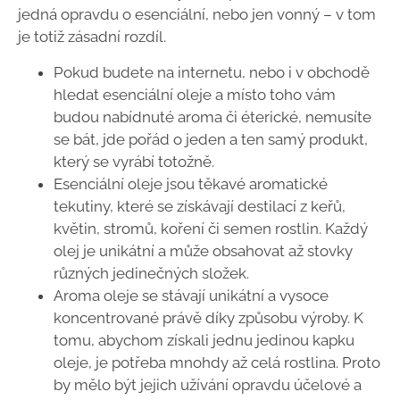
jedná opravdu o esenciální, nebo jen vonný – v tom
je totiž zásadní rozdíl.
Pokud budete na internetu, nebo i v obchodě
hledat esenciální oleje a místo toho vám
budou nabídnuté aroma či éterické, nemusíte
se bát, jde pořád o jeden a ten samý produkt,
který se vyrábí totožně.
Esenciální oleje jsou těkavé aromatické
tekutiny, které se získávají destilací z keřů,
květin, stromů, koření či semen rostlin. Každý
olej je unikátní a může obsahovat až stovky
různých jedinečných složek.
Aroma oleje se stávají unikátní a vysoce
koncentrované právě díky způsobu výroby. K
tomu, abychom získali jednu jedinou kapku
oleje, je potřeba mnohdy až celá rostlina. Proto
by mělo být jejich užívání opravdu účelové a