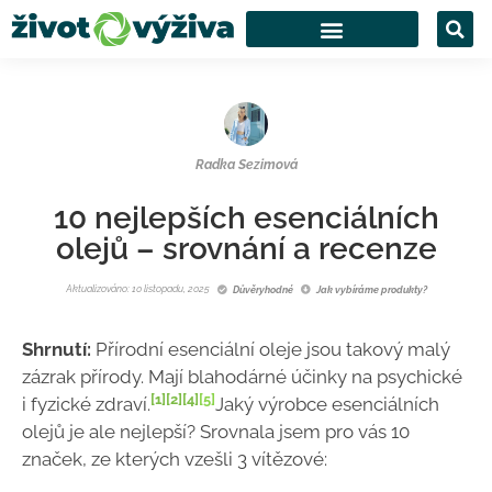
Radka Sezimová
10 nejlepších esenciálních
olejů – srovnání a recenze
Aktualizováno: 10 listopadu, 2025
Důvěryhodné
Jak vybíráme produkty?
Shrnutí:
Přírodní esenciální oleje jsou takový malý
zázrak přírody. Mají blahodárné účinky na psychické
[1]
[2]
[4]
[5]
i fyzické zdraví.
Jaký výrobce esenciálních
olejů je ale nejlepší? Srovnala jsem pro vás 10
značek, ze kterých vzešli 3 vítězové: