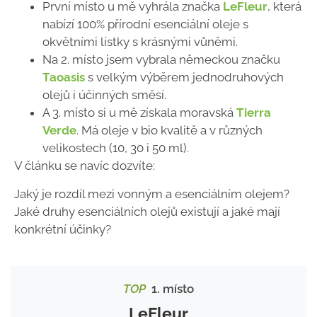
První místo u mě vyhrála značka
LeFleur
, která
nabízí 100% přírodní esenciální oleje s
okvětními lístky s krásnými vůněmi.
Na 2. místo jsem vybrala německou značku
Taoasis
s velkým výběrem jednodruhových
olejů i účinných směsí.
A 3. místo si u mě získala moravská
Tierra
Verde
. Má oleje v bio kvalitě a v různých
velikostech (10, 30 i 50 ml).
V článku se navíc dozvíte:
Jaký je rozdíl mezi vonným a esenciálním olejem?
Jaké druhy esenciálních olejů existují a jaké mají
konkrétní účinky?
TOP
1. místo
LeFleur