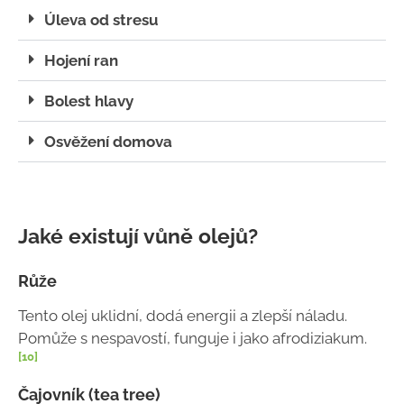
Úleva od stresu
Hojení ran
Bolest hlavy
Osvěžení domova
Jaké existují vůně olejů?
Růže
Tento olej uklidní, dodá energii a zlepší náladu.
Pomůže s nespavostí, funguje i jako afrodiziakum.
[10]
Čajovník (tea tree)