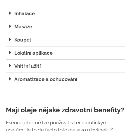
Inhalace
Masáže
Koupel
Lokální aplikace
Vnitřní užití
Aromatizace a ochucování
Mají oleje nějaké zdravotní benefity?
Esence obecně lze používat k terapeutickým
účelům. Je to de facto totožné jako u bylinek. Z