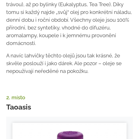
trávou), až po bylinky (Eukalyptus, Tea Tree). Díky
tomu si každý najde „svůj“ olej pro konkrétní náladu,
denní dobu i roční období. Všechny oleje jsou 100%
přírodní, bez syntetiky, vhodné do difuzéru,
aromalampy, koupele i k jemnému provonění
domácnosti.
A navíc lahvičky těchto olejů jsou tak krásné, že
skvěle poslouží i jako dárek. Ale pozor – oleje se
nepoužívají neředěné na pokožku.
2. místo
Taoasis