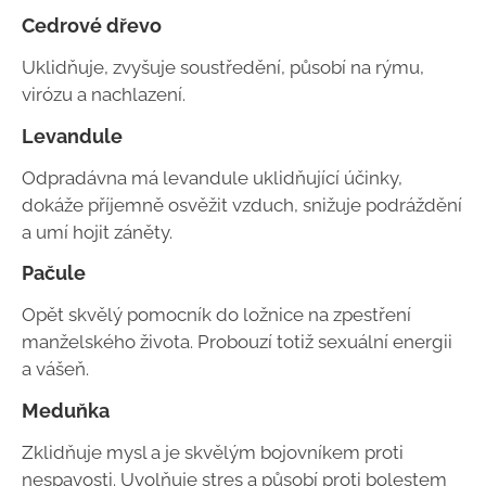
Cedrové dřevo
Uklidňuje, zvyšuje soustředění, působí na rýmu,
virózu a nachlazení.
Levandule
Odpradávna má levandule uklidňující účinky,
dokáže příjemně osvěžit vzduch, snižuje podráždění
a umí hojit záněty.
Pačule
Opět skvělý pomocník do ložnice na zpestření
manželského života. Probouzí totiž sexuální energii
a vášeň.
Meduňka
Zklidňuje mysl a je skvělým bojovníkem proti
nespavosti. Uvolňuje stres a působí proti bolestem