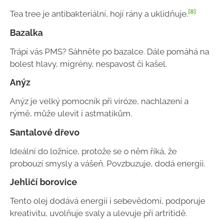
[8]
Tea tree je antibakteriální, hojí rány a uklidňuje.
Bazalka
Trápí vás PMS? Sáhněte po bazalce. Dále pomáhá na
bolest hlavy, migrény, nespavost či kašel.
Anýz
Anýz je velký pomocník při viróze, nachlazení a
rýmě, může ulevit i astmatikům.
Santalové dřevo
Ideální do ložnice, protože se o něm říká, že
probouzí smysly a vášeň. Povzbuzuje, dodá energii.
Jehličí borovice
Tento olej dodává energii i sebevědomí, podporuje
kreativitu, uvolňuje svaly a ulevuje při artritidě.