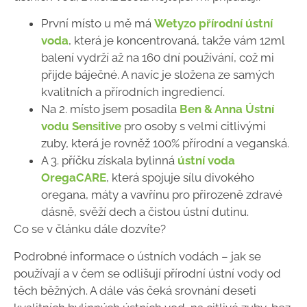
První místo u mě má
Wetyzo přírodní ústní
voda
, která je koncentrovaná, takže vám 12ml
balení vydrží až na 160 dní používání, což mi
přijde báječné. A navíc je složena ze samých
kvalitních a přírodních ingrediencí.
Na 2. místo jsem posadila
Ben & Anna Ústní
vodu Sensitive
pro osoby s velmi citlivými
zuby, která je rovněž 100% přírodní a veganská.
A 3. příčku získala bylinná
ústní voda
OregaCARE
, která spojuje sílu divokého
oregana, máty a vavřínu pro přirozeně zdravé
dásně, svěží dech a čistou ústní dutinu.
Co se v článku dále dozvíte?
Podrobné informace o ústních vodách
– jak se
používají a v čem se odlišují přírodní ústní vody od
těch běžných. A dále vás čeká srovnání deseti