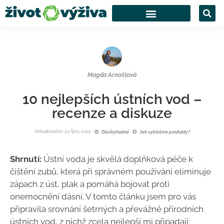
Magda Arnoštová
10 nejlepších ústních vod –
recenze a diskuze
Aktualizováno: 23 října, 2025
Důvěryhodné
Jak vybíráme produkty?
Shrnutí:
Ústní voda je skvělá doplňková péče k
čištění zubů, která při správném používání eliminuje
zápach z úst, plak a pomáhá bojovat proti
onemocnění dásní. V tomto článku jsem pro vás
připravila srovnání šetrných a převážně přírodních
ústních vod, z nichž zcela nejlepší mi připadají: