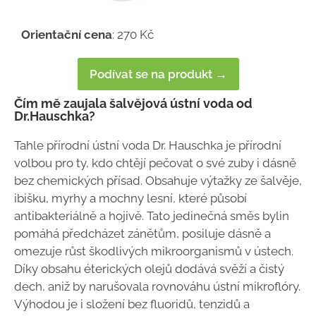
Orientační cena
: 270 Kč
Podívat se na produkt →
Čím mě zaujala šalvějová ústní voda od
Dr.Hauschka?
Tahle přírodní ústní voda Dr. Hauschka je přírodní
volbou pro ty, kdo chtějí pečovat o své zuby i dásně
bez chemických přísad. Obsahuje výtažky ze šalvěje,
ibišku, myrhy a mochny lesní, které působí
antibakteriálně a hojivě. Tato jedinečná směs bylin
pomáhá předcházet zánětům, posiluje dásně a
omezuje růst škodlivých mikroorganismů v ústech.
Díky obsahu éterických olejů dodává svěží a čistý
dech, aniž by narušovala rovnováhu ústní mikroflóry.
Výhodou je i složení bez fluoridů, tenzidů a