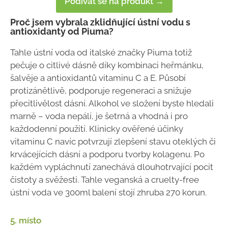
Podívat se na produkt →
Proč jsem vybrala zklidňující ústní vodu s
antioxidanty od Piuma?
Tahle ústní voda od italské značky Piuma totiž
pečuje o citlivé dásně díky kombinaci heřmánku,
šalvěje a antioxidantů vitaminu C a E. Působí
protizánětlivě, podporuje regeneraci a snižuje
přecitlivělost dásní. Alkohol ve složení byste hledali
marně – voda nepálí, je šetrná a vhodná i pro
každodenní použití. Klinicky ověřené účinky
vitaminu C navíc potvrzují zlepšení stavu oteklých či
krvácejících dásní a podporu tvorby kolagenu. Po
každém vypláchnutí zanechává dlouhotrvající pocit
čistoty a svěžesti. Tahle veganská a cruelty-free
ústní voda ve 300ml balení stojí zhruba 270 korun.
5. místo