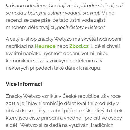
krásnou odměnou. Oceňuji zcela přírodní složení, což
se nedá z běžnými ústními vodami srovnat.“
V jiné
recenzi se zase píše, že tato ústní voda zajistí
mnohem déle trvající
„pocit čistoty v ústech.“
A celý e-shop značky Wetyzo má skvělá hodnocení
například na
Heurece
nebo
Zbozi.cz
. Lidé si chválí
kvalitní nabídku, rychlost dodání, velmi milou
komunikaci se zákaznickým oddělením a v
některých případech také dárek k nákupu.
Více informací
Značky Wetyzo vznikla v České republice už v roce
2011 a její hlavní ambicí je dělat kvalitní produkty v
oblasti kosmetiky a zubní péče bez škodlivých látek,
které jsou čistě přírodní a vhodné i pro citlivé osoby
a děti. Wetyzo si zakládá na využívání tradičních