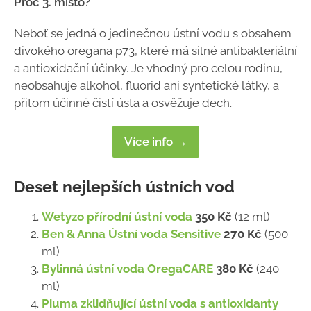
Proč 3. místo?
Neboť se jedná o jedinečnou ústní vodu s obsahem
divokého oregana p73, které má silné antibakteriální
a antioxidační účinky. Je vhodný pro celou rodinu,
neobsahuje alkohol, fluorid ani syntetické látky, a
přitom účinně čistí ústa a osvěžuje dech.
Více info →
Deset nejlepších ústních vod
Wetyzo přírodní ústní voda
350 Kč
(12 ml)
Ben & Anna Ústní voda Sensitive
270 Kč
(500
ml)
Bylinná ústní voda OregaCARE
380 Kč
(240
ml)
Piuma zklidňující ústní voda s antioxidanty