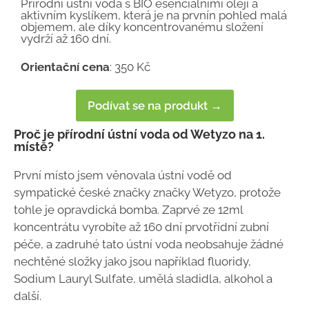
Přírodní ústní voda s BIO esenciálními oleji a
aktivním kyslíkem, která je na prvnín pohled malá
objemem, ale díky koncentrovanému složení
vydrží až 160 dní.
Orientační cena
: 350 Kč
Podívat se na produkt →
Proč je přírodní ústní voda od Wetyzo na 1.
místě?
První místo jsem věnovala ústní vodě od
sympatické české značky značky Wetyzo, protože
tohle je opravdická bomba. Zaprvé ze 12ml
koncentrátu vyrobíte až 160 dní prvotřídní zubní
péče, a zadruhé tato ústní voda neobsahuje žádné
nechtěné složky jako jsou například fluoridy,
Sodium Lauryl Sulfate, umělá sladidla, alkohol a
další.