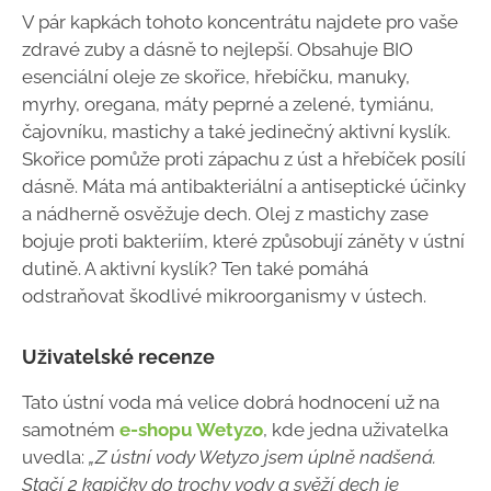
V pár kapkách tohoto koncentrátu najdete pro vaše
zdravé zuby a dásně to nejlepší. Obsahuje BIO
esenciální oleje ze skořice, hřebíčku, manuky,
myrhy, oregana, máty peprné a zelené, tymiánu,
čajovníku, mastichy a také jedinečný aktivní kyslík.
Skořice pomůže proti zápachu z úst a hřebíček posílí
dásně. Máta má antibakteriální a antiseptické účinky
a nádherně osvěžuje dech. Olej z mastichy zase
bojuje proti bakteriím, které způsobují záněty v ústní
dutině. A aktivní kyslík? Ten také pomáhá
odstraňovat škodlivé mikroorganismy v ústech.
Uživatelské recenze
Tato ústní voda má velice dobrá hodnocení už na
samotném
e-shopu Wetyzo
, kde jedna uživatelka
uvedla:
„Z ústní vody Wetyzo jsem úplně nadšená.
Stačí 2 kapičky do trochy vody a svěží dech je