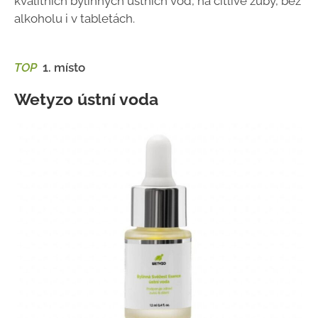
kvalitních bylinných ústních vod, na citlivé zuby, bez
alkoholu i v tabletách.
TOP
1. místo
Wetyzo ústní voda