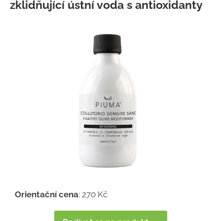
zklidňující ústní voda s antioxidanty
Orientační cena
: 270 Kč