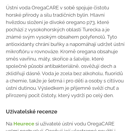
Ústní voda OregaCARE v sobě spojuje čistotu
horské přírody a sílu tradičních bylin. Hlavní
hvězdou složení je divoké oregano p73, které
pochází z vysokohorských oblastí Turecka a je
známé svým vysokým obsahem polyfenolů. Tyto
antioxidanty chrání buňky a napomáhají udržet ústní
mikroflóru v rovnováze. Kromě oregana obsahuje
směs vavřínu, máty, skořice a šalvěje, které
společně působí antibakteriálně, osvěžují dech a
zklidňují dásně. Voda je zcela bez alkoholu, fluoridů
a chemie, takže je šetrná i pro děti a osoby s citlivou
ústní dutinou. Výsledkem je příjemně svěží chuť a
přirozený pocit čistoty, který vydrží po celý den.
Uživatelské recenze
Na
Heurece
si uživatelé ústní vodu OregaCARE