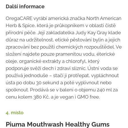
Další informace
OregaCARE vyrábí americká značka North American
Herb & Spice, která je průkopníkem v oblasti čistě
přírodní péče. Její zakladatelka Judy Kay Gray klade
důraz na udržitelnost, etické pěstování bylin a jejich
zpracování bez použití chemických rozpouštědel. Ve
složení najdete pouze pramenitou vodu, éterické
oleje, organické extrakty a chlorofyl, který
podporuje svěží dech i zdraví sliznic. Ústní voda se
používá jednoduše – stačí ji protřepat, vypláchnout
ústa po dobu 30 sekund a poté vyplivnout nebo
spolknout. Prodává se v balení o objemu 240 ml za
cenu kolem 380 Kč, a je vegan i GMO free.
4. místo
Piuma Mouthwash Healthy Gums