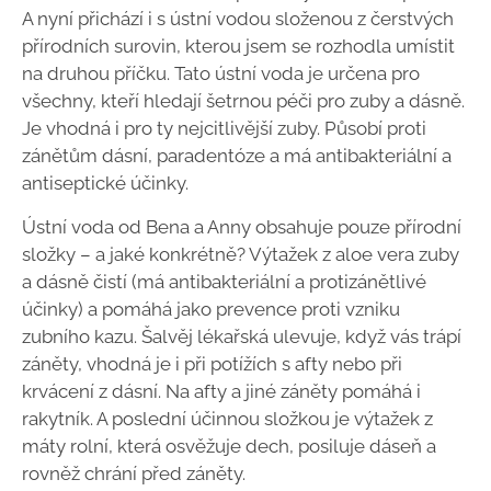
A nyní přichází i s ústní vodou složenou z čerstvých
přírodních surovin, kterou jsem se rozhodla umístit
na druhou příčku. Tato ústní voda je určena pro
všechny, kteří hledají šetrnou péči pro zuby a dásně.
Je vhodná i pro ty nejcitlivější zuby. Působí proti
zánětům dásní, paradentóze a má antibakteriální a
antiseptické účinky.
Ústní voda od Bena a Anny obsahuje pouze přírodní
složky – a jaké konkrétně? Výtažek z aloe vera zuby
a dásně čistí (má antibakteriální a protizánětlivé
účinky) a pomáhá jako prevence proti vzniku
zubního kazu. Šalvěj lékařská ulevuje, když vás trápí
záněty, vhodná je i při potížích s afty nebo při
krvácení z dásní. Na afty a jiné záněty pomáhá i
rakytník. A poslední účinnou složkou je výtažek z
máty rolní, která osvěžuje dech, posiluje dáseň a
rovněž chrání před záněty.