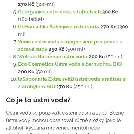
270 Kč
(300 ml)
Georganics ústní voda v tabletách
300 Kč
(180 tablet)
Dr.Hauschka Šalvějová ústní voda
270 Kč
(300
ml)
Venira ústní voda s magnesiem pro pevné a
zdravé zuby
250 Kč
(500 ml)
Weleda Ratanova ústní voda
200 Kč
(50 ml)
Eco Cosmetics Ústní voda s černuchou BIO
200 Kč
(50 ml)
laSaponaria Extra svěží ústní voda s mátou a
zlatobýlem BIO
170 Kč
(250 ml)
Co je to ústní voda?
Ústní voda se používá k čištění dásní a zubů. Běžné
ústní vody mohou obsahovat různé složky, jako je
alkohol, kyselina mravenčí, mentol nebo