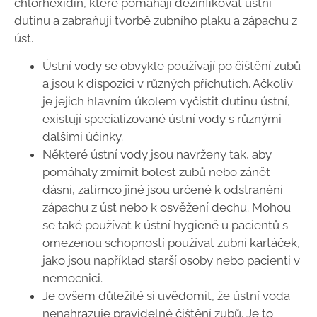
chlorhexidin, které pomáhají dezinfikovat ústní
dutinu a zabraňují tvorbě zubního plaku a zápachu z
úst.
Ústní vody se obvykle používají po čištění zubů
a jsou k dispozici v různých příchutích. Ačkoliv
je jejich hlavním úkolem vyčistit dutinu ústní,
existují specializované ústní vody s různými
dalšími účinky.
Některé ústní vody jsou navrženy tak, aby
pomáhaly zmírnit bolest zubů nebo zánět
dásní, zatímco jiné jsou určené k odstranění
zápachu z úst nebo k osvěžení dechu. Mohou
se také používat k ústní hygieně u pacientů s
omezenou schopností používat zubní kartáček,
jako jsou například starší osoby nebo pacienti v
nemocnici.
Je ovšem důležité si uvědomit, že ústní voda
nenahrazuje pravidelné čištění zubů. Je to