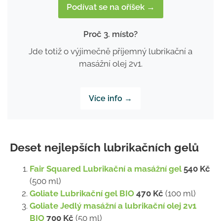
Podívat se na oříšek →
Proč 3. místo?
Jde totiž o výjimečně příjemný lubrikační a
masážní olej 2v1.
Více info →
Deset nejlepších lubrikačních gelů
Fair Squared Lubrikační a masážní gel
540 Kč
(500 ml)
Goliate Lubrikační gel BIO
470 Kč
(100 ml)
Goliate Jedlý masážní a lubrikační olej 2v1
BIO
700 Kč
(50 ml)