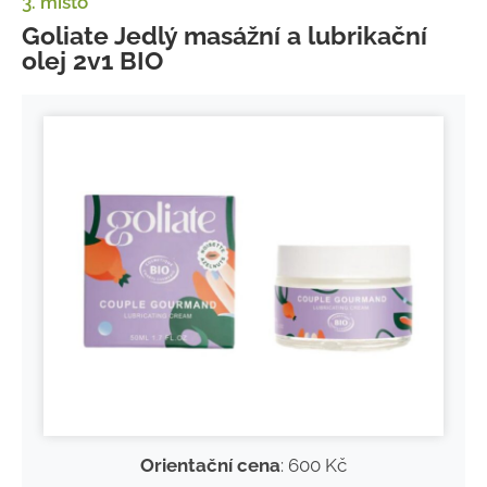
3. místo
Goliate Jedlý masážní a lubrikační
olej 2v1 BIO
Orientační cena
: 600 Kč