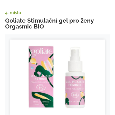
4. místo
Goliate Stimulační gel pro ženy
Orgasmic BIO