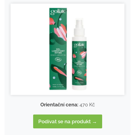
Orientační cena:
470 Kč
Podívat se na produkt →