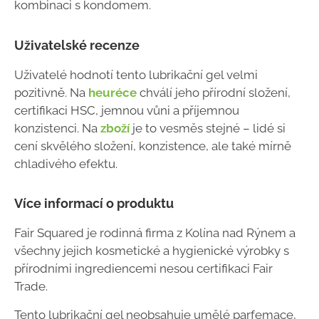
kombinaci s kondomem.
Uživatelské recenze
Uživatelé hodnotí tento lubrikační gel velmi
pozitivně. Na
heuréce
chválí jeho přírodní složení,
certifikaci HSC, jemnou vůni a příjemnou
konzistenci. Na
zboží
je to vesměs stejné
– lidé si
cení skvělého složení, konzistence, ale také mírně
chladivého efektu.
Více informací o produktu
Fair Squared je rodinná firma z Kolína nad Rýnem a
všechny jejich kosmetické a hygienické výrobky s
přírodními ingrediencemi nesou certifikaci Fair
Trade.
Tento lubrikační gel neobsahuje umělé parfemace,