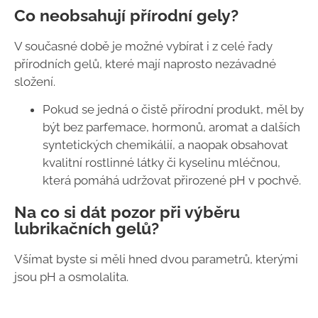
Co neobsahují přírodní gely?
V současné době je možné vybírat i z celé řady
přírodních gelů, které mají naprosto nezávadné
složení.
Pokud se jedná o čistě přírodní produkt, měl by
být bez parfemace, hormonů, aromat a dalších
syntetických chemikálií, a naopak obsahovat
kvalitní rostlinné látky či kyselinu mléčnou,
která pomáhá udržovat přirozené pH v pochvě.
Na co si dát pozor při výběru
lubrikačních gelů?
Všímat byste si měli hned dvou parametrů, kterými
jsou pH a osmolalita.