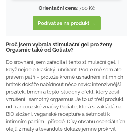
Orientační cena
: 700 Kč
Podívat se na produkt →
Proč jsem vybrala stimulační gel pro ženy
Orgasmic také od Goliate?
Do srovnání jsem zařadila i tento stimulační gel, i
když nejde o klasický lubrikant. Podle mě sem ale
právem patří – protože kromě usnadnění intimních
hrátek dokáže nabídnout něco navíc: intenzivnější
prožitek, brnění a teplo-studený efekt, který zesílí
vzrušení i samotný orgasmus. Je to už třetí produkt
od francouzské značky Goliate, která si zakládá na
BIO složení, veganské receptuře a šetrnosti k
intimním partiím i přírodě. Díky obsahu esenciálních
olejů z máty a levandule dokáže jemně prokrvit