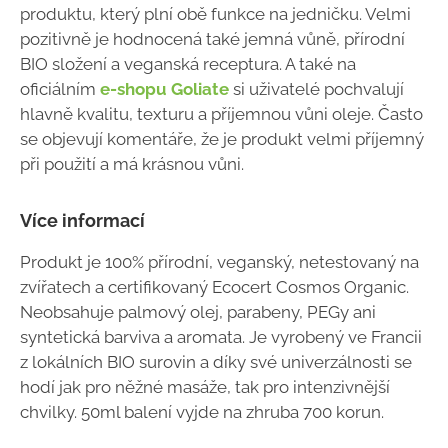
produktu, který plní obě funkce na jedničku. Velmi
pozitivně je hodnocená také jemná vůně, přírodní
BIO složení a veganská receptura. A také na
oficiálním
e-shopu Goliate
si uživatelé pochvalují
hlavně kvalitu, texturu a příjemnou vůni oleje. Často
se objevují komentáře, že je produkt velmi příjemný
při použití a má krásnou vůni.
Více informací
Produkt je 100% přírodní, veganský, netestovaný na
zvířatech a certifikovaný Ecocert Cosmos Organic.
Neobsahuje palmový olej, parabeny, PEGy ani
syntetická barviva a aromata. Je vyrobený ve Francii
z lokálních BIO surovin a díky své univerzálnosti se
hodí jak pro něžné masáže, tak pro intenzivnější
chvilky. 50ml balení vyjde na zhruba 700 korun.