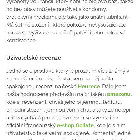
vyrobený ve Francii, který není na olejové bázi, takže
ho bez obav můžete používat s kondomy,
erotickými hračkami, ale také jako anální lubrikant.
Má šetrné složení , které pokožku nevysušuje, ale
naopak ji vyživuje – a určitě potěší i jeho nelepivá
konzistence.
Uživatelské recenze
Jedná se o produkt, který je prozatím více známý v
zahraničí než u nás, přesto jsem na něj našla
spokojenou recenzi na české
Heurece
. Dále jsem
našla hodnocené především na britském
amazonu
,
kde si recenzenti chválí jeho příjemnou texturu,
přírodní složení, jemnou vůni i chuť a taky že nelepí
a nezasychá. A pro recenze jsem se vydala i na
oficiální francouzský
e-shop Goliate
, kde je s ním
uživatelstvo také velmi spokojené. Komentář jedné