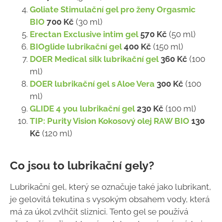
Goliate Stimulační gel pro ženy Orgasmic
BIO
700 Kč
(30 ml)
Erectan Exclusive intim gel
570 Kč
(50 ml)
BIOglide lubrikační gel
400 Kč
(150 ml)
DOER Medical silk lubrikační gel
360 Kč
(100
ml)
DOER lubrikační gel s Aloe Vera
300 Kč
(100
ml)
GLIDE 4 you lubrikační gel
230 Kč
(100 ml)
TIP: Purity Vision Kokosový olej RAW BIO
130
Kč
(120 ml)
Co jsou to lubrikační gely?
Lubrikační gel, který se označuje také jako lubrikant,
je gelovitá tekutina s vysokým obsahem vody, která
má za úkol zvlhčit sliznici. Tento gel se používá