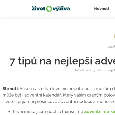
Hubnutí
Zor
7 tipů na nejlepší ad
Aktualizováno: 31 října, 2023
Shrnutí:
Ačkoli často tvrdí, že nic nepotřebují, i mužům
může být i adventní kalendář, který vašim drahým po
životě zpříjemní prosincové adventní období. Z mého srov
První místo jsem udělila luxusnímu
adventnímu ka