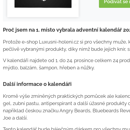
Podívat se
Proč jsem na 1. místo vybrala adventní kalendář 2
Protože e-shop Luxusni-holeni.cz si pro všechny muže, kt
pečlivě vybranými produkty, díky nimž bude jejich knír, 
V kalendáři najdete od 1. do 24. prosince celkem 24 prod
mýdlo, balzám, šampon, hřeben a nůžky.
Další informace o kalendáři
Kromě výše zmíněných praktických pomůcek ale kalendář
gel, zubní pastu, antiperspirant a další úžasné produk
například českou značku Angry Beards, Bluebeards Reve
Joe a další.
Tento kalendář bude báječným dárkem pro všechny muže