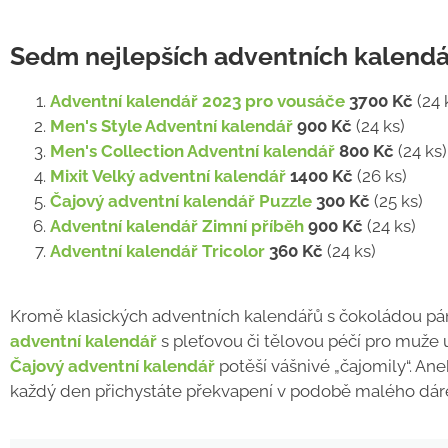
Sedm nejlepších adventních kalend
Adventní kalendář 2023 pro vousáče
3700 Kč
(24 
Men's Style Adventní kalendář
900 Kč
(24 ks)
Men's Collection Adventní kalendář
800 Kč
(24 ks)
Mixit Velký adventní kalendář
1400 Kč
(26 ks)
Čajový adventní kalendář Puzzle
300 Kč
(25 ks)
Adventní kalendář Zimní příběh
900 Kč
(24 ks)
Adventní kalendář Tricolor
360 Kč
(24 ks)
Kromě klasických adventních kalendářů s čokoládou pánov
adventní kalendář
s pleťovou či tělovou péčí pro muže u
Čajový adventní kalendář
potěší vášnivé „čajomily“. An
každý den přichystáte překvapení v podobě malého dáreč