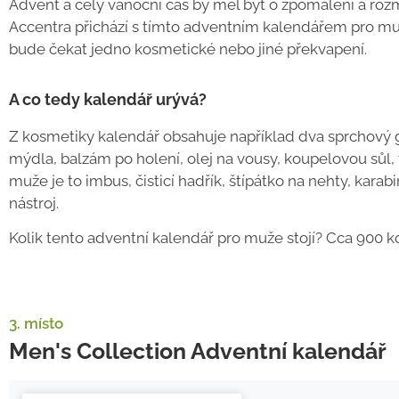
Advent a celý vánoční čas by měl být o zpomalení a ro
Accentra přichází s tímto adventním kalendářem pro muž
bude čekat jedno kosmetické nebo jiné překvapení.
A co tedy kalendář urývá?
Z kosmetiky kalendář obsahuje například dva sprchový ge
mýdla, balzám po holení, olej na vousy, koupelovou sůl, 
muže je to imbus, čisticí hadřík, štípátko na nehty, karab
nástroj.
Kolik tento adventní kalendář pro muže stojí? Cca 900 k
3. místo
Men's Collection Adventní kalendář