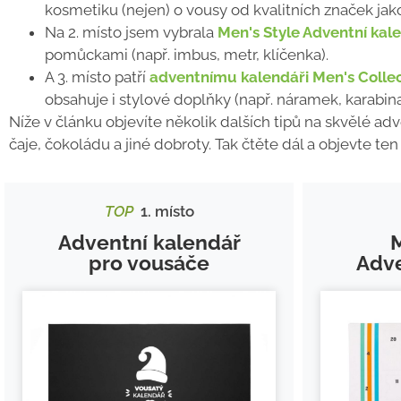
kosmetiku (nejen) o vousy od kvalitních značek jak
Na 2. místo jsem vybrala
Men's Style Adventní kal
pomůckami (např. imbus, metr, klíčenka).
A 3. místo patří
adventnímu kalendáři Men's Colle
obsahuje i stylové doplňky (např. náramek, karabina
Níže v článku objevíte několik dalších tipů na skvělé ad
čaje, čokoládu a jiné dobroty. Tak čtěte dál a objevte t
TOP
1. místo
Adventní kalendář
pro vousáče
Adve