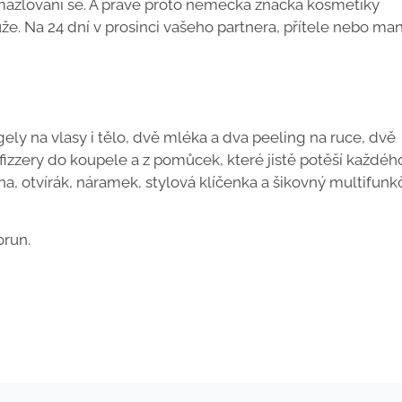
zmazlování se. A právě proto německá značka kosmetiky
e. Na 24 dní v prosinci vašeho partnera, přítele nebo ma
ly na vlasy i tělo, dvě mléka a dva peeling na ruce, dvě
fizzery do koupele a z pomůcek, které jistě potěší každéh
ina, otvírák, náramek, stylová klíčenka a šikovný multifunk
orun.