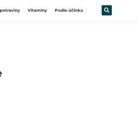
potraviny
Vitamíny
Podle účinku
e