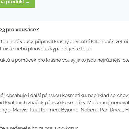
 na produkt →
023 pro vousáče?
eří nosí vousy, připravil krásný adventní kalendář s velmi
strniště nebo plnovous vypadat ještě lépe.
uktů a pomůcek pro krásné vousy jako jsou nejrůznější ole
 obsahuje i další pánskou kosmetiku, například sprchov
ty od kvalitních značek pánské kosmetiky. Můžeme jmenova
nge, Marvis, Kuul for men, Byjome, Noberu, Pan Drwal, 
 a seženete ho za cca 3700 korun.