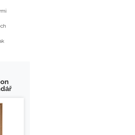
ými
ech
ak
ion
ndář