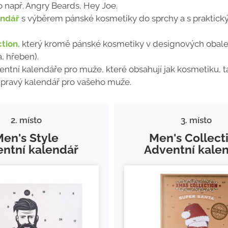
o např. Angry Beards, Hey Joe.
endář
s výběrem pánské kosmetiky do sprchy a s praktick
ction
, který kromě pánské kosmetiky v designových obal
, hřeben).
ventní kalendáře pro muže, které obsahují jak kosmetiku, t
en pravý kalendář pro vašeho muže.
2. místo
3. místo
Men's Style
Men's Collect
ntní kalendář
Adventní kale