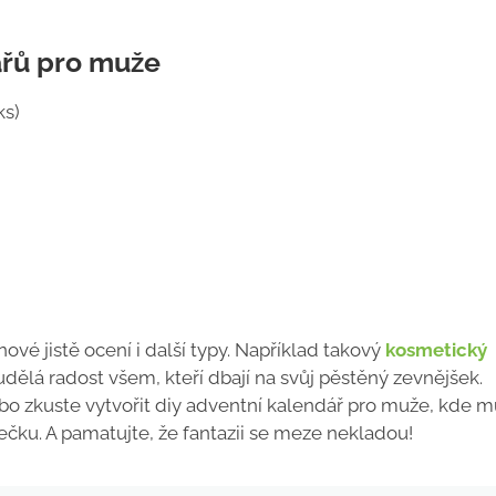
ářů pro muže
ks)
é jistě ocení i další typy. Například takový
kosmetický
dělá radost všem, kteří dbají na svůj pěstěný zevnějšek.
ebo zkuste vytvořit diy adventní kalendář pro muže, kde m
ku. A pamatujte, že fantazii se meze nekladou!