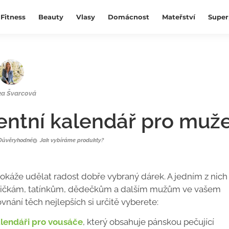
Fitness
Beauty
Vlasy
Domácnost
Mateřství
Super
ka Švarcová
ventní kalendář pro muž
Důvěryhodné
Jak vybíráme produkty?
 dokáže udělat radost dobře vybraný dárek. A jedním z nich
lovičkám, tatínkům, dědečkům a dalším mužům ve vašem
nání těch nejlepších si určitě vyberete:
lendáři pro vousáče
, který obsahuje pánskou pečující