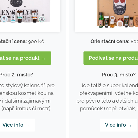
ntační cena:
900 Kč
Orientační cena:
80
at se na produkt →
Podívat se na prod
Proč 2. místo?
Proč 3. místo?
to stylový kalendář pro
Jde totiž o super kalend
ánskou kosmetikou na
překvapeními, včetně k
e i dalšími zajímavými
pro péči o tělo a dalších 
(např. imbus či metr).
pomůcek (např. otvírák, 
Více info →
Více info →