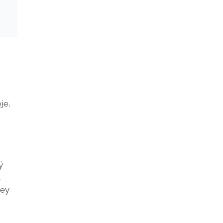
je,
ý
t
Hey