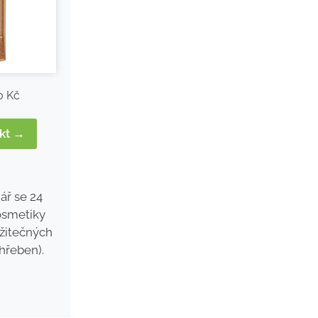
0 Kč
ukt →
ář se 24
osmetiky
užitečných
hřeben).