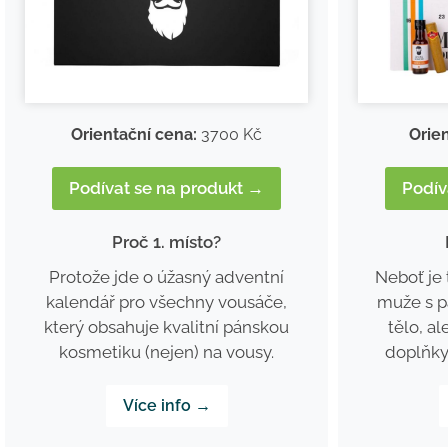
Orientační cena:
3700 Kč
Orie
Podívat se na produkt →
Podív
Proč 1. místo?
Protože jde o úžasný adventní
Neboť je 
kalendář pro všechny vousáče,
muže s p
který obsahuje kvalitní pánskou
tělo, al
kosmetiku (nejen) na vousy.
doplňky 
Více info →