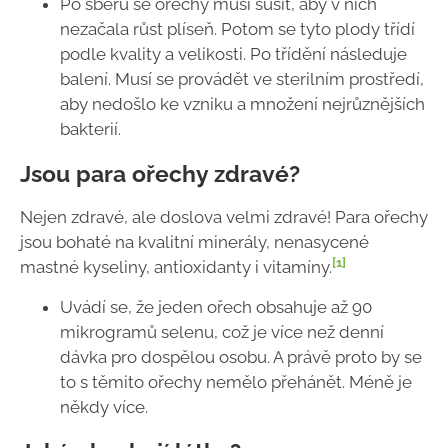
Po sběru se ořechy musí sušit, aby v nich
nezačala růst plíseň. Potom se tyto plody třídí
podle kvality a velikosti. Po třídění následuje
balení. Musí se provádět ve sterilním prostředí,
aby nedošlo ke vzniku a množení nejrůznějších
bakterií.
Jsou para ořechy zdravé?
Nejen zdravé, ale doslova velmi zdravé! Para ořechy
jsou bohaté na kvalitní minerály, nenasycené
[1]
mastné kyseliny, antioxidanty i vitamíny.
Uvádí se, že jeden ořech obsahuje až 90
mikrogramů selenu, což je více než denní
dávka pro dospělou osobu. A právě proto by se
to s těmito ořechy nemělo přehánět. Méně je
někdy více.