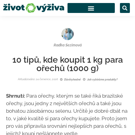
Radka Sezimová
10 tipů, kde koupit 1 kg para
ořechů (1000 g)
Aktualizováno: 24 července, 2026
Důvěryhodné
Jak vybíráme produkty?
Shrnutí:
Para ořechy, kterým se také říká brazilské
ořechy, jsou jedny z největších ořechů a také jsou
bohatou zásobárnou selenu. Určitě je dobré dbát na
to, v jaké kvalitě si para ořechy kupujete. Proto jsem
pro vás připravila srovnání nejlepších para ořechů, s
jejichž koupí nešlápnete vedle.