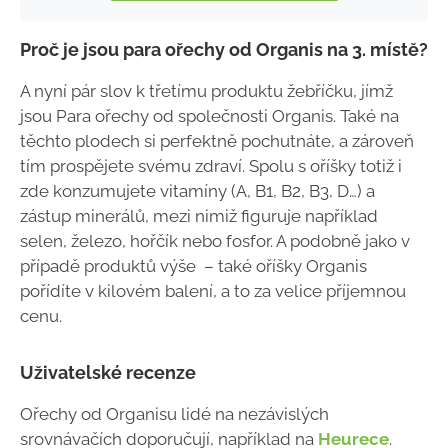
Proč je jsou para ořechy od Organis na 3. místě?
A nyní pár slov k třetímu produktu žebříčku, jímž
jsou Para ořechy od společnosti Organis. Také na
těchto plodech si perfektně pochutnáte, a zároveň
tím prospějete svému zdraví. Spolu s oříšky totiž i
zde konzumujete vitamíny (A, B1, B2, B3, D…) a
zástup minerálů, mezi nimiž figuruje například
selen, železo, hořčík nebo fosfor. A podobně jako v
případě produktů výše – také oříšky Organis
pořídíte v kilovém balení, a to za velice příjemnou
cenu.
Uživatelské recenze
Ořechy od Organisu lidé na nezávislých
srovnávačích doporučují, například na
Heurece
.