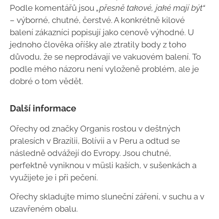
Podle komentářů jsou
„přesně takové, jaké mají být“
– výborné, chutné, čerstvé. A konkrétně kilové
balení zákazníci popisují jako cenově výhodné. U
jednoho člověka oříšky ale ztratily body z toho
důvodu, že se neprodávají ve vakuovém balení. To
podle mého názoru není vyloženě problém, ale je
dobré o tom vědět.
Další informace
Ořechy od značky Organis rostou v deštných
pralesích v Brazílii, Bolívii a v Peru a odtud se
následně odvážejí do Evropy. Jsou chutné,
perfektně vyniknou v müsli kaších, v sušenkách a
využijete je i při pečení.
Ořechy skladujte mimo sluneční záření, v suchu a v
uzavřeném obalu.