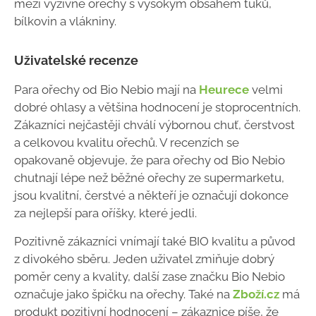
mezi výživné ořechy s vysokým obsahem tuků,
bílkovin a vlákniny.
Uživatelské recenze
Para ořechy od Bio Nebio mají na
Heurece
velmi
dobré ohlasy a většina hodnocení je stoprocentních.
Zákazníci nejčastěji chválí výbornou chuť, čerstvost
a celkovou kvalitu ořechů. V recenzích se
opakovaně objevuje, že para ořechy od Bio Nebio
chutnají lépe než běžné ořechy ze supermarketu,
jsou kvalitní, čerstvé a někteří je označují dokonce
za nejlepší para oříšky, které jedli.
Pozitivně zákazníci vnímají také BIO kvalitu a původ
z divokého sběru. Jeden uživatel zmiňuje dobrý
poměr ceny a kvality, další zase značku Bio Nebio
označuje jako špičku na ořechy. Také na
Zboží.cz
má
produkt pozitivní hodnocení – zákaznice píše, že