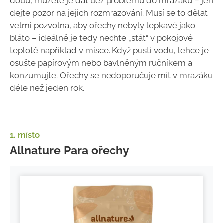
dobu, můžete je dát bez problému do mrazáku – jen
dejte pozor na jejich rozmrazování. Musí se to dělat
velmi pozvolna, aby ořechy nebyly lepkavé jako
bláto – ideálně je tedy nechte „stát“ v pokojové
teplotě například v misce. Když pustí vodu, lehce je
osušte papírovým nebo bavlněným ručníkem a
konzumujte. Ořechy se nedoporučuje mít v mrazáku
déle než jeden rok.
1. místo
Allnature Para ořechy