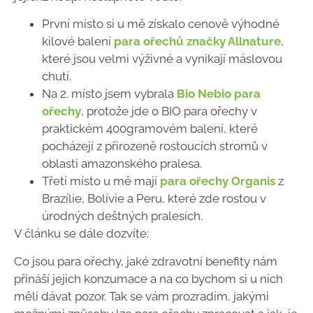
První místo si u mě získalo cenově výhodné
kilové balení
para ořechů značky Allnature
,
které jsou velmi výživné a vynikají máslovou
chutí.
Na 2. místo jsem vybrala
Bio Nebio para
ořechy
, protože jde o BIO para ořechy v
praktickém 400gramovém balení, které
pocházejí z přirozeně rostoucích stromů v
oblasti amazonského pralesa.
Třetí místo u mě mají
para ořechy Organis
z
Brazílie, Bolívie a Peru, které zde rostou v
úrodných deštných pralesích.
V článku se dále dozvíte:
Co jsou para ořechy, jaké zdravotní benefity nám
přináší jejich konzumace a na co bychom si u nich
měli dávat pozor. Tak se vám prozradím, jakými