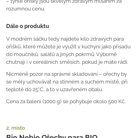
– tyhle oříšky jsou skvělým zdravým mlsáním za
rozumnou cenu.
Dále o produktu
V modrém sáčku tedy najdete kilo zdravých para
oříšků, které můžete je využít v kuchyni jako přísadu
do moučníků, salátů a jiných pokrmů. Výborně
chutnají i v cereálních směsích, pokud je máte rádi.
Nicméně pozor na správné skladování – ořechy by
se měly uchovávat na stinném a suchém místě, při
teplotě do 25°C, a to v uzavřeném obalu.
Cena za balení (1000 g) se pohybuje okolo 500 Kč.
2. místo
Bio Nebio Ořechy para BIO