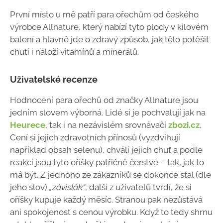
První místo u mě patří para ořechům od českého
výrobce Allnature, který nabízí tyto plody v kilovém
balení a hlavně jde o zdravý způsob, jak tělo potěšit
chutí i náloží vitamínů a minerálů.
Uživatelské recenze
Hodnocení para ořechů od značky Allnature jsou
jedním slovem výborná. Lidé si je pochvalují jak na
Heurece
, tak i na nezávislém srovnávači
zbozi.cz
.
Cení si jejich zdravotních přínosů (vyzdvihují
například obsah selenu), chválí jejich chuť a podle
reakcí jsou tyto oříšky patřičně čerstvé – tak, jak to
má být. Z jednoho ze zákazníků se dokonce stal (dle
jeho slov)
„závislák“
, další z uživatelů tvrdí, že si
oříšky kupuje každý měsíc. Stranou pak nezůstává
ani spokojenost s cenou výrobku. Když to tedy shrnu