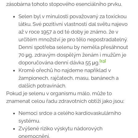
zásobárna tohoto stopového esenciálního prvku.
Selen byl v minulosti považovaný za toxickou
látku. Své pozitivní vlastnosti dal světu najevo
až v roce 1957 a od té doby je známo, že v
určitém množství je pro tělo nepostradatelný.
Denní spotřeba selenu by neměla přesáhnout
70 μg, zdravým dospělým ženám i mužům je
[13]
doporučována denní dávka 55 μg.
Kromě ořechů ho najdeme například v
žampionech, rajčatech, masu, banánech a
dalších potravinách.
Pokud je selenu v organismu málo, může to
znamenat celou řadu zdravotních obtíží jako jsou:
Nemoci srdce a celého kardiovaskulárního
systému.
Zvýšené riziko výskytu nádorových
onemocnění.