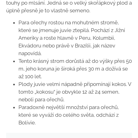
touhy po mlsání. Jedná se o velký skořápkový plod a
úplně přesně je to vlastně semeno.
Para ořechy rostou na mohutném stromě,
které se jmenuje juvie ztepilá. Pochází z Jižní
Ameriky a roste hlavně v Peru, Kolumbii,
Ekvádoru nebo právě v Brazílii, jak název
napovídá.
Tento krásný strom dorůstá až do výšky přes 50
m, jeho koruna je široká přes 30 m a dožívá se
až 100 let.
Plody juvie velmi nápadně připomínají kokos. V
tomto „kokosu“ je obvykle
12 až 24 semen,
neboli para ořechů.
Paradoxně největší množství para ořechů,
které se vyváží do celého světa, odchází z
Bolívie.