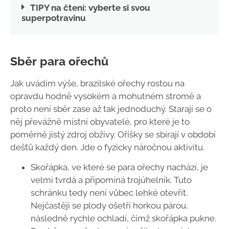
TIPY na čtení: vyberte si svou
superpotravinu
Sběr para ořechů
Jak uvádím výše, brazilské ořechy rostou na
opravdu hodně vysokém a mohutném stromě a
proto není sběr zase až tak jednoduchý. Starají se o
něj převážně místní obyvatelé, pro které je to
poměrně jistý zdroj obživy. Oříšky se sbírají v období
dešťů každý den. Jde o fyzicky náročnou aktivitu.
Skořápka, ve které se para ořechy nachází, je
velmi tvrdá a připomíná trojúhelník. Tuto
schránku tedy není vůbec lehké otevřít.
Nejčastěji se plody ošetří horkou párou,
následně rychle ochladí, čímž skořápka pukne.