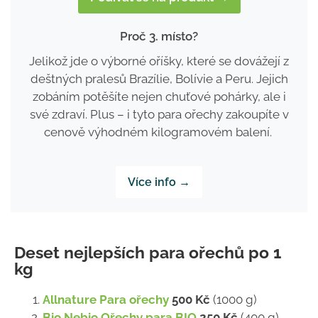
Proč 3. místo?
Jelikož jde o výborné oříšky, které se dovážejí z
deštných pralesů Brazílie, Bolívie a Peru. Jejich
zobáním potěšíte nejen chuťové pohárky, ale i
své zdraví. Plus – i tyto para ořechy zakoupíte v
cenově výhodném kilogramovém balení.
Více info →
Deset nejlepších para ořechů po 1
kg
Allnature Para ořechy
500 Kč
(1000 g)
Bio Nebio Ořechy para BIO
250 Kč
(400 g)