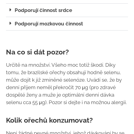
Podporují činnost srdce
Podporují mozkovou činnost
Na co si dát pozor?
Určitě na množství. Všeho moc totiž škodí. Díky
tomu, že brazilské ořechy obsahují hodně selenu,
může dojít k již zmíněné selenóze. Uvádí se, že by
denní příjem neměl překročit
70 μg (pro zdravé
dospělé ženy a muže je optimální denní dávka
selenu cca 55 μg). Pozor si dejte i na možnou alergii.
Kolik ořechů konzumovat?
Není žádné pevné množství, jehož dávkování by se