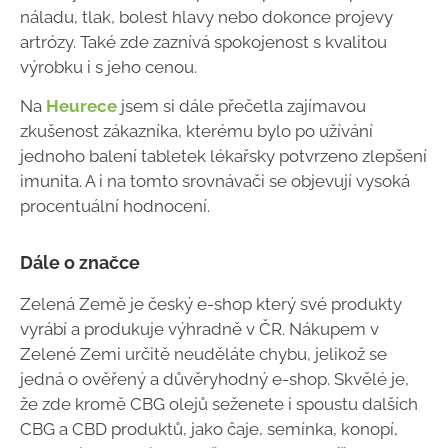
náladu, tlak, bolest hlavy nebo dokonce projevy
artrózy. Také zde zaznívá spokojenost s kvalitou
výrobku i s jeho cenou.
Na
Heurece
jsem si dále přečetla zajímavou
zkušenost zákazníka, kterému bylo po užívání
jednoho balení tabletek lékařsky potvrzeno zlepšení
imunita. A i na tomto srovnávači se objevují vysoká
procentuální hodnocení.
Dále o značce
Zelená Země je český e-shop který své produkty
vyrábí a produkuje výhradně v ČR. Nákupem v
Zelené Zemi určitě neuděláte chybu, jelikož se
jedná o ověřený a důvěryhodný e-shop. Skvělé je,
že zde kromě CBG olejů seženete i spoustu dalších
CBG a CBD produktů, jako čaje, semínka, konopí,