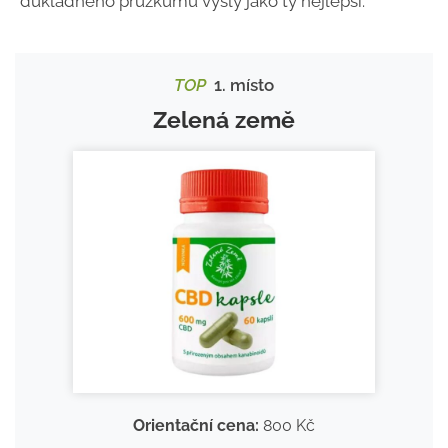
důkladného průzkumu vyšly jako ty nejlepší.
TOP
1. místo
Zelená země
Orientační cena:
800 Kč