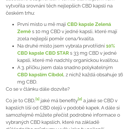
vytvořila srovnání těch nejlepších CBD kapslí na
českém trhu:
První místo u mě mají
CBD kapsle Zelená
Země
s 10 mg CBD v jedné kapsli, které mají
zcela nejlepší poměr cena/kvalita.
Na druhé místo jsem vybrala prvotřídní
10%
CBD kapsle CBD STAR
s 33 mg CBD v jedné
kapsli, které mě nadchly organickou kvalitou.
A 3. příčku jsem dala snadno polykatelným
CBD kapslím Cibdol
, z nichž každá obsahuje 16
mg CBD.
Co se v článku dále dozvíte?
[1]
[2]
Co je to CBD,
jaké má benefity
a jaké se CBD v
kapslích liší od CBD olejů v podobě kapek. A dále si
samozřejmě můžete přečíst podrobné informace o
vybraných CBD kapslích, které na základě