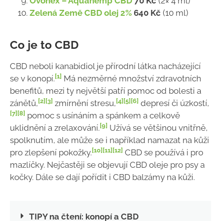
Ovonex – Aquahemp CBD
70 Kč
(2× 4 ml)
Zelená Země CBD olej 2%
640 Kč
(10 ml)
Co je to CBD
CBD neboli kanabidiol je přírodní látka nacházející
[1]
se v konopí.
Má nezměrné množství zdravotních
benefitů, mezi ty největší patří pomoc od bolesti a
[2]
[3]
[4]
[5]
[6]
zánětů,
zmírnění stresu,
depresí či úzkostí,
[7]
[8]
pomoc s usínáním a spánkem a celkově
[9]
uklidnění a zrelaxování.
Užívá se většinou vnitřně,
spolknutím, ale může se i například namazat na kůži
[10]
[11]
[12]
pro zlepšení pokožky.
CBD se používá i pro
mazlíčky. Nejčastěji se objevují CBD oleje pro psy a
kočky. Dále se dají pořídit i CBD balzámy na kůži.
TIPY na čtení: konopí a CBD