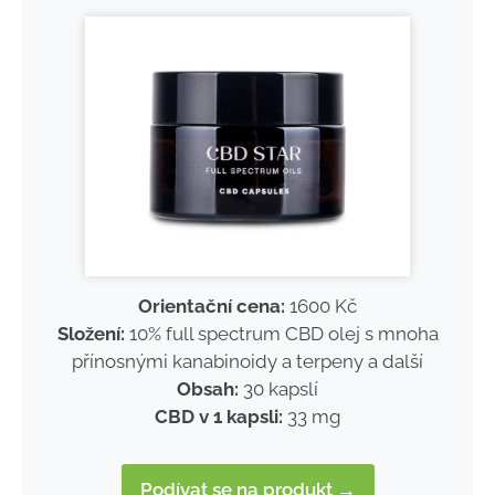
Orientační cena:
1600 Kč
Složení:
10% full spectrum CBD olej s mnoha
přínosnými kanabinoidy a terpeny a další
Obsah:
30 kapslí
CBD v 1 kapsli:
33 mg
Podívat se na produkt →