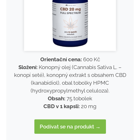
Orientační cena:
600 Kč
Složení:
Konopný olej (Cannabis Sativa L. –
konopí seté), konopný extrakt s obsahem CBD
(kanabidiol), obal tobolky HPMC
(hydroxypropylmethyl celuloza).
Obsah:
75 tobolek
CBD v 1 kapsli:
20 mg
Podívat se na produkt →