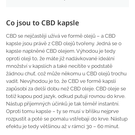
Co jsou to CBD kapsle
CBD se nejčastěji užívá ve formě olejů – a CBD
kapsle jsou právě z CBD olejů tvořeny. Jedná se o
kapsle naplněné CBD olejem. Výhodou je tedy
oproti oleji to, že máte již nadávkované ideální
množství v kapslích a také necítíte v podstatě
žádnou chuť, což může někomu u CBD olejů trochu
vadit. Nevýhodou je to, že CBD ve formě kapslí
zapůsobí za delší dobu než CBD oleje. CBD oleje se
totiž kapou pod jazyk, odkud putují rovnou do krve.
Nástup příjemných účinků je tak téměř instantní.
Oproti tomu kapsle – ty se musí v bříšku nejprve
rozpustit a poté se pomalu vstřebají do krve. Nástup
efektu je tedy většinou až v rámci 30 – 60 minut.