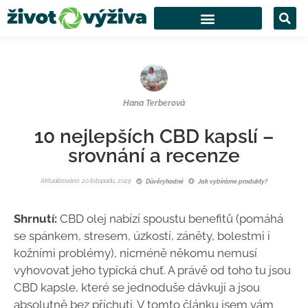
Hana Terberová
10 nejlepších CBD kapslí –
srovnání a recenze
Aktualizováno: 20 listopadu, 2025
Důvěryhodné
Jak vybíráme produkty?
Shrnutí:
CBD olej nabízí spoustu benefitů (pomáhá
se spánkem, stresem, úzkostí, záněty, bolestmi i
kožními problémy), nicméně někomu nemusí
vyhovovat jeho typická chuť. A právě od toho tu jsou
CBD kapsle, které se jednoduše dávkují a jsou
absolutně bez příchuti. V tomto článku jsem vám