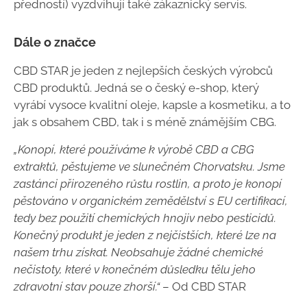
předností) vyzdvihují také zákaznický servis.
Dále o značce
CBD STAR je jeden z nejlepších českých výrobců
CBD produktů. Jedná se o český e-shop, který
vyrábí vysoce kvalitní oleje, kapsle a kosmetiku, a to
jak s obsahem CBD, tak i s méně známějším CBG.
„Konopí, které používáme k výrobě CBD a CBG
extraktů, pěstujeme ve slunečném Chorvatsku. Jsme
zastánci přirozeného růstu rostlin, a proto je konopí
pěstováno v organickém zemědělství s EU certifikací,
tedy bez použití chemických hnojiv nebo pesticidů.
Konečný produkt je jeden z nejčistších, které lze na
našem trhu získat. Neobsahuje žádné chemické
nečistoty, které v konečném důsledku tělu jeho
zdravotní stav pouze zhorší.“
– Od CBD STAR