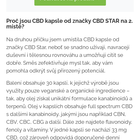
Proč jsou CBD kapsle od značky CBD STAR na 2.
místě?
Na druhou příčku jsem umístila CBD kapsle od
značky CBD Star, neboť se snadno užívají, navracejí
duševní i tělesnou rovnováhu a umožňují cítit se
dobře. Směs zefektivňuje mysl tak, aby vám
pomohla odkrýt svůj přirozený potenciál.
Balení obsahuje 30 kapslí, k jejichž výrobě jsou
využity pouze veganské a organické ingredience –
tak, aby olej získal unikátní formulace kanabinoidů a
terpenů. Olej v kapslích obsahuje full spectrum CBD
s dalšími kanabinoidy, jakými jsou například CBN,
CBV, CBC, CBG a další. Dále zde najdete flavonoidy,
fenoly a vitamíny. V jedné kapsli se nachází 33 mg
CBD, což zároveň odpovídá doporučené denní