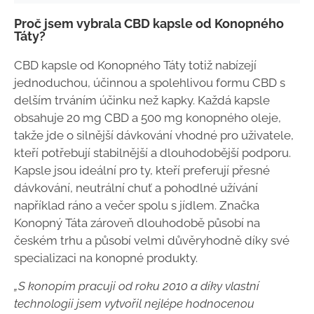
Proč jsem vybrala CBD kapsle od Konopného
Táty?
CBD kapsle od Konopného Táty totiž nabízejí
jednoduchou, účinnou a spolehlivou formu CBD s
delším trváním účinku než kapky. Každá kapsle
obsahuje 20 mg CBD a 500 mg konopného oleje,
takže jde o silnější dávkování vhodné pro uživatele,
kteří potřebují stabilnější a dlouhodobější podporu.
Kapsle jsou ideální pro ty, kteří preferují přesné
dávkování, neutrální chuť a pohodlné užívání
například ráno a večer spolu s jídlem. Značka
Konopný Táta zároveň dlouhodobě působí na
českém trhu a působí velmi důvěryhodně díky své
specializaci na konopné produkty.
„S konopím pracuji od roku 2010 a díky vlastní
technologii jsem vytvořil nejlépe hodnocenou