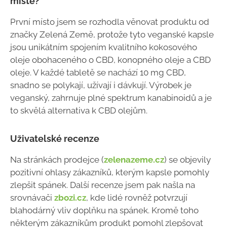
místě?
První místo jsem se rozhodla věnovat produktu od
značky Zelená Země, protože tyto veganské kapsle
jsou unikátním spojením kvalitního kokosového
oleje obohaceného o CBD, konopného oleje a CBD
oleje. V každé tabletě se nachází 10 mg CBD,
snadno se polykají, užívají i dávkují. Výrobek je
veganský, zahrnuje plné spektrum kanabinoidů a je
to skvělá alternativa k CBD olejům.
Uživatelské recenze
Na stránkách prodejce (
zelenazeme.cz
) se objevily
pozitivní ohlasy zákazníků, kterým kapsle pomohly
zlepšit spánek. Další recenze jsem pak našla na
srovnávači
zbozi.cz
, kde lidé rovněž potvrzují
blahodárný vliv doplňku na spánek. Kromě toho
některým zákazníkům produkt pomohl zlepšovat