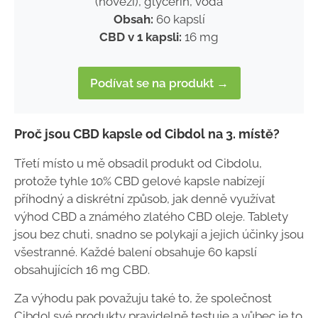
(hovězí), glycerin, voda
Obsah:
60 kapslí
CBD v 1 kapsli:
16 mg
Podívat se na produkt →
Proč jsou CBD kapsle od Cibdol na 3. místě?
Třetí místo u mě obsadil produkt od Cibdolu,
protože tyhle 10% CBD gelové kapsle nabízejí
příhodný a diskrétní způsob, jak denně využívat
výhod CBD a známého zlatého CBD oleje. Tablety
jsou bez chuti, snadno se polykají a jejich účinky jsou
všestranné. Každé balení obsahuje 60 kapslí
obsahujících 16 mg CBD.
Za výhodu pak považuju také to, že společnost
Cibdol své produkty pravidelně testuje a vůbec je to