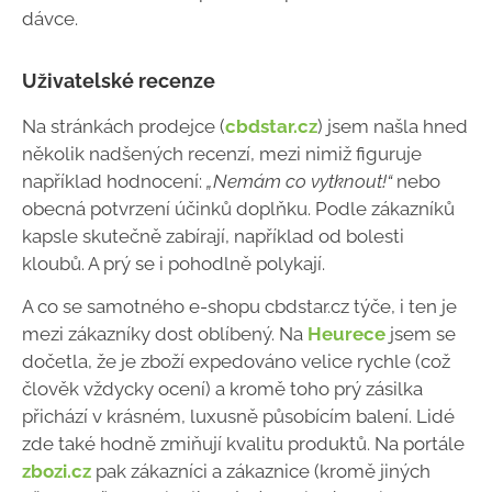
dávce.
Uživatelské recenze
Na stránkách prodejce (
cbdstar.cz
) jsem našla hned
několik nadšených recenzí, mezi nimiž figuruje
například hodnocení:
„Nemám co vytknout!“
nebo
obecná potvrzení účinků doplňku. Podle zákazníků
kapsle skutečně zabírají, například od bolesti
kloubů. A prý se i pohodlně polykají.
A co se samotného e-shopu cbdstar.cz týče, i ten je
mezi zákazníky dost oblíbený. Na
Heurece
jsem se
dočetla, že je zboží expedováno velice rychle (což
člověk vždycky ocení) a kromě toho prý zásilka
přichází v krásném, luxusně působícím balení. Lidé
zde také hodně zmiňují kvalitu produktů. Na portále
zbozi.cz
pak zákazníci a zákaznice (kromě jiných