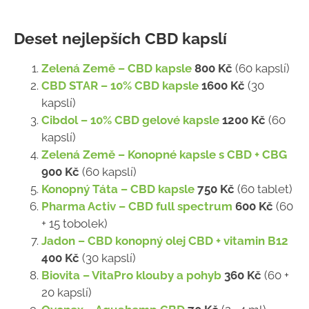
Deset nejlepších CBD kapslí
Zelená Země – CBD kapsle
800 Kč
(60 kapslí)
CBD STAR – 10% CBD kapsle
1600 Kč
(30
kapslí)
Cibdol – 10% CBD gelové kapsle
1200 Kč
(60
kapslí)
Zelená Země – Konopné kapsle s CBD + CBG
900 Kč
(60 kapslí)
Konopný Táta – CBD kapsle
750 Kč
(60 tablet)
Pharma Activ – CBD full spectrum
600 Kč
(60
+ 15 tobolek)
Jadon – CBD konopný olej CBD + vitamin B12
400 Kč
(30 kapslí)
Biovita – VitaPro klouby a pohyb
360 Kč
(60 +
20 kapslí)