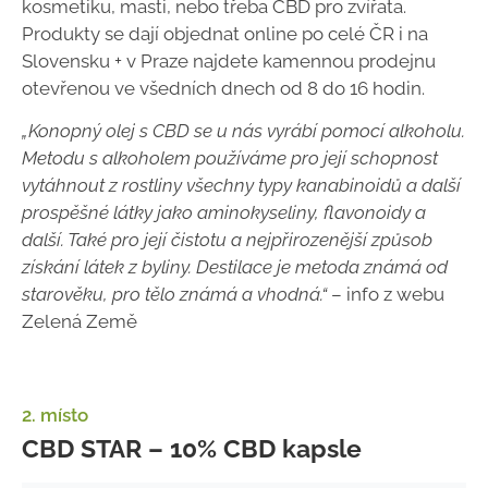
kosmetiku, masti, nebo třeba CBD pro zvířata.
Produkty se dají objednat online po celé ČR i na
Slovensku + v Praze najdete kamennou prodejnu
otevřenou ve všedních dnech od 8 do 16 hodin.
„Konopný olej s CBD se u nás vyrábí pomocí alkoholu.
Metodu s alkoholem používáme pro její schopnost
vytáhnout z rostliny všechny typy kanabinoidů a další
prospěšné látky jako aminokyseliny, flavonoidy a
další. Také pro její čistotu a nejpřirozenější způsob
získání látek z byliny. Destilace je metoda známá od
starověku, pro tělo známá a vhodná.“
– info z webu
Zelená Země
2. místo
CBD STAR – 10% CBD kapsle