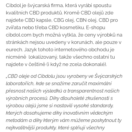
Cibdol je švýcarská firma, která vyrábí spoustu
kvalitních CBD produktů. Kromě CBD olejů zde
najdete CBD kapsle, CBG olej, CBN olej, CBD pro
zvířata nebo třeba CBD kosmetiku. E-shopu
cibdol.com bych možná vytkla, že ceny výrobků na
stránkách nejsou uvedeny v korunách, ale pouze v
eurech. Jazyk tohoto internetového obchodu je
nicméně lokalizovaný, takže všechno ostatní tu
najdete v češtině (i když ne zcela dokonalé).
„CBD oleje od Cibdolu jsou vyrobeny ve Švýcarských
laboratořích, kde se snažíme zaručit maximální
přesnost našich výsledků a transparentnost našich
výrobních procesů. Díky dlouholeté zkušenosti s
výrobou olejů jsme si nastavili vysoké standardy,
kterých dosahujeme díky inovativním vědeckým
metodám a díky kterým vám můžeme poskytnout ty
nejkvalitnější produkty, které splňují všechny