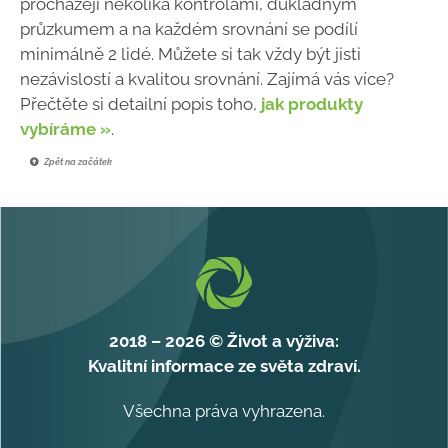
procházejí několika kontrolami, důkladným
průzkumem a na každém srovnání se podílí
minimálně 2 lidé. Můžete si tak vždy být jisti
nezávislostí a kvalitou srovnání. Zajímá vás více?
Přečtěte si detailní popis toho,
jak produkty
vybíráme »
.
Zpět na začátek
2018 – 2026 © Život a výživa:
Kvalitní informace ze světa zdraví.
Všechna práva vyhrazena.