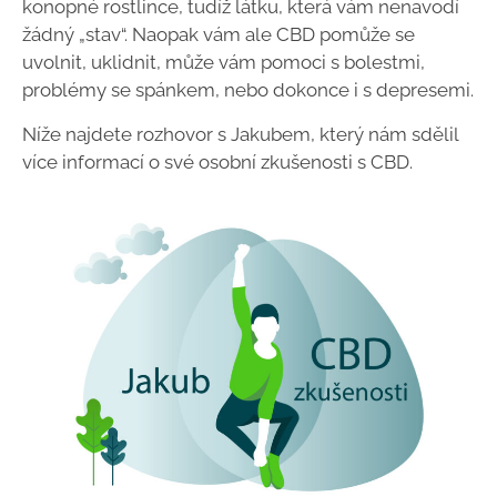
konopné rostlince, tudíž látku, která vám nenavodí
žádný „stav“. Naopak vám ale CBD pomůže se
uvolnit, uklidnit, může vám pomoci s bolestmi,
problémy se spánkem, nebo dokonce i s depresemi.
Níže najdete rozhovor s Jakubem, který nám sdělil
více informací o své osobní zkušenosti s CBD.