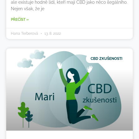
ale existuje hodně lidí, kteří mají CBD jako něco ilegálního.
Nejen však, že je
PŘEČÍST »
Hana Terberová
13. 8. 2022
CBD ZKUŠENOSTI