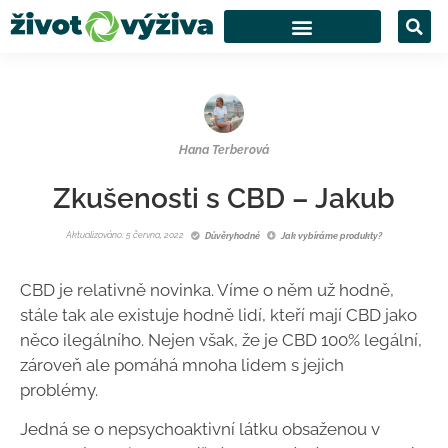
Hana Terberová
Zkušenosti s CBD – Jakub
Aktualizováno: 5 června, 2022
Důvěryhodné
Jak vybíráme produkty?
CBD je relativně novinka. Víme o něm už hodně,
stále tak ale existuje hodně lidí, kteří mají CBD jako
něco ilegálního. Nejen však, že je CBD 100% legální,
zároveň ale pomáhá mnoha lidem s jejich
problémy.
Jedná se o nepsychoaktivní látku obsaženou v