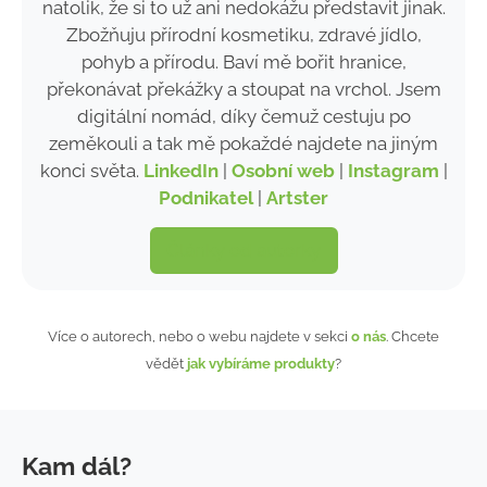
natolik, že si to už ani nedokážu představit jinak.
Zbožňuju přírodní kosmetiku, zdravé jídlo,
pohyb a přírodu. Baví mě bořit hranice,
překonávat překážky a stoupat na vrchol. Jsem
digitální nomád, díky čemuž cestuju po
zeměkouli a tak mě pokaždé najdete na jiným
konci světa.
LinkedIn
|
Osobní web
|
Instagram
|
Podnikatel
|
Artster
Články od autorky
Více o autorech, nebo o webu najdete v sekci
o nás
. Chcete
vědět
jak vybíráme produkty
?
Kam dál?