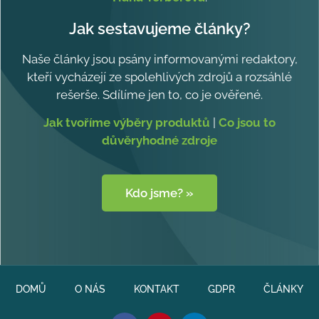
Jak sestavujeme články?
Naše články jsou psány informovanými redaktory,
kteří vycházejí ze spolehlivých zdrojů a rozsáhlé
rešerše. Sdílíme jen to, co je ověřené.
Jak tvoříme výběry produktů
|
Co jsou to
důvěryhodné zdroje
Kdo jsme? »
DOMŮ
O NÁS
KONTAKT
GDPR
ČLÁNKY