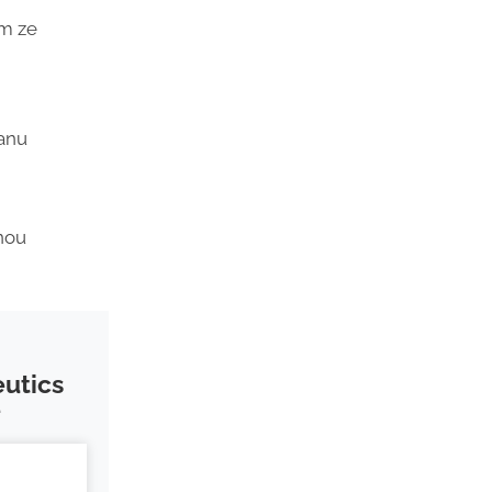
em ze
anu
nou
utics
e