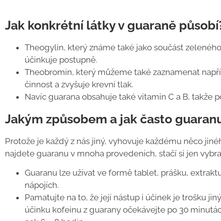
Jak konkrétní látky v guaraně působí
Theogylin, který známe také jako součást zeleného 
účinkuje postupně.
Theobromin, který můžeme také zaznamenat napříkla
činnost a zvyšuje krevní tlak.
Navíc guarana obsahuje také vitamin C a B, takže p
Jakým způsobem a jak často guaranu
Protože je každý z nás jiný, vyhovuje každému něco jiné
najdete guaranu v mnoha provedeních, stačí si jen vybra
Guaranu lze užívat ve formě tablet, prášku, extraktu
nápojích.
Pamatujte na to, že její nástup i účinek je trošku ji
účinku kofeinu z guarany očekávejte po 30 minutách,