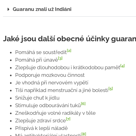
Guaranu znali už Indiáni
Jaké jsou další obecné účinky guara
[2]
Pomáhá se soustředit
[3]
Pomáhá při únavě
[4]
Zlepšuje dlouhodobou i krátkodobou paměť
Podporuje mozkovou činnost
Je vhodná při nervovém vypětí
[5]
Tiší například menstruační a jiné bolesti
Snižuje chuť k jídlu
[6]
Stimuluje odbourávání tuků
Zneškodňuje volné radikály v těle
[7]
Zlepšuje zdraví srdce
Přispívá k lepší náladě
[8]
Má antibakteriální vlastnosti