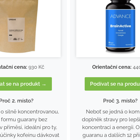
ntační cena:
930 Kč
Orientační cena:
44
at se na produkt →
Podívat se na prod
Proč 2. místo?
Proč 3. místo?
e o silně koncentrovanou,
Neboť se jedná o kom
u formu guarany bez
doplněk stravy pro lepš
v příměsí, ideální pro ty,
koncentraci a energii. 
í účinky kofeinu dávkovat
guaranu a dalších 12 př