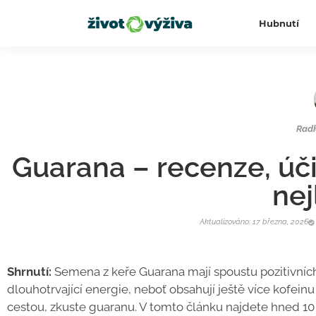
Hubnutí
Rad
Guarana – recenze, úči
nej
Aktualizováno: 17 března, 2026
Shrnutí:
Semena z keře Guarana mají spoustu pozitivních 
dlouhotrvající energie, neboť obsahují ještě více kofeinu 
cestou, zkuste guaranu. V tomto článku najdete hned 10