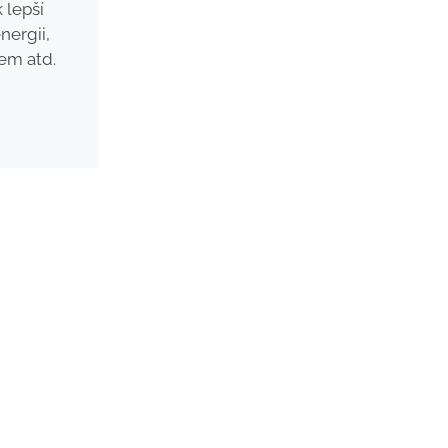
k lepší
nergii,
em atd.