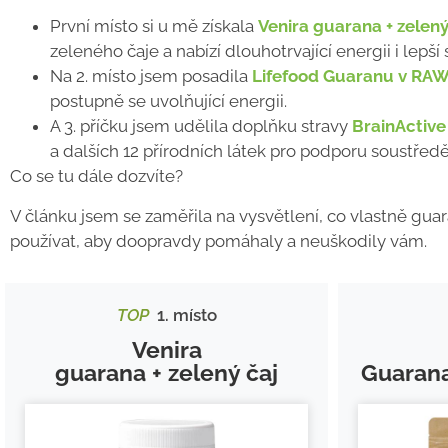
První místo si u mě získala
Venira guarana + zelený
zeleného čaje a nabízí dlouhotrvající energii i lep
Na 2. místo jsem posadila
Lifefood Guaranu v RAW
postupně se uvolňující energii.
A 3. příčku jsem udělila doplňku stravy
BrainActive
a dalších 12 přírodních látek pro podporu soustředě
Co se tu dále dozvíte?
V článku jsem se zaměřila na vysvětlení, co vlastně guar
používat, aby doopravdy pomáhaly a neuškodily vám.
TOP
1. místo
Venira
guarana + zelený čaj
Guaran