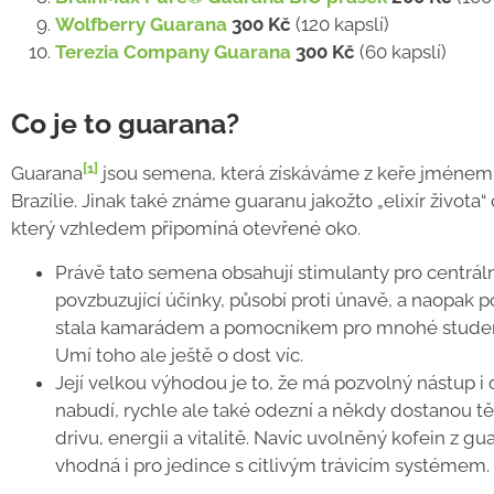
Wolfberry Guarana
300 Kč
(120 kapslí)
Terezia Company Guarana
300 Kč
(60 kapslí)
Co je to guarana?
[1]
Guarana
jsou semena, která získáváme z keře jménem 
Brazílie. Jinak také známe guaranu jakožto „elixír života“
který vzhledem připomíná otevřené oko.
Právě tato semena obsahují stimulanty pro centrál
povzbuzující účinky, působí proti únavě, a naopak 
stala kamarádem a pomocníkem pro mnohé student
Umí toho ale ještě o dost víc.
Její velkou výhodou je to, že má pozvolný nástup i
nabudí, rychle ale také odezní a někdy dostanou t
drivu, energii a vitalitě. Navíc uvolněný kofein z 
vhodná i pro jedince s citlivým trávicím systémem.