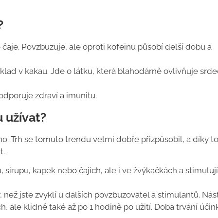
?
čaje. Povzbuzuje, ale oproti kofeinu působí delší dobu a
d v kakau. Jde o látku, která blahodárně ovlivňuje srde
odporuje zdraví a imunitu.
 užívat?
ho. Trh se tomuto trendu velmi dobře přizpůsobil, a díky 
t.
, sirupu, kapek nebo čajích, ale i ve žvýkačkách a stimuluj
ný, než jste zvyklí u dalších povzbuzovatel a stimulantů. Ná
 ale klidně také až po 1 hodině po užití. Doba trvání účin