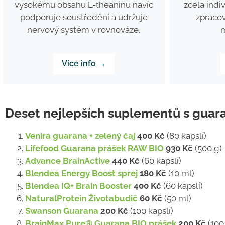
vysokému obsahu L-theaninu navíc
zcela indi
podporuje soustředění a udržuje
zpracov
nervový systém v rovnováze.
m
Více info →
Deset nejlepších suplementů s guar
Venira guarana + zelený čaj
400 Kč
(80 kapslí)
Lifefood Guarana prášek RAW BIO
930 Kč
(500 g)
Advance BrainActive
440 Kč
(60 kapslí)
Blendea Energy Boost sprej
180 Kč
(10 ml)
Blendea IQ+ Brain Booster
400 Kč
(60 kapslí)
NaturalProtein Životabudič
60 Kč
(50 ml)
Swanson Guarana
200 Kč
(100 kapslí)
BrainMax Pure® Guarana BIO prášek
200 Kč
(100