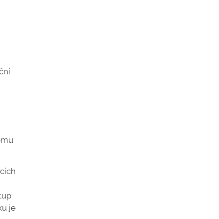
ční
tomu
ících
stup
ku je