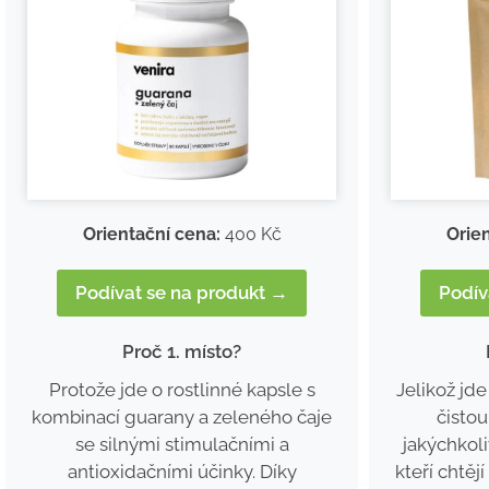
Orientační cena:
400 Kč
Orie
Podívat se na produkt →
Podív
Proč 1. místo?
Protože jde o rostlinné kapsle s
Jelikož jd
kombinací guarany a zeleného čaje
čisto
se silnými stimulačními a
jakýchkoli
antioxidačními účinky. Díky
kteří chtěj