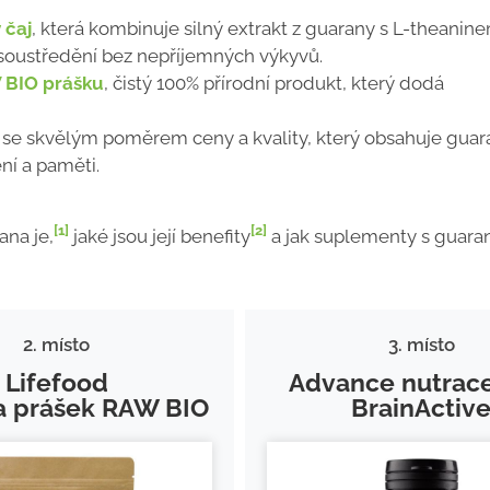
 čaj
, která kombinuje silný extrakt z guarany s L-theanin
ší soustředění bez nepříjemných výkyvů.
 BIO prášku
, čistý 100% přírodní produkt, který dodá
se skvělým poměrem ceny a kvality, který obsahuje guar
ní a paměti.
[1]
[2]
ana je,
jaké jsou její benefity
a jak suplementy s guara
2. místo
3. místo
Lifefood
Advance nutrace
a prášek RAW BIO
BrainActiv