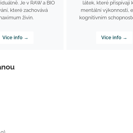
viduálně. Je v RAW a BIO
látek, které přispívají 
ání, které zachovává
mentální výkonnosti, e
aximum živin.
kognitivním schopnost
Více info →
Více info →
anou
 g)