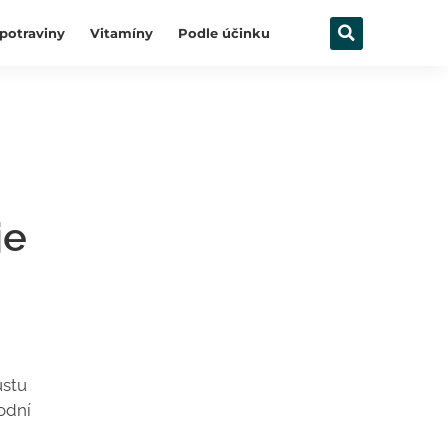
potraviny
Vitamíny
Podle účinku
je
ustu
rodní