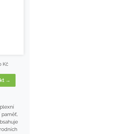
0 Kč
ukt →
plexní
í paměť,
Obsahuje
írodních