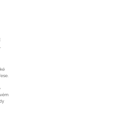
í
,
aké
ese.
e
 svém
edy