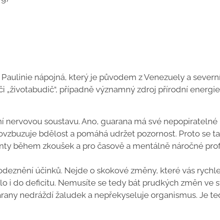
Paulinie nápojná, který je původem z Venezuely a severn
 či „životabudič“, případně významný zdroj přírodní energie
ní nervovou soustavu. Ano, guarana má své nepopiratelné
povzbuzuje bdělost a pomáhá udržet pozornost. Proto se t
y během zkoušek a pro časově a mentálně náročné prof
 odeznění účinků. Nejde o skokové změny, které vás rychl
ělo i do deficitu. Nemusíte se tedy bát prudkých změn ve
guarany nedráždí žaludek a nepřekyseluje organismus. Je t