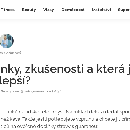
Fitness
Beauty
Vlasy
Domácnost
Mateřství
Super
ka Sezimová
nky, zkušenosti a která 
lepší?
Důvěryhodné
Jak vybíráme produkty?
účinků na lidské tělo i mysl. Například dokáží dodat spo
než káva. Takže jestli potřebujete vzpruhu a chcete jít pří
 tipů na ověřené doplňky stravy s guaranou: