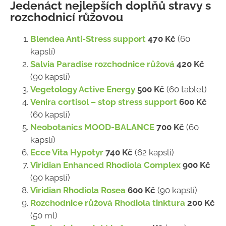
Jedenáct nejlepších doplňů stravy s
rozchodnicí růžovou
Blendea Anti-Stress support
470 Kč
(60
kapslí)
Salvia Paradise rozchodnice růžová
420 Kč
(90 kapslí)
Vegetology Active Energy
500 Kč
(60 tablet)
Venira cortisol – stop stress support
600 Kč
(60 kapslí)
Neobotanics MOOD-BALANCE
700 Kč
(60
kapslí)
Ecce Vita Hypotyr
740 Kč
(62 kapslí)
Viridian Enhanced Rhodiola Complex
900 Kč
(90 kapslí)
Viridian Rhodiola Rosea
600 Kč
(90 kapslí)
Rozchodnice růžová Rhodiola tinktura
200 Kč
(50 ml)