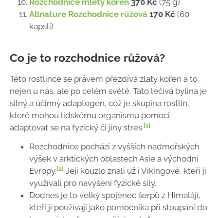
Rozchodnice mletý kořen
370 Kč
(75 g)
Allnature Rozchodnice růžová
170 Kč
(60
kapslí)
Co je to rozchodnice růžová?
Této rostlince se právem přezdívá zlatý kořen a to
nejen u nás, ale po celém světě. Tato léčivá bylina je
silný a účinný adaptogen, což je skupina rostlin,
které mohou lidskému organismu pomoci
[1]
adaptovat se na fyzický či jiný stres.
Rozchodnice pochází z vyšších nadmořských
výšek v arktických oblastech Asie a východní
[2]
Evropy.
Její kouzlo znali už i Vikingové, kteří ji
využívali pro navýšení fyzické síly.
Dodnes je to velký spojenec šerpů z Himalájí,
kteří ji používají jako pomocníka při stoupání do