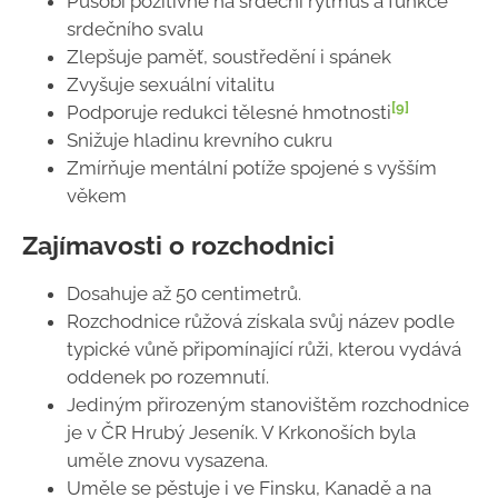
Působí pozitivně na srdeční rytmus a funkce
srdečního svalu
Zlepšuje paměť, soustředění i spánek
Zvyšuje sexuální vitalitu
[9]
Podporuje redukci tělesné hmotnosti
Snižuje hladinu krevního cukru
Zmírňuje mentální potíže spojené s vyšším
věkem
Zajímavosti o rozchodnici
Dosahuje až 50 centimetrů.
Rozchodnice růžová získala svůj název podle
typické vůně připomínající růži, kterou vydává
oddenek po rozemnutí.
Jediným přirozeným stanovištěm rozchodnice
je v ČR Hrubý Jeseník. V Krkonoších byla
uměle znovu vysazena.
Uměle se pěstuje i ve Finsku, Kanadě a na