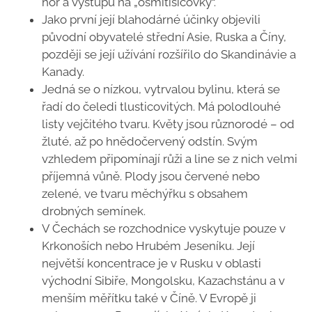
hor a výstupů na „osmitisícovky“.
Jako první její blahodárné účinky objevili
původní obyvatelé střední Asie, Ruska a Číny,
později se její užívání rozšířilo do Skandinávie a
Kanady.
Jedná se o nízkou, vytrvalou bylinu, která se
řadí do čeledi tlusticovitých. Má polodlouhé
listy vejčitého tvaru. Květy jsou různorodé – od
žluté, až po hnědočervený odstín. Svým
vzhledem připomínají růži a line se z nich velmi
příjemná vůně. Plody jsou červené nebo
zelené, ve tvaru měchýřku s obsahem
drobných semínek.
V Čechách se rozchodnice vyskytuje pouze v
Krkonoších nebo Hrubém Jeseníku. Její
největší koncentrace je v Rusku v oblasti
východní Sibiře, Mongolsku, Kazachstánu a v
menším měřítku také v Číně. V Evropě ji