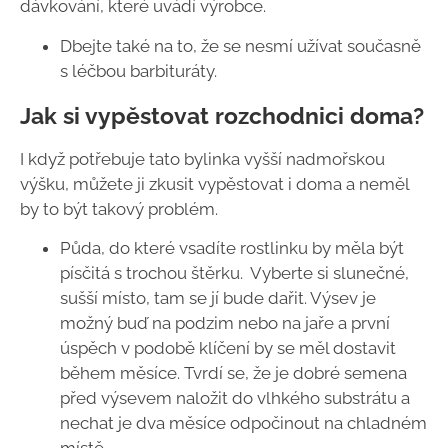
dávkování, které uvádí výrobce.
Dbejte také na to, že se nesmí užívat současně
s léčbou barbituráty.
Jak si vypěstovat rozchodnici doma?
I když potřebuje tato bylinka vyšší nadmořskou
výšku, můžete ji zkusit vypěstovat i doma a neměl
by to být takový problém.
Půda, do které vsadíte rostlinku by měla být
písčitá s trochou štěrku. Vyberte si slunečné,
sušší místo, tam se jí bude dařit. Výsev je
možný buď na podzim nebo na jaře a první
úspěch v podobě klíčení by se měl dostavit
během měsíce. Tvrdí se, že je dobré semena
před výsevem naložit do vlhkého substrátu a
nechat je dva měsíce odpočinout na chladném