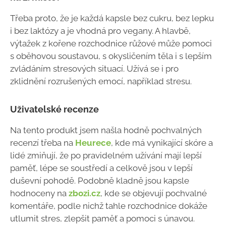
Třeba proto, že je každá kapsle bez cukru, bez lepku
i bez laktózy a je vhodná pro vegany. A hlavbě,
výtažek z kořene rozchodnice růžové může pomoci
s oběhovou soustavou, s okysličením těla i s lepším
zvládáním stresových situací. Užívá se i pro
zklidnění rozrušených emocí, například stresu.
Uživatelské recenze
Na tento produkt jsem našla hodně pochvalných
recenzí třeba na
Heurece
, kde má vynikající skóre a
lidé zmiňují, že po pravidelném užívání mají lepší
paměť, lépe se soustředí a celkově jsou v lepší
duševní pohodě. Podobně kladně jsou kapsle
hodnoceny na
zbozi.cz
, kde se objevují pochvalné
komentáře, podle nichž tahle rozchodnice dokáže
utlumit stres, zlepšit paměť a pomoci s únavou.