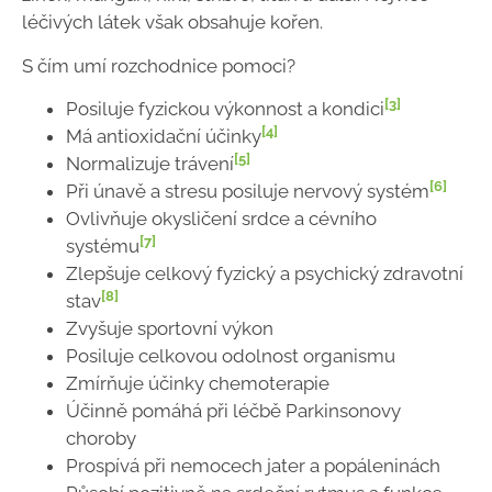
léčivých látek však obsahuje kořen.
S čím umí rozchodnice pomoci?
[3]
Posiluje fyzickou výkonnost a kondici
[4]
Má antioxidační účinky
[5]
Normalizuje trávení
[6]
Při únavě a stresu posiluje nervový systém
Ovlivňuje okysličení srdce a cévního
[7]
systému
Zlepšuje celkový fyzický a psychický zdravotní
[8]
stav
Zvyšuje sportovní výkon
Posiluje celkovou odolnost organismu
Zmírňuje účinky chemoterapie
Účinně pomáhá při léčbě Parkinsonovy
choroby
Prospívá při nemocech jater a popáleninách