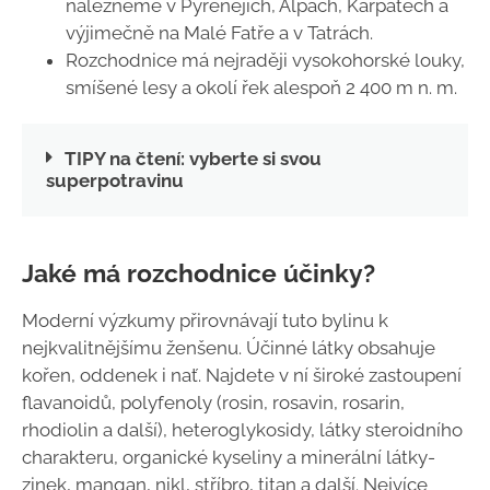
nalezneme v Pyrenejích, Alpách, Karpatech a
výjimečně na Malé Fatře a v Tatrách.
Rozchodnice má nejraději vysokohorské louky,
smíšené lesy a okolí řek alespoň 2 400 m n. m.
TIPY na čtení: vyberte si svou
superpotravinu
Jaké má rozchodnice účinky?
Moderní výzkumy přirovnávají tuto bylinu k
nejkvalitnějšímu ženšenu. Účinné látky obsahuje
kořen, oddenek i nať. Najdete v ní široké zastoupení
flavanoidů, polyfenoly (rosin, rosavin, rosarin,
rhodiolin a další), heteroglykosidy, látky steroidního
charakteru, organické kyseliny a minerální látky-
zinek, mangan, nikl, stříbro, titan a další. Nejvíce