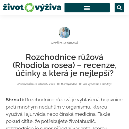
Radka Sezimová
Rozchodnice růžová
(Rhodiola rosea) – recenze,
účinky a která je nejlepší?
Aktualizováno: 12 listopadu, 2025
Důvěryhodné
Jak vybíráme produkty?
Shrnutí:
Rozchodnice růžová je vyhlášená bojovnice
proti mnohým neduhům v organismu, kterou
využívá i ajurvéda nebo čínská medicína. Takže
pokud cítíte, že potřebujete životabudič,
rozchodnice je super přírodní varianta, kterou