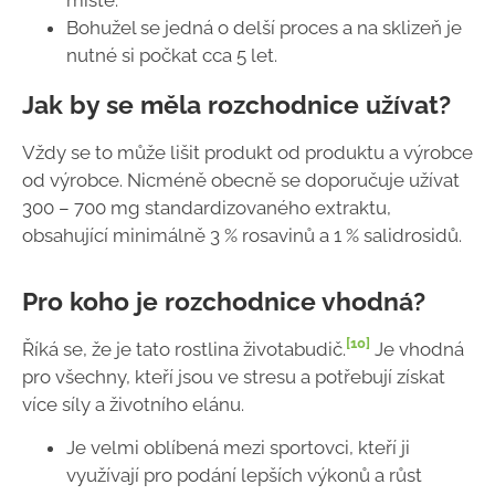
místě.
Bohužel se jedná o delší proces a na sklizeň je
nutné si počkat cca 5 let.
Jak by se měla rozchodnice užívat?
Vždy se to může lišit produkt od produktu a výrobce
od výrobce. Nicméně obecně se doporučuje užívat
300 – 700 mg standardizovaného extraktu,
obsahující minimálně 3 % rosavinů a 1 % salidrosidů.
Pro koho je rozchodnice vhodná?
[10]
Říká se, že je tato rostlina životabudič.
Je vhodná
pro všechny, kteří jsou ve stresu a potřebují získat
více síly a životního elánu.
Je velmi oblíbená mezi sportovci, kteří ji
využívají pro podání lepších výkonů a růst