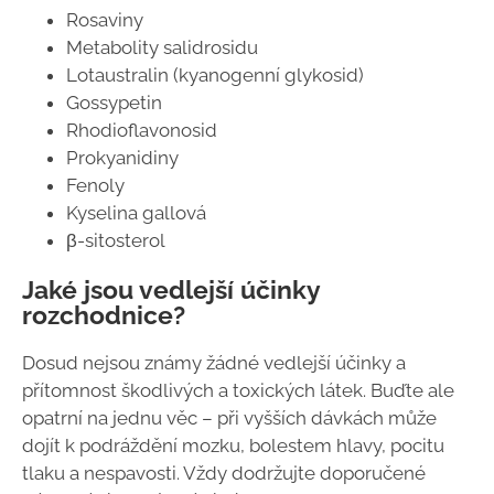
Rosaviny
Metabolity salidrosidu
Lotaustralin (kyanogenní glykosid)
Gossypetin
Rhodioflavonosid
Prokyanidiny
Fenoly
Kyselina gallová
β-sitosterol
Jaké jsou vedlejší účinky
rozchodnice?
Dosud nejsou známy žádné vedlejší účinky a
přítomnost škodlivých a toxických látek. Buďte ale
opatrní na jednu věc – při vyšších dávkách může
dojít k podráždění mozku, bolestem hlavy, pocitu
tlaku a nespavosti. Vždy dodržujte doporučené