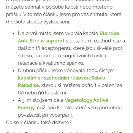
můžete sehnat v podobě kapslí nebo mletého
prášku. V tomto článku jsem pro vás shrnula, která
rhodiola stojí za vyzkoušení:
Na první místo jsem vybrala kapsle
Blendea
Anti-Stress support
s obsahem rozchodnice a
dalších tří adaptogenů, které jsou skvělé proti
stresu, na podporu kognitivních funkcí,
relaxace a kvalitního spánku.
Druhou příčku jsem věnovala 100% čistým
kapslím s rozchodnicí růžovou Salvia
Paradise
, kterou si můžete pořídit v balení se
60 nebo 90 kapslemi.
A 3. místo jsem dala
Vegetology Active
Energy
, což jsou kapsle, které vám pomohou
povzbudit při vyčerpání.
Co se v článku také dozvíte?
[1]