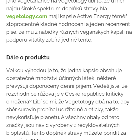
jako vegetariánce na Vegetology líbí to, že u nich
najdu široké spektrum doplňků stravy. Na
vegetology.com
mají kapsle Active Energy téměř
stoprocentně kladné hodnocení a jeden recenzent
píše, že mu z nabídky různých veganských kapslí na
podporu vitality zabírá jedině tento.
Dále o produktu
Velkou výhodou je to, že jedna kapsle obsahuje
dostatečné množství účinných látek, některé
převyšují doporučený denní příjem. Věděli jste, že
rozchodnice růžová je v České republice kriticky
ohrožená? Líbí se mi, že Vegetology dbá na to, aby
sběr surovin probíhal udržitelně a eticky, takže
nevykořisťuje planetu. A všechny obaly od této
značky jsou navíc vyrobeny z recyklovatelných
bioplastů. Tento doplněk stravy můžete pořídit za