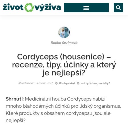
Radka Sezimová
Cordyceps (housenice) –
recenze, tipy, účinky a který
je nejlepší?
Aktualizováno: 19 června, 2026
Důvěryhodné
Jak vybíráme produkty?
Shrnutí:
Medicinální houba Cordyceps nabízí
mnoho blahodárných účinků pro lidský organismus.
Které produkty s obsahem cordycepsu jsou ale
nejlepší?