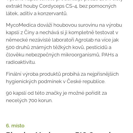
extrakt houby Cordyceps CS-4, bez pomocných
látek, aditiv a konzervantů.
MycoMedica dováží houbovou surovinu na výrobu
kapslí z Číny a nechává si ji kompletně testovat v
německé nezávislé laboratoři Agrolab na více jak
500 druhů známých těžkých kovů, pesticidů a
člověku nebezpečných mikroorganismů, PAHs a
radioaktivitu.
Finální výroba produktů probíhá za nejpřísnějších
hygienických podmínek v České republice.
90 kapslí od této značky je možné pořídit za
necelých 700 korun.
6. místo