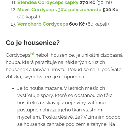
Blendea Cordyceps kapky
270 Kč
(30 ml)
Movit Cordyceps 30% polysacharidů
500 Kč
(90 kapslí)
Vemoherb Cordyceps
600 Kč
(60 kapslí)
Co je housenice?
[1]
Cordyceps
neboli housenice, je unikátní cizopasná
houba, která parazituje na některých druzích
housenek a larvách hmyzu. Pokud se na ni podíváte
zblízka, svým tvarem je i připomíná.
Je to houba mazaná. V letních měsících
vystřeluje spory, které se dostanou do těla
hostitele a získávají z něj živiny, zatímco
postupně nahrazují jeho tkáň vlastním
myceliem. Trošku děsivé, že? V zimním období
se housenka zahrabe pod zem a zahyne. Na