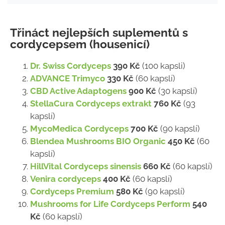
Třináct nejlepších suplementů s
cordycepsem (housenicí)
Dr. Swiss Cordyceps
390 Kč
(100 kapsli)
ADVANCE Trimyco
330 Kč
(60 kapslí)
CBD Active Adaptogens
900 Kč
(30 kapslí)
StellaCura Cordyceps extrakt
760 Kč
(93
kapslí)
MycoMedica Cordyceps
700 Kč
(90 kapslí)
Blendea Mushrooms BIO Organic
450 Kč
(60
kapslí)
HillVital Cordyceps sinensis
660 Kč
(60 kapslí)
Venira cordyceps
400 Kč
(60 kapslí)
Cordyceps Premium
580 Kč
(90 kapslí)
Mushrooms for Life Cordyceps Perform
540
Kč
(60 kapslí)