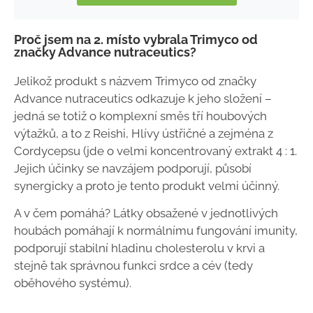
Proč jsem na 2. místo vybrala Trimyco od
značky Advance nutraceutics?
Jelikož produkt s názvem Trimyco od značky
Advance nutraceutics odkazuje k jeho složení –
jedná se totiž o komplexní směs tří houbových
výtažků, a to z Reishi, Hlívy ústřičné a zejména z
Cordycepsu (jde o velmi koncentrovaný extrakt 4 : 1.
Jejich účinky se navzájem podporují, působí
synergicky a proto je tento produkt velmi účinný.
A v čem pomáhá? Látky obsažené v jednotlivých
houbách pomáhají k normálnímu fungování imunity,
podporují stabilní hladinu cholesterolu v krvi a
stejně tak správnou funkci srdce a cév (tedy
oběhového systému).