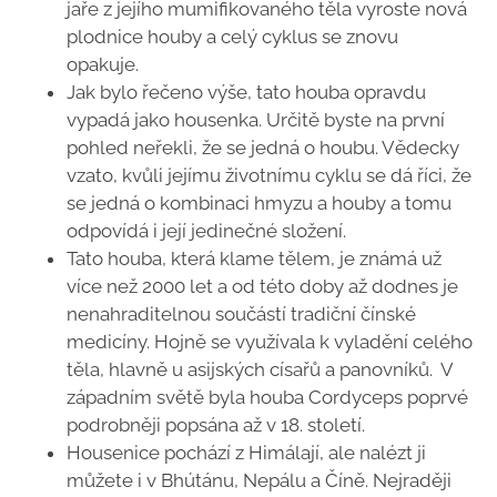
jaře z jejího mumifikovaného těla vyroste nová
plodnice houby a celý cyklus se znovu
opakuje.
Jak bylo řečeno výše, tato houba opravdu
vypadá jako housenka. Určitě byste na první
pohled neřekli, že se jedná o houbu. Vědecky
vzato, kvůli jejímu životnímu cyklu se dá říci, že
se jedná o kombinaci hmyzu a houby a tomu
odpovídá i její jedinečné složení.
Tato houba, která klame tělem, je známá už
více než 2000 let a od této doby až dodnes je
nenahraditelnou součástí tradiční čínské
medicíny. Hojně se využívala k vyladění celého
těla, hlavně u asijských císařů a panovníků. V
západním světě byla houba Cordyceps poprvé
podrobněji popsána až v 18. století.
Housenice pochází z Himálají, ale nalézt ji
můžete i v Bhútánu, Nepálu a Číně. Nejraději