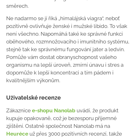
směrech.
Ne nadarmo se jí říká „himalájská viagra“, neboť
pozitivně ovlivňuje ženské i mužské libido. To však
není všechno. Napomáhá také ke správné funkci
oběhového, rozmnožovacího i imunitního systému,
stejně tak ke správnému fungování jater a ledvin.
Pomůže vám dostat obranyschopnost vašeho
organismu na lepší úroveň, zmírní únavu i stres a
dopomůže k lepší koncentraci a tím pádem i
kvalitnějším výkonům.
Uživatelské recenze
Zákaznice
e-shopu Nanolab
uvádí, že produkt
kupuje opakovaně, což je bezesporu příjemné
zjištění. Ostatně společnost Nanolab má na
Heuréce
už přes 3000 pozitivních recenzí, takže