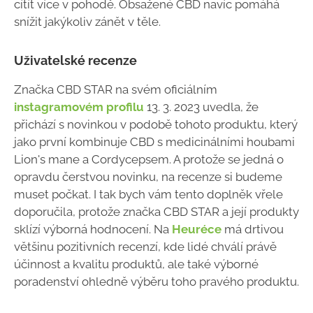
cítít více v pohodě. Obsažené CBD navíc pomáhá
snížit jakýkoliv zánět v těle.
Uživatelské recenze
Značka CBD STAR na svém oficiálním
instagramovém profilu
13. 3. 2023 uvedla, že
přichází s novinkou v podobě tohoto produktu, který
jako první kombinuje CBD s medicinálními houbami
Lion's mane a Cordycepsem. A protože se jedná o
opravdu čerstvou novinku, na recenze si budeme
muset počkat. I tak bych vám tento doplněk vřele
doporučila, protože značka CBD STAR a její produkty
sklízí výborná hodnocení. Na
Heuréce
má drtivou
většinu pozitivních recenzí, kde lidé chválí právě
účinnost a kvalitu produktů, ale také výborné
poradenství ohledně výběru toho pravého produktu.