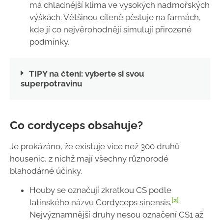
má chladnější klima ve vysokých nadmořských
výškách. Většinou cíleně pěstuje na farmách,
kde jí co nejvěrohodněji simulují přirozené
podmínky.
TIPY na čtení: vyberte si svou
superpotravinu
Co cordyceps obsahuje?
Je prokázáno, že existuje více než 300 druhů
housenic, z nichž mají všechny různorodé
blahodárné účinky.
Houby se označují zkratkou CS podle
[2]
latinského názvu Cordyceps sinensis.
Nejvýznamnější druhy nesou označení CS1 až