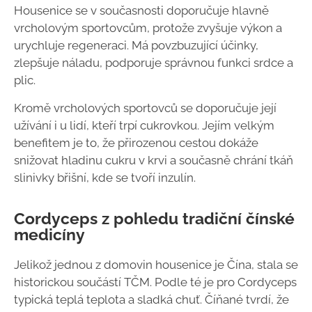
Housenice se v současnosti doporučuje hlavně
vrcholovým sportovcům, protože zvyšuje výkon a
urychluje regeneraci. Má povzbuzující účinky,
zlepšuje náladu, podporuje správnou funkci srdce a
plic.
Kromě vrcholových sportovců se doporučuje její
užívání i u lidí, kteří trpí cukrovkou. Jejím velkým
benefitem je to, že přirozenou cestou dokáže
snižovat hladinu cukru v krvi a současně chrání tkáň
slinivky břišní, kde se tvoří inzulín.
Cordyceps z pohledu tradiční čínské
medicíny
Jelikož jednou z domovin housenice je Čína, stala se
historickou součástí TČM. Podle té je pro Cordyceps
typická teplá teplota a sladká chuť. Číňané tvrdí, že