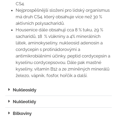
CS4.
Nejprospěšnější složení pro lidský organismus
má druh CS4, který obsahuje více než
30 %
aktivních polysacharidů.
Housenice dále obsahují cca 8 % tuku, 29 %
sacharidů, 18 % vlákniny a 4% minerálních
látek, aminokyseliny, nukleosid adenosin a
cordycepin s protinádorovými a
antimikrobiálními účinky, peptid cordycepsin a
kyselinu cordycepsovou. Dále pak mastné
kyseliny, vitamin B12 a ze zmíněných minerálů
železo, vápník, fosfor, hořčík a další.
Nukleosidy
Nukleotidy
Bílkoviny