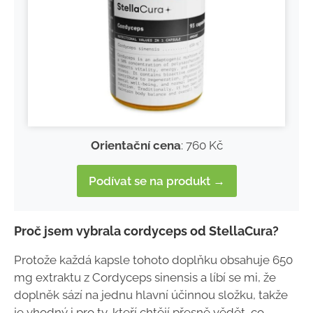
Orientační cena
: 760 Kč
Podívat se na produkt →
Proč jsem vybrala cordyceps od StellaCura?
Protože každá kapsle tohoto doplňku obsahuje 650
mg extraktu z Cordyceps sinensis a líbí se mi, že
doplněk sází na jednu hlavní účinnou složku, takže
je vhodný i pro ty, kteří chtějí přesně vědět, co