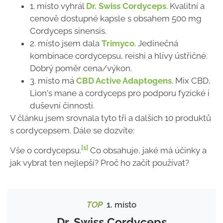
1. místo vyhrál
Dr. Swiss Cordyceps
. Kvalitní a
cenově dostupné kapsle s obsahem 500 mg
Cordyceps sinensis.
2. místo jsem dala
Trimyco
. Jedinečná
kombinace cordycepsu, reishi a hlívy ústřičné.
Dobrý poměr cena/výkon.
3. místo má
CBD Active Adaptogens
. Mix CBD,
Lion's mane a cordyceps pro podporu fyzické i
duševní činnosti.
V článku jsem srovnala tyto tři a dalších 10 produktů
s cordycepsem. Dále se dozvíte:
[1]
Vše o cordycepsu.
Co obsahuje, jaké má účinky a
jak vybrat ten nejlepší? Proč ho začít používat?
TOP
1. místo
Dr. Swiss Cordyceps