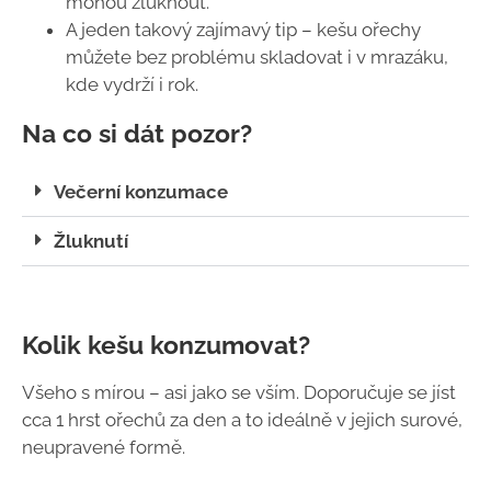
mohou žluknout.
A jeden takový zajímavý tip – kešu ořechy
můžete bez problému skladovat i v mrazáku,
kde vydrží i rok.
Na co si dát pozor?
Večerní konzumace
Žluknutí
Kolik kešu konzumovat?
Všeho s mírou – asi jako se vším. Doporučuje se jíst
cca 1 hrst ořechů za den a to ideálně v jejich surové,
neupravené formě.