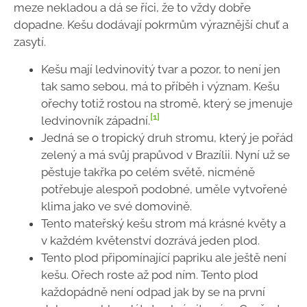
meze nekladou a dá se říci, že to vždy dobře
dopadne. Kešu dodávají pokrmům výraznější chuť a
zasytí.
Kešu mají ledvinovitý tvar a pozor, to není jen
tak samo sebou, má to příběh i význam. Kešu
ořechy totiž rostou na stromě, který se jmenuje
[1]
ledvinovník západní.
Jedná se o tropický druh stromu, který je pořád
zelený a má svůj prapůvod v Brazílii. Nyní už se
pěstuje takřka po celém světě, nicméně
potřebuje alespoň podobné, uměle vytvořené
klima jako ve své domovině.
Tento mateřský kešu strom má krásné květy a
v každém květenství dozrává jeden plod.
Tento plod připomínající papriku ale ještě není
kešu. Ořech roste až pod ním. Tento plod
každopádně není odpad jak by se na první