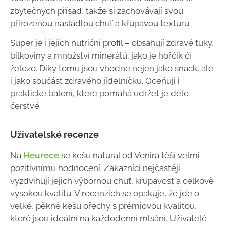
zbytečných přísad, takže si zachovávají svou
přirozenou nasládlou chuť a křupavou texturu.
Super je i jejich nutriční profil – obsahují zdravé tuky,
bílkoviny a množství minerálů, jako je hořčík či
železo. Díky tomu jsou vhodné nejen jako snack, ale
i jako součást zdravého jídelníčku. Oceňuji i
praktické balení, které pomáhá udržet je déle
čerstvé.
Uživatelské recenze
Na
Heurece
se kešu natural od Venira těší velmi
pozitivnímu hodnocení. Zákazníci nejčastěji
vyzdvihují jejich výbornou chuť, křupavost a celkově
vysokou kvalitu. V recenzích se opakuje, že jde o
velké, pěkné kešu ořechy s prémiovou kvalitou,
které jsou ideální na každodenní mlsání. Uživatelé