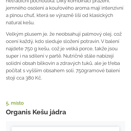
netradiční pochoutka. Díky kombinaci pražení,
jemného osolení a kouřového aroma mají intenzivní
a plnou chuť, která se výrazně liší od klasických
natural kešu.
Velkým plusem je, že neobsahují palmový olej, což
ocení každý, kdo sleduje složení potravin. V balení
najdete 750 g kešu, což je velká porce, takže jsou
super i na sdílení v partě. Nutričně stále nabízejí
solidní obsah bílkovin a zdravých tuků, ale je třeba
počítat s vyšším obsahem soli. 750gramové balení
stojí cca 380 Kč.
5. místo
Organis Kešu jádra