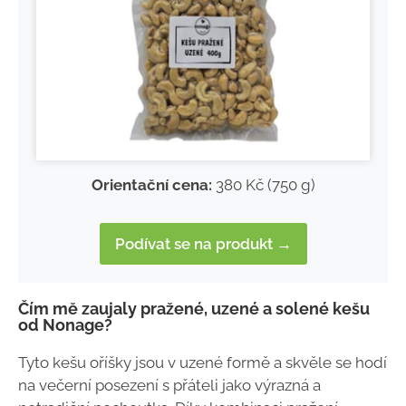
Orientační cena:
380 Kč (750 g)
Podívat se na produkt →
Čím mě zaujaly pražené, uzené a solené kešu
od Nonage?
Tyto kešu oříšky jsou v uzené formě a skvěle se hodí
na večerní posezení s přáteli jako výrazná a