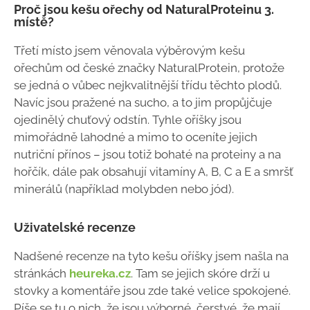
Proč jsou kešu ořechy od NaturalProteinu 3.
místě?
Třetí místo jsem věnovala výběrovým kešu
ořechům od české značky NaturalProtein, protože
se jedná o vůbec nejkvalitnější třídu těchto plodů.
Navíc jsou pražené na sucho, a to jim propůjčuje
ojedinělý chuťový odstín. Tyhle oříšky jsou
mimořádně lahodné a mimo to oceníte jejich
nutriční přínos – jsou totiž bohaté na proteiny a na
hořčík, dále pak obsahují vitamíny A, B, C a E a smršť
minerálů (například molybden nebo jód).
Uživatelské recenze
Nadšené recenze na tyto kešu oříšky jsem našla na
stránkách
heureka.cz
. Tam se jejich skóre drží u
stovky a komentáře jsou zde také velice spokojené.
Píše se tu o nich, že jsou výborné, čerstvé, že mají