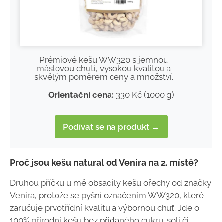
Prémiové kešu WW320 s jemnou
máslovou chutí, vysokou kvalitou a
skvělým poměrem ceny a množství.
Orientační cena:
330 Kč (1000 g)
Podívat se na produkt →
Proč jsou kešu natural od Venira na 2. místě?
Druhou příčku u mě obsadily kešu ořechy od značky
Venira, protože se pyšní označením WW320, které
zaručuje prvotřídní kvalitu a výbornou chuť. Jde o
100% přírodní kešu bez přidaného cukru, soli či