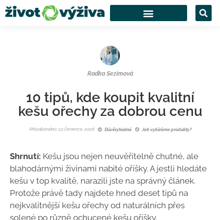
Radka Sezimová
10 tipů, kde koupit kvalitní
kešu ořechy za dobrou cenu
Aktualizováno: 23 července, 2026
Důvěryhodné
Jak vybíráme produkty?
Shrnutí:
Kešu jsou nejen neuvěřitelně chutné, ale
blahodárnými živinami nabité oříšky. A jestli hledáte
kešu v top kvalitě, narazili jste na správný článek.
Protože právě tady najdete hned deset tipů na
nejkvalitnější kešu ořechy od naturálních přes
solené po různě ochucené kešu oříšky.