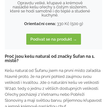
Opravdu velké, křupavé a krémově
nasládlé kešu ořechy s čistým složením,
které se hodí samotné i do teplé a studené
kuchyně.
Orientační cena:
330 Kč (500 g)
Podívat se na produkt →
Proč jsou kešu natural od značky Šufan na 1.
místě?
Kešu natural od Šufanu jsem na první místo zařadila
hlavně proto, že na první pohled zaujmou svou
velikostí i kvalitou. Jde o naturální kešu ve velikosti
W240, tedy o jednu z větších dostupných velikostí.
Ořechy pocházejí z Vietnamu nebo Pobřeží
Slonoviny a mají světlou barvu, příjemnou křupavost
a jemně krémově nasládlou chuť.