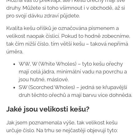
Možná vás to překvapí, ale i kešu ořechy mají své
druhy. Můžete si toho všimnout i v obchodě, až si
pro svojí dávku zdraví půjdete.
Kvalita kešu oříšků je označována písmenem a
velikost naopak číslicí. Pokud to hodně zobecníme,
tak čím nižší číslo, tím větší kešu – taková nepřímá
úměra.
WW, W (White Wholes) – tyto kešu ořechy
mají celá jádra, minimální vadu na povrchu a
jsou hutné, máslové.
SW (Scorched Wholes) – jedná se křupavější
druh těchto ořechů a mají barvu více dohněda.
Jaké jsou velikosti kešu?
Jak jsem poznamenala výše, tak velikost kešu
určuje číslo. Na trhu se nejčastěji objevují tyto: