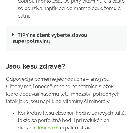
dobrou mohlo zdát. Je plný vitamínu C a často
se používá například do marmelád, džemů či
čatní.
TIPY na čtení: vyberte si svou
superpotravinu
Jsou kešu zdravé?
Odpověď je poměrně jednoduchá – ano jsou!
Ořechy mají obecně mnoho benefitních složek,
které dodávají našemu tělu množství potřebných
látek jako jsou například vitamíny či minerály.
Konkrétně kešu obsahují hodně zdravých tuků,
takže se perfektně hodí i při redukčních
dietách,
low carb
či paleo stravě.