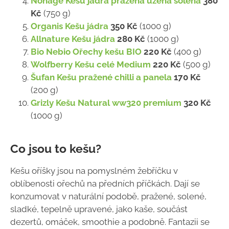
Nonage Kešu jádra pražená uzená solená
380
Kč
(750 g)
Organis Kešu jádra
350 Kč
(1000 g)
Allnature Kešu jádra
280 Kč
(1000 g)
Bio Nebio Ořechy kešu BIO
220 Kč
(400 g)
Wolfberry Kešu celé Medium
220 Kč
(500 g)
Šufan Kešu pražené chilli a panela
170 Kč
(200 g)
Grizly Kešu Natural ww320 premium
320 Kč
(1000 g)
Co jsou to kešu?
Kešu oříšky jsou na pomyslném žebříčku v
oblíbenosti ořechů na předních příčkách. Dají se
konzumovat v naturální podobě, pražené, solené,
sladké, tepelně upravené, jako kaše, součást
dezertů, omáček, smoothie a podobně. Fantazii se