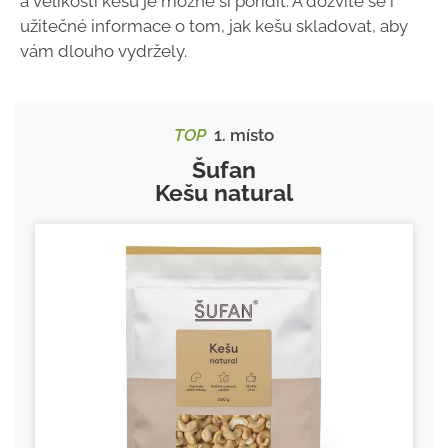
a velikosti kešu je možné si pořídit. A dozvíte se i
užitečné informace o tom, jak kešu skladovat, aby
vám dlouho vydržely.
TOP
1. místo
Šufan
Kešu natural