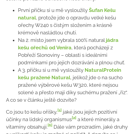
První příčku si u mě vysloužily
Šufan Kešu
natural
, protože jde o opravdu velké kešu
ořechy W240 s čistým složením a krásně
krémově nasládlou chutí.
Na 2. místo jsem vybrala 100% natural
jádra
kešu ořechů od Venira
, která pocházejí z
Pobřeží Slonoviny – oblasti s ideálními
podmínkami pro jejich dozrávání a plnou chuť.
A 3. příčku si u mě vysloužily
NaturalProtein
kešu pražené Natural
, jelikož jde o na sucho
pražené výběrové kešu W320, které nejsou
solené a přesto mají díky suchému pražení „říz“.
A co se v článku ještě dozvíte?
[1]
Co jsou to kešu oříšky,
jaké jsou jejich pozitivní
[2]
účinky na lidský organismus
a které minerály a
[6]
vitamíny obsahují.
Dále vám prozradím, jaké druhy