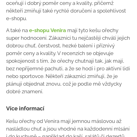
oceňují i dobrý poměr ceny a kvality, přičemž
někteří zmiňují také rychlé doručení a spolehlivost
e-shopu.
A také na
e-shopu Venira
mají tyto kešu ořechy
super hodnocení. Zákazníci tu nejčastěji chválí jejich
dobrou chuť, čerstvost, hezké balení i příznivý
poměr ceny a kvality. V recenzích se objevuje
spokojenost s tím, že ořechy chutnají tak, jak mají,
bez nepříjemné pachuti, a že se hodí i pro aktivní lidi
nebo sportovce. Někteří zákazníci zmiňují, že je
plánují objednat znovu, což je podle mě vždycky
dobré znamení.
Více informací
Kešu ořechy od Venira mají jemnou máslovou až
nasládlou chuť a jsou vhodné na každodenní mlsání
i do kuchyně – například do kaší, salátů či dezertů.