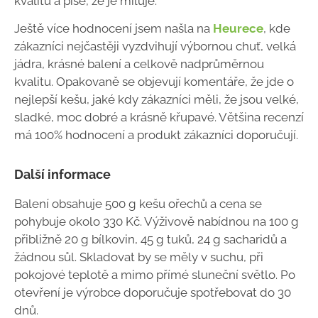
kvalitu a píše, že je miluje.
Ještě více hodnocení jsem našla na
Heurece
, kde
zákazníci nejčastěji vyzdvihují výbornou chuť, velká
jádra, krásné balení a celkově nadprůměrnou
kvalitu. Opakovaně se objevují komentáře, že jde o
nejlepší kešu, jaké kdy zákazníci měli, že jsou velké,
sladké, moc dobré a krásně křupavé. Většina recenzí
má 100% hodnocení a produkt zákazníci doporučují.
Další informace
Balení obsahuje 500 g kešu ořechů a cena se
pohybuje okolo 330 Kč. Výživově nabídnou na 100 g
přibližně 20 g bílkovin, 45 g tuků, 24 g sacharidů a
žádnou sůl. Skladovat by se měly v suchu, při
pokojové teplotě a mimo přímé sluneční světlo. Po
otevření je výrobce doporučuje spotřebovat do 30
dnů.