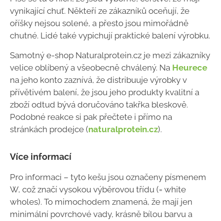
vynikající chuť. Někteří ze zákazníků oceňují, že
oříšky nejsou solené, a přesto jsou mimořádně
chutné. Lidé také vypichují praktické balení výrobku.
Samotný e-shop Naturalprotein.cz je mezi zákazníky
velice oblíbený a všeobecně chválený. Na
Heurece
na jeho konto zaznívá, že distribuuje výrobky v
přívětivém balení, že jsou jeho produkty kvalitní a
zboží odtud bývá doručováno takřka bleskově.
Podobné reakce si pak přečtete i přímo na
stránkách prodejce (
naturalprotein.cz
).
Více informací
Pro informaci – tyto kešu jsou označeny písmenem
W, což značí vysokou výběrovou třídu (= white
wholes). To mimochodem znamená, že mají jen
minimální povrchové vady, krásně bílou barvu a