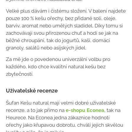
Velké plus dávám i čistému složení. V balení najdete
pouze 100 % kešu ořechy, bez přidané soli, oleje,
barviv, aromat nebo umělých sladidel. Díky tomu si
zachovávají svou přirozenou chuť a hodí se jak na
běžné chroupání, tak do jogurtů, kaší, domácí
granoly, salátů nebo asijských jídel.
Za mě jde o povedenou univerzální volbu pro
každého, kdo chce kvalitní natural kešu bez
zbytečností.
Uživatelské recenze
Šufan Kešu natural mají velmi dobré uživatelské
recenze, a to jak přímo na
e-shopu Econea
, tak na
Heurece. Na Econea jedna zákaznice hodnotí
ořechy jako křupavou dobrotu, chválí jejich skvělou