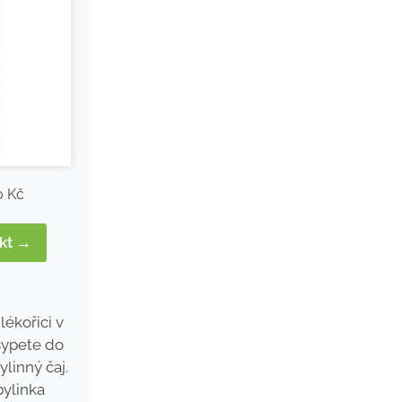
0 Kč
ukt →
lékořici v
sypete do
ylinný čaj.
bylinka