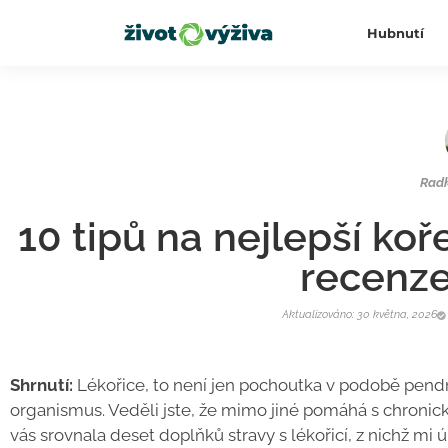
Hubnutí
Rad
10 tipů na nejlepší koře
recenze
Aktualizováno: 30 května, 2026
Shrnutí:
Lékořice, to není jen pochoutka v podobě pendr
organismus. Veděli jste, že mimo jiné pomáhá s chronic
vás srovnala deset doplňků stravy s lékořicí, z nichž mi ú