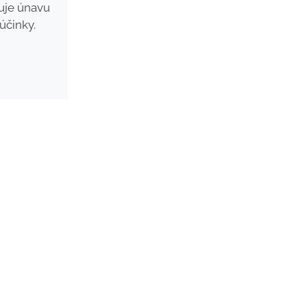
uje únavu
účinky.