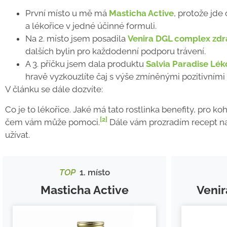
První místo u mě má
Masticha Active
, protože jde
a lékořice v jedné účinné formuli.
Na 2. místo jsem posadila
Venira DGL complex zdra
dalších bylin pro každodenní podporu trávení.
A 3. příčku jsem dala produktu
Salvia Paradise Lék
hravě vyzkouzlíte čaj s výše zmíněnými pozitivními
V článku se dále dozvíte:
Co je to lékořice. Jaké má tato rostlinka benefity, pro k
[2]
čem vám může pomoci.
Dále vám prozradím recept na o
užívat.
TOP
1. místo
Masticha Active
Veni