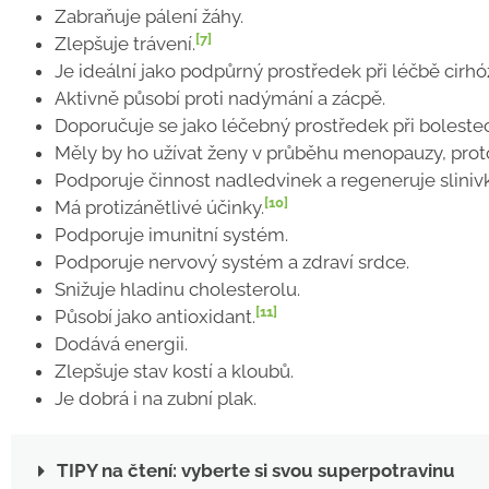
Zabraňuje pálení žáhy.
[7]
Zlepšuje trávení.
Je ideální jako podpůrný prostředek při léčbě cirhóz
Aktivně působí proti nadýmání a zácpě.
Doporučuje se jako léčebný prostředek při bolestec
Měly by ho užívat ženy v průběhu menopauzy, prot
Podporuje činnost nadledvinek a regeneruje sliniv
[10]
Má protizánětlivé účinky.
Podporuje imunitní systém.
Podporuje nervový systém a zdraví srdce.
Snižuje hladinu cholesterolu.
[11]
Působí jako antioxidant.
Dodává energii.
Zlepšuje stav kostí a kloubů.
Je dobrá i na zubní plak.
TIPY na čtení: vyberte si svou superpotravinu