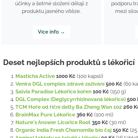
podporu tr
účinky a šetrné složení dělají z
mezi silo
produktu jasného vítěze.
Více info →
Deset nejlepších produktů s lékořicí
Masticha Active
1000 Kč
(100 kapslí)
Venira DGL complex zdravé zažívání
500 Kč
(60 ka
Salvia Paradise Lékořice kořen
100 Kč
(150 g)
DGL Complex (Deglycyrrhizinovaná lékořice)
500 
TCM Hoře od říční delty Ba Zheng Wan 102
260 K
BrainMax Pure Lékořice
360 Kč
(100 ml)
Nature's Answer Licorice Root
350 Kč
(30 ml)
Organic India Fresh Chamomile bio čaj
150 Kč
(25
Anginal tablety se šalvějí + lékořicí
90 Kč
(16 tablet