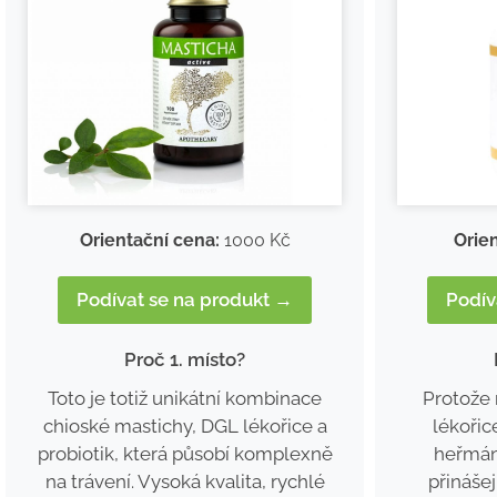
Orie
Orientační cena:
1000 Kč
Podív
Podívat se na produkt →
Proč 1. místo?
Protože
Toto je totiž unikátní kombinace
lékoři
chioské mastichy, DGL lékořice a
heřmáne
probiotik, která působí komplexně
přinášej
na trávení. Vysoká kvalita, rychlé