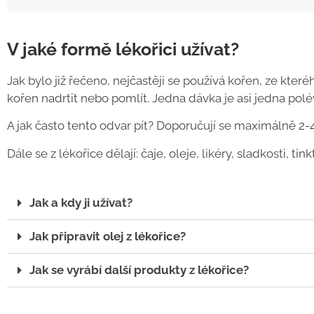
V jaké formě lékořici užívat?
Jak bylo již řečeno, nejčastěji se používá kořen, ze kter
kořen nadrtit nebo pomlít. Jedna dávka je asi jedna polé
A jak často tento odvar pít? Doporučují se maximálně 2-
Dále se z lékořice dělají: čaje, oleje, likéry, sladkosti, ti
Jak a kdy ji užívat?
Jak připravit olej z lékořice?
Jak se vyrábí další produkty z lékořice?