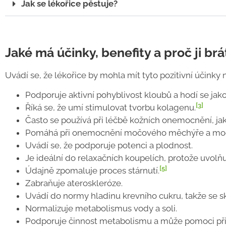
Jak se lékořice pěstuje?
Jaké má účinky, benefity a proč ji brá
Uvádí se, že lékořice by mohla mít tyto pozitivní účinky n
Podporuje aktivní pohyblivost kloubů a hodí se jak
[3]
Říká se, že umí stimulovat tvorbu kolagenu.
Často se používá při léčbě kožních onemocnění, ja
Pomáhá při onemocnění močového měchýře a moč
Uvádí se, že podporuje potenci a plodnost.
Je ideální do relaxačních koupelích, protože uvolň
[5]
Údajně zpomaluje proces stárnutí.
Zabraňuje ateroskleróze.
Uvádí do normy hladinu krevního cukru, takže se sk
Normalizuje metabolismus vody a soli.
Podporuje činnost metabolismu a může pomoci při 