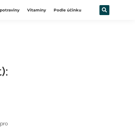
potraviny
Vitamíny
Podle účinku
):
 pro