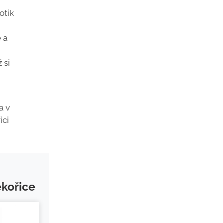
otik
 a
 si
a v
ici
ékořice