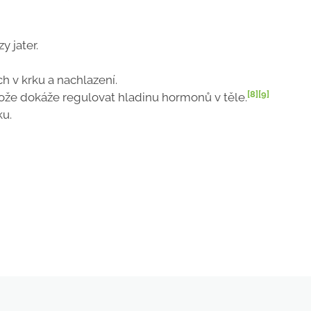
y jater.
h v krku a nachlazení.
[8]
[9]
ože dokáže regulovat hladinu hormonů v těle.
ku.