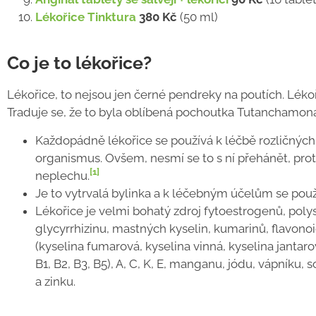
Lékořice Tinktura
380 Kč
(50 ml)
Co je to lékořice?
Lékořice, to nejsou jen černé pendreky na poutích. Lékoři
Traduje se, že to byla oblíbená pochoutka Tutanchamona, 
Každopádně lékořice se používá k léčbě rozličnýc
organismus. Ovšem, nesmí se to s ní přehánět, p
[1]
neplechu.
Je to vytrvalá bylinka a k léčebným účelům se použív
Lékořice je velmi bohatý zdroj fytoestrogenů, polysa
glycyrrhizinu, mastných kyselin, kumarinů, flavonoi
(kyselina fumarová, kyselina vinná, kyselina jantaro
B1, B2, B3, B5), A, C, K, E, manganu, jódu, vápníku, 
a zinku.