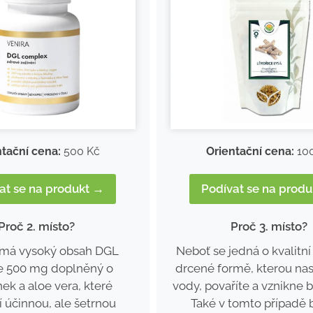
ntační cena:
500 Kč
Orientační cena:
10
at se na produkt →
Podívat se na prod
Proč 2. místo?
Proč 3. místo?
 má vysoký obsah DGL
Neboť se jedná o kvalitní 
ce 500 mg doplněný o
drcené formě, kterou na
k a aloe vera, které
vody, povaříte a vznikne b
í účinnou, ale šetrnou
Také v tomto případě 