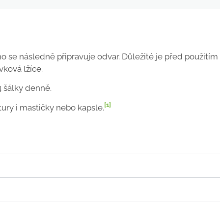
ého se následně připravuje odvar. Důležité je před použitím
vková lžíce.
4 šálky denně.
[1]
nktury i mastičky nebo kapsle.