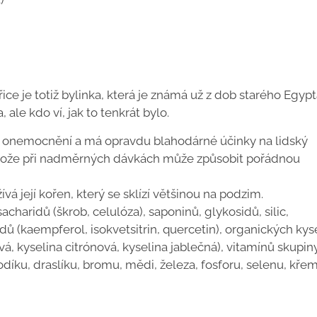
ce je totiž bylinka, která je známá už z dob starého Egypt
ale kdo ví, jak to tenkrát bylo.
h onemocnění a má opravdu blahodárné účinky na lidský
rotože při nadměrných dávkách může způsobit pořádnou
á její kořen, který se sklízí většinou na podzim.
charidů (škrob, celulóza), saponinů, glykosidů, silic,
dů (kaempferol, isokvetsitrin, quercetin), organických kys
vá, kyselina citrónová, kyselina jablečná), vitamínů skupiny
sodíku, draslíku, bromu, mědi, železa, fosforu, selenu, kře