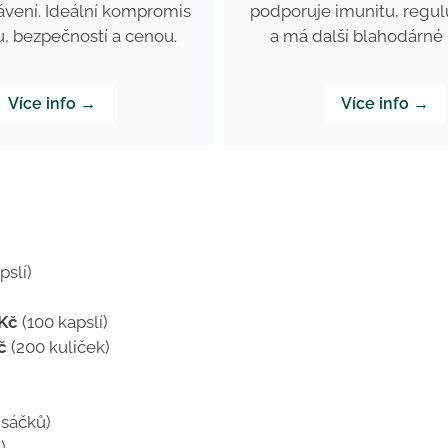
ávení. Ideální kompromis
podporuje imunitu, regul
u, bezpečností a cenou.
a má další blahodárné 
Více info →
Více info →
pslí)
Kč
(100 kapslí)
č
(200 kuliček)
 sáčků)
)