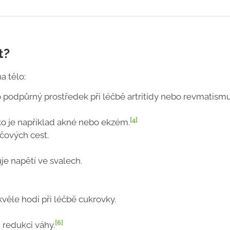
t?
a tělo:
o podpůrný prostředek při léčbě artritidy nebo revmatismu
[4]
ko je například akné nebo ekzém.
ových cest.
uje napětí ve svalech.
věle hodí při léčbě cukrovky.
[6]
redukci váhy.