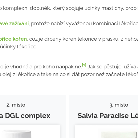
 o komplexní doplněk, který spojuje účinky mastichy, probi
vé zažívání
, protože nabízí vyváženou kombinaci lékořice
ořice kořen
, což je drcený kořen lékořice v prášku, z něhož
 účinky lékořice.
[1]
oho je vhodná a pro koho naopak ne.
Jak se pěstuje, užívá 
lej z lékořice a také na co si dát pozor než začnete lékoř
2. místo
3. místo
ra DGL complex
Salvia Paradise L