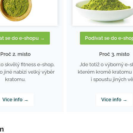
at se do e-shopu →
Podívat se do e-sh
Proč 2. místo
Proč 3. místo
 to skvělý fitness e-shop,
Jde totiž o výborný e-s
 jiné nabízí velký výběr
kterém kromě kratomu 
kratomu.
i spoustu jiných vě
Více info →
Více info →
em