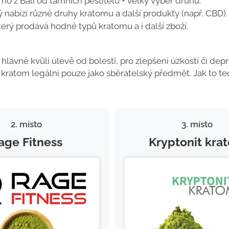
mo z Bali od tamních pěstitelů + velký výběr druhů.
rý nabízí různé druhy kratomu a další produkty (např. CBD).
který prodává hodně typů kratomu a i další zboží.
 hlavně kvůli úlevě od bolesti, pro zlepšení úzkostí či depr
k kratom legální pouze jako sběratelský předmět. Jak to t
2. místo
3. místo
age Fitness
Kryptonit kra