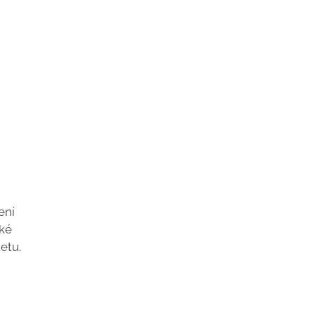
ení
cké
etu.