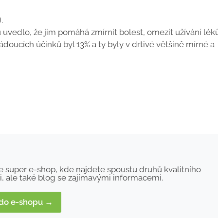
.
 uvedlo, že jim pomáhá zmírnit bolest, omezit užívání léků
doucích účinků byl 13% a ty byly v drtivé většině mírné a
e super e-shop, kde najdete spoustu druhů kvalitního
i, ale také blog se zajímavými informacemi.
 do e-shopu →