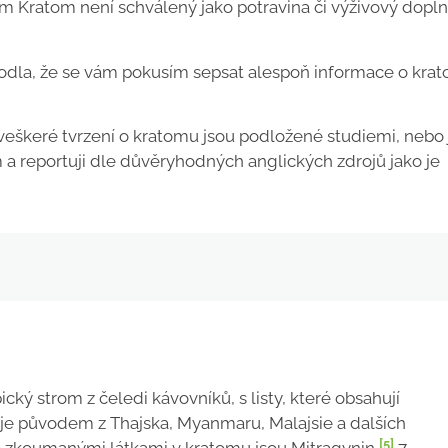
em Kratom není schválený jako potravina či výživový dopln
hodla, že se vám pokusím sepsat alespoň informace o kra
veškeré tvrzení o kratomu jsou podložené studiemi, nebo
 a reportuji dle důvěryhodných anglických zdrojů jako je
cký strom z čeledi kávovníků, s listy, které obsahují
je původem z Thajska, Myanmaru, Malajsie a dalších
[5]