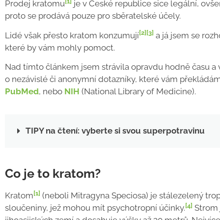
[1]
Prodej kratomu
je v České republice sice legální, ovš
proto se prodává pouze pro sběratelské účely.
[2]
[3]
Lidé však přesto kratom konzumují
a já jsem se roz
které by vám mohly pomoct.
Nad tímto článkem jsem strávila opravdu hodně času a 
o nezávislé či anonymní dotazníky, které vám překládám
PubMed
, nebo
NIH
(National Library of Medicine).
TIPY na čtení: vyberte si svou superpotravinu
Co je to kratom?
[1]
Kratom
(neboli Mitragyna Speciosa) je stálezelený tropi
[4]
sloučeniny, jež mohou mít psychotropní účinky.
Strom 