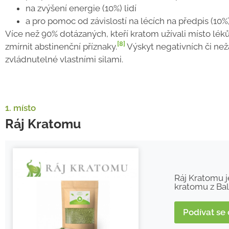
na zvýšení energie (10%) lidí
a pro pomoc od závislostí na lécích na předpis (10%)
Více než 90% dotázaných, kteří kratom užívali místo léků
[8]
zmírnit abstinenční příznaky.
Výskyt negativních či nežá
zvládnutelné vlastními silami.
1. místo
Ráj Kratomu
Ráj Kratomu j
kratomu z Bal
Podívat se