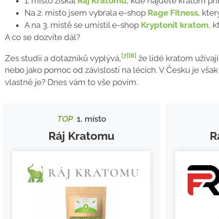
1. místo získal
Ráj Kratomu
, kde najdete kratom pří
Na 2. místo jsem vybrala e-shop
Rage Fitness
, kte
A na 3. místě se umístil e-shop
Kryptonit kratom
, 
A co se dozvíte dál?
[7]
[8]
Zes studií a dotazníků vyplývá,
že lidé kratom užívají
nebo jako pomoc od závislostí na lécích. V Česku je vša
vlastně je? Dnes vám to vše povím.
TOP
1. místo
Ráj Kratomu
R