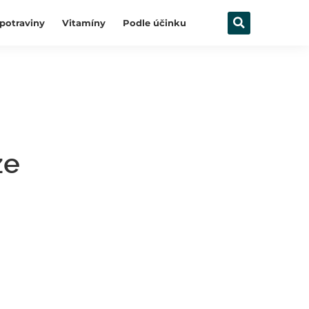
potraviny
Vitamíny
Podle účinku
ze