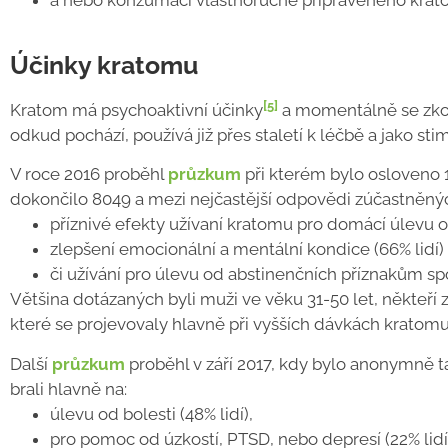
Účinky kratomu
[5]
Kratom má psychoaktivní účinky
a momentálně se zkoum
odkud pochází, používá již přes staletí k léčbě a jako sti
V roce 2016 proběhl
průzkum
při kterém bylo osloveno 1
dokončilo 8049 a mezi nejčastější odpovědi zúčastněných
příznivé efekty užívaní kratomu pro domácí úlevu o
zlepšení emocionální a mentální kondice (66% lidí)
či užívání pro úlevu od abstinenčních příznakům sp
Většina dotázaných byli muži ve věku 31-50 let, někteří 
které se projevovaly hlavně při vyšších dávkách kratomu 
Další
průzkum
proběhl v září 2017, kdy bylo anonymně táz
brali hlavně na:
úlevu od bolesti (48% lidí),
pro pomoc od úzkostí, PTSD, nebo depresí (22% lidí