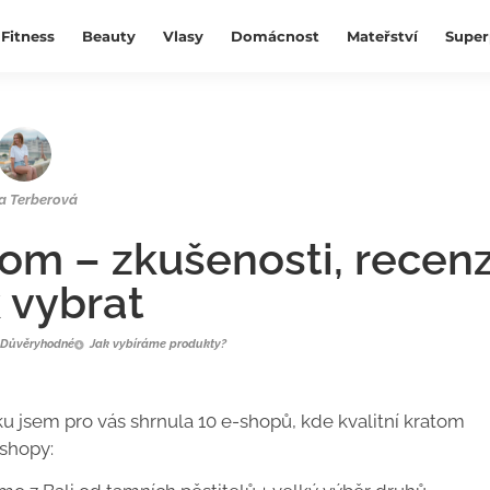
Fitness
Beauty
Vlasy
Domácnost
Mateřství
Super
a Terberová
atom – zkušenosti, recen
k vybrat
Důvěryhodné
Jak vybíráme produkty?
u jsem pro vás shrnula 10 e-shopů, kde kvalitní kratom
-shopy: