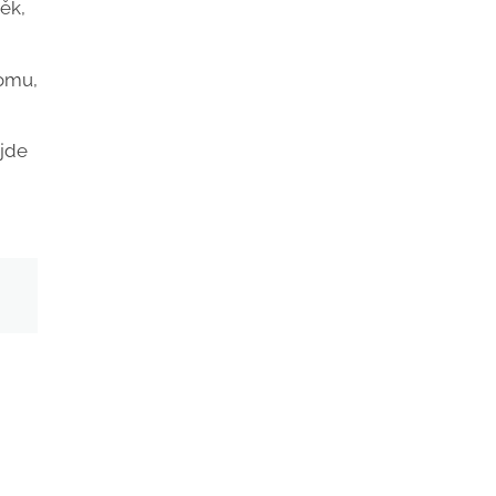
ěk,
tomu,
 jde