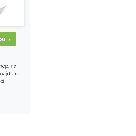
opu →
hop, na
najdete
cí.