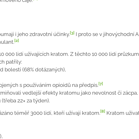
[3]
ají i jeho zdravotní účinky.
I proto se v jihovýchodní As
[2]
mulant.
0 000 lidí užívajících kratom. Z těchto 10 000 lidí průzkum
 patřily:
d bolesti (68% dotázaných),
[7]
ojených s používáním opioidů na předpis.
zmiňovali vedlejší efekty kratomu jako nevolnost či zácpa,
(třeba 22× za týden).
[8]
áno téměř 3000 lidí, kteří užívají kratom.
Kratom uživa
),