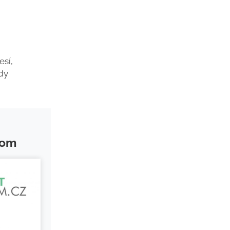
esí,
edy
tom