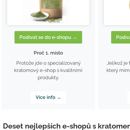
Podívat se do e-shopu →
Podív
Proč 1. místo
Protože jde o specializovaný
Jelikož je
kratomový e-shop s kvalitními
který mimo
produkty.
Více info →
Deset nejlepších e-shopů s kratom