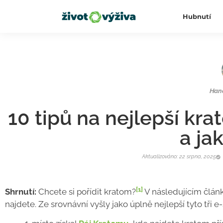
Hubnutí
Han
10 tipů na nejlepší kr
a ja
Aktualizováno: 22 srpna, 2025
[1]
Shrnutí:
Chcete si pořídit kratom?
V následujícím článk
najdete. Ze srovnávní vyšly jako úplně nejlepší tyto tři e