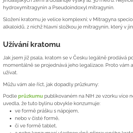
jihoasijských zemí a dosahuje výšky až 30 metrů. Nejví
hydroxymitragynin a Pseudoindoxyl mitragynin.
Složení kratomu je velice komplexní; v Mitragyna speci
alkaloidů, z nichž hlavní složkou je mitragynin, který v j
Užívání kratomu
Jak jsem již psala, kratom se v Česku legálně prodává p
momentálně se projednává jeho legalizace. Proto vám 
užívat.
Můžu vám ale říct, jak dopadly průzkumy:
Podle
průzkumu
publikovaném na NIH ze vzorku více ne
uvedla, že tuto bylinu obvykle konzumuje:
ve formě prášku s nápojem,
nebo v čisté formě,
či ve formě tablet,
a nebo konzumací vlastnoručně připraveného krat