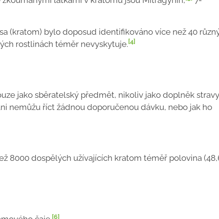
ce zkoumanými látkami v kratomu jsou Mitragynin,
7-
osa (kratom) bylo doposud identifikováno více než 40 různ
[4]
iných rostlinách téměr nevyskytuje.
ouze jako sběratelský předmět, nikoliv jako doplněk stravy
ani nemůžu říct žádnou doporučenou dávku, nebo jak ho
ž 8000 dospělých užívajících kratom téměř polovina (48,
[6]
omového čaje.