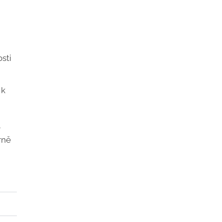
sti
 k
e
rně