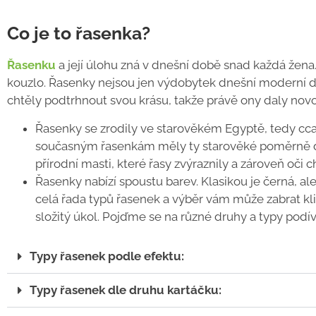
Co je to řasenka?
Řasenku
a její úlohu zná v dnešní době snad každá žena. 
kouzlo. Řasenky nejsou jen výdobytek dnešní moderní do
chtěly podtrhnout svou krásu, takže právě ony daly no
Řasenky se zrodily ve starověkém Egyptě, tedy cca
současným řasenkám měly ty starověké poměrně dal
přírodní masti, které řasy zvýraznily a zároveň oči 
Řasenky nabízí spoustu barev. Klasikou je černá, al
celá řada typů řasenek a výběr vám může zabrat kl
složitý úkol. Pojďme se na různé druhy a typy podív
Typy řasenek podle efektu:
Typy řasenek dle druhu kartáčku: