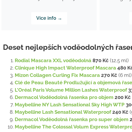
Více info →
Deset nejlepších voděodolných řas
Rodial Mascara XXL voděodolná
870 Kč
(12,5 ml)
Clinique High Impact Waterproof Mascara
480 K
Mizon Collagen Curling Fix Mascara
270 Kč
(6 ml)
Clé de Peau Beauté Prodlužující a objemová řas
L'Oréal Paris Volume Million Lashes Waterproof
3
Dermacol Voděodolná řasenka pro objem
200 Kč
Maybelline NY Lash Sensational Sky High WTP
30
Maybelline Lash Sensational Waterproof
240 Kč
(
Dermacol Voděodolná řasenka pro super objem
Maybelline The Colossal Volum Express Waterpr