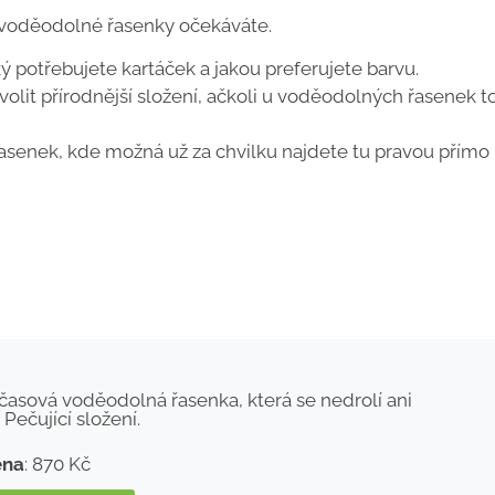
d voděodolné řasenky očekáváte.
aký potřebujete kartáček a jakou preferujete barvu.
 volit přírodnější složení, ačkoli u voděodolných řasenek t
enek, kde možná už za chvilku najdete tu pravou přímo 
časová voděodolná řasenka, která se nedrolí ani
Pečující složení.
ena
: 870 Kč