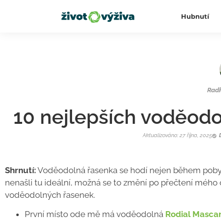
Hubnutí
Rad
10 nejlepších voděod
Aktualizováno: 27 října, 2025
Shrnutí:
Voděodolná řasenka se hodí nejen během pobytu u
nenašli tu ideální, možná se to změní po přečtení mého 
voděodolných řasenek.
První místo ode mě má voděodolná
Rodial Masca