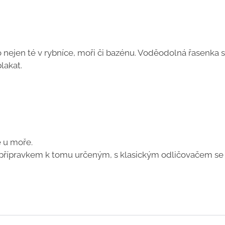
o nejen té v rybníce, moři či bazénu. Voděodolná řasenka 
lakat.
é u moře.
 přípravkem k tomu určeným, s klasickým odličovačem se