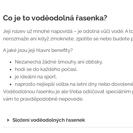
Co je to voděodolná řasenka?
Její název už mnohé napovídá – je odolná vůči vodě. A t
nerozmaže ani když zmoknete, zpotíte se nebo budete p
A jaké jsou její hlavní benefity?
Nezanechá žádné šmouhy ani obtisky,
hodí se do každého počasí,
je ideální na sport,
naprosto nejlepší volba na letní dny nebo dovolen
Voděodolnou řasenku je ale třeba odličovat speciálním
vám to pravděpodobně nepovede.
Složení voděodolných řasenek