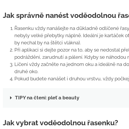
Jak správně nanést voděodolnou řa
Řasenku vždy nanášejte na důkladně odlíčené řasy.
nebyly velké přebytky náplně. Ideální je kartáček 
by nechal by na štětci vlákna).
Při aplikaci si dejte pozor na to, aby se nedostal p
podráždění, zarudnutí a pálení. Kdyby se náhodou 
Líčení vždy začněte na jednom oku a ideálně na dol
druhé oko.
Pokud budete nanášet i druhou vrstvu, vždy počkejt
TIPY na čtení: pleť a beauty
Jak vybrat voděodolnou řasenku?