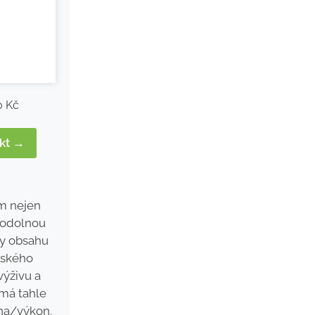
0 Kč
ukt →
m nejen
ěodolnou
ky obsahu
řského
výživu a
má tahle
na/výkon.