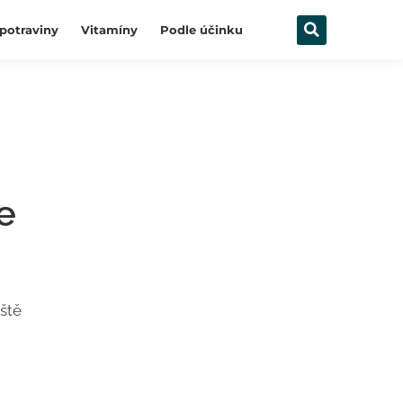
potraviny
Vitamíny
Podle účinku
e
eště