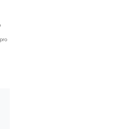
o
pro