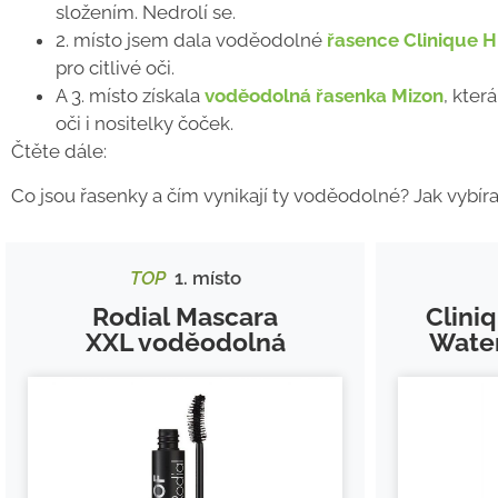
složením. Nedrolí se.
2. místo jsem dala voděodolné
řasence Clinique 
pro citlivé oči.
A 3. místo získala
voděodolná řasenka Mizon
, kter
oči i nositelky čoček.
Čtěte dále:
Co jsou řasenky a čím vynikají ty voděodolné? Jak vybír
TOP
1. místo
Rodial Mascara
Clini
XXL voděodolná
Wate