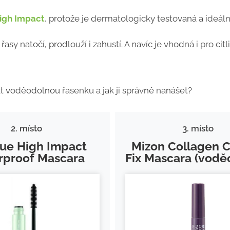
High Impact
, protože je dermatologicky testovaná a ideáln
á řasy natočí, prodlouží i zahustí. A navíc je vhodná i pro citl
at voděodolnou řasenku a jak ji správně nanášet?
2. místo
3. místo
que High Impact
Mizon Collagen C
rproof Mascara
Fix Mascara (vodě