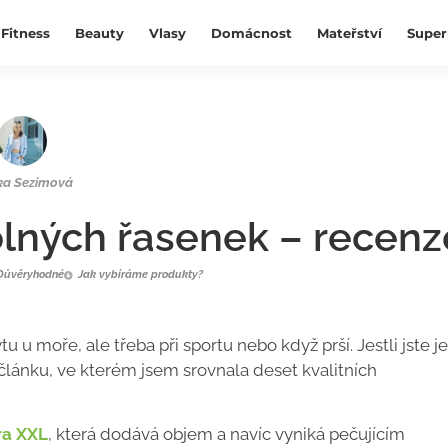
Fitness
Beauty
Vlasy
Domácnost
Mateřství
Super
ka Sezimová
olných řasenek – recenz
Důvěryhodné
Jak vybíráme produkty?
 moře, ale třeba při sportu nebo když prší. Jestli jste j
článku, ve kterém jsem srovnala deset kvalitních
ra XXL
, která dodává objem a navíc vyniká pečujícím