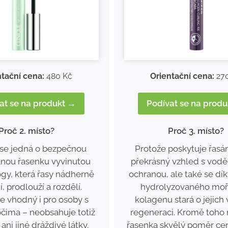
ntační cena:
480 Kč
Orientační cena:
27
at se na produkt →
Podívat se na prod
Proč 2. místo?
Proč 3. místo?
 se jedná o bezpečnou
Protože poskytuje řasá
nou řasenku vyvinutou
překrásný vzhled s vod
gy, která řasy nádherně
ochranou, ale také se dí
í, prodlouží a rozdělí.
hydrolyzovaného mo
je vhodný i pro osoby s
kolagenu stará o jejich 
očima – neobsahuje totiž
regeneraci. Kromě toho 
ani jiné dráždivé látky.
řasenka skvělý poměr ce