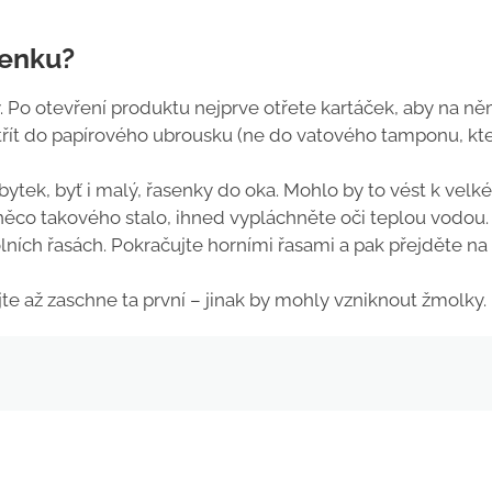
senku?
 Po otevření produktu nejprve otřete kartáček, aby na n
otřít do papírového ubrousku (ne do vatového tamponu, kt
řebytek, byť i malý, řasenky do oka. Mohlo by to vést k vel
něco takového stalo, ihned vypláchněte oči teplou vodou.
ních řasách. Pokračujte horními řasami a pak přejděte na
e až zaschne ta první – jinak by mohly vzniknout žmolky.