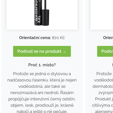
Orientační cena:
870 Kč
Orie
Podívat se na produkt →
Podív
Proč 1. místo?
Protože se jedná o stylovou a
Protože
nadčasovou řasenku, která je nejen
voděodol
voděodolná, ale také se
dermatolo
nerozmazává ani nedrolí. Řasám
zvýrazn
propůjčuje intenzivní černý odstín,
Produkt 
objem, lesk, prodlouží je, krásně
citlivýma 
natočí a ještě o ně pečuje.
alergeny 