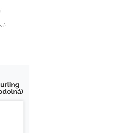
í
ivé
urling
odolná)