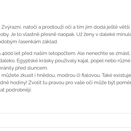
Zvýrazní, natočí a prodlouží oči a tím jim dodá ještě větší
by. Je to vlastně přesně naopak. Už ženy v daleké minulo
vodobým řasenkám základ.
 4000 let před naším letopočtem. Ale nenechte se zmást,
eko. Egyptské krásky používaly kajal, popel nebo různé
chránily před sluncem.
e můžete zkusit i hnědou, modrou či fialovou. Také existuj
idně hodiny! Zvolit tu pravou pro vaše oči může být pomě
at podrobněji: