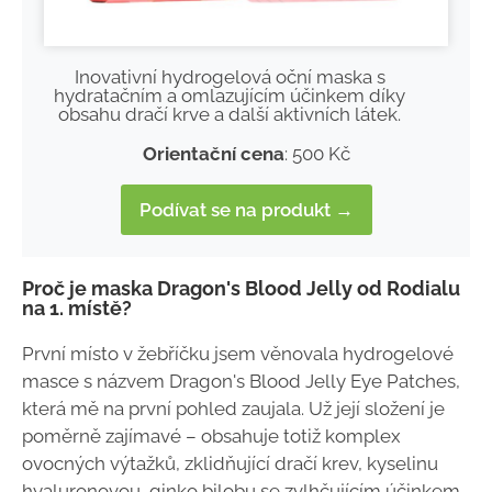
Inovativní hydrogelová oční maska s
hydratačním a omlazujícím účinkem díky
obsahu dračí krve a další aktivních látek.
Orientační cena
: 500 Kč
Podívat se na produkt →
Proč je maska Dragon's Blood Jelly od Rodialu
na 1. místě?
První místo v žebříčku jsem věnovala hydrogelové
masce s názvem Dragon's Blood Jelly Eye Patches,
která mě na první pohled zaujala. Už její složení je
poměrně zajímavé – obsahuje totiž komplex
ovocných výtažků, zklidňující dračí krev, kyselinu
hyaluronovou, ginko bilobu se zvlhčujícím účinkem