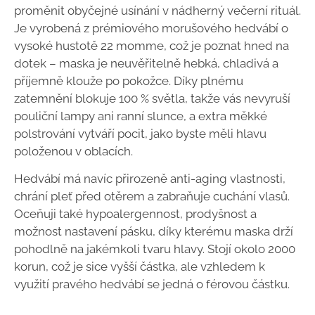
proměnit obyčejné usínání v nádherný večerní rituál.
Je vyrobená z prémiového morušového hedvábí o
vysoké hustotě 22 momme, což je poznat hned na
dotek – maska je neuvěřitelně hebká, chladivá a
příjemně klouže po pokožce. Díky plnému
zatemnění blokuje 100 % světla, takže vás nevyruší
pouliční lampy ani ranní slunce, a extra měkké
polstrování vytváří pocit, jako byste měli hlavu
položenou v oblacích.
Hedvábí má navíc přirozeně anti-aging vlastnosti,
chrání pleť před otěrem a zabraňuje cuchání vlasů.
Oceňuji také hypoalergennost, prodyšnost a
možnost nastavení pásku, díky kterému maska drží
pohodlně na jakémkoli tvaru hlavy. Stojí okolo 2000
korun, což je sice vyšší částka, ale vzhledem k
využití pravého hedvábí se jedná o férovou částku.