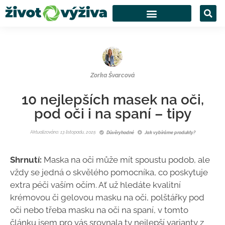
Zorka Švarcová
10 nejlepších masek na oči,
pod oči i na spaní – tipy
Aktualizováno: 13 listopadu, 2025
Důvěryhodné
Jak vybíráme produkty?
Shrnutí:
Maska na oči může mít spoustu podob, ale
vždy se jedná o skvělého pomocníka, co poskytuje
extra péči vaším očím. Ať už hledáte kvalitní
krémovou či gelovou masku na oči, polštářky pod
oči nebo třeba masku na oči na spaní, v tomto
článku jsem pro vás srovnala ty nejlepší varianty z