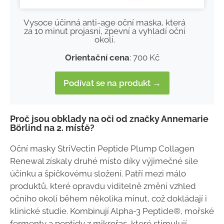
Vysoce účinná anti-age oční maska, která
za 10 minut projasní, zpevní a vyhladí oční
okolí.
Orientační cena
: 700 Kč
Podívat se na produkt →
Proč jsou obklady na oči od značky Annemarie
Börlind na 2. místě?
Oční masky StriVectin Peptide Plump Collagen
Renewal získaly druhé místo díky výjimečné síle
účinku a špičkovému složení. Patří mezi málo
produktů, které opravdu viditelně změní vzhled
očního okolí během několika minut, což dokládají i
klinické studie. Kombinují Alpha-3 Peptide®, mořské
fermenty a peptidy z mikrořas, které stimulují