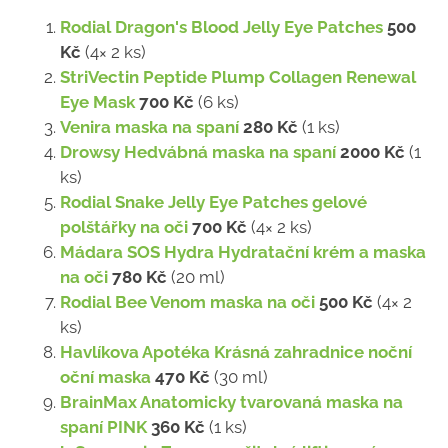
Rodial Dragon's Blood Jelly Eye Patches
500
Kč
(4× 2 ks)
StriVectin Peptide Plump Collagen Renewal
Eye Mask
700 Kč
(6 ks)
Venira maska na spaní
280 Kč
(1 ks)
Drowsy Hedvábná maska na spaní
2000 Kč
(1
ks)
Rodial Snake Jelly Eye Patches gelové
polštářky na oči
700 Kč
(4× 2 ks)
Mádara SOS Hydra Hydratační krém a maska
na oči
780 Kč
(20 ml)
Rodial Bee Venom maska na oči
500 Kč
(4× 2
ks)
Havlíkova Apotéka Krásná zahradnice noční
oční maska
470 Kč
(30 ml)
BrainMax Anatomicky tvarovaná maska na
spaní PINK
360 Kč
(1 ks)