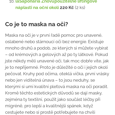
laSaponaria Znovupoužitelné liftingové
náplasti na oční okolí
220 Kč
(2 ks)
Co je to maska na oči?
Maska na oči je v první řadě pomoc pro unavené,
oslabené nebo stárnoucí oči bez energie. Existuje
mnoho druhů a podob, ze kterých si můžete vybírat
– od krémových a gelových až po ty látkové. Pokud
jste někdy měli unavené oči, tak moc dobře víte, jak
je to nepříjemné. Proto je důležité o oči i jejich okolí
pečovat. Kruhy pod očima, oteklá víčka, první vrásky
nebo jen viditelná únava – to jsou neduhy, se
kterými si umí kvalitní pleťová maska na oči poradit.
Kromě těchto estetických důvodů se dají masky,
zejména ty textilní, použít jako součást léčby při
migréně, pro lepší a kvalitnější spánek, když
cestujete nebo si prostě potřebujete na chvíli