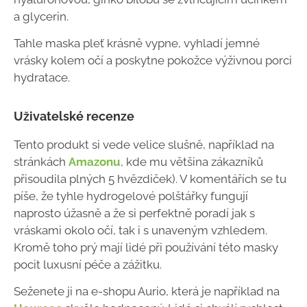
a glycerin.
Tahle maska pleť krásně vypne, vyhladí jemné
vrásky kolem očí a poskytne pokožce výživnou porci
hydratace.
Uživatelské recenze
Tento produkt si vede velice slušně, například na
stránkách
Amazonu
, kde mu většina zákazníků
přisoudila plných 5 hvězdiček). V komentářích se tu
píše, že tyhle hydrogelové polštářky fungují
naprosto úžasně a že si perfektně poradí jak s
vráskami okolo očí, tak i s unaveným vzhledem.
Kromě toho prý mají lidé při používání této masky
pocit luxusní péče a zážitku.
Seženete ji na e-shopu Aurio, která je například na