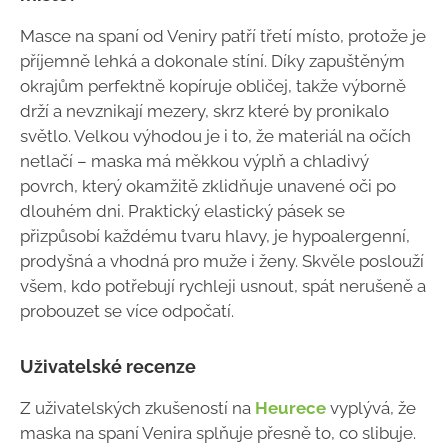
Masce na spaní od Veniry patří třetí místo, protože je
příjemně lehká a dokonale stíní. Díky zapuštěným
okrajům perfektně kopíruje obličej, takže výborně
drží a nevznikají mezery, skrz které by pronikalo
světlo. Velkou výhodou je i to, že materiál na očích
netlačí – maska má měkkou výplň a chladivý
povrch, který okamžitě zklidňuje unavené oči po
dlouhém dni. Praktický elastický pásek se
přizpůsobí každému tvaru hlavy, je hypoalergenní,
prodyšná a vhodná pro muže i ženy. Skvěle poslouží
všem, kdo potřebují rychleji usnout, spát nerušeně a
probouzet se více odpočatí.
Uživatelské recenze
Z uživatelských zkušeností na
Heurece
vyplývá, že
maska na spaní Venira splňuje přesně to, co slibuje.