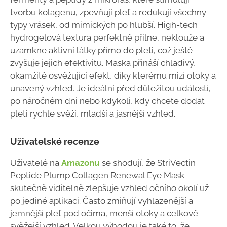
tvorbu kolagenu, zpevňují pleť a redukují všechny
typy vrásek, od mimických po hlubší. High-tech
hydrogelová textura perfektně přilne, neklouže a
uzamkne aktivní látky přímo do pleti, což ještě
zvyšuje jejich efektivitu. Maska přináší chladivý,
okamžitě osvěžující efekt, díky kterému mizí otoky a
unavený vzhled. Je ideální před důležitou událostí,
po náročném dni nebo kdykoli, kdy chcete dodat
pleti rychle svěží, mladší a jasnější vzhled.
Uživatelské recenze
Uživatelé na
Amazonu
se shodují, že StriVectin
Peptide Plump Collagen Renewal Eye Mask
skutečně viditelně zlepšuje vzhled očního okolí už
po jediné aplikaci. Často zmiňují vyhlazenější a
jemnější pleť pod očima, menší otoky a celkově
svěžejší vzhled. Velkou výhodou je také to, že