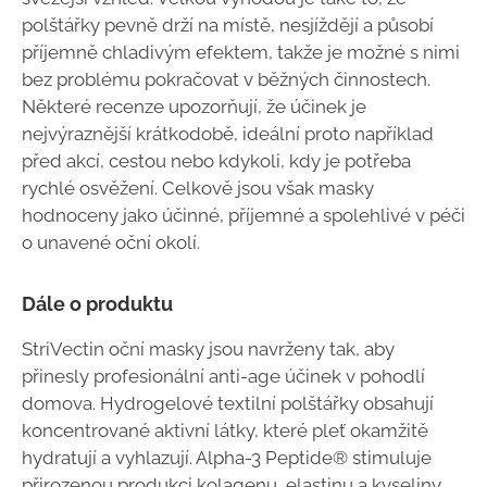
polštářky pevně drží na místě, nesjíždějí a působí
příjemně chladivým efektem, takže je možné s nimi
bez problému pokračovat v běžných činnostech.
Některé recenze upozorňují, že účinek je
nejvýraznější krátkodobě, ideální proto například
před akcí, cestou nebo kdykoli, kdy je potřeba
rychlé osvěžení. Celkově jsou však masky
hodnoceny jako účinné, příjemné a spolehlivé v péči
o unavené oční okolí.
Dále o produktu
StriVectin oční masky jsou navrženy tak, aby
přinesly profesionální anti-age účinek v pohodlí
domova. Hydrogelové textilní polštářky obsahují
koncentrované aktivní látky, které pleť okamžitě
hydratují a vyhlazují. Alpha-3 Peptide® stimuluje
přirozenou produkci kolagenu, elastinu a kyseliny