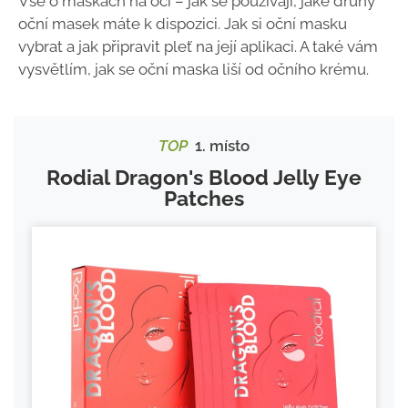
Vše o maskách na oči
– jak se používají, jaké druhy
oční masek máte k dispozici. Jak si oční masku
vybrat a jak připravit pleť na její aplikaci. A také vám
vysvětlím, jak se oční maska liší od očního krému.
TOP
1. místo
Rodial Dragon's Blood Jelly Eye
Patches