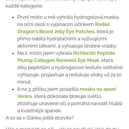
každé kategorie.
První místo u mě vyhrála hydrogelová maska
na oční okolí s vypínacím účinkem
Rodial
Dragon's Blood Jelly Eye Patches
, která je
přímo nabitá hydratačními a vyživujícími
aktivními látkami, a vyhlazuje drobné vrásky.
Na 2. místo jsem vybrala
StriVectin Peptide
Plump Collagen Renewal Eye Mask
, která
díky peptidům a hydrogelové textuře viditelně
vyhlazuje, projasňuje a redukuje otoky už za 10
minut.
A na 3. příčku jsem posadila
masku na spaní
Venira
, která dokonale blokuje světlo,
zklidňuje unavené oči a pomáhá navodit hlubší
a kvalitnější spánek.
A co se v článku ještě dozvíte?