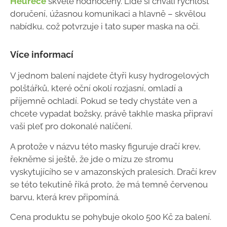
Heurece
skvěle hodnocený. Lidé si chválí rychlost
doručení, úžasnou komunikaci a hlavně – skvělou
nabídku, což potvrzuje i tato super maska na oči.
Více informací
V jednom balení najdete čtyři kusy hydrogelových
polštářků, které oční okolí rozjasní, omladí a
příjemně ochladí. Pokud se tedy chystáte ven a
chcete vypadat božsky, právě takhle maska připraví
vaši pleť pro dokonalé nalíčení.
A protože v názvu této masky figuruje dračí krev,
řekněme si ještě, že jde o mízu ze stromu
vyskytujícího se v amazonských pralesích. Dračí krev
se této tekutině říká proto, že má temně červenou
barvu, která krev připomíná.
Cena produktu se pohybuje okolo 500 Kč za balení.