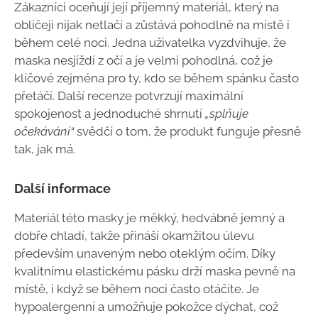
Zákazníci oceňují její příjemný materiál, který na
obličeji nijak netlačí a zůstává pohodlně na místě i
během celé noci. Jedna uživatelka vyzdvihuje, že
maska nesjíždí z očí a je velmi pohodlná, což je
klíčové zejména pro ty, kdo se během spánku často
přetáčí. Další recenze potvrzují maximální
spokojenost a jednoduché shrnutí
„splňuje
očekávání“
svědčí o tom, že produkt funguje přesně
tak, jak má.
Další informace
Materiál této masky je měkký, hedvábně jemný a
dobře chladí, takže přináší okamžitou úlevu
především unaveným nebo oteklým očím. Díky
kvalitnímu elastickému pásku drží maska pevně na
místě, i když se během noci často otáčíte. Je
hypoalergenní a umožňuje pokožce dýchat, což