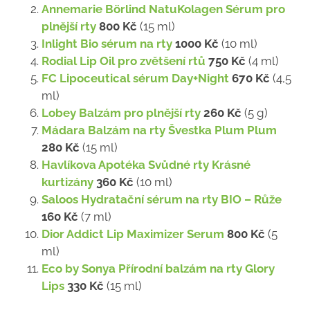
Annemarie Börlind NatuKolagen Sérum pro
plnější rty
800 Kč
(15 ml)
Inlight Bio sérum na rty
1000 Kč
(10 ml)
Rodial Lip Oil pro zvětšení rtů
750 Kč
(4 ml)
FC Lipoceutical sérum Day+Night
670 Kč
(4,5
ml)
Lobey Balzám pro plnější rty
260 Kč
(5 g)
Mádara Balzám na rty Švestka Plum Plum
280 Kč
(15 ml)
Havlíkova Apotéka Svůdné rty Krásné
kurtizány
360 Kč
(10 ml)
Saloos Hydratační sérum na rty BIO – Růže
160 Kč
(7 ml)
Dior Addict Lip Maximizer Serum
800 Kč
(5
ml)
Eco by Sonya Přírodní balzám na rty Glory
Lips
330 Kč
(15 ml)