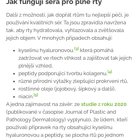
Jak fungují séra pro plné rty
Další z možností, jak dopřát rtům tu nejlepší péči, je
používání kvalitních sér. Ta jsou zpravidla navržena
tak, aby rty hydratovala, vyhlazovala a zvětšovala
jejich objem. V mnohých případech obsahují:
[3]
kyselinu hyaluronovou,
která pomáhá
zadržovat ve rtech vlhkost a zajišťovat tak jejich
plnější vzhled,
[4]
peptidy podporující tvorbu kolagenu,
různé přírodní výtažky zlepšující prokrvení rtů,
rostlinné oleje (jojobový, šípkový a další),
[5]
niacin.
A jedna zajímavost na závěr: ze
studie z roku 2020
(publikované v časopise Journal of Plastic and
Pathology Dermatology) vyplynulo, že lidem, kteří
používali přípravek na rty obsahující kyselinu
hyaluronovou a peptidy, se plocha rtů po jednom