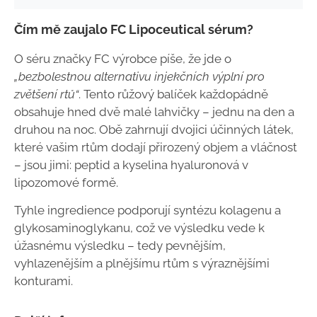
Čím mě zaujalo FC Lipoceutical sérum?
O séru značky FC výrobce píše, že jde o
„
bezbolestnou alternativu injekčních výplní pro
zvětšení rtů“
. Tento růžový balíček každopádně
obsahuje hned dvě malé lahvičky
–
jednu na den a
druhou na noc. Obě zahrnují dvojici účinných látek,
které vašim rtům dodají přirozený objem a vláčnost
– jsou jimi: peptid a kyselina hyaluronová v
lipozomové formě.
Tyhle ingredience podporují syntézu kolagenu a
glykosaminoglykanu, což ve výsledku vede k
úžasnému výsledku – tedy pevnějším,
vyhlazenějším a plnějšímu rtům s výraznějšími
konturami.