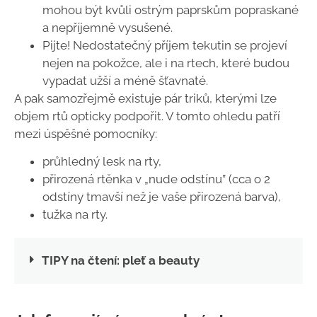
mohou být kvůli ostrým paprskům popraskané
a nepříjemně vysušené.
Pijte! Nedostatečný příjem tekutin se projeví
nejen na pokožce, ale i na rtech, které budou
vypadat užší a méně šťavnaté.
A pak samozřejmě existuje pár triků, kterými lze
objem rtů opticky podpořit. V tomto ohledu patří
mezi úspěšné pomocníky:
průhledný lesk na rty,
přirozená rtěnka v
„
nude odstínu” (cca o 2
odstíny tmavší než je vaše přirozená barva),
tužka na rty.
TIPY na čtení: pleť a beauty