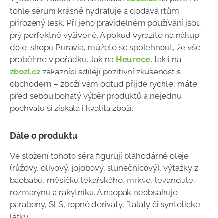
tohle sérum krásně hydratuje a dodává rtům
přirozený lesk. Při jeho pravidelném používání jsou
prý perfektně vyživené. A pokud vyrazíte na nákup
do e-shopu Puravia, můžete se spolehnout, že vše
proběhne v pořádku. Jak na
Heurece
, tak i na
zbozi.cz
zákazníci sdílejí pozitivní zkušenost s
obchodem – zboží vám odtud přijde rychle, máte
před sebou bohatý výběr produktů a nejednu
pochvalu si získala i kvalita zboží.
Dále o produktu
Ve složení tohoto séra figurují blahodárné oleje
(růžový, olivový, jojobový, slunečnicový), výtažky z
baobabu, měsíčku lékařského, mrkve, levandule,
rozmarýnu a rakytníku. A naopak neobsahuje
parabeny, SLS, ropné deriváty, ftaláty či syntetické
látky.