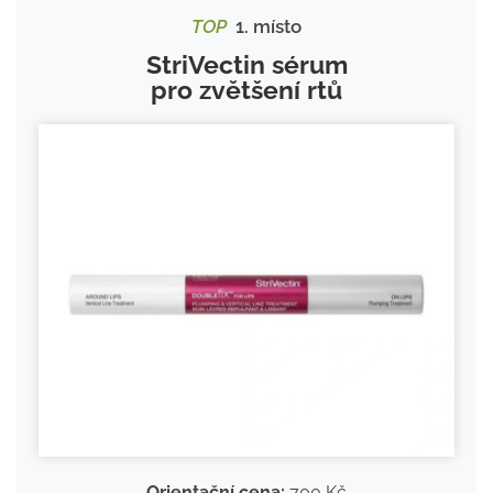
TOP
1. místo
StriVectin sérum
pro zvětšení rtů
Orientační cena:
700 Kč