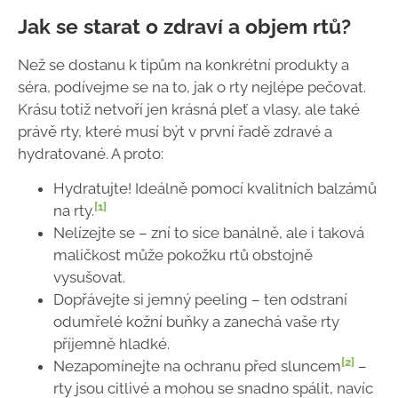
Jak se starat o zdraví a objem rtů?
Než se dostanu k tipům na konkrétní produkty a
séra, podívejme se na to, jak o rty nejlépe pečovat.
Krásu totiž netvoří jen krásná pleť a vlasy, ale také
právě rty, které musí být v první řadě zdravé a
hydratované. A proto:
Hydratujte! Ideálně pomocí kvalitních balzámů
[1]
na rty.
Nelízejte se
–
zní to sice banálně, ale i taková
maličkost může pokožku rtů obstojně
vysušovat.
Dopřávejte si jemný peeling
– ten
odstraní
odumřelé kožní buňky a zanechá vaše rty
příjemně hladké.
[2]
Nezapomínejte na ochranu před sluncem
–
rty jsou citlivé a mohou se snadno spálit, navíc