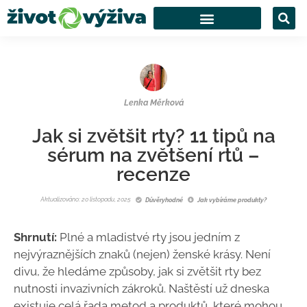
Lenka Měrková
Jak si zvětšit rty? 11 tipů na
sérum na zvětšení rtů –
recenze
Aktualizováno: 20 listopadu, 2025
Důvěryhodné
Jak vybíráme produkty?
Shrnutí:
Plné a mladistvé rty jsou jedním z
nejvýraznějších znaků (nejen) ženské krásy. Není
divu, že hledáme způsoby, jak si zvětšit rty bez
nutnosti invazivních zákroků. Naštěstí už dneska
existuje celá řada metod a produktů, které mohou