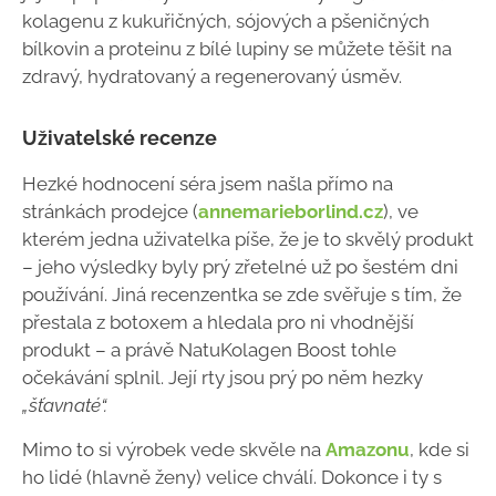
kolagenu z kukuřičných, sójových a pšeničných
bílkovin a proteinu z bílé lupiny se můžete těšit na
zdravý, hydratovaný a regenerovaný úsměv.
Uživatelské recenze
Hezké hodnocení séra jsem našla přímo na
stránkách prodejce (
annemarieborlind.cz
), ve
kterém jedna uživatelka píše, že je to skvělý produkt
– jeho výsledky byly prý zřetelné už po šestém dni
používání. Jiná recenzentka se zde svěřuje s tím, že
přestala z botoxem a hledala pro ni vhodnější
produkt – a právě NatuKolagen Boost tohle
očekávání splnil. Její rty jsou prý po něm hezky
„
šťavnaté“.
Mimo to si výrobek vede skvěle na
Amazonu
,
kde si
ho lidé (hlavně ženy) velice chválí. Dokonce i ty s