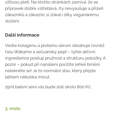
citlivou pletí. Na těchto stránkách zaznívá, že se
přípravek dobře vstřebává, rty nevysušuje a přízeň
zákazníků a zákaznic si získal i díky veganskému
složení.
Další informace
Vedle kolagenu a proteinu sérum obsahuje rovněž
řasu Wakame a sečuánský pepř
–
tyhle aktivní
ingredience posilují pružnost a strukturu pokožky. A
pozor
–
pokud při nanášení pocítíte lehké brnění,
nelekněte se! Je to normální stav, který přejde
během několika minut.
15ml balení séra vás bude stát okolo 800 Kč.
3. místo