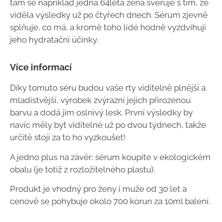
tam se například jedna 64letá žena svěřuje s tím, že
viděla výsledky už po čtyřech dnech. Sérum zjevně
splňuje, co má, a kromě toho lidé hodně vyzdvihují
jeho hydratační účinky.
Více informací
Díky tomuto séru budou vaše rty viditelně plnější a
mladistvější, výrobek zvýrazní jejich přirozenou
barvu a dodá jim oslnivý lesk. První výsledky by
navíc měly být viditelné už po dvou týdnech, takže
určitě stojí za to ho vyzkoušet!
A jedno plus na závěr: sérum koupíte v ekologickém
obalu (je totiž z rozložitelného plastu).
Produkt je vhodný pro ženy i muže od 30 let a
cenově se pohybuje okolo 700 korun za 10ml balení.