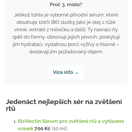
Proč 3. místo?
Jelikož tohle je výborné přírodní sérum, které
obsahuje 100% BIO složky jako je olej z růže
vinné, extrakt z měsíčku a další. Ty navrací rty
zpět do formy, obnovují jejich povrch, poskytují
jim hydrataci, vydatnou porci výživy a hlavně –
dodávají jim požadovaný objem.
Více info →
Jedenáct nejlepších sér na zvětšení
rtů
StriVectin Sérum pro zvětšení rtů a vyhlazení
vrásek
700 Kč
(10 ml)