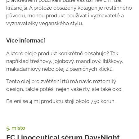
pravidelném používání bude váš úsměv čím dál
krásnější. A protože obsažený kolagen je rostlinného
původu, mohou produkt používat i vyznavatelé a
vyznavatelky veganského stylu.
Více informací
A které oleje produkt konkrétně obsahuje? Tak
například třešňový, jojobový, mandlový, ibiškový,
makadamiový nebo olej z pšeničných klíčků.
Tento olej pro zvětšení rtů má navíc roztomilý
design, takže potěší nejen vaše rty, ale také oko.
Balení se 4 ml produktu stojí okolo 750 korun.
5. místo
FC Lipoceutical sérum Day+Night