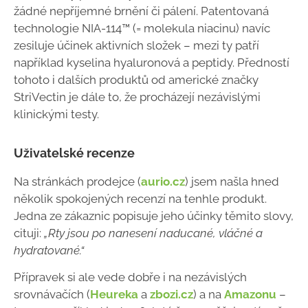
žádné nepříjemné brnění či pálení. Patentovaná
technologie NIA-114™ (= molekula niacinu) navíc
zesiluje účinek aktivních složek – mezi ty patří
například kyselina hyaluronová a peptidy. Předností
tohoto i dalších produktů od americké značky
StriVectin je dále to, že procházejí nezávislými
klinickými testy.
Uživatelské recenze
Na stránkách prodejce (
aurio.cz
) jsem našla hned
několik spokojených recenzí na tenhle produkt.
Jedna ze zákaznic popisuje jeho účinky těmito slovy,
cituji:
„
Rty jsou po nanesení naducané, vláčné a
hydratované.“
Přípravek si ale vede dobře i na nezávislých
srovnávačích (
Heureka
a
zbozi.cz
) a na
Amazonu
–