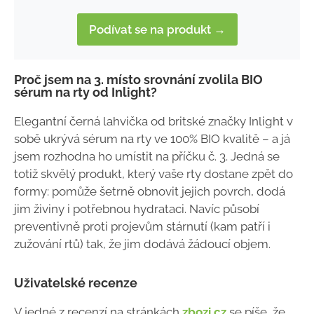
Podívat se na produkt →
Proč jsem na 3. místo srovnání zvolila BIO
sérum na rty od Inlight?
Elegantní černá lahvička od britské značky Inlight v
sobě ukrývá sérum na rty ve 100% BIO kvalitě
–
a já
jsem rozhodna ho umístit na příčku č. 3. Jedná se
totiž skvělý produkt, který vaše rty dostane zpět do
formy: pomůže šetrně obnovit jejich povrch, dodá
jim živiny i potřebnou hydrataci. Navíc působí
preventivně proti projevům stárnutí (kam patří i
zužování rtů) tak, že jim dodává žádoucí objem.
Uživatelské recenze
V jedné z recenzí na stránkách
zbozi.cz
se píše, že