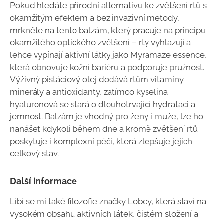
Pokud hledáte přírodní alternativu ke zvětšení rtů s
okamžitým efektem a bez invazivní metody,
mrkněte na tento balzám, který pracuje na principu
okamžitého optického zvětšení – rty vyhlazují a
lehce vypínají aktivní látky jako Myramaze essence,
která obnovuje kožní bariéru a podporuje pružnost.
Výživný pistáciový olej dodává rtům vitamíny,
minerály a antioxidanty, zatímco kyselina
hyaluronová se stará o dlouhotrvající hydrataci a
jemnost. Balzám je vhodný pro ženy i muže, lze ho
nanášet kdykoli během dne a kromě zvětšení rtů
poskytuje i komplexní péči, která zlepšuje jejich
celkový stav.
Další informace
Líbí se mi také filozofie značky Lobey, která staví na
vysokém obsahu aktivních látek, čistém složení a