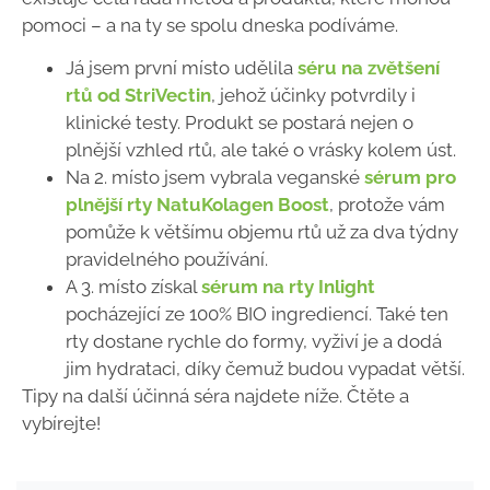
pomoci
–
a na ty se spolu dneska podíváme.
Já jsem první místo udělila
séru na zvětšení
rtů od StriVectin
, jehož účinky potvrdily i
klinické testy. Produkt se postará nejen o
plnější vzhled rtů, ale také o vrásky kolem úst.
Na 2. místo jsem vybrala veganské
sérum pro
plnější rty NatuKolagen Boost
, protože vám
pomůže k většímu objemu rtů už za dva týdny
pravidelného používání.
A 3. místo získal
sérum na rty Inlight
pocházející ze 100% BIO ingrediencí. Také ten
rty dostane rychle do formy, vyživí je a dodá
jim hydrataci, díky čemuž budou vypadat větší.
Tipy na další účinná séra najdete níže. Čtěte a
vybírejte!