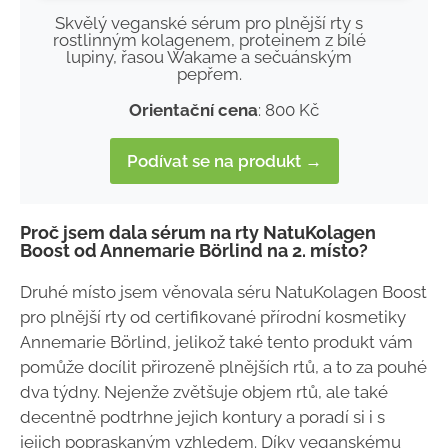
Skvělý veganské sérum pro plnější rty s
rostlinným kolagenem, proteinem z bílé
lupiny, řasou Wakame a sečuánským
pepřem.
Orientační cena
: 800 Kč
Podívat se na produkt →
Proč jsem dala sérum na rty NatuKolagen
Boost od Annemarie Börlind na 2. místo?
Druhé místo jsem věnovala séru NatuKolagen Boost
pro plnější rty od certifikované přírodní kosmetiky
Annemarie Börlind, jelikož také tento produkt vám
pomůže docílit přirozeně plnějších rtů, a to za pouhé
dva týdny. Nejenže zvětšuje objem rtů, ale také
decentně podtrhne jejich kontury a poradí si i s
jejich popraskaným vzhledem. Díky veganskému