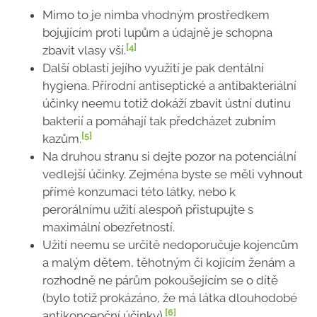
Mimo to je nimba vhodným prostředkem
bojujícím proti lupům a údajně je schopna
[4]
zbavit vlasy vší.
Další oblastí jejího využití je pak dentální
hygiena. Přírodní antiseptické a antibakteriální
účinky neemu totiž dokáží zbavit ústní dutinu
bakterií a pomáhají tak předcházet zubním
[5]
kazům.
Na druhou stranu si dejte pozor na potenciální
vedlejší účinky. Zejména byste se měli vyhnout
přímé konzumaci této látky, nebo k
perorálnímu užití alespoň přistupujte s
maximální obezřetností.
Užití neemu se určitě nedoporučuje kojencům
a malým dětem, těhotným či kojícím ženám a
rozhodně ne párům pokoušejícím se o dítě
(bylo totiž prokázáno, že má látka dlouhodobé
[6]
antikoncepční účinky).