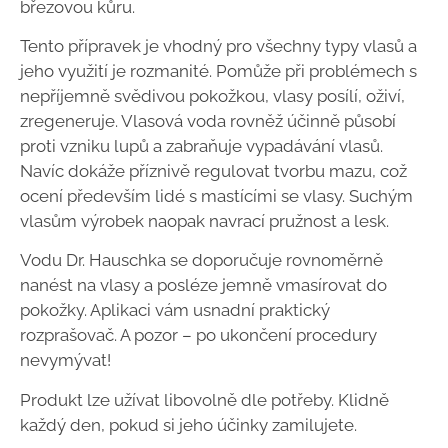
březovou kůru.
Tento přípravek je vhodný pro všechny typy vlasů a
jeho využití je rozmanité. Pomůže při problémech s
nepříjemně svědivou pokožkou, vlasy posílí, oživí,
zregeneruje. Vlasová voda rovněž účinně působí
proti vzniku lupů a zabraňuje vypadávání vlasů.
Navíc dokáže příznivě regulovat tvorbu mazu, což
ocení především lidé s mastícími se vlasy. Suchým
vlasům výrobek naopak navrací pružnost a lesk.
Vodu Dr. Hauschka se doporučuje rovnoměrně
nanést na vlasy a posléze jemně vmasírovat do
pokožky. Aplikaci vám usnadní praktický
rozprašovač. A pozor – po ukončení procedury
nevymývat!
Produkt lze užívat libovolně dle potřeby. Klidně
každý den, pokud si jeho účinky zamilujete.