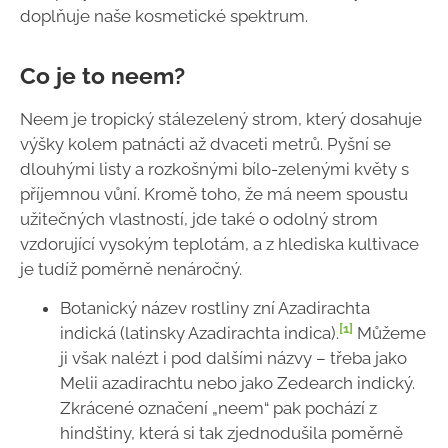
doplňuje naše kosmetické spektrum.
Co je to neem?
Neem je tropický stálezelený strom, který dosahuje
výšky kolem patnácti až dvaceti metrů. Pyšní se
dlouhými listy a rozkošnými bílo-zelenými květy s
příjemnou vůní. Kromě toho, že má neem spoustu
užitečných vlastností, jde také o odolný strom
vzdorující vysokým teplotám, a z hlediska kultivace
je tudíž poměrně nenáročný.
Botanický název rostliny zní Azadirachta
[1]
indická (latinsky Azadirachta indica).
Můžeme
ji však nalézt i pod dalšími názvy – třeba jako
Melii azadirachtu nebo jako Zedearch indický.
Zkrácené označení „neem“ pak pochází z
hindštiny, která si tak zjednodušila poměrně