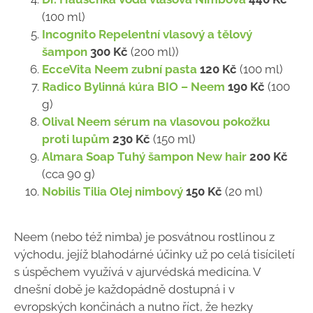
(100 ml)
Incognito Repelentní vlasový a tělový
šampon
300 Kč
(200 ml))
EcceVita Neem zubní pasta
120 Kč
(100 ml)
Radico Bylinná kúra BIO – Neem
190 Kč
(100
g)
Olival Neem sérum na vlasovou pokožku
proti lupům
230 Kč
(150 ml)
Almara Soap Tuhý šampon New hair
200 Kč
(cca 90 g)
Nobilis Tilia Olej nimbový
150 Kč
(20 ml)
Neem (nebo též nimba) je posvátnou rostlinou z
východu, jejíž blahodárné účinky už po celá tisíciletí
s úspěchem využívá v ajurvédská medicína. V
dnešní době je každopádně dostupná i v
evropských končinách a nutno říct, že hezky