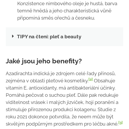
Konzistence nimbového oleje je hustá, barva
temně hnědá a jeho charakteristická vůně
připomíná směs ořechů a česneku.
TIPY na čtení: pleť a beauty
Jaké jsou jeho benefity?
Azadirachta indická je zdrojem celé řady přínosů,
[2]
zejména v oblasti pleťové kosmetiky.
Obsahuje
vitamín E, antioxidanty, má antibakteriální účinky.
Pomáhá pečovat o suchou pleť. Dále pak redukuje
viditelnost vrásek i malých jizviček, hojí poranění a
stimuluje přirozenou produkci kolagenu. Studie z
roku 2021 dokonce potvrdila, že neem může být
[3]
skvělým podpůrným prostředkem pro léčbu akné.