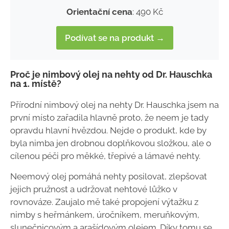
Orientační cena
: 490 Kč
Podívat se na produkt →
Proč je nimbový olej na nehty od Dr. Hauschka
na 1. místě?
Přírodní nimbový olej na nehty Dr. Hauschka jsem na
první místo zařadila hlavně proto, že neem je tady
opravdu hlavní hvězdou. Nejde o produkt, kde by
byla nimba jen drobnou doplňkovou složkou, ale o
cílenou péči pro měkké, třepivé a lámavé nehty.
Neemový olej pomáhá nehty posilovat, zlepšovat
jejich pružnost a udržovat nehtové lůžko v
rovnováze. Zaujalo mě také propojení výtažku z
nimby s heřmánkem, úročníkem, meruňkovým,
slunečnicovým a arašídovým olejem. Díky tomu se