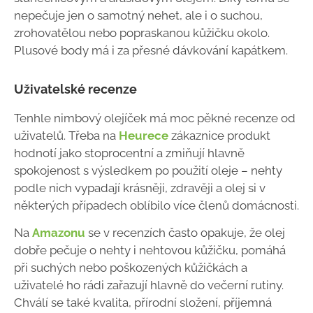
nepečuje jen o samotný nehet, ale i o suchou,
zrohovatělou nebo popraskanou kůžičku okolo.
Plusové body má i za přesné dávkování kapátkem.
Uživatelské recenze
Tenhle nimbový olejíček má moc pěkné recenze od
uživatelů. Třeba na
Heurece
zákaznice produkt
hodnotí jako stoprocentní a zmiňují hlavně
spokojenost s výsledkem po použití oleje – nehty
podle nich vypadají krásněji, zdravěji a olej si v
některých případech oblíbilo více členů domácnosti.
Na
Amazonu
se v recenzích často opakuje, že olej
dobře pečuje o nehty i nehtovou kůžičku, pomáhá
při suchých nebo poškozených kůžičkách a
uživatelé ho rádi zařazují hlavně do večerní rutiny.
Chválí se také kvalita, přírodní složení, příjemná