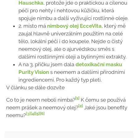
Hauschka
, protože jde o praktickou a cílenou
péči pro nehty i nehtovou kůžičku, která
spojuje nimbu a další vyživující rostlinné oleje.
2. místo má
nimbový olej EcceVita
, který mě
zaujal hlavně univerzálním použitím na celé
tělo, lokální péči i do koupele. Nejde o čistý
neemový olej, ale o ajurvédskou směs s
dalšími rostlinnými oleji a bylinnými extrakty.
A na 3. příčku jsem dala
detoxikační masku
Purity Vision
s neemem a dalšími přírodními
ingrediencemi. Pro každý typ pleti.
V článku se dále dozvíte
[1]
Co to je neem neboli nimba?
K čemu se používá
[2]
neem prášek a neemový olej?
Jaké jsou benefity
[3]
[4]
[5]
[6]
neemu?