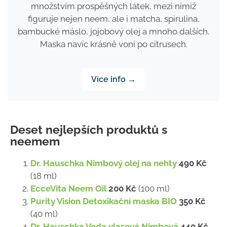
množstvím prospěšných látek, mezi nimiž
figuruje nejen neem, ale i matcha, spirulina,
bambucké máslo, jojobový olej a mnoho dalších.
Maska navíc krásně voní po citrusech.
Více info →
Deset nejlepších produktů s
neemem
Dr. Hauschka Nimbový olej na nehty
490 Kč
(18 ml)
EcceVita Neem Oil
200 Kč
(100 ml)
Purity Vision Detoxikační maska BIO
350 Kč
(40 ml)
Dr. Hauschka Voda vlasová Nimbová
440 Kč