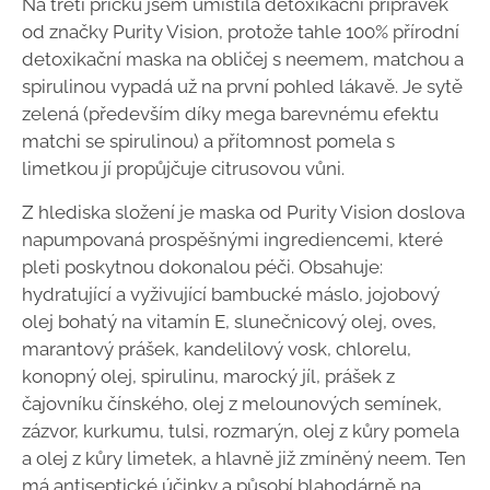
Na třetí příčku jsem umístila detoxikační přípravek
od značky Purity Vision, protože tahle 100% přírodní
detoxikační maska na obličej s neemem, matchou a
spirulinou vypadá už na první pohled lákavě. Je sytě
zelená (především díky mega barevnému efektu
matchi se spirulinou) a přítomnost pomela s
limetkou jí propůjčuje citrusovou vůni.
Z hlediska složení je maska od Purity Vision doslova
napumpovaná prospěšnými ingrediencemi, které
pleti poskytnou dokonalou péči. Obsahuje:
hydratující a vyživující bambucké máslo, jojobový
olej bohatý na vitamín E, slunečnicový olej, oves,
marantový prášek, kandelilový vosk, chlorelu,
konopný olej, spirulinu, marocký jíl, prášek z
čajovníku čínského, olej z melounových semínek,
zázvor, kurkumu, tulsi, rozmarýn, olej z kůry pomela
a olej z kůry limetek, a hlavně již zmíněný neem. Ten
má antiseptické účinky a působí blahodárně na