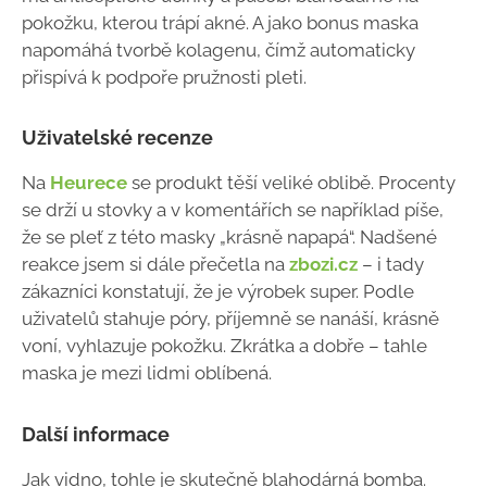
pokožku, kterou trápí akné. A jako bonus maska
napomáhá tvorbě kolagenu, čímž automaticky
přispívá k podpoře pružnosti pleti.
Uživatelské recenze
Na
Heurece
se produkt těší veliké oblibě. Procenty
se drží u stovky a v komentářích se například píše,
že se pleť z této masky „krásně napapá“. Nadšené
reakce jsem si dále přečetla na
zbozi.cz
– i tady
zákazníci konstatují, že je výrobek super. Podle
uživatelů stahuje póry, příjemně se nanáší, krásně
voní, vyhlazuje pokožku. Zkrátka a dobře – tahle
maska je mezi lidmi oblíbená.
Další informace
Jak vidno, tohle je skutečně blahodárná bomba.