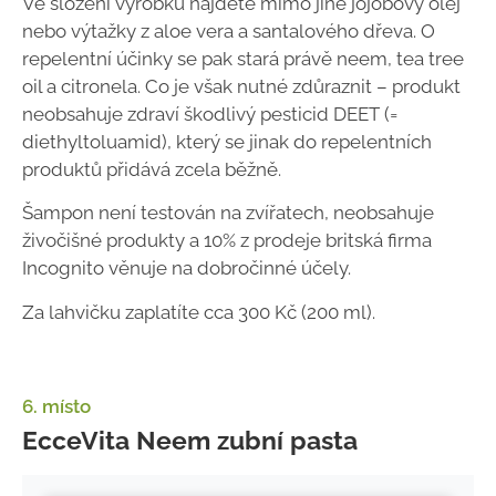
Ve složení výrobku najdete mimo jiné jojobový olej
nebo výtažky z aloe vera a santalového dřeva. O
repelentní účinky se pak stará právě neem, tea tree
oil a citronela. Co je však nutné zdůraznit – produkt
neobsahuje zdraví škodlivý pesticid DEET (=
diethyltoluamid), který se jinak do repelentních
produktů přidává zcela běžně.
Šampon není testován na zvířatech, neobsahuje
živočišné produkty a 10% z prodeje britská firma
Incognito věnuje na dobročinné účely.
Za lahvičku zaplatíte cca 300 Kč (200 ml).
6. místo
EcceVita Neem zubní pasta