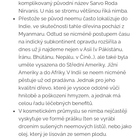
komplikovaný původní název Sarvo Roda
Nirvanis. U nás se stromu většinou říká nimba.
Přestože se původ neemu často lokalizuje do
Indie, ve skutečnosti tahle dřevina pochází z
Myanmaru. Odtud se nicméně postupem času
na indický subkontinent opravdu rozšířila a
dnes už ji najdeme nejen v Asii (v Pákistánu,
Íránu, Bhútánu, Nepálu, v Číně…), ale také byla
uměle vysazena do Střední Ameriky, Jižní
Ameriky a do Afriky. V Indii se neem nicméně
pěstuje už od pradávna. Jednak pro jeho
kvalitní dřevo, které je vysoce odolné vůči
hnilobě a poškození hmyzem, a jednak má
celou řadu léčebných benefitů.
V kosmetickém průmyslu se nimba nejčastěji
vyskytuje ve formě prášku (ten se vyrábí
drcením sušených neemových listů), nebo jako
olej, který je lisován ze semen plodu.