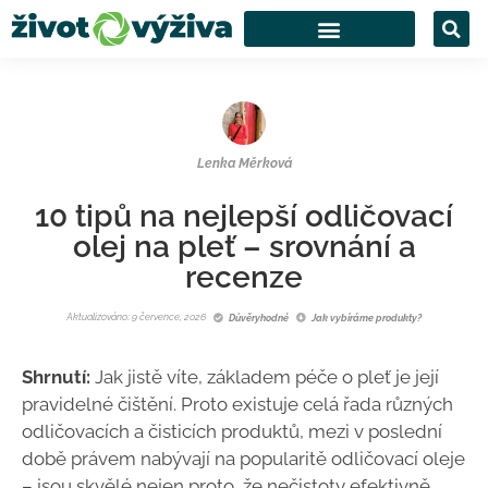
Lenka Měrková
10 tipů na nejlepší odličovací
olej na pleť – srovnání a
recenze
Aktualizováno: 9 července, 2026
Důvěryhodné
Jak vybíráme produkty?
Shrnutí:
Jak jistě víte, základem péče o pleť je její
pravidelné čištění. Proto existuje celá řada různých
odličovacích a čisticích produktů, mezi v poslední
době právem nabývají na popularitě odličovací oleje
– jsou skvělé nejen proto, že nečistoty efektivně