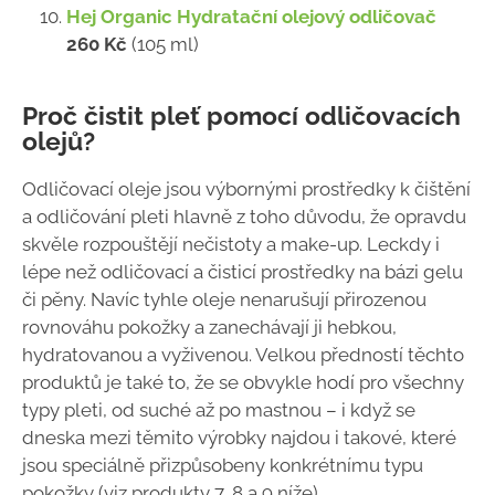
Hej Organic Hydratační olejový odličovač
260 Kč
(105 ml)
Proč čistit pleť pomocí odličovacích
olejů?
Odličovací oleje jsou výbornými prostředky k čištění
a odličování pleti hlavně z toho důvodu, že opravdu
skvěle rozpouštějí nečistoty a make-up. Leckdy i
lépe než odličovací a čisticí prostředky na bázi gelu
či pěny. Navíc tyhle oleje nenarušují přirozenou
rovnováhu pokožky a zanechávají ji hebkou,
hydratovanou a vyživenou. Velkou předností těchto
produktů je také to, že se obvykle hodí pro všechny
typy pleti, od suché až po mastnou – i když se
dneska mezi těmito výrobky najdou i takové, které
jsou speciálně přizpůsobeny konkrétnímu typu
pokožky (viz produkty 7, 8 a 9 níže).