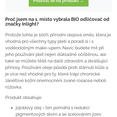
Podívat se na produkt →
Proč jsem na 1. místo vybrala BIO odličovač od
značky Inlight?
Protože tohle je 100% přírodní olejová směs, která je
vhodná pro všechny typy pleti a poradí si i s
voděodolným make-upem. Navíc budete mít při
jeho používání pleť nejen důkladně očištěnou, ale
také se můžete těšit na další zdravotní a zkrášlující
přínosy. Používání oleje působí proti stárnutí kůže a
je více než vhodné pro ty, které trápí chronické
zánětlivé kožní onemocnění zvané rosacea neboli
růžovka.
Produkt obsahuje:
jojobový olej = ten pomáhá s redukcí
pigmentových skvrn a se scelováním jizev