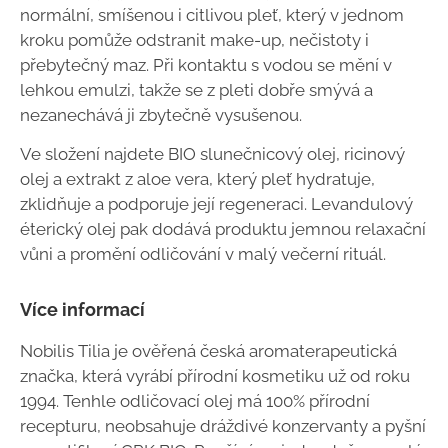
normální, smíšenou i citlivou pleť, který v jednom
kroku pomůže odstranit make-up, nečistoty i
přebytečný maz. Při kontaktu s vodou se mění v
lehkou emulzi, takže se z pleti dobře smývá a
nezanechává ji zbytečně vysušenou.
Ve složení najdete BIO slunečnicový olej, ricinový
olej a extrakt z aloe vera, který pleť hydratuje,
zklidňuje a podporuje její regeneraci. Levandulový
éterický olej pak dodává produktu jemnou relaxační
vůni a promění odličování v malý večerní rituál.
Více informací
Nobilis Tilia je ověřená česká aromaterapeutická
značka, která vyrábí přírodní kosmetiku už od roku
1994. Tenhle odličovací olej má 100% přírodní
recepturu, neobsahuje dráždivé konzervanty a pyšní