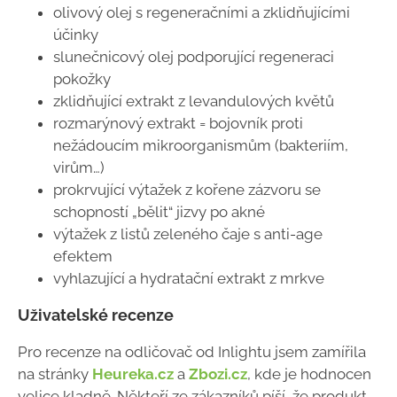
olivový olej s regeneračními a zklidňujícími
účinky
slunečnicový olej podporující regeneraci
pokožky
zklidňující extrakt z levandulových květů
rozmarýnový extrakt = bojovník proti
nežádoucím mikroorganismům (bakteriím,
virům…)
prokrvující výtažek z kořene zázvoru se
schopností „bělit“ jizvy po akné
výtažek z listů zeleného čaje s anti-age
efektem
vyhlazující a hydratační extrakt z mrkve
Uživatelské recenze
Pro recenze na odličovač od Inlightu jsem zamířila
na stránky
Heureka.cz
a
Zbozi.cz
, kde je hodnocen
velice kladně. Někteří ze zákazníků píší, že produkt