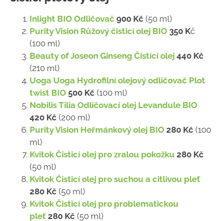
Inlight BIO Odličovač
900 Kč
(50 ml)
Purity Vision Růžový čisticí olej BIO
350 K
č
(100 ml)
Beauty of Joseon Ginseng Čistící olej
440 Kč
(210 ml)
Uoga Uoga Hydrofilní olejový odličovač Plot
twist BIO
500 Kč
(100 ml)
Nobilis Tilia Odličovací olej Levandule BIO
420 Kč
(200 ml)
Purity Vision Heřmánkový olej BIO
280 Kč
(100
ml)
Kvitok Čisticí olej pro zralou pokožku
280 Kč
(50 ml)
Kvitok Čisticí olej pro suchou a citlivou pleť
280 Kč
(50 ml)
Kvitok Čisticí olej pro problematickou
pleť
280 Kč
(50 ml)