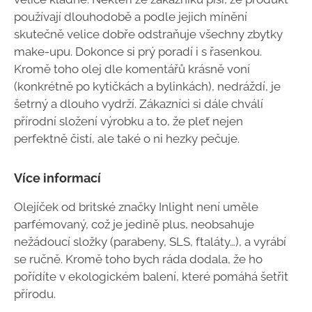
používají dlouhodobě a podle jejich mínění
skutečně velice dobře odstraňuje všechny zbytky
make-upu. Dokonce si prý poradí i s řasenkou.
Kromě toho olej dle komentářů krásně voní
(konkrétně po kytičkách a bylinkách), nedráždí, je
šetrný a dlouho vydrží. Zákazníci si dále chválí
přírodní složení výrobku a to, že pleť nejen
perfektně čistí, ale také o ni hezky pečuje.
Více informací
Olejíček od britské značky Inlight není uměle
parfémovaný, což je jedině plus, neobsahuje
nežádoucí složky (parabeny, SLS, ftaláty…), a vyrábí
se ručně. Kromě toho bych ráda dodala, že ho
pořídíte v ekologickém balení, které pomáhá šetřit
přírodu.