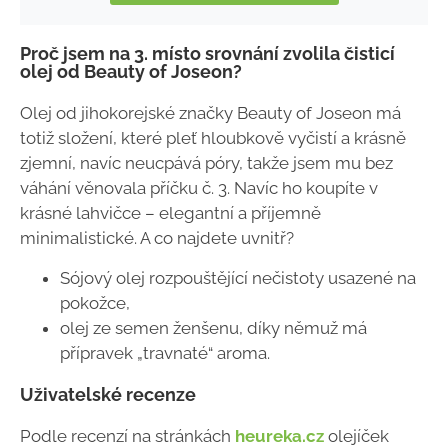
Proč jsem na 3. místo srovnání zvolila čisticí
olej od Beauty of Joseon?
Olej od jihokorejské značky Beauty of Joseon má
totiž složení, které pleť hloubkově vyčistí a krásně
zjemní, navíc neucpává póry, takže jsem mu bez
váhání věnovala příčku č. 3. Navíc ho koupíte v
krásné lahvičce – elegantní a příjemně
minimalistické. A co najdete uvnitř?
Sójový olej rozpouštějící nečistoty usazené na
pokožce,
olej ze semen ženšenu, díky němuž má
přípravek „travnaté“ aroma.
Uživatelské recenze
Podle recenzí na stránkách
heureka.cz
olejíček