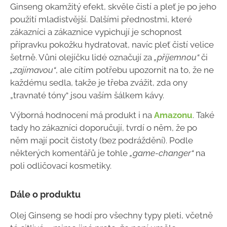
Ginseng okamžitý efekt, skvěle čistí a pleť je po jeho
použití mladistvější. Dalšími přednostmi, které
zákazníci a zákaznice vypichují je schopnost
přípravku pokožku hydratovat, navíc pleť čistí velice
šetrně. Vůni olejíčku lidé označují za
„příjemnou“
či
„zajímavou“
, ale cítím potřebu upozornit na to, že ne
každému sedla, takže je třeba zvážit, zda ony
„travnaté tóny“ jsou vaším šálkem kávy.
Výborná hodnocení má produkt i na
Amazonu
. Také
tady ho zákazníci doporučují, tvrdí o něm, že po
něm mají pocit čistoty (bez podráždění). Podle
některých komentářů je tohle
„game-changer“
na
poli odličovací kosmetiky.
Dále o produktu
Olej Ginseng se hodí pro všechny typy pleti, včetně