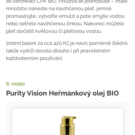
se certifikací CPK BIO. Používá se jednoduše – malé
množství naneste na navlhčenou pleť, jemně
promasírujte, vytvořte emulzi a poté smyjte vodou
nebo setřete navlhčenou žínkou. Nakonec můžete
pleť dočistit květovou či pleťovou vodou.
200ml balení za cca 420 Kč je navíc poměrně štědré,
takže vydrží docela dlouho i při pravidelném
každodenním používání.
6. místo
Purity Vision Heřmánkový olej BIO