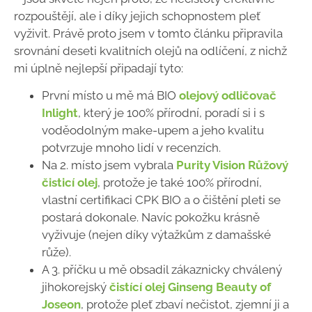
rozpouštějí, ale i díky jejich schopnostem pleť
vyživit. Právě proto jsem v tomto článku připravila
srovnání deseti kvalitních olejů na odlíčení, z nichž
mi úplně nejlepší připadají tyto:
První místo u mě má BIO
olejový odličovač
Inlight
, který je 100% přírodní, poradí si i s
voděodolným make-upem a jeho kvalitu
potvrzuje mnoho lidí v recenzích.
Na 2. místo jsem vybrala
Purity Vision Růžový
čisticí olej
, protože je také 100% přírodní,
vlastní certifikaci CPK BIO a o čištění pleti se
postará dokonale. Navíc pokožku krásně
vyživuje (nejen díky výtažkům z damašské
růže).
A 3. příčku u mě obsadil zákaznicky chválený
jihokorejský
čistící olej Ginseng Beauty of
Joseon
, protože pleť zbaví nečistot, zjemní ji a