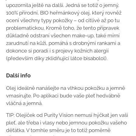
upozornila ještě na další. Jedná se totiž o jemný,
100% přírodní, BIO heřmánkový olej, který rovněž
ocení všechny typy pokožky – od citlivé až po tu
problematickou. Kromě toho, že tento přípravek
důkladně odstraní všechen make-up, také mírní
zarudnutí na kůži, pomáhá s drobnými rankami a
dokonce si poradí i s projevy kožních alergií
(především díky zklidňující látce bisabolol).
Další info
Olej ideálně nanášejte na vlhkou pokožku a jemně
vmasírujte. Po aplikaci bude vaše pleť hedvábně
vláčná a jemná.
TIP: Olejíček od Purity Vision nemusí hýčkat jen vaši
pleť, ale třeba i vlasy nebo jemnou pokožku vašeho
děťátka. V tomhle směru je to totiž poměrně