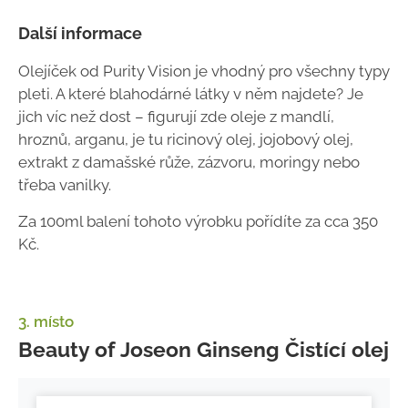
Další informace
Olejíček od Purity Vision je vhodný pro všechny typy
pleti. A které blahodárné látky v něm najdete? Je
jich víc než dost – figurují zde oleje z mandlí,
hroznů, arganu, je tu ricinový olej, jojobový olej,
extrakt z damašské růže, zázvoru, moringy nebo
třeba vanilky.
Za 100ml balení tohoto výrobku pořídíte za cca 350
Kč.
3. místo
Beauty of Joseon Ginseng Čistící olej