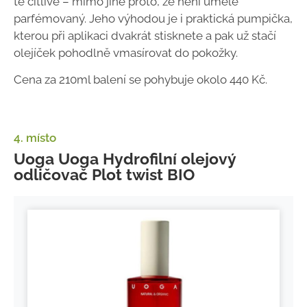
té citlivé – mimo jiné proto, že není uměle
parfémovaný. Jeho výhodou je i praktická pumpička,
kterou při aplikaci dvakrát stisknete a pak už stačí
olejíček pohodlně vmasírovat do pokožky.
Cena za 210ml balení se pohybuje okolo 440 Kč.
4. místo
Uoga Uoga Hydrofilní olejový
odličovač Plot twist BIO