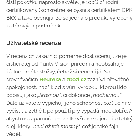
čistí pokožku naprosto skvěle, je 100% přírodní,
certifikovaný (konkrétně se pyšní s certifikátem CPK
BIO) a také oceňuju, že se jedná o produkt vyrobený
za férových podmínek.
Uživatelské recenze
V recenzích zákazníci poměrně dost oceňují, že je
čisticí olej od Purity Vision přírodní a neobsahuje
žádné umělé složky, čehož si cením i já. Na
srovnávačích
Heureka
a
zbozi.cz
zaznívá převážně
spokojenost, například s vůní výrobku, kterou lidé
popisují jako
„krásnou“
, či dokonce
„nádhernou“
.
Dále uživatelé vypichují jeho schopnost pleť účinně
vyčistit a zvlhčit, po použití prý vypadá moc dobře. A
abych nezapomněla – podle všeho se jedná o lehký
olej, který
„není až tak mastný“
, což je také fajn
vědět.