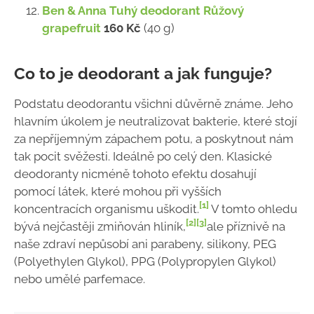
Ben & Anna Tuhý deodorant Růžový
grapefruit
160 Kč
(40 g)
Co to je deodorant a jak funguje?
Podstatu deodorantu všichni důvěrně známe. Jeho
hlavním úkolem je neutralizovat bakterie, které stojí
za nepříjemným zápachem potu, a poskytnout nám
tak pocit svěžesti. Ideálně po celý den. Klasické
deodoranty nicméně tohoto efektu dosahují
pomocí látek, které mohou při vyšších
[1]
koncentracích organismu uškodit.
V tomto ohledu
[2]
[3]
bývá nejčastěji zmiňován
hliník
,
ale příznivě na
naše zdraví nepůsobí ani parabeny, silikony, PEG
(Polyethylen Glykol), PPG (Polypropylen Glykol)
nebo umělé parfemace.