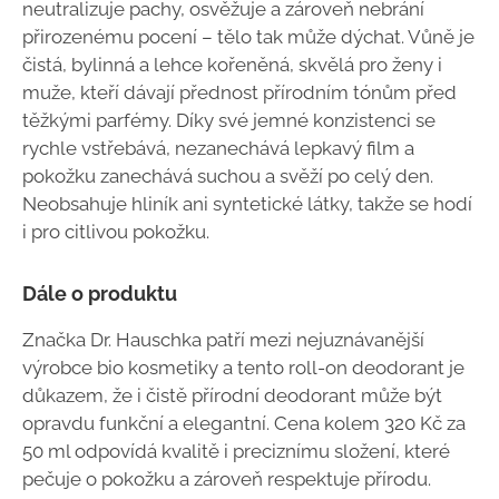
neutralizuje pachy, osvěžuje a zároveň nebrání
přirozenému pocení – tělo tak může dýchat. Vůně je
čistá, bylinná a lehce kořeněná, skvělá pro ženy i
muže, kteří dávají přednost přírodním tónům před
těžkými parfémy. Díky své jemné konzistenci se
rychle vstřebává, nezanechává lepkavý film a
pokožku zanechává suchou a svěží po celý den.
Neobsahuje hliník ani syntetické látky, takže se hodí
i pro citlivou pokožku.
Dále o produktu
Značka Dr. Hauschka patří mezi nejuznávanější
výrobce bio kosmetiky a tento roll-on deodorant je
důkazem, že i čistě přírodní deodorant může být
opravdu funkční a elegantní. Cena kolem 320 Kč za
50 ml odpovídá kvalitě i preciznímu složení, které
pečuje o pokožku a zároveň respektuje přírodu.