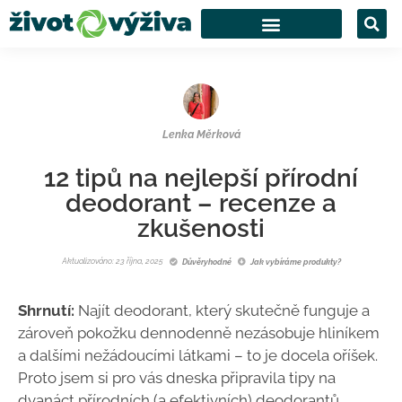
Lenka Měrková
12 tipů na nejlepší přírodní
deodorant – recenze a
zkušenosti
Aktualizováno: 23 října, 2025
Důvěryhodné
Jak vybíráme produkty?
Shrnutí:
Najít deodorant, který skutečně funguje a
zároveň pokožku dennodenně nezásobuje hliníkem
a dalšími nežádoucími látkami – to je docela oříšek.
Proto jsem si pro vás dneska připravila tipy na
dvanáct přírodních (a efektivních) deodorantů.