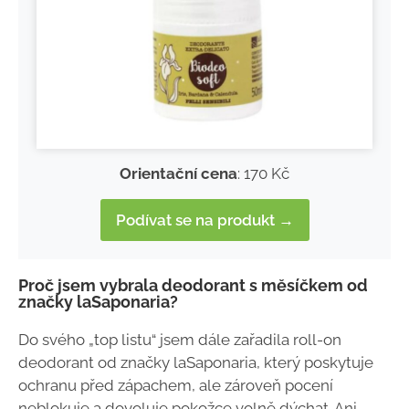
Orientační cena
: 170 Kč
Podívat se na produkt →
Proč jsem vybrala deodorant s měsíčkem od
značky laSaponaria?
Do svého „top listu“ jsem dále zařadila roll-on
deodorant od značky laSaponaria, který poskytuje
ochranu před zápachem, ale zároveň pocení
neblokuje a dovoluje pokožce volně dýchat. Ani