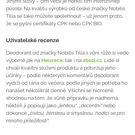
Jinými slovy – čím větší je horko, tím intenzivněji
působí. Na kvalitu výrobků od české značky Nobilis
Tilia se také můžete spolehnout – už jenom proto,
že se pyšní certifikáty CPK nebo CPK BIO.
Uživatelské recenze
Deodorant od značky Nobilis Tilia s vůní růže si vede
výborně jak na
Heurece
, tak i na
zbozi.cz
. Lidé si
chválí kvalitní složení produktu a potvrzují jeho
účinky – podle některých komentářů deodorant
vydrží od rána do večera, podle jiných je potřeba ho
nanášet několikrát denně. Všichni se nicméně
shodnou na tom, že vůně přípravku je nádherná,
někteří ji popisují jako
„lehkou“
,
„decentní“
nebo
dokonce
„čistou, ženskou a smyslnou, hodící se pro
mnoho příležitostí“.