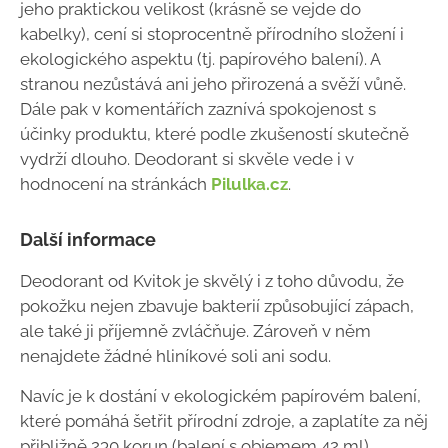
jeho praktickou velikost (krásně se vejde do
kabelky), cení si stoprocentně přírodního složení i
ekologického aspektu (tj. papírového balení). A
stranou nezůstává ani jeho přirozená a svěží vůně.
Dále pak v komentářích zaznívá spokojenost s
účinky produktu, které podle zkušeností skutečně
vydrží dlouho. Deodorant si skvěle vede i v
hodnocení na stránkách
Pilulka.cz
.
Další informace
Deodorant od Kvitok je skvělý i z toho důvodu, že
pokožku nejen zbavuje bakterií způsobující zápach,
ale také ji příjemně zvláčňuje. Zároveň v něm
nenajdete žádné hliníkové soli ani sodu.
Navíc je k dostání v ekologickém papírovém balení,
které pomáhá šetřit přírodní zdroje, a zaplatíte za něj
přibližně 230 korun (balení s objemem 42 ml).