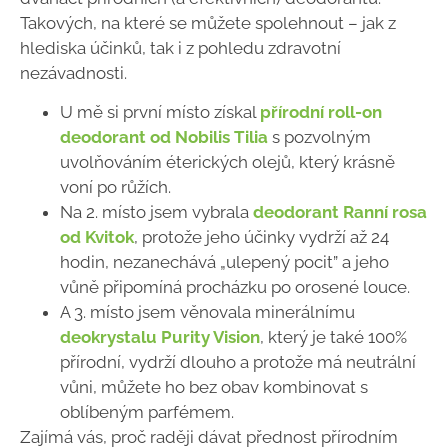
Takových, na které se můžete spolehnout – jak z
hlediska účinků, tak i z pohledu zdravotní
nezávadnosti.
U mě si první místo získal
přírodní roll-on
deodorant od Nobilis Tilia
s pozvolným
uvolňováním éterických olejů, který krásně
voní po růžích.
Na 2. místo jsem vybrala
deodorant Ranní rosa
od Kvitok
, protože jeho účinky vydrží až 24
hodin, nezanechává „ulepený pocit” a jeho
vůně připomíná procházku po orosené louce.
A 3. místo jsem věnovala minerálnímu
deokrystalu Purity Vision
, který je také 100%
přírodní, vydrží dlouho a protože má neutrální
vůni, můžete ho bez obav kombinovat s
oblíbeným parfémem.
Zajímá vás, proč raději dávat přednost přírodním