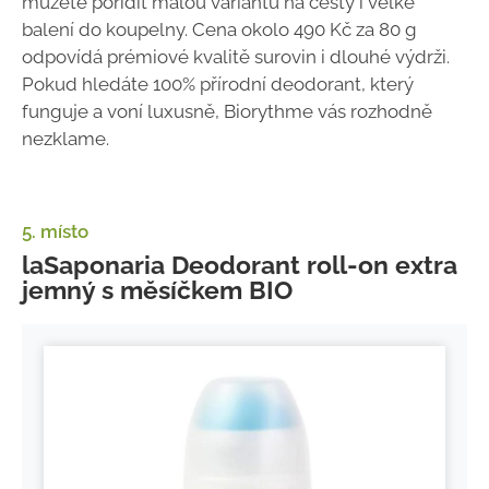
můžete pořídit malou variantu na cesty i velké
balení do koupelny. Cena okolo 490 Kč za 80 g
odpovídá prémiové kvalitě surovin i dlouhé výdrži.
Pokud hledáte 100% přírodní deodorant, který
funguje a voní luxusně, Biorythme vás rozhodně
nezklame.
5. místo
laSaponaria Deodorant roll-on extra
jemný s měsíčkem BIO