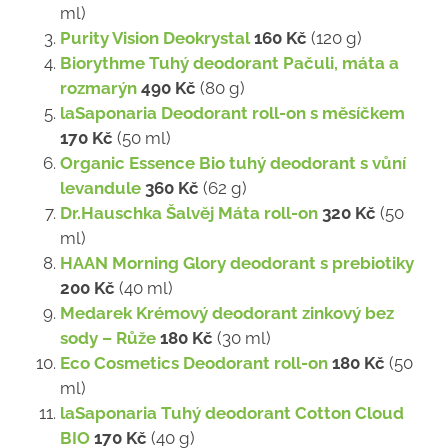
ml)
Purity Vision Deokrystal
160 Kč
(120 g)
Biorythme Tuhý deodorant Pačuli, máta a
rozmarýn
490 Kč
(80 g)
laSaponaria Deodorant roll-on s měsíčkem
170 Kč
(50 ml)
Organic Essence Bio tuhý deodorant s vůní
levandule
360 Kč
(62 g)
Dr.Hauschka Šalvěj Máta roll-on
320 Kč
(50
ml)
HAAN Morning Glory deodorant s prebiotiky
200 Kč
(40 ml)
Medarek Krémový deodorant zinkový bez
sody – Růže
180 Kč
(30 ml)
Eco Cosmetics Deodorant roll-on
180 Kč
(50
ml)
laSaponaria Tuhý deodorant Cotton Cloud
BIO
170 Kč
(40 g)