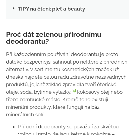
TIPY na čtení: pleť a beauty
Proč dát zelenou přírodnímu
deodorantu?
Při každodenním používání deodorantu je proto
daleko bezpečnější sáhnout po některé z
přírodních
alternativ
. V sortimentu kosmetických značek už
dneska najdete celou řadu zdravotně nezávadných
produktů, jejichž základ zpravidla tvoří éterické
[4]
oleje, soda, bylinné výtažky,
kokosový olej nebo
třeba bambucké máslo. Kromě toho existují i
minerální produkty, které fungují na bázi
minerálních solí.
Přírodní deodoranty se považují za skvělou
volbou i proto, že jsou šetrné k pokožce –