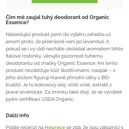
Čím mě zaujal tuhý deodorant od Organic
Essence?
Následující produkt jsem do výběru zařadila už
jenom proto, že překrásně voní po levanduli. A
pokud se i vy rádi necháte ukolébat aromatem téhle
fialové rostlinky, věnujte pozornost tuhému
deodorantu od značky Organic Essence. Ani tento
produkt nezatěžuje kůži škodlivinami, naopak – v
jeho složení figurují hlavně přírodní látky v BIO
kvalitě. Je tu kokosový olej, včelí vosk, extrakt z
pravé levandule. Za zmínku také stojí, že se výrobek
pyšní certifikací USDA Organic.
Další info
Podle recenzí na
Heurece
se zdá, že jsou zákazníci s