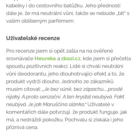
kabelky i do cestovního batůžku. Jeho předností
dále je, že má neutrální vůni, takže se nebude „bít“ s
vaším oblíbeným parfémem.
Uživatelské recenze
Pro recenze jsem si opět zašla na na ověřené
srovnávače
Heureka
a
zbozi.cz
, kde jsem si přečetla
spoustu pozitivních reakcí. Lidé si chválí neutrální
vůni deodorantu, jeho dlouhotrvající efekt a to, že
produkt vydrží dlouho. Jednoho ze zákazníků
musím citovat:
„Je bez vůně, bez zápachu…..prostě
nijaký. A proto senzační. A ten krystal neubývá. Fakt
neubývá. Je jak Maruščina slánka.“
Uživatelé v
komentářích dále potvrzují, že produkt funguje, jak
má, a nedráždí pokožku. Pochvalu si získala i jeho
příznivá cena.