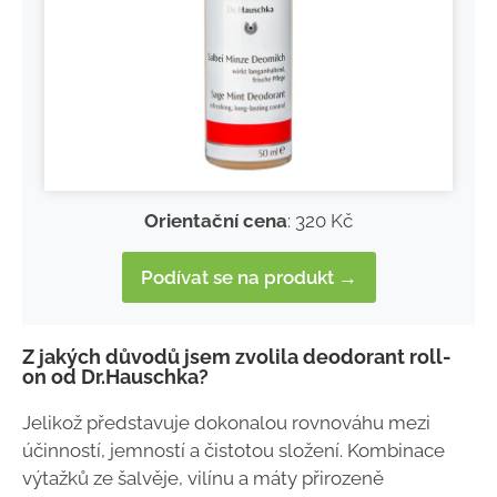
Orientační cena
: 320 Kč
Podívat se na produkt →
Z jakých důvodů jsem zvolila deodorant roll-
on od Dr.Hauschka?
Jelikož představuje dokonalou rovnováhu mezi
účinností, jemností a čistotou složení. Kombinace
výtažků ze šalvěje, vilínu a máty přirozeně