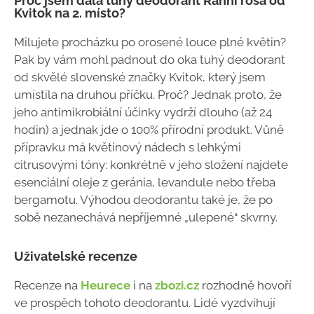
Proč jsem dala tuhý deodorant Ranní rosa od
Kvitok na 2. místo?
Milujete procházku po orosené louce plné květin?
Pak by vám mohl padnout do oka tuhý deodorant
od skvělé slovenské značky Kvitok, který jsem
umístila na druhou příčku. Proč? Jednak proto, že
jeho antimikrobiální účinky vydrží dlouho (až 24
hodin) a jednak jde o 100% přírodní produkt. Vůně
přípravku má květinový nádech s lehkými
citrusovými tóny: konkrétně v jeho složení najdete
esenciální oleje z geránia, levandule nebo třeba
bergamotu. Výhodou deodorantu také je, že po
sobě nezanechává nepříjemné „ulepené“ skvrny.
Uživatelské recenze
Recenze na
Heurece
i na
zbozi.cz
rozhodně hovoří
ve prospěch tohoto deodorantu. Lidé vyzdvihují