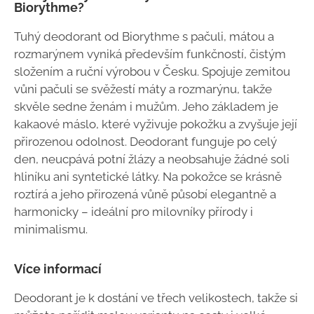
Biorythme?
Tuhý deodorant od Biorythme s pačuli, mátou a
rozmarýnem vyniká především funkčností, čistým
složením a ruční výrobou v Česku. Spojuje zemitou
vůni pačuli se svěžestí máty a rozmarýnu, takže
skvěle sedne ženám i mužům. Jeho základem je
kakaové máslo, které vyživuje pokožku a zvyšuje její
přirozenou odolnost. Deodorant funguje po celý
den, neucpává potní žlázy a neobsahuje žádné soli
hliníku ani syntetické látky. Na pokožce se krásně
roztírá a jeho přirozená vůně působí elegantně a
harmonicky – ideální pro milovníky přírody i
minimalismu.
Více informací
Deodorant je k dostání ve třech velikostech, takže si