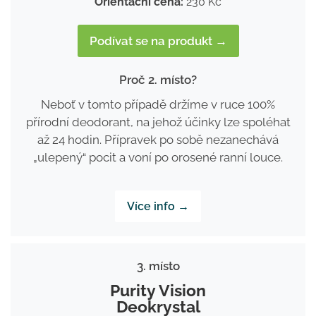
Orientační cena:
230 Kč
Podívat se na produkt →
Proč 2. místo?
Neboť v tomto případě držíme v ruce 100%
přírodní deodorant, na jehož účinky lze spoléhat
až 24 hodin. Přípravek po sobě nezanechává
„ulepený“ pocit a voní po orosené ranní louce.
Více info →
3. místo
Purity Vision
Deokrystal