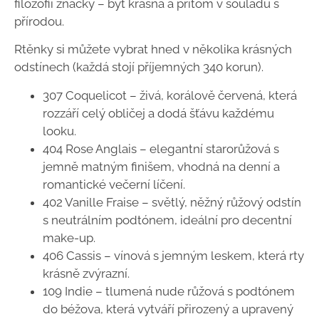
filozofií značky – být krásná a přitom v souladu s
přírodou.
Rtěnky si můžete vybrat hned v několika krásných
odstínech (každá stojí příjemných 340 korun).
307 Coquelicot – živá, korálově červená, která
rozzáří celý obličej a dodá šťávu každému
looku.
404 Rose Anglais – elegantní starorůžová s
jemně matným finišem, vhodná na denní a
romantické večerní líčení.
402 Vanille Fraise – světlý, něžný růžový odstín
s neutrálním podtónem, ideální pro decentní
make-up.
406 Cassis – vínová s jemným leskem, která rty
krásně zvýrazní.
109 Indie – tlumená nude růžová s podtónem
do béžova, která vytváří přirozený a upravený