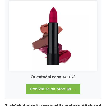
Orientační cena
: 500 Kč
Podívat se na produkt →
Z jakých důvodů jsem zvolila matnou rtěnku od