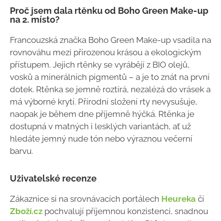
Proč jsem dala rtěnku od Boho Green Make-up
na 2. místo?
Francouzská značka Boho Green Make-up vsadila na
rovnováhu mezi přirozenou krásou a ekologickým
přístupem. Jejich rtěnky se vyrábějí z BIO olejů,
vosků a minerálních pigmentů – a je to znát na první
dotek. Rtěnka se jemně roztírá, nezalézá do vrásek a
má výborné krytí. Přírodní složení rty nevysušuje,
naopak je během dne příjemně hýčká. Rtěnka je
dostupná v matných i lesklých variantách, ať už
hledáte jemný nude tón nebo výraznou večerní
barvu.
Uživatelské recenze
Zákaznice si na srovnávacích portálech
Heureka
či
Zboží.cz
pochvalují příjemnou konzistenci, snadnou