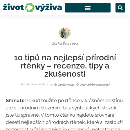
Zorka Švarcová
10 tipů na nejlepší přírodní
rtěnky – recenze, tipy a
zkušenosti
Aktualizováno: 18 září, 2025
Důvěryhodné
Jak vybíráme produkty?
Shrnutí:
Pokud toužíte po rtěnce v krásném odstínu,
ale s přírodním složením bez syntetických složek,
jste tu správně. V tomto článku najdete srovnání
deseti nejlepších přírodních rtěnek, které si zaslouží
pozornost. Většina z nich je veganská, netestovaná