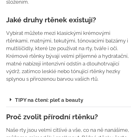
složením.
Jaké druhy rtěnek existují?
Vybírat můžete mezi klasickými krémovými
rtěnkami, matnými, tekutými, tónovacími balzámy i
multilíčidly, které lze používat na rty, tváře i oči.
Krémové rtěnky bývají velmi příjemné a hydratační,
matné nabízejí intenzivní odstín a dlouhotrvající
výdrž, zatímco lesklé nebo tónující rtěnky hezky
splynou s přirozenou barvou vašich rtů.
TIPY na čtení: pleť a beauty
Proč zvolit přírodní rtěnku?
Naše rty jsou velmi citlivé a vše, co na ně nanášíme,