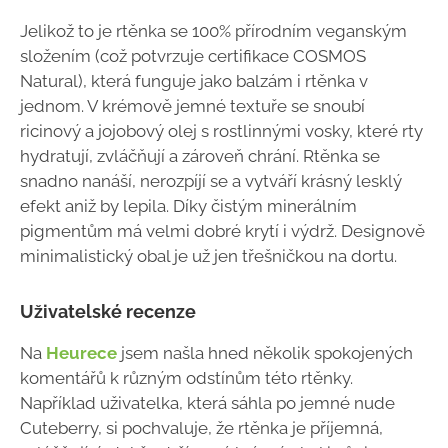
Jelikož to je rtěnka se 100% přírodním veganským
složením (což potvrzuje certifikace COSMOS
Natural), která funguje jako balzám i rtěnka v
jednom. V krémově jemné textuře se snoubí
ricinový a jojobový olej s rostlinnými vosky, které rty
hydratují, zvláčňují a zároveň chrání. Rtěnka se
snadno nanáší, nerozpíjí se a vytváří krásný lesklý
efekt aniž by lepila. Díky čistým minerálním
pigmentům má velmi dobré krytí i výdrž. Designově
minimalistický obal je už jen třešničkou na dortu.
Uživatelské recenze
Na
Heurece
jsem našla hned několik spokojených
komentářů k různým odstínům této rtěnky.
Například uživatelka, která sáhla po jemné nude
Cuteberry, si pochvaluje, že rtěnka je příjemná,