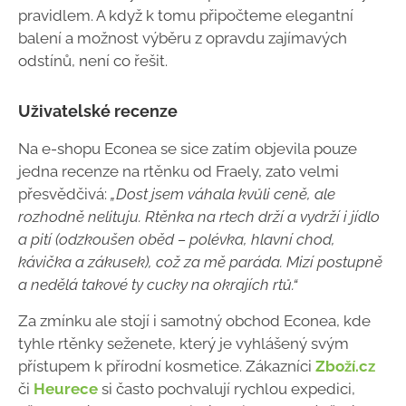
pravidlem. A když k tomu připočteme elegantní
balení a možnost výběru z opravdu zajímavých
odstínů, není co řešit.
Uživatelské recenze
Na e-shopu Econea se sice zatím objevila pouze
jedna recenze na rtěnku od Fraely, zato velmi
přesvědčivá:
„Dost jsem váhala kvůli ceně, ale
rozhodně nelituju. Rtěnka na rtech drží a vydrží i jídlo
a pití (odzkoušen oběd – polévka, hlavní chod,
kávička a zákusek), což za mě paráda. Mizí postupně
a nedělá takové ty cucky na okrajích rtů.“
Za zmínku ale stojí i samotný obchod Econea, kde
tyhle rtěnky seženete, který je vyhlášený svým
přístupem k přírodní kosmetice. Zákazníci
Zboží.cz
či
Heurece
si často pochvalují rychlou expedici,