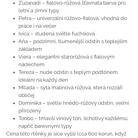
Zuzanadi – fialovo-růžová šťavnatá barva pro
letní a zimní typy
Petra – univerzální růžovo-fialová, vhodná do
práce i na večer
Ivica – studená světle fuchsiová
Aňa – podzimní, tlumenější odstín s teplejším
základem
Viera – elegantní starorůžová s fialovým
nádechem
Tereza – nude odstín s teplým podtónem,
ideální na každý den
Milada – sytá malinová růžová, která rozzáří
obličej
Dominika – světle hnědo-růžový odstín, velmi
přirozený
Tonbo – tmavší vínový tón, lichotivý každému
napříč barevnými typy
Cena této rtěnky je sice vyšší (cca 600 korun, když