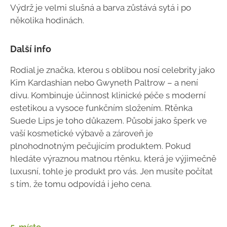
Výdrž je velmi slušná a barva zůstává sytá i po
několika hodinách.
Další info
Rodial je značka, kterou s oblibou nosí celebrity jako
Kim Kardashian nebo Gwyneth Paltrow – a není
divu. Kombinuje účinnost klinické péče s moderní
estetikou a vysoce funkčním složením. Rtěnka
Suede Lips je toho důkazem. Působí jako šperk ve
vaší kosmetické výbavě a zároveň je
plnohodnotným pečujícím produktem. Pokud
hledáte výraznou matnou rtěnku, která je výjimečně
luxusní, tohle je produkt pro vás. Jen musíte počítat
s tím, že tomu odpovídá i jeho cena.