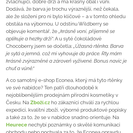
zvláčňující, dobře drží a má krásný obal i vůni.
Dodává, že barva je trochu výraznější, než čekala,
ale že složení pro ni bylo klíčové – a v tomto ohledu
obstála na výbornou. U odstínu Wildberry se
objevuje komentář, že
„krásně voní, příjemně se
aplikuje a hezky drží“
. A u syté čokoládové
Chocoberry jsem se dočetla:
„Úžasná rtěnka. Barva
je sytá a jemná, což mi vyhovuje do práce. Rty mám
krásně zvýrazněné a zároveň vyživené. Bonus navíc je
chuť a vůně.“
A co samotný e-shop Econea, který má tyto rtěnky
ve své nabídce? Ten patří dlouhodobě k
nejoblíbenějším prodejnám přírodní kosmetiky v
Česku. Na
Zboží.cz
ho zákazníci chválí za rychlou
expedici, kvalitní zboží, výborné produktové popisky
a také za to, že se v nabídce snadno orientuje. Na
Heurece
nechybí poznámky o skvělé komunikaci
obchodu nebo pochvala za to, že Econea opravdu