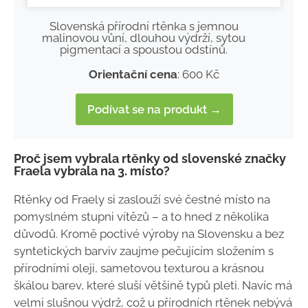
Slovenská přírodní rtěnka s jemnou
malinovou vůní, dlouhou výdrží, sytou
pigmentací a spoustou odstínů.
Orientační cena
: 600 Kč
Podívat se na produkt →
Proč jsem vybrala rtěnky od slovenské značky
Fraela vybrala na 3. místo?
Rtěnky od Fraely si zaslouží své čestné místo na
pomyslném stupni vítězů – a to hned z několika
důvodů. Kromě poctivé výroby na Slovensku a bez
syntetických barviv zaujme pečujícím složením s
přírodními oleji, sametovou texturou a krásnou
škálou barev, které sluší většině typů pleti. Navíc má
velmi slušnou výdrž, což u přírodních rtěnek nebývá