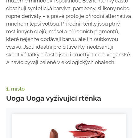
můžeme mimoděk i spolknout. Běžné rtěnky často
obsahují syntetická barviva, parabeny, silikony nebo
ropné deriváty – a právě proto je přírodní alternativa
mnohem lepší volbou. Přírodní rtěnky jsou plné
rostlinných olejů, másel a přírodních pigmentů,
které nejenže dodávají barvu, ale i hloubkovou
výživu. Jsou ideální pro citlivé rty, neobsahují
škodlivé látky a často jsou i cruelty-free a veganské.
A navíc bývají balené v ekologických obalech.
1. místo
Uoga Uoga vyživující rtěnka