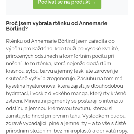
Podívat se na produkt →
Proč jsem vybrala rtěnku od Annemarie
Börlind?
Rtěnku od Annemarie Börlind jsem zařadila do
výběru pro každého, kdo touží po vysoké kvalitě,
přirozených odstínech a komfortním pocitu při
nošení. Je to rtěnka, která nejenže dodá rtům
krásnou sytou barvu a jemný lesk, ale zároveň je
skutečně vyživí a zregeneruje. Zásluhu na tom má
kyselina hyaluronová, která zajišťuje dlouhodobou
hydrataci, i vosk z divokého manga, který rty krásně
zvláční. Minerální pigmenty se postarají o intenzitu
odstínu a jemnou krémovou texturu, kterou si
zamilujete hned při prvním tahu. Výsledkem budou
zdravě vypadající, plné a jemné rty – a to vše s čistě
přírodním složením, bez mikroplastů a derivátů ropy.