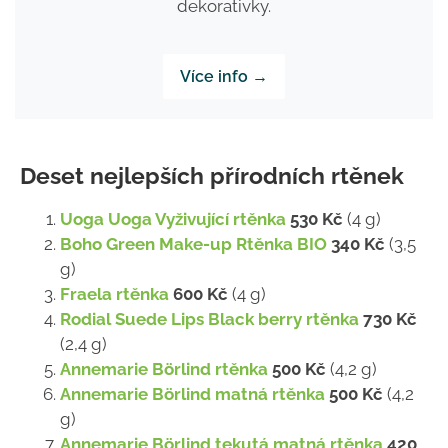
dekorativky.
Více info →
Deset nejlepších přírodních rtěnek
Uoga Uoga Vyživující rtěnka
530 Kč
(4 g)
Boho Green Make-up Rtěnka BIO
340 Kč
(3,5
g)
Fraela rtěnka
600 Kč
(4 g)
Rodial Suede Lips Black berry rtěnka
730 Kč
(2,4 g)
Annemarie Börlind rtěnka
500 Kč
(4,2 g)
Annemarie Börlind matná rtěnka
500 Kč
(4,2
g)
Annemarie Börlind tekutá matná rtěnka
420