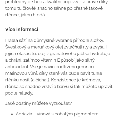
přehledný e-shop a kvalitní popisky – a právě díky
tomu tu člověk snadno sáhne po přesně takové
rtěnce, jakou hledá.
Více informací
Fraela sází na důmyslně vybrané přírodní složky.
Švestkový a meruňkový olej zvláčňují rty a zvyšují
jejich elasticitu, olej z granátového jablka hydratuje
a chrání, zatímco vitamin E působí jako silný
antioxidant. Vše je navíc podtrženo jemnou
malinovou vůní, díky které vás bude bavit tuhle
rtěnku nosit (a čichat). Konzistence je krémová,
rtěnka se snadno vrství a barvu si tak můžete upravit
podle nálady.
Jaké odstíny můžete vyzkoušet?
Adriazia – vínová s bohatým pigmentem