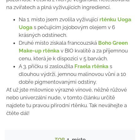
na zvířatech a plná vyživujících ingrediencí.
Na 1. místo jsem zvolila vyživující
rtěnku Uoga
Uoga
s pečujícím jojobovým olejem v 6
krásných odstínech.
Druhé místo získala francouzská
Boho Green
Make-up rtěnka
v BIO kvalitě a za příjemnou
cenu, která je k dispozici v 5 barvách.
A 3. příčku si zasloužila
Fraela rtěnka
s
dlouhou výdrží, jemnou malinovou vůní a 10
dobře pigmentovanými odstíny.
Ať už jste milovnice výrazné vínové, něžně růžové
nebo univerzální nude, v tomto článku určitě
najdete tu pravou přírodní rtěnku. Tak neváhejte a
čtěte dál!
TOP
1. místo