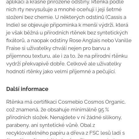
aplikaci a krásné přirozené odstíny. Rtěnka podle
nich rty nevysušuje a mnohé oceňují i její šetrné
složení bez chemie. U některých odstínů (Cassis a
Indie) se objevuje připomínka k menší výdrži, která
je však běžná u přírodních rtěnek bez syntetických
fixátorů, a naopak odstíny Rose Anglais nebo Vanille
Fraise si uživatelky chválí nejen pro barvu a
příjemnou texturu, ale i za to, že na přírodní rtěnku
vydrží překvapivě dobře. Celkově ale uživatelky
hodnotí rtěnky jako velmi příjemné a pečující.
Další informace
Rtěnka má certifikaci Cosmebio Cosmos Organic,
což znamená, že obsahuje minimálně 95 %
přírodních složek. Nenajdete v ní žádné silikony,
parabeny, ani syntetické vůně. Obal z
recyklovatelného papíru a dřeva z FSC lesů ladí s