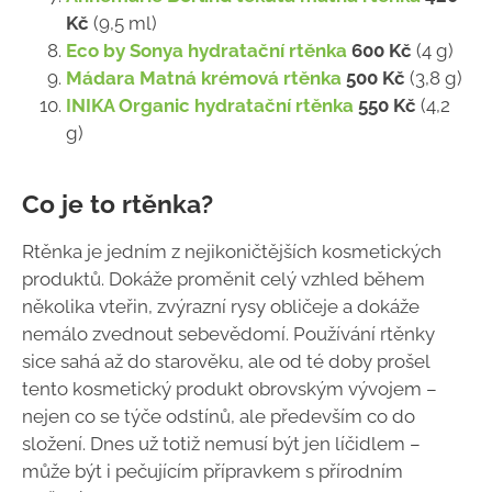
Kč
(9,5 ml)
Eco by Sonya hydratační rtěnka
600 Kč
(4 g)
Mádara Matná krémová rtěnka
500 Kč
(3,8 g)
INIKA Organic hydratační rtěnka
550 Kč
(4,2
g)
Co je to rtěnka?
Rtěnka je jedním z nejikoničtějších kosmetických
produktů. Dokáže proměnit celý vzhled během
několika vteřin, zvýrazní rysy obličeje a dokáže
nemálo zvednout sebevědomí. Používání rtěnky
sice sahá až do starověku, ale od té doby prošel
tento kosmetický produkt obrovským vývojem –
nejen co se týče odstínů, ale především co do
složení. Dnes už totiž nemusí být jen líčidlem –
může být i pečujícím přípravkem s přírodním