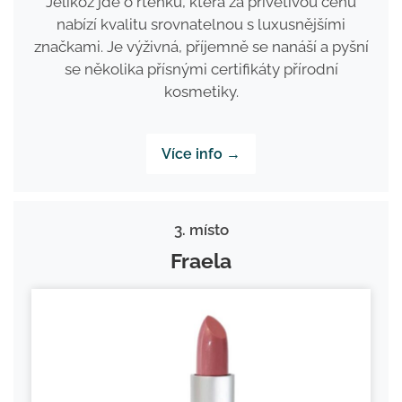
Jelikož jde o rtěnku, která za přívětivou cenu
nabízí kvalitu srovnatelnou s luxusnějšími
značkami. Je výživná, příjemně se nanáší a pyšní
se několika přísnými certifikáty přírodní
kosmetiky.
Více info →
3. místo
Fraela