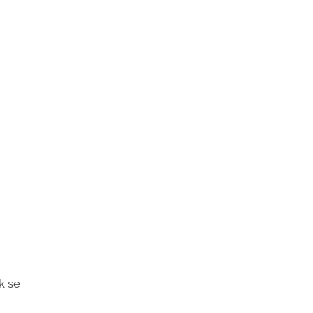
m
k se