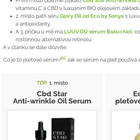
První místo ode mě získalo
Cbd Star Anti-wrinkle 
vitamínu C a CBD v luxusním BIO olejovém základu
2. místo patří séru
Glory Oil od Eco by Sonya
s luxu
a antioxidanty.
A 3. příčku u mě má
LUUV OÜ sérum Bakuchiol
, c
rostlinnou alternativou retinolu.
A v článku se dále dozvíte:
[1]
Co je to pleťové sérum?
Jak se sérum na pleť používá a
TOP
1. místo
Cbd Star
E
Anti-wrinkle Oil Serum
pleťov