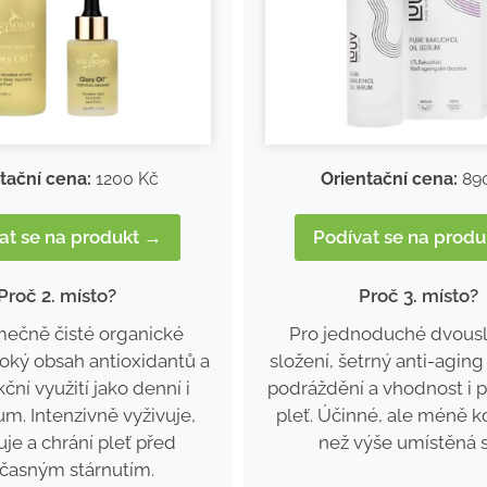
tační cena:
1200 Kč
Orientační cena:
89
at se na produkt →
Podívat se na prod
Proč 2. místo?
Proč 3. místo?
mečně čisté organické
Pro jednoduché dvous
soký obsah antioxidantů a
složení, šetrný anti-aging
ční využití jako denní i
podráždění a vhodnost i pr
um. Intenzivně vyživuje,
pleť. Účinné, ale méně 
uje a chrání pleť před
než výše umístěná s
časným stárnutím.