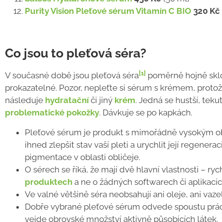
Purity Vision Pleťové sérum Vitamín C BIO
320 Kč
Co jsou to pleťová séra?
[1]
V současné době jsou pleťová séra
poměrně hojně skloň
prokazatelné. Pozor, nepleťte si sérum s krémem, protože
následuje
hydratační
či jiný
krém
. Jedná se hustší, teku
problematické pokožky
. Dávkuje se po kapkách.
Pleťové sérum je produkt s mimořádně vysokým ob
ihned zlepšit stav vaší pleti a urychlit její regenera
pigmentace v oblasti obličeje.
O sérech se říká, že mají dvě hlavní vlastnosti
–
ryc
produktech
a ne o žádných softwarech či aplikacíc
Ve valné většině séra neobsahují ani oleje, ani vaze
Dobře vybrané pleťové sérum odvede spoustu práce. 
vejde obrovské množství aktivně působících látek.