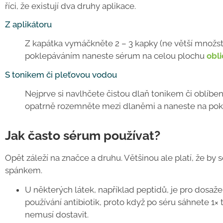
říci, že existují dva druhy aplikace.
Z aplikátoru
Z kapátka vymáčkněte 2 – 3 kapky (ne větší množstv
poklepáváním naneste sérum na celou plochu
obli
S tonikem či pleťovou vodou
Nejprve si navlhčete čistou dlaň tonikem či oblíb
opatrně rozemněte mezi dlaněmi a naneste na poko
Jak často sérum používat?
Opět záleží na značce a druhu. Většinou ale platí, že by
spánkem.
U některých látek, například peptidů, je pro dosaže
používání antibiotik, proto když po séru sáhnete 1
nemusí dostavit.