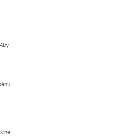
 Aby
 pěnu
možné