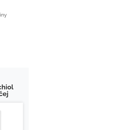
iny
hiol
čej