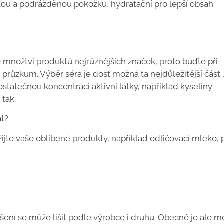
vělou a podrážděnou pokožku, hydratační pro lepší obsah
é množtví produktů nejrůznějších značek, proto buďte při
í průzkum. Výběr séra je dost možná ta nejdůležitější část.
ostatečnou koncentraci aktivní látky, například kyseliny
 tak.
at?
žijte vaše oblíbené produkty, například odličovací mléko,
ášení se může lišit podle výrobce i druhu. Obecně je ale 