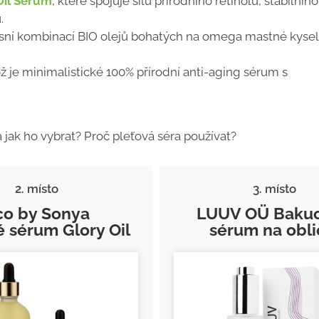
Oil Serum
, které spojuje sílu přírodního retinolu, stabilního
.
sní kombinací BIO olejů bohatých na omega mastné kysel
ož je minimalistické 100% přírodní anti-aging sérum s
 jak ho vybrat? Proč pleťová séra používat?
2. místo
3. místo
co by Sonya
LUUV OÜ Bakuc
é sérum Glory Oil
sérum na obli