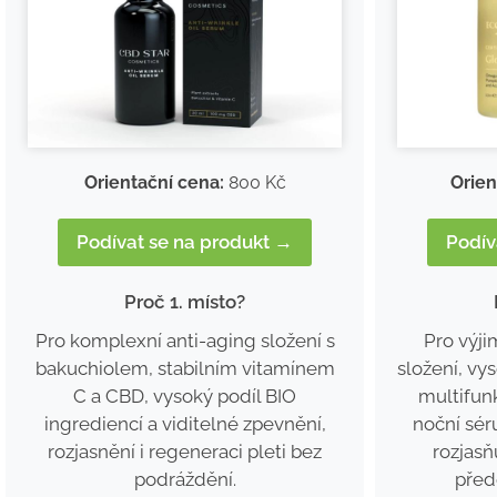
Orientační cena:
800 Kč
Orien
Podívat se na produkt →
Podív
Proč 1. místo?
Pro komplexní anti-aging složení s
Pro výji
bakuchiolem, stabilním vitamínem
složení, vy
C a CBD, vysoký podíl BIO
multifunk
ingrediencí a viditelné zpevnění,
noční sér
rozjasnění i regeneraci pleti bez
rozjasň
podráždění.
před