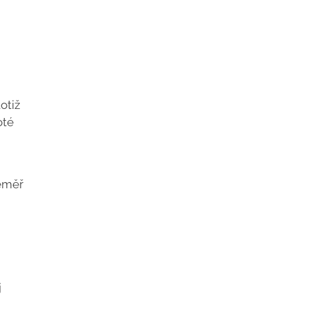
otiž
oté
téměř
j