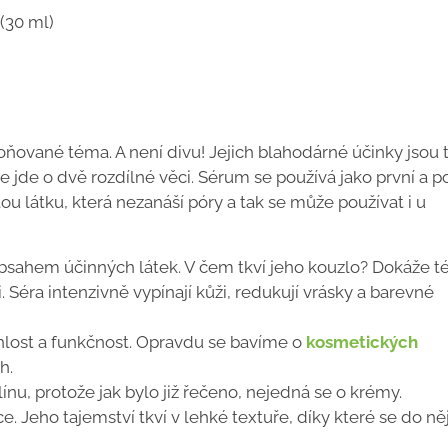
(30 ml)
ované téma. A není divu! Jejich blahodárné účinky jsou t
 jde o dvě rozdílné věci. Sérum se používá jako první a p
tou látku, která nezanáší póry a tak se může používat i u
sahem účinných látek. V čem tkví jeho kouzlo? Dokáže 
ci. Séra intenzivně vypínají kůži, redukují vrásky a barevné
hlost a funkčnost. Opravdu se bavíme o
kosmetických
h.
línu, protože jak bylo již řečeno, nejedná se o krémy.
Jeho tajemství tkví v lehké textuře, díky které se do ně