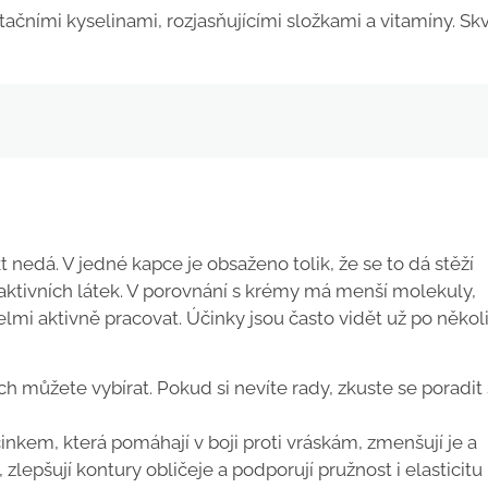
tačními kyselinami, rozjasňujícími složkami a vitamíny. Sk
nedá. V jedné kapce je obsaženo tolik, že se to dá stěží
 aktivních látek. V porovnání s krémy má menší molekuly,
mi aktivně pracovat. Účinky jsou často vidět už po někol
h můžete vybírat. Pokud si nevíte rady, zkuste se poradit
nkem, která pomáhají v boji proti vráskám, zmenšují je a
, zlepšují kontury obličeje a podporují pružnost i elasticitu