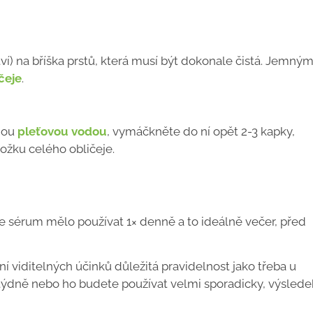
í) na bříška prstů, která musí být dokonale čistá. Jemný
čeje
.
enou
pleťovou vodou
, vymáčkněte do ní opět 2-3 kapky,
žku celého obličeje.
 se sérum mělo používat 1× denně a to ideálně večer, před
ní viditelných účinků důležitá pravidelnost jako třeba u
× týdně nebo ho budete používat velmi sporadicky, výslede