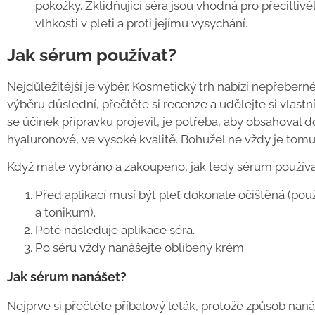
pokožky. Zklidňující séra jsou vhodná pro přecitli
vlhkosti v pleti a proti jejímu vysychání.
Jak sérum používat?
Nejdůležitější je výběr. Kosmetický trh nabízí nepřebern
výběru důslední, přečtěte si recenze a udělejte si vlastn
se účinek přípravku projevil, je potřeba, aby obsahoval d
hyaluronové, ve vysoké kvalitě. Bohužel ne vždy je tomu
Když máte vybráno a zakoupeno, jak tedy sérum použív
Před aplikací musí být pleť dokonale očištěná (pou
a tonikum).
Poté následuje aplikace séra.
Po séru vždy nanášejte oblíbený krém.
Jak sérum nanášet?
Nejprve si přečtěte příbalový leták, protože způsob nan