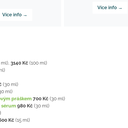
Více info →
Více info →
 ml),
3140 Kč
(100 ml)
ml)
č
(30 ml)
30 ml)
rlovým práškem
700 Kč
(30 ml)
í sérum
980 Kč
(30 ml)
)
600 Kč
(15 ml)