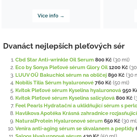
Více info →
Dvanáct nejlepších pleťových sér
Cbd Star Anti-wrinkle Oil Serum
800 Kč
(30 ml)
Eco by Sonya Pleťové sérum Glory Oil
1200 Kč
(30
LUUV OÜ Bakuchiol sérum na obličej
890 Kč
(30 
Nobilis Tilia Sérum hyaluronové
760 Kč
(50 ml)
Kvitok Pleťové sérum Kyselina hyaluronová
950 K
Kvitok Pleťové sérum Kyselina salicylová
800 Kč
(
Feel Pearls Hydratační a uklidňující sérum s pe
Havlíkova Apotéka Krásná zahradnice rozjasňujíc
NaturalProtein Hyaluronové sérum
650 Kč
(30 ml
Venira anti-aging sérum se skvalanem a peptidy
Saloos Hyaluronové sérum
430 Kč
(50 ml)