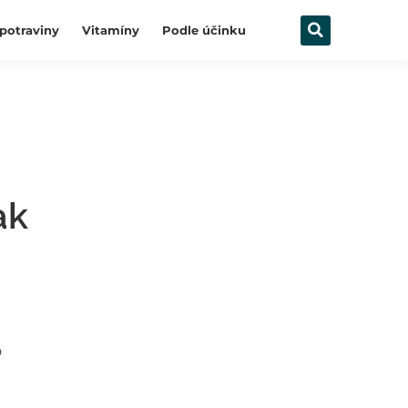
potraviny
Vitamíny
Podle účinku
ak
o