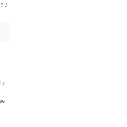
vělé
ika
 se