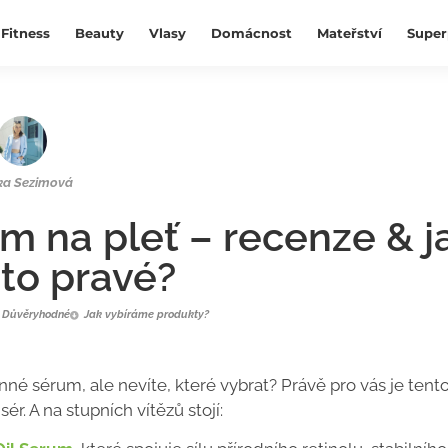
Fitness
Beauty
Vlasy
Domácnost
Mateřství
Super
ka Sezimová
um na pleť – recenze & j
 to pravé?
Důvěryhodné
Jak vybíráme produkty?
né sérum, ale nevíte, které vybrat? Právě pro vás je tent
r. A na stupních vítězů stojí: