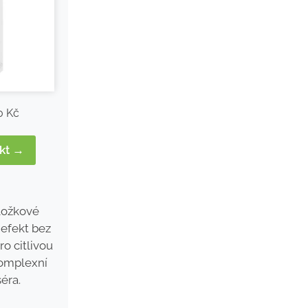
0 Kč
ukt →
ložkové
 efekt bez
o citlivou
komplexní
éra.