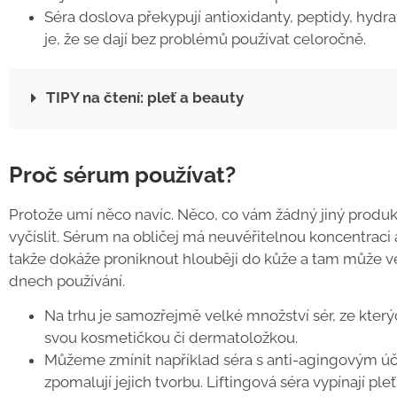
Séra doslova překypují antioxidanty, peptidy, hydra
je, že se dají bez problémů používat celoročně.
TIPY na čtení: pleť a beauty
Proč sérum používat?
Protože umí něco navíc. Něco, co vám žádný jiný produkt 
vyčíslit. Sérum na obličej má neuvěřitelnou koncentraci
takže dokáže proniknout hlouběji do kůže a tam může vel
dnech používání.
Na trhu je samozřejmě velké množství sér, ze kterýc
svou kosmetičkou či dermatoložkou.
Můžeme zmínit například séra s anti-agingovým úči
zpomalují jejich tvorbu. Liftingová séra vypínají pleť