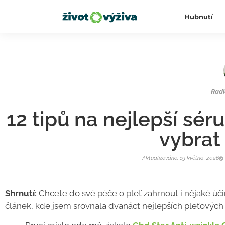
Hubnutí
Rad
12 tipů na nejlepší sér
vybrat
Aktualizováno: 19 května, 2026
Shrnutí:
Chcete do své péče o pleť zahrnout i nějaké účin
článek, kde jsem srovnala dvanáct nejlepších pleťových sé