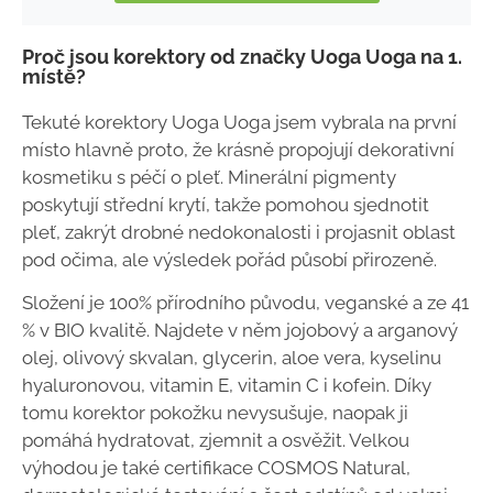
Proč jsou korektory od značky Uoga Uoga na 1.
místě?
Tekuté korektory Uoga Uoga jsem vybrala na první
místo hlavně proto, že krásně propojují dekorativní
kosmetiku s péčí o pleť. Minerální pigmenty
poskytují střední krytí, takže pomohou sjednotit
pleť, zakrýt drobné nedokonalosti i projasnit oblast
pod očima, ale výsledek pořád působí přirozeně.
Složení je 100% přírodního původu, veganské a ze 41
% v BIO kvalitě. Najdete v něm jojobový a arganový
olej, olivový skvalan, glycerin, aloe vera, kyselinu
hyaluronovou, vitamin E, vitamin C i kofein. Díky
tomu korektor pokožku nevysušuje, naopak ji
pomáhá hydratovat, zjemnit a osvěžit. Velkou
výhodou je také certifikace COSMOS Natural,