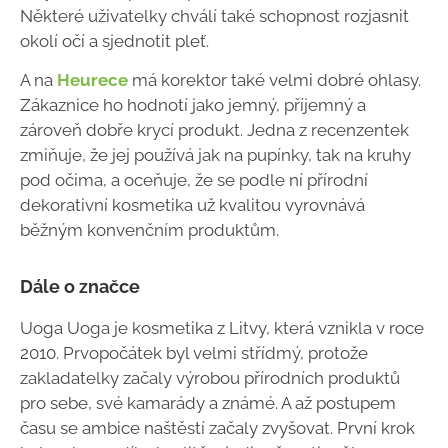
Některé uživatelky chválí také schopnost rozjasnit
okolí očí a sjednotit pleť.
A na
Heurece
má korektor také velmi dobré ohlasy.
Zákaznice ho hodnotí jako jemný, příjemný a
zároveň dobře krycí produkt. Jedna z recenzentek
zmiňuje, že jej používá jak na pupínky, tak na kruhy
pod očima, a oceňuje, že se podle ní přírodní
dekorativní kosmetika už kvalitou vyrovnává
běžným konvenčním produktům.
Dále o značce
Uoga Uoga je kosmetika z Litvy, která vznikla v roce
2010. Prvopočátek byl velmi střídmý, protože
zakladatelky začaly výrobou přírodních produktů
pro sebe, své kamarády a známé. A až postupem
času se ambice naštěstí začaly zvyšovat. První krok