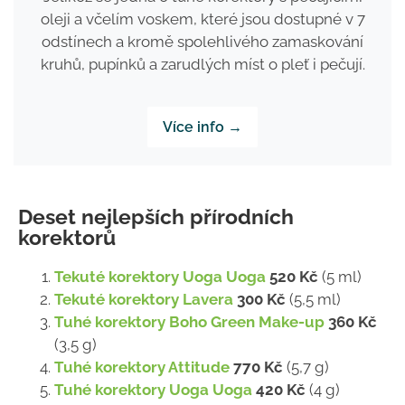
oleji a včelím voskem, které jsou dostupné v 7
odstínech a kromě spolehlivého zamaskování
kruhů, pupínků a zarudlých míst o pleť i pečují.
Více info →
Deset nejlepších přírodních
korektorů
Tekuté korektory Uoga Uoga
520 Kč
(5 ml)
Tekuté korektory Lavera
300 Kč
(5,5 ml)
Tuhé korektory Boho Green Make-up
360 Kč
(3,5 g)
Tuhé korektory Attitude
770 Kč
(5,7 g)
Tuhé korektory Uoga Uoga
420 Kč
(4 g)