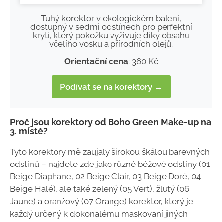
Tuhý korektor v ekologickém balení,
dostupný v sedmi odstínech pro perfektní
krytí, který pokožku vyživuje díky obsahu
včelího vosku a přírodních olejů.
Orientační cena
: 360 Kč
Podívat se na korektory →
Proč jsou korektory od Boho Green Make-up na
3. místě?
Tyto korektory mě zaujaly širokou škálou barevných
odstínů – najdete zde jako různé béžové odstíny (01
Beige Diaphane, 02 Beige Clair, 03 Beige Doré, 04
Beige Halé), ale také zelený (05 Vert), žlutý (06
Jaune) a oranžový (07 Orange) korektor, který je
každý určený k dokonalému maskovaní jiných