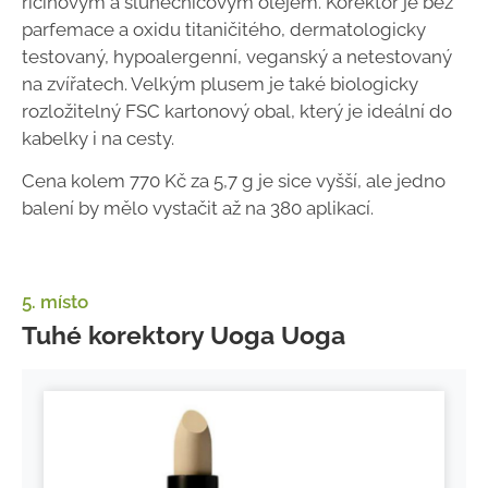
ricinovým a slunečnicovým olejem. Korektor je bez
parfemace a oxidu titaničitého, dermatologicky
testovaný, hypoalergenní, veganský a netestovaný
na zvířatech. Velkým plusem je také biologicky
rozložitelný FSC kartonový obal, který je ideální do
kabelky i na cesty.
Cena kolem 770 Kč za 5,7 g je sice vyšší, ale jedno
balení by mělo vystačit až na 380 aplikací.
5. místo
Tuhé korektory Uoga Uoga