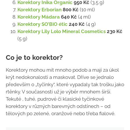
Korektory Inika Organic
950 Kč
(3,5 g)
Korektory Erborian
800 Kč
(10 ml)
Korektory Mádara
640 Kč
(4 ml)
Korektory SO’BiO étic
240 Kč
(4 g)
Korektory Lily Lolo Mineral Cosmetics
230 Kč
(5 g)
Co je to korektor?
Korektory mohou mít mnoho podob a mají za úkol
krýt nedokonalosti a maskovat. Dříve se jednalo
především o „tyčinky“, které vypadaly tak trošku jako
rtěnky. V současnosti už je výběr mnohem širší.
Tekuté , tuhé, pudrové či klasické tyčinkové
korektory v různých barevných odstínech – od
tělových po zelené, oranžové nebo třeba fialové.