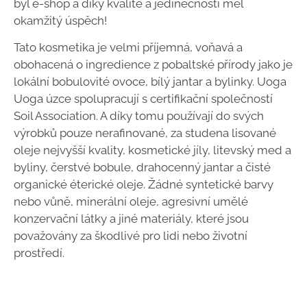
byl e-shop a díky kvalitě a jedinečnosti měl
okamžitý úspěch!
Tato kosmetika je velmi příjemná, voňavá a
obohacená o ingredience z pobaltské přírody jako je
lokální bobulovité ovoce, bílý jantar a bylinky. Uoga
Uoga úzce spolupracují s certifikační společností
Soil Association. A díky tomu používají do svých
výrobků pouze nerafinované, za studena lisované
oleje nejvyšší kvality, kosmetické jíly, litevský med a
byliny, čerstvé bobule, drahocenný jantar a čisté
organické éterické oleje. Žádné syntetické barvy
nebo vůně, minerální oleje, agresivní umělé
konzervační látky a jiné materiály, které jsou
považovány za škodlivé pro lidi nebo životní
prostředí.