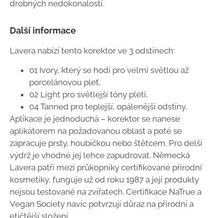
drobných nedokonalostí.
Další informace
Lavera nabízí tento korektor ve 3 odstínech:
01 Ivory, který se hodí pro velmi světlou až
porcelánovou pleť,
02 Light pro světlejší tóny pleti,
04 Tanned pro teplejší, opálenější odstíny.
Aplikace je jednoduchá – korektor se nanese
aplikátorem na požadovanou oblast a poté se
zapracuje prsty, houbičkou nebo štětcem. Pro delší
výdrž je vhodné jej lehce zapudrovat. Německá
Lavera patří mezi průkopníky certifikované přírodní
kosmetiky, funguje už od roku 1987 a její produkty
nejsou testované na zvířatech. Certifikace NaTrue a
Vegan Society navíc potvrzují důraz na přírodní a
etičtější složení.