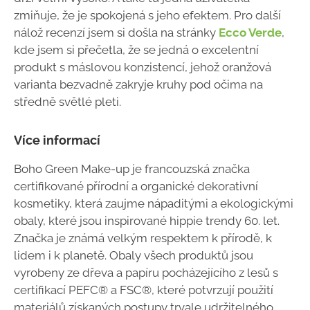
zmiňuje, že je spokojená s jeho efektem. Pro další
nálož recenzí jsem si došla na stránky
Ecco Verde
,
kde jsem si přečetla, že se jedná o excelentní
produkt s máslovou konzistencí, jehož oranžová
varianta bezvadně zakryje kruhy pod očima na
středně světlé pleti.
Více informací
Boho Green Make-up je francouzská značka
certifikované přírodní a organické dekorativní
kosmetiky, která zaujme nápaditými a ekologickými
obaly, které jsou inspirované hippie trendy 60. let.
Značka je známá velkým respektem k přírodě, k
lidem i k planetě. Obaly všech produktů jsou
vyrobeny ze dřeva a papíru pocházejícího z lesů s
certifikací PEFC® a FSC®, které potvrzují použití
materiálů získaných postupy trvale udržitelného