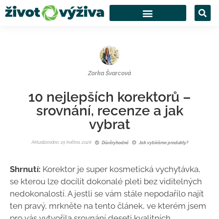
Zorka Švarcová
10 nejlepších korektorů –
srovnání, recenze a jak
vybrat
Aktualizováno: 25 května, 2026
Důvěryhodné
Jak vybíráme produkty?
Shrnutí:
Korektor je super kosmetická vychytávka,
se kterou lze docílit dokonalé pleti bez viditelných
nedokonalostí. A jestli se vám stále nepodařilo najít
ten pravý, mrkněte na tento článek, ve kterém jsem
pro vás vytvořila srovnání deseti kvalitních