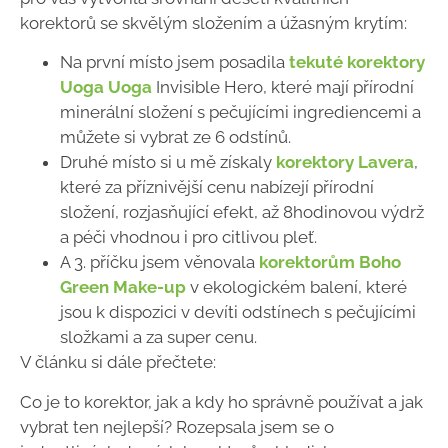
korektorů se skvělým složením a úžasným krytím:
Na první místo jsem posadila
tekuté korektory
Uoga Uoga
Invisible Hero, které mají přírodní
minerální složení s pečujícími ingrediencemi a
můžete si vybrat ze 6 odstínů.
Druhé místo si u mě získaly
korektory Lavera
,
které za příznivější cenu nabízejí přírodní
složení, rozjasňující efekt, až 8hodinovou výdrž
a péči vhodnou i pro citlivou pleť.
A 3. příčku jsem věnovala
korektorům Boho
Green Make-up
v ekologickém balení, které
jsou k dispozici v devíti odstínech s pečujícími
složkami a za super cenu.
V článku si dále přečtete:
Co je to korektor, jak a kdy ho správně používat a jak
vybrat ten nejlepší? Rozepsala jsem se o