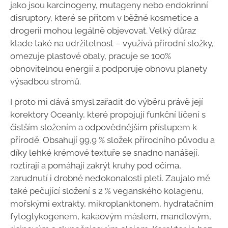
jako jsou karcinogeny, mutageny nebo endokrinní
disruptory, které se přitom v běžné kosmetice a
drogerii mohou legálně objevovat. Velký důraz
klade také na udržitelnost – využívá přírodní složky,
omezuje plastové obaly, pracuje se 100%
obnovitelnou energií a podporuje obnovu planety
výsadbou stromů.
I proto mi dává smysl zařadit do výběru právě její
korektory Oceanly, které propojují funkční líčení s
čistším složením a odpovědnějším přístupem k
přírodě. Obsahují 99,9 % složek přírodního původu a
díky lehké krémové textuře se snadno nanášejí,
roztírají a pomáhají zakrýt kruhy pod očima,
zarudnutí i drobné nedokonalosti pleti. Zaujalo mě
také pečující složení s 2 % veganského kolagenu,
mořskými extrakty, mikroplanktonem, hydratačním
fytoglykogenem, kakaovým máslem, mandlovým,