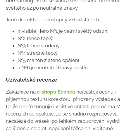
dermatologické testování a šest odstínů od velmi
světlého až po neutrálně tmavý.
Tento korektor je dostupný v 6 odstínech:
Invisible Hero №1 je velmi světlý odstín,
№2 lehce teplý,
№3 lehce studený,
№4 středně teplý,
№5 má tón zlatého opálení
a №6 je neutrální tmavý odstín.
Uživatelské recenze
Zákaznice na
e-shopu Econea
nejčastěji oceňují
příjemnou texturu korektoru, přirozený výsledek a
to, že dobře funguje i v citlivé oblasti pod očima. V
recenzích se opakuje, že se snadno rozpracovává,
nezalézá do vrásek, po lehkém zapudrování vydrží
celý den a na pleti nepůsobí těžce ani viditelně.