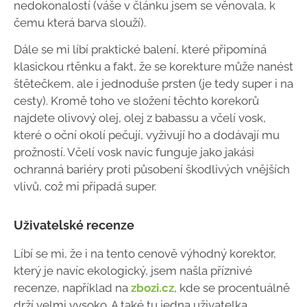
nedokonalostí (váše v článku jsem se věnovala, k
čemu která barva slouží).
Dále se mi líbí praktické balení, které připomíná
klasickou rtěnku a fakt, že se korekture může nanést
štětečkem, ale i jednoduše prsten (je tedy super i na
cesty). Kromě toho ve složení těchto korekorů
najdete olivový olej, olej z babassu a včelí vosk,
které o oční okolí pečují, vyživují ho a dodávají mu
prožností. Včelí vosk navíc funguje jako jakási
ochranná bariéry proti působení škodlivých vnějších
vlivů, což mi připadá super.
Uživatelské recenze
Líbí se mi, že i na tento cenově výhodný korektor,
který je navíc ekologický, jsem našla příznivé
recenze, například na
zbozi.cz
, kde se procentuálně
drží velmi vysoko. A také tu jedna uživatelka