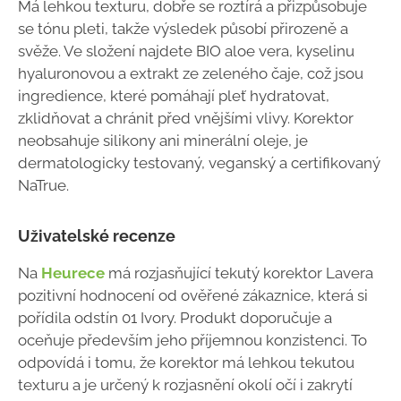
Má lehkou texturu, dobře se roztírá a přizpůsobuje
se tónu pleti, takže výsledek působí přirozeně a
svěže. Ve složení najdete BIO aloe vera, kyselinu
hyaluronovou a extrakt ze zeleného čaje, což jsou
ingredience, které pomáhají pleť hydratovat,
zklidňovat a chránit před vnějšími vlivy. Korektor
neobsahuje silikony ani minerální oleje, je
dermatologicky testovaný, veganský a certifikovaný
NaTrue.
Uživatelské recenze
Na
Heurece
má rozjasňující tekutý korektor Lavera
pozitivní hodnocení od ověřené zákaznice, která si
pořídila odstín 01 Ivory. Produkt doporučuje a
oceňuje především jeho příjemnou konzistenci. To
odpovídá i tomu, že korektor má lehkou tekutou
texturu a je určený k rozjasnění okolí očí i zakrytí