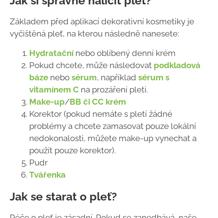
Jak si správně nalíčit pleť?
Základem před aplikací dekorativní kosmetiky je
vyčištěná pleť, na kterou následně nanesete:
Hydratační
nebo oblíbený denní krém
Pokud chcete, může následovat
podkladová
báze
nebo
sérum
, například
sérum s
vitamínem C
na prozáření pleti.
Make-up
/
BB či CC krém
Korektor (pokud nemáte s pletí žádné
problémy a chcete zamasovat pouze lokální
nedokonalosti, můžete make-up vynechat a
použít pouze korektor).
Pudr
Tvářenka
Jak se starat o pleť?
Péče o pleť je zásadní. Pokud se zanedbává, naše