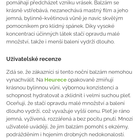
pomáhají předcházet vzniku vrásek. Balzám se
krásně vstřebává, nezanechává mastný film a jeho
jemná, bylinně-květinová vůně je navíc skvělým
pomocníkem pro klidný spánek. Díky vysoké
koncentraci účinných látek stačí opravdu malé
množství, takže i menší balení vydrží dlouho.
Uživatelské recenze
Zdá se, že zákazníci si tento noční balzám nemohou
vynachválit. Na
Heurece
opakovaně zmiňují
krásnou bylinnou vůni, výbornou konzistenci a
schopnost hydratovat a zklidnit i velmi suchou pleť.
Oceňují, že stačí opravdu malé množství a balení
dlouho vydrží, což vyvažuje vyšší cenu. Pleť je ráno
jemná, vyživená, rozzářená a bez pocitu pnutí. Mnozí
uživatelé uvádějí, že jim balzám pomohl s ekzémy,
podrážděním i hojením drobných nedokonalostí.