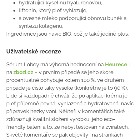
hydratující kyselinu hyaluronovou,
liftonin, který pleť vyhlazuje,
a ovesné mléko podporující obnovu buněk a
syntézu kolagenu.
Ingredience jsou navíc BIO, což je také jedině plus.
Uživatelské recenze
Sérum Lobey má výborná hodnocení na
Heurece
i
na
zbozi.cz
– v prvním případě se jeho skóre
procentuálně pohybuje kolem 100 %, ve druhém
případě je číslo taky vysoké (konkrétně je to 90 %).
Lidé si každopádně chválí, že po aplikaci krému je
pleť příjemně pevná, vyhlazená a hydratovaná, navíc
přípravek hezky voní. Někteří v komentářích také
zdůrazňují kvalitní složení výrobku, jeho eco-
friendly balení a to, že nebyl testován na zvířatech.
Skvělé komentáře se pak objevily i na stránkách