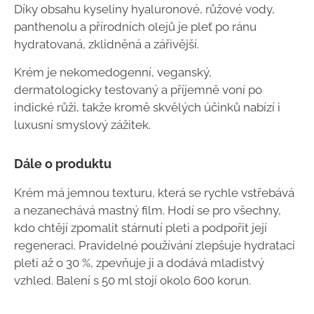
Díky obsahu kyseliny hyaluronové, růžové vody,
panthenolu a přírodních olejů je pleť po ránu
hydratovaná, zklidněná a zářivější.
Krém je nekomedogenní, veganský,
dermatologicky testovaný a příjemně voní po
indické růži, takže kromě skvělých účinků nabízí i
luxusní smyslový zážitek.
Dále o produktu
Krém má jemnou texturu, která se rychle vstřebává
a nezanechává mastný film. Hodí se pro všechny,
kdo chtějí zpomalit stárnutí pleti a podpořit její
regeneraci. Pravidelné používání zlepšuje hydrataci
pleti až o 30 %, zpevňuje ji a dodává mladistvý
vzhled. Balení s 50 ml stojí okolo 600 korun.