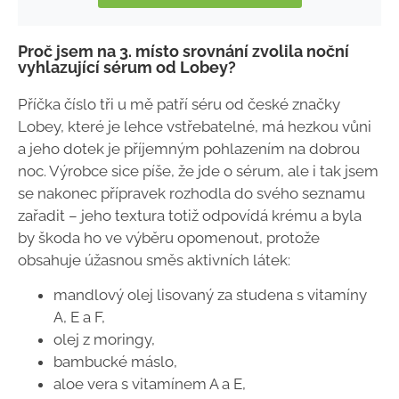
Proč jsem na 3. místo srovnání zvolila noční
vyhlazující sérum od Lobey?
Příčka číslo tři u mě patří séru od české značky
Lobey, které je lehce vstřebatelné, má hezkou vůni
a jeho dotek je příjemným pohlazením na dobrou
noc. Výrobce sice píše, že jde o sérum, ale i tak jsem
se nakonec přípravek rozhodla do svého seznamu
zařadit – jeho textura totiž odpovídá krému a byla
by škoda ho ve výběru opomenout, protože
obsahuje úžasnou směs aktivních látek:
mandlový olej lisovaný za studena s vitamíny
A, E a F,
olej z moringy,
bambucké máslo,
aloe vera s vitamínem A a E,