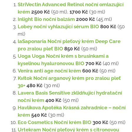
StriVectin Advanced Retinol noční omlazující
krém
2500 Kč
(50 ml),
1700 Kč
(30 ml)
Inlight Bio noční balzám
2000 Kč
(45 ml)
Lobey noční vyhlazující sérum BIO
800 Kč
(50
ml)
laSaponaria Noční pleťový krém Deep Care
pro zralou pleť BIO
850 Kč
(50 ml)
Uoga Uoga Noční krém s brusinkami a
kyselinou hyaluronovou BIO
700 Kč
(40 ml)
Venira anti age noční krém
600 Kč
(50 ml)
Kvitok Noční arganový krém pro zralou pleť
30+
480 Kč
(30 ml)
Lavera Basis Sensitive zklidňující hydratační
noční krém
400 Kč
(50 ml)
Havlíkova Apotéka Krásná zahradnice – noční
krém
540 Kč
(30 ml)
Eco Cosmetics Noční krém BIO
300 Kč
(50 ml)
Urtekram Noční pleťový krém s citronovou