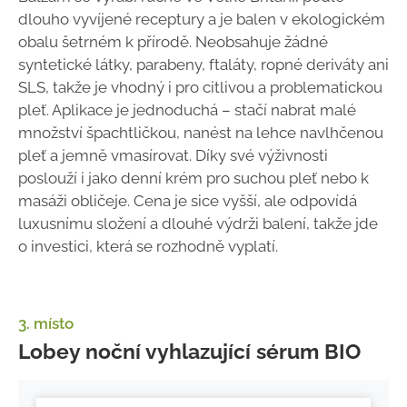
dlouho vyvíjené receptury a je balen v ekologickém
obalu šetrném k přírodě. Neobsahuje žádné
syntetické látky, parabeny, ftaláty, ropné deriváty ani
SLS, takže je vhodný i pro citlivou a problematickou
pleť. Aplikace je jednoduchá – stačí nabrat malé
množství špachtličkou, nanést na lehce navlhčenou
pleť a jemně vmasírovat. Díky své výživnosti
poslouží i jako denní krém pro suchou pleť nebo k
masáži obličeje. Cena je sice vyšší, ale odpovídá
luxusnímu složení a dlouhé výdrži balení, takže jde
o investici, která se rozhodně vyplatí.
3. místo
Lobey noční vyhlazující sérum BIO