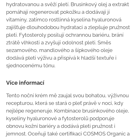
hydratovanou a svěží pletí. Brusinkový olej a extrakt
pomáhají regenerovat pokožku a dodávají jí
vitamíny, zatímco rostlinná kyselina hyaluronová
zajišťuje dlouhodobou hydrataci a zlepšuje pružnost
pleti. Fytosteroly posilují ochrannou bariéru, brání
ztrátě vlhkosti a zvyšují odolnost pleti. Směs
sezamového, mandlového a šípkového oleje
dodává pleti výživu a přispívá k hladší textuře i
sjednocenému tónu.
Více informací
Tento noční krém mě zaujal svou bohatou, výživnou
recepturou, která se stará o pleť právě v noci, kdy
nejlépe regeneruje. Kombinace brusinkového oleje,
kyseliny hyaluronové a fytosterolů podporuje
obnovu kožní bariéry a dodává pleti pružnost i
jemnost. Oceňuji také certifikaci COSMOS Organic a