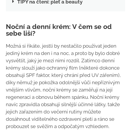
TIPY na čtení: pleť a beauty
Noční a denní krém: V čem se od
sebe liší?
Možná si říkáte, jestli by nestačilo používat jeden
jediný krém na den i na noc, a proto by bylo dobré
vysvětlit, jaký je mezi nimi rozdíl. Zatímco denní
krémy slouží jako ochranný film (některé dokonce
obsahují SPF faktor, který chrání před UV zářením),
díky němuž je pokožka odolnější vůči nepříznivým
vnějším vlivům, noční krémy se zaměřují na její
regeneraci a obnovu během spánku. Noční krémy
navíc zpravidla obsahují silnější účinné látky, takže
jejich zařazením do večerní rutiny můžete
dosáhnout viditelného ozdravení pleti a ráno se
probouzet se svěžím a odpočatým vzhledem.