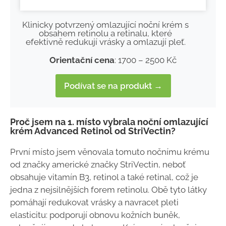
Klinicky potvrzený omlazující noční krém s
obsahem retinolu a retinalu, které
efektivně redukují vrásky a omlazují pleť.
Orientační cena
: 1700 – 2500 Kč
Podívat se na produkt →
Proč jsem na 1. místo vybrala noční omlazující
krém Advanced Retinol od StriVectin?
První místo jsem věnovala tomuto nočnímu krému
od značky americké značky StriVectin, neboť
obsahuje vitamín B3, retinol a také retinal, což je
jedna z nejsilnějších forem retinolu. Obě tyto látky
pomáhají redukovat vrásky a navracet pleti
elasticitu: podporují obnovu kožních buněk,