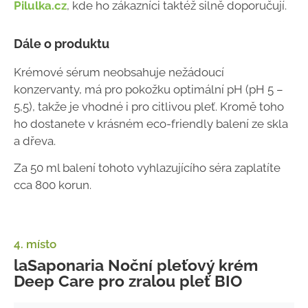
Pilulka.cz
, kde ho zákazníci taktéž silně doporučují.
Dále o produktu
Krémové sérum neobsahuje nežádoucí
konzervanty, má pro pokožku optimální pH (pH 5 –
5,5), takže je vhodné i pro citlivou pleť. Kromě toho
ho dostanete v krásném eco-friendly balení ze skla
a dřeva.
Za 50 ml balení tohoto vyhlazujícího séra zaplatíte
cca 800 korun.
4. místo
laSaponaria Noční pleťový krém
Deep Care pro zralou pleť BIO