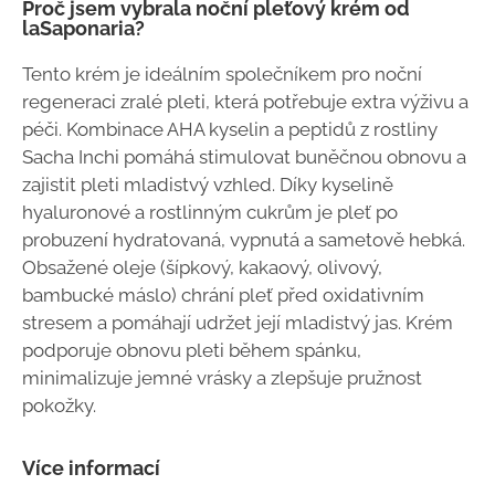
Proč jsem vybrala noční pleťový krém od
laSaponaria?
Tento krém je ideálním společníkem pro noční
regeneraci zralé pleti, která potřebuje extra výživu a
péči. Kombinace AHA kyselin a peptidů z rostliny
Sacha Inchi pomáhá stimulovat buněčnou obnovu a
zajistit pleti mladistvý vzhled. Díky kyselině
hyaluronové a rostlinným cukrům je pleť po
probuzení hydratovaná, vypnutá a sametově hebká.
Obsažené oleje (šípkový, kakaový, olivový,
bambucké máslo) chrání pleť před oxidativním
stresem a pomáhají udržet její mladistvý jas. Krém
podporuje obnovu pleti během spánku,
minimalizuje jemné vrásky a zlepšuje pružnost
pokožky.
Více informací