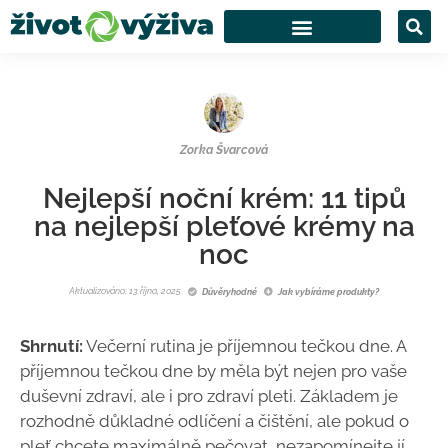
Zorka Švarcová
Nejlepší noční krém: 11 tipů
na nejlepší pleťové krémy na
noc
Aktualizováno: 13 října, 2025
Důvěryhodné
Jak vybíráme produkty?
Shrnutí:
Večerní rutina je příjemnou tečkou dne. A
příjemnou tečkou dne by měla být nejen pro vaše
duševní zdraví, ale i pro zdraví pleti. Základem je
rozhodně důkladné odlíčení a čištění, ale pokud o
pleť chcete maximálně pečovat, nezapomínejte jí