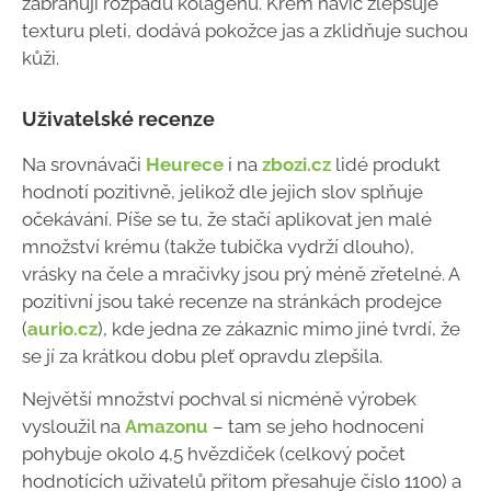
zabraňují rozpadu kolagenu. Krém navíc zlepšuje
texturu pleti, dodává pokožce jas a zklidňuje suchou
kůži.
Uživatelské recenze
Na srovnávači
Heurece
i na
zbozi.cz
lidé produkt
hodnotí pozitivně, jelikož dle jejich slov splňuje
očekávání. Píše se tu, že stačí aplikovat jen malé
množství krému (takže tubička vydrží dlouho),
vrásky na čele a mračivky jsou prý méně zřetelné. A
pozitivní jsou také recenze na stránkách prodejce
(
aurio.cz
), kde jedna ze zákaznic mimo jiné tvrdí, že
se jí za krátkou dobu pleť opravdu zlepšila.
Největší množství pochval si nicméně výrobek
vysloužil na
Amazonu
– tam se jeho hodnocení
pohybuje okolo 4,5 hvězdiček (celkový počet
hodnotících uživatelů přitom přesahuje číslo 1100) a