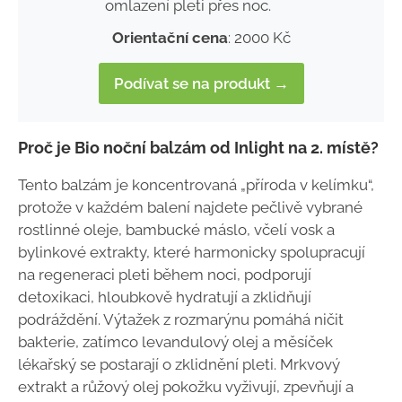
omlazení pleti přes noc.
Orientační cena
: 2000 Kč
Podívat se na produkt →
Proč je Bio noční balzám od Inlight na 2. místě?
Tento balzám je koncentrovaná „příroda v kelímku“,
protože v každém balení najdete pečlivě vybrané
rostlinné oleje, bambucké máslo, včelí vosk a
bylinkové extrakty, které harmonicky spolupracují
na regeneraci pleti během noci, podporují
detoxikaci, hloubkově hydratují a zklidňují
podráždění. Výtažek z rozmarýnu pomáhá ničit
bakterie, zatímco levandulový olej a měsíček
lékařský se postarají o zklidnění pleti. Mrkvový
extrakt a růžový olej pokožku vyživují, zpevňují a