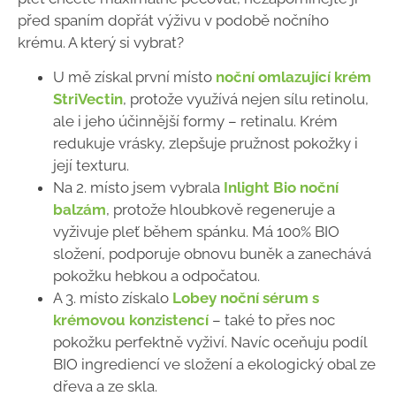
před spaním dopřát výživu v podobě nočního
krému. A který si vybrat?
U mě získal první místo
noční omlazující krém
StriVectin
, protože využívá nejen sílu retinolu,
ale i jeho účinnější formy – retinalu. Krém
redukuje vrásky, zlepšuje pružnost pokožky i
její texturu.
Na 2. místo jsem vybrala
Inlight Bio noční
balzám
, protože hloubkově regeneruje a
vyživuje pleť během spánku. Má 100% BIO
složení, podporuje obnovu buněk a zanechává
pokožku hebkou a odpočatou.
A 3. místo získalo
Lobey noční sérum s
krémovou konzistencí
– také to přes noc
pokožku perfektně vyživí. Navíc oceňuju podíl
BIO ingrediencí ve složení a ekologický obal ze
dřeva a ze skla.