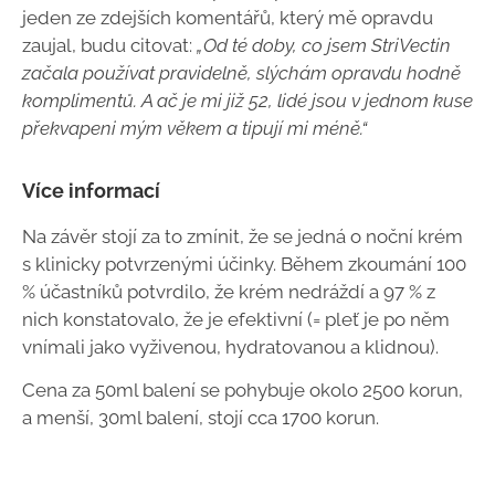
jeden ze zdejších komentářů, který mě opravdu
zaujal, budu citovat:
„Od té doby, co jsem StriVectin
začala používat pravidelně, slýchám opravdu hodně
komplimentů. A ač je mi již 52, lidé jsou v jednom kuse
překvapeni mým věkem a tipují mi méně.“
Více informací
Na závěr stojí za to zmínit, že se jedná o noční krém
s klinicky potvrzenými účinky. Během zkoumání 100
% účastníků potvrdilo, že krém nedráždí a 97 % z
nich konstatovalo, že je efektivní (= pleť je po něm
vnímali jako vyživenou, hydratovanou a klidnou).
Cena za 50ml balení se pohybuje okolo 2500 korun,
a menší, 30ml balení, stojí cca 1700 korun.