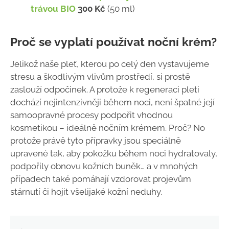
trávou BIO
300 Kč
(50 ml)
Proč se vyplatí používat noční krém?
Jelikož naše pleť, kterou po celý den vystavujeme
stresu a škodlivým vlivům prostředí, si prostě
zaslouží odpočinek. A protože k regeneraci pleti
dochází nejintenzivněji během noci, není špatné její
samoopravné procesy podpořit vhodnou
kosmetikou – ideálně nočním krémem. Proč? No
protože právě tyto přípravky jsou speciálně
upravené tak, aby pokožku během noci hydratovaly,
podpořily obnovu kožních buněk… a v mnohých
případech také pomáhají vzdorovat projevům
stárnutí či hojit všelijaké kožní neduhy.