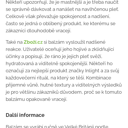
Někteří upozorňují, že je mastnější a je třeba naučit
se správně dávkovat a nanášet na navlhčenou pleť.
Celkově však převažuje spokojenost a nadšení,
často se jedná o oblíbený produkt, ke kterému se
zákazníci dlouhodobě vracejí.
Také na
Zboží.cz
si balzám vysloužil nadšené
reakce. Uživatelé oceňují jeho hojivé a zklidňující
účinky a popisují, že ráno je jejich pleť svěží,
hydratovaná a viditelně spokojenější. Někteří ho
označují za nejlepší produkt značky Inlight a za svůj
každovečerní rituál, na který se těší. Kombinace
příjemné vůně, hutné textury a viditelných výsledků
je pro většinu zákazníků důvodem, proč se k tomuto
balzámu opakovaně vracejí.
Další informace
Balzám se vyrábí ručně ve Velké Británii podle