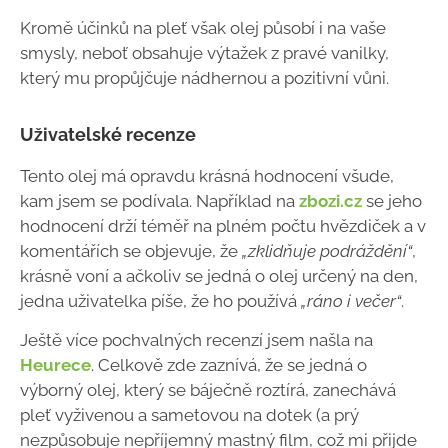
Kromě účinků na pleť však olej působí i na vaše
smysly, neboť obsahuje výtažek z pravé vanilky,
který mu propůjčuje nádhernou a pozitivní vůni.
Uživatelské recenze
Tento olej má opravdu krásná hodnocení všude,
kam jsem se podívala. Například na
zbozi.cz
se jeho
hodnocení drží téměř na plném počtu hvězdiček a v
komentářích se objevuje, že
„zklidňuje podráždění“
,
krásně voní a ačkoliv se jedná o olej určený na den,
jedna uživatelka píše, že ho používá
„ráno i večer“
.
Ještě více pochvalných recenzí jsem našla na
Heurece
. Celkově zde zaznívá, že se jedná o
výborný olej, který se báječně roztírá, zanechává
pleť vyživenou a sametovou na dotek (a prý
nezpůsobuje nepříjemný mastný film, což mi přijde