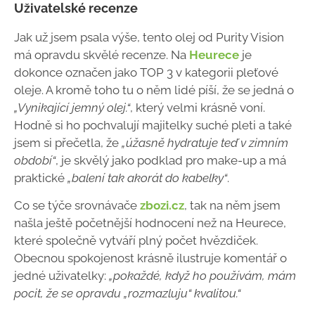
Uživatelské recenze
Jak už jsem psala výše, tento olej od Purity Vision
má opravdu skvělé recenze. Na
Heurece
je
dokonce označen jako TOP 3 v kategorii pleťové
oleje. A kromě toho tu o něm lidé píší, že se jedná o
„Vynikající jemný olej.“
, který velmi krásně voní.
Hodně si ho pochvalují majitelky suché pleti a také
jsem si přečetla, že
„úžasně hydratuje teď v zimním
období“
, je skvělý jako podklad pro make-up a má
praktické
„balení tak akorát do kabelky“
.
Co se týče srovnávače
zbozi.cz
, tak na něm jsem
našla ještě početnější hodnocení než na Heurece,
které společně vytváří plný počet hvězdiček.
Obecnou spokojenost krásně ilustruje komentář o
jedné uživatelky:
„pokaždé, když ho používám, mám
pocit, že se opravdu „rozmazluju“ kvalitou.“