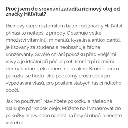
Proč jsem do srovnání zařadila ricinový olej od
značky HillVital?
Ricinový olej v roztomilém balení od značky HillVital
přináší to nejlepší z přírody. Obsahuje velké
množství vitamínů, minerálů, kyselin a antioxidantů,
je lisovaný za studena a neobsahuje žádné
konzervanty. Skvěle chrání pokožku před vnějšími
vlivy a je ideální při péči o pleť, která trpí různými
dermatitidami, ekzémem nebo akné. Kromě péči o
pokožku se hodí i jako podpůrný prostředek při
vypadávání vlasů, pro posílení slabých řas či řídkého
obočí.
Jak ho používat? Navlhčete pokožku a následně
aplikujte pár kapek oleje. Můžete ho i vmasírovat do
pokožky hlavy nebo nanést na řasy či obočí a nechte
vstřebat.