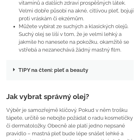
vitamínů a dalších zdraví prospěšných látek.
Velmi dobře působí na akné, citlivou pleť, bojují
proti vráskám či ekzémům.
Můžete vybírat ze suchých a klasických olejů.
Suchý olej se liší v tom, že je velmi lehký a
jakmile ho nanesete na pokožku,
okamžitě se
vstřebá
a nezanechává žádný mastný film.
TIPY na čtení: pleť a beauty
Jak vybrat správný olej?
Výběr je samozřejmě klíčový. Pokud v něm trošku
tápete, určitě se nebojte požádat o radu kosmetičky
či dermatoložky. Obecně ale platí jedno nepsané
pravidlo – mastná pleť bude lépe snášet lehké a