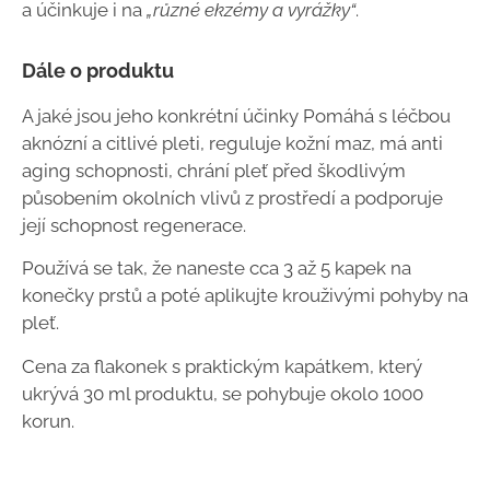
a účinkuje i na
„různé ekzémy a vyrážky“
.
Dále o produktu
A jaké jsou jeho konkrétní účinky P
omáhá s léčbou
aknózní a citlivé pleti,
reguluje kožní maz,
má anti
aging schopnosti,
chrání pleť před škodlivým
působením okolních vlivů z prostředí a podporuje
její schopnost regenerace.
Používá se tak, že naneste cca 3 až 5 kapek na
konečky prstů a poté aplikujte krouživými pohyby na
pleť.
Cena za flakonek s praktickým kapátkem, který
ukrývá 30 ml produktu, se pohybuje okolo 1000
korun.