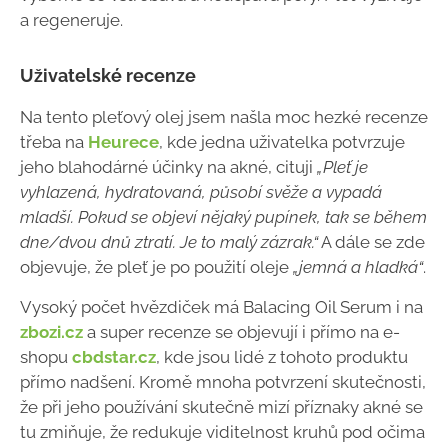
a regeneruje.
Uživatelské recenze
Na tento pleťový olej jsem našla moc hezké recenze
třeba na
Heurece
, kde jedna uživatelka potvrzuje
jeho blahodárné účinky na akné, cituji
„Pleť je
vyhlazená, hydratovaná, působí svěže a vypadá
mladší. Pokud se objeví nějaký pupínek, tak se během
dne/dvou dnů ztratí. Je to malý zázrak.“
A dále se zde
objevuje, že pleť je po použití oleje
„jemná a hladká“
.
Vysoký počet hvězdiček má Balacing Oil Serum i na
zbozi.cz
a super recenze se objevují i přímo na e-
shopu
cbdstar.cz
, kde jsou lidé z tohoto produktu
přímo nadšení. Kromě mnoha potvrzení skutečnosti,
že při jeho používání skutečně mizí příznaky akné se
tu zmiňuje, že redukuje viditelnost kruhů pod očima