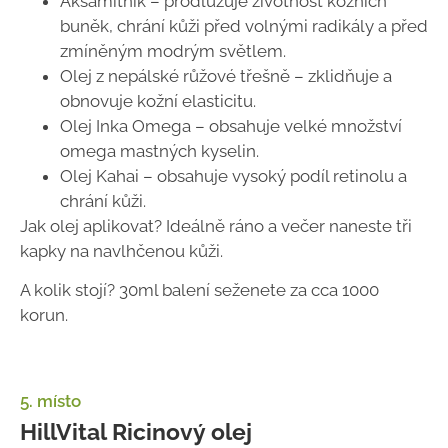
Aksamitník – prodlužuje životnost kožních
buněk, chrání kůži před volnými radikály a před
zmíněným modrým světlem.
Olej z nepálské růžové třešně – zklidňuje a
obnovuje kožní elasticitu.
Olej Inka Omega – obsahuje velké množství
omega mastných kyselin.
Olej Kahai – obsahuje vysoký podíl retinolu a
chrání kůži.
Jak olej aplikovat? Ideálně ráno a večer naneste tři
kapky na navlhčenou kůži.
A kolik stojí? 30ml balení seženete za cca 1000
korun.
5. místo
HillVital Ricinový olej