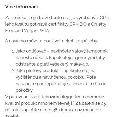
Více informací
Za zmínku stojí i to, že tento olej je vyroběný v ČR a
jeho kvalitu potvrzují certifikáty CPK BIO a Cruelty
Free and Vegan PETA.
A navíc ho můžete používat několika způsoby:
Jako odličovač – navlhčete vatový tamponek,
naneste několik kapek oleje a jemnými tahy
odstraňte z pleti vešekerý make-up.
Jako pleťový produkt – aplikujte olej na
vyčištěnou a navlhčenou pokožku. Poté
nakapejte pár kapek oleje a vmasírujte ho do
pokožky.
V porovnání s předchozími oleji je tento neméně
kvalitní produkt mnohem levnější. Za balení se 45
ml totiž zaplatíte okolo 380 korun, což mi přijde
skvělé.