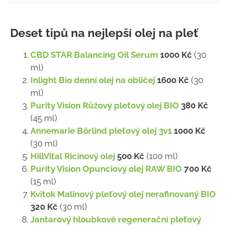
Deset tipů na nejlepší olej na pleť
CBD STAR Balancing Oil Serum
1000 Kč
(30
ml)
Inlight Bio denní olej na obličej
1600 Kč
(30
ml)
Purity Vision Růžový pleťový olej BIO
380 Kč
(45 ml)
Annemarie Börlind pleťový olej 3v1
1000 Kč
(30 ml)
HillVital Ricinový olej
500 Kč
(100 ml)
Purity Vision Opunciový olej RAW BIO
700 Kč
(15 ml)
Kvitok Malinový pleťový olej nerafinovaný BIO
320 Kč
(30 ml)
Jantarový hloubkově regenerační pleťový