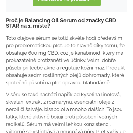
Proč je Balancing Oil Serum od značky CBD
STAR na 1. místě?
Toto olejové sérum se totiž skvěle hodí především
pro problematickou pleť. Je to hlavně díky tomu, že
obsahuje 600 mg CBD, což je kanabinoid, který má
prokazatelně protizánětlivé účinky. Velmi dobře
působí při léčbě akné a reguluje kožní maz. Produkt
obsahuje sedm rostlinných olejů dohromady, které
společně působí na pleť opravdu blahodárně.
V séru se také nachází například kyselina linolová,
skvalan, extrakt z rozmarýnu, esenciální oleje z
neroli či šalvěje, bisabolol a mnoho dalších. To jsou
látky, které aktivně bojují proti působení volných
radikálů. Sérum má velmi lehkou konzistenci,
výborně se vstřebává a neucpává póry. Pleť vyživuje