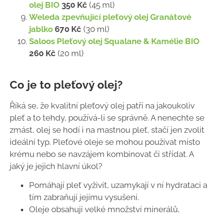
olej BIO
350 Kč
(45 ml)
Weleda zpevňující pleťový olej Granátové
jablko
670 Kč
(30 ml)
Saloos Pleťový olej Squalane & Kamélie BIO
260 Kč
(20 ml)
Co je to pleťový olej?
Říká se, že kvalitní pleťový olej patří na jakoukoliv
pleť a to tehdy, používá-li se správně. A nenechte se
zmást, olej se hodí i na mastnou pleť, stačí jen zvolit
ideální typ. Pleťové oleje se mohou používat místo
krému nebo se navzájem kombinovat či střídat. A
jaký je jejich hlavní úkol?
Pomáhají pleť vyživit, uzamykají v ní hydrataci a
tím zabraňují jejímu vysušení.
Oleje obsahují velké množství minerálů,