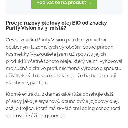
Podívat se na produkt →
Proč je růžový pleťový olej BIO od značky
Purity Vision na 3. místě?
Česká značka Purity Vision patří k mým velmi
oblíbeným tuzemských výrobcům české přírodní
kosmetiky. Vyzkoušela jsem už spoustu jejích
produktů včetně tohoto oleje, který velmi vyhovoval
mé suché a citlivé pleti. Nicméně výrobce a spoustu
uživatelských recenzí potvrzuje, že ho bude milují
všechny typy pleti.
Kromě extraktu z damaškské růže obsahuje další
přísady jako je
arganový, opunciový a jojobový olej,
což je trojice, která má skvělé anti aging schopnosti
a zároveň kůži i regeneruje.