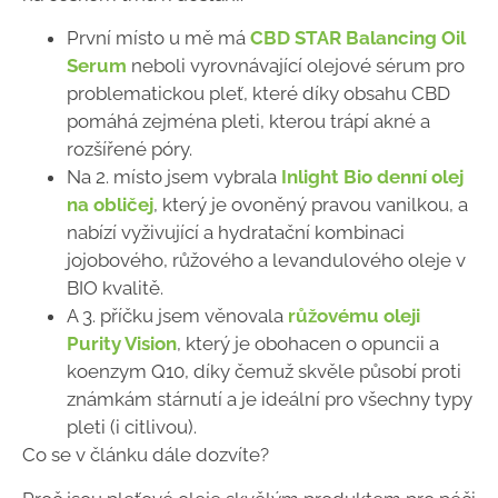
První místo u mě má
CBD STAR Balancing Oil
Serum
neboli vyrovnávající olejové sérum pro
problematickou pleť, které díky obsahu CBD
pomáhá zejména pleti, kterou trápí akné a
rozšířené póry.
Na 2. místo jsem vybrala
Inlight Bio denní olej
na obličej
, který je ovoněný pravou vanilkou, a
nabízí vyživující a hydratační kombinaci
jojobového, růžového a levandulového oleje v
BIO kvalitě.
A 3. příčku jsem věnovala
růžovému oleji
Purity Vision
, který je obohacen o opuncii a
koenzym Q10, díky čemuž skvěle působí proti
známkám stárnutí a je ideální pro všechny typy
pleti (i citlivou).
Co se v článku dále dozvíte?