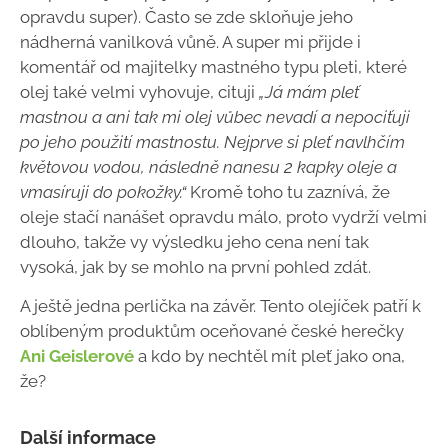
opravdu super). Často se zde skloňuje jeho
nádherná vanilková vůně. A super mi přijde i
komentář od majitelky mastného typu pleti, které
olej také velmi vyhovuje, cituji
„Já mám pleť
mastnou a ani tak mi olej vůbec nevadí a nepociťuji
po jeho použití mastnostu. Nejprve si pleť navlhčím
květovou vodou, následně nanesu 2 kapky oleje a
vmasíruji do pokožky.“
Kromě toho tu zaznívá, že
oleje stačí nanášet opravdu málo, proto vydrží velmi
dlouho, takže vy výsledku jeho cena není tak
vysoká, jak by se mohlo na první pohled zdát.
A ještě jedna perlička na závěr. Tento olejíček patří k
oblíbeným produktům oceňované české herečky
Ani Geislerové
a kdo by nechtěl mít pleť jako ona,
že?
Další informace