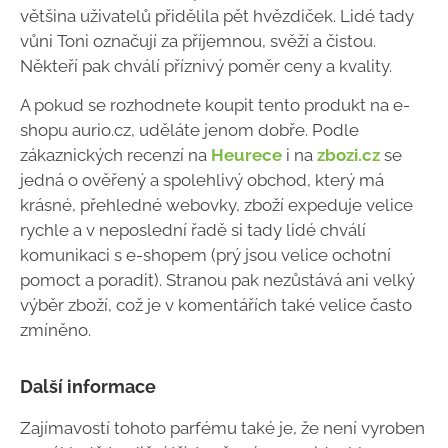
většina uživatelů přidělila pět hvězdiček. Lidé tady
vůni Toni označují za příjemnou, svěží a čistou.
Někteří pak chválí příznivý poměr ceny a kvality.
A pokud se rozhodnete koupit tento produkt na e-
shopu aurio.cz, uděláte jenom dobře. Podle
zákaznických recenzí na
Heurece
i na
zbozi.cz
se
jedná o ověřený a spolehlivý obchod, který má
krásné, přehledné webovky, zboží expeduje velice
rychle a v neposlední řadě si tady lidé chválí
komunikaci s e-shopem (prý jsou velice ochotní
pomoct a poradit). Stranou pak nezůstává ani velký
výběr zboží, což je v komentářích také velice často
zmíněno.
Další informace
Zajímavostí tohoto parfému také je, že není vyroben