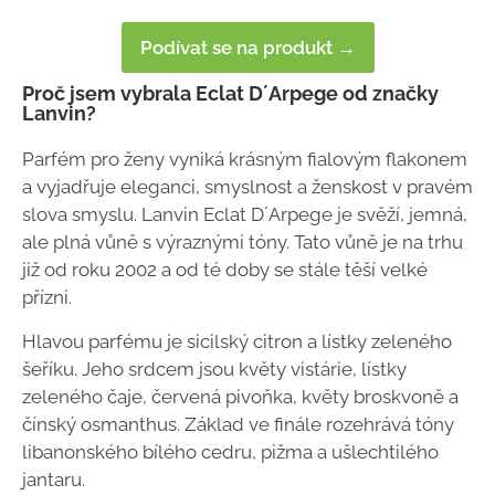
Podívat se na produkt →
Proč jsem vybrala Eclat D´Arpege od značky
Lanvin?
Parfém pro ženy vyniká krásným fialovým flakonem
a vyjadřuje eleganci, smyslnost a ženskost v pravém
slova smyslu. Lanvin Eclat D´Arpege je svěží, jemná,
ale plná vůně s výraznými tóny. Tato vůně je na trhu
již od roku 2002 a od té doby se stále těší velké
přízni.
Hlavou parfému je sicilský citron a lístky zeleného
šeříku. Jeho srdcem jsou květy vistárie, lístky
zeleného čaje, červená pivoňka, květy broskvoně a
čínský osmanthus. Základ ve finále rozehrává tóny
libanonského bílého cedru, pižma a ušlechtilého
jantaru.