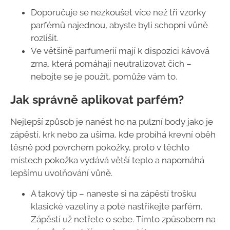
Doporučuje se nezkoušet více než tři vzorky
parfémů najednou, abyste byli schopni vůně
rozlišit.
Ve většině parfumerií mají k dispozici kávová
zrna, která pomáhají neutralizovat čich –
nebojte se je použít, pomůže vám to.
Jak správně aplikovat parfém?
Nejlepší způsob je nanést ho na pulzní body jako je
zápěstí, krk nebo za ušima, kde probíhá krevní oběh
těsně pod povrchem pokožky, proto v těchto
místech pokožka vydává větší teplo a napomáhá
lepšímu uvolňování vůně.
A takový tip – naneste si na zápěstí trošku
klasické vazelíny a poté nastříkejte parfém.
Zápěstí už netřete o sebe. Tímto způsobem na