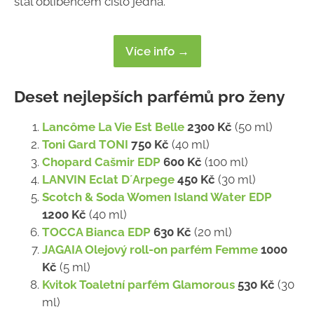
stal oblíbencem číslo jedna.
Více info →
Deset nejlepších parfémů pro ženy
Lancôme La Vie Est Belle
2300 Kč
(50 ml)
Toni Gard TONI
750 Kč
(40 ml)
Chopard Cašmir EDP
600 Kč
(100 ml)
LANVIN Eclat D´Arpege
450 Kč
(30 ml)
Scotch & Soda Women Island Water EDP
1200 Kč
(40 ml)
TOCCA Bianca EDP
630 Kč
(20 ml)
JAGAIA Olejový roll-on parfém Femme
1000
Kč
(5 ml)
Kvitok Toaletní parfém Glamorous
530 Kč
(30
ml)