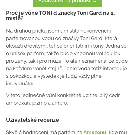
Podívat se na produkt →
Proč je vůně TONI d značky Toni Gard na 2.
místě?
Na druhou příčku jsem umístila nekonvenční
parfémovanou vodu od značky Toni Gard, která
okouzlí dřevitými, lehce orientálními tóny. Jedná se
o unisex parfém, takže bude vhodnou volbou jak
pro ženy, tak i pro muže. To ale neznamená, že bude
na každém vonět stejně. Tahle voda totiž interaguje
s pokožkou a výsledek je tudíž vždy plně
individuální.
V této jedinečné vůni konkrétně ucítíte: bílý cedr,
ambroxan, pižmo a ambru.
Uživatelské recenze
Skvělá hodnocení má parfém na
Amazonu
, kde mu