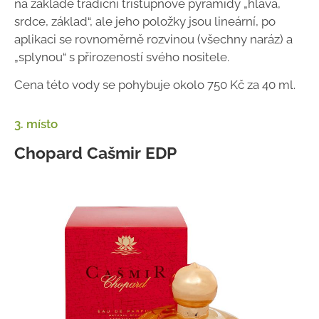
na základě tradiční třístupňové pyramidy „hlava,
srdce, základ“, ale jeho položky jsou lineární, po
aplikaci se rovnoměrně rozvinou (všechny naráz) a
„splynou“ s přirozeností svého nositele.
Cena této vody se pohybuje okolo 750 Kč za 40 ml.
3. místo
Chopard Cašmir EDP