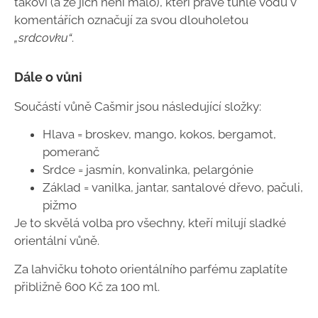
takoví (a že jich není málo), kteří právě tuhle vodu v
komentářích označují za svou dlouholetou
„srdcovku“
.
Dále o vůni
Součástí vůně Cašmir jsou následující složky:
Hlava = broskev, mango, kokos, bergamot,
pomeranč
Srdce = jasmín, konvalinka, pelargónie
Základ = vanilka, jantar, santalové dřevo, pačuli,
pižmo
Je to skvělá volba pro všechny, kteří milují sladké
orientální vůně.
Za lahvičku tohoto orientálního parfému zaplatíte
přibližně 600 Kč za 100 ml.