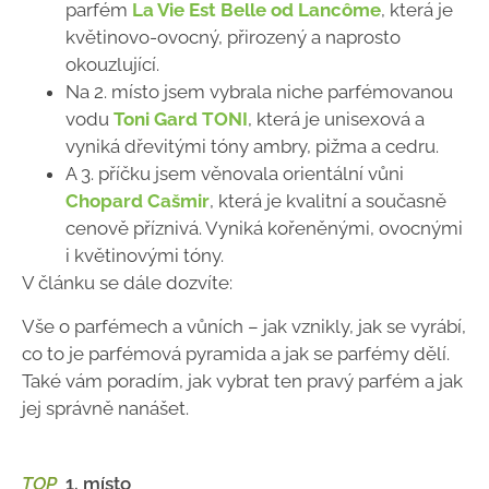
parfém
La Vie Est Belle od Lancôme
, která je
květinovo-ovocný, přirozený a naprosto
okouzlující.
Na 2. místo jsem vybrala niche parfémovanou
vodu
Toni Gard TONI
, která je unisexová a
vyniká dřevitými tóny ambry, pižma a cedru.
A 3. příčku jsem věnovala orientální vůni
Chopard Cašmir
, která je kvalitní a současně
cenově příznivá. Vyniká kořeněnými, ovocnými
i květinovými tóny.
V článku se dále dozvíte:
Vše o parfémech a vůních
– jak vznikly, jak se vyrábí,
co to je parfémová pyramida a jak se parfémy dělí.
Také vám poradím, jak vybrat ten pravý parfém a jak
jej správně nanášet.
TOP
1. místo