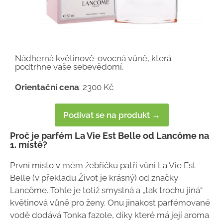
Nádherná květinově-ovocná vůně, která
podtrhne vaše sebevědomí.
Orientační cena
: 2300 Kč
Podívat se na produkt →
Proč je parfém La Vie Est Belle od Lancôme na
1. místě?
První místo v mém žebříčku patří vůni La Vie Est
Belle (v překladu Život je krásný) od značky
Lancôme. Tohle je totiž smyslná a „tak trochu jiná“
květinová vůně pro ženy. Onu jinakost parfémované
vodě dodává Tonka fazole, díky které má její aroma