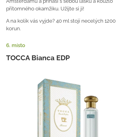
Amsterdamu a přináší s sebou lásku a kouzlo
přítomného okamžiku. Užijte si ji!
A na kolik vás vyjde? 40 ml stojí necelých 1200
korun.
6. místo
TOCCA Bianca EDP