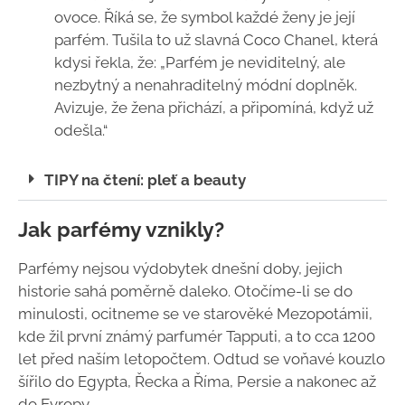
ovoce. Říká se, že symbol každé ženy je její
parfém. Tušila to už slavná Coco Chanel, která
kdysi řekla, že: „Parfém je neviditelný, ale
nezbytný a nenahraditelný módní doplněk.
Avizuje, že žena přichází, a připomíná, když už
odešla.“
TIPY na čtení: pleť a beauty
Jak parfémy vznikly?
Parfémy nejsou výdobytek dnešní doby, jejich
historie sahá poměrně daleko. Otočíme-li se do
minulosti, ocitneme se ve starověké Mezopotámii,
kde žil první známý parfumér Tapputi, a to cca 1200
let před naším letopočtem. Odtud se voňavé kouzlo
šířilo do Egypta, Řecka a Říma, Persie a nakonec až
do Evropy.