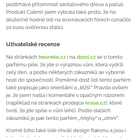
podtrhává přítomnost santalového dřeva a pačuli.
Produkt Cašmir jsem vybrala také proto, že ho
skutečně hodně lidí na srovnávacích fórech označilo
za svou ověřenou stálici.
Uživatelské recenze
Na stránkách
heureka.cz
i na
zbozi.cz
se o tomto
parfému píše, že jde o výraznou vůni, která vydrží
celý den, a podle některých zákazníků se výborně
hodí do společnosti. Poměrně dost lidí tento parfém
také popisuje jako orientální a
„těžší“
. Pravda ovšem
je, že jsem našla i komentáře s opačným názorem
(například na stránkách prodejce
krasa.cz
), které
tvrdí, že jde spíše o vůni lehčí. Podle dalších
zákazníků je pak tento parfém
„hřejivý“
a
„zimní“
.
Kromě toho také lidé chválí design flakonu a jsou i