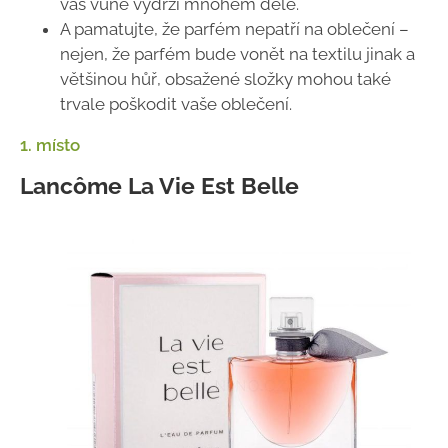
vás vůně vydrží mnohem déle.
A pamatujte, že parfém nepatří na oblečení –
nejen, že parfém bude vonět na textilu jinak a
většinou hůř, obsažené složky mohou také
trvale poškodit vaše oblečení.
1. místo
Lancôme La Vie Est Belle