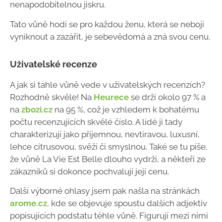
nenapodobitelnou jiskru.
Tato vůně hodí se pro každou ženu, která se nebojí
vyniknout a zazářit, je sebevědomá a zná svou cenu.
Uživatelské recenze
A jak si tahle vůně vede v uživatelských recenzích?
Rozhodně skvěle! Na
Heurece
se drží okolo 97 % a
na
zbozi.cz
na 95 %, což je vzhledem k bohatému
počtu recenzujících skvělé číslo. A lidé ji tady
charakterizují jako příjemnou, nevtíravou, luxusní,
lehce citrusovou, svěží či smyslnou. Také se tu píše,
že vůně La Vie Est Belle dlouho vydrží, a někteří ze
zákazníků si dokonce pochvalují její cenu.
Další výborné ohlasy jsem pak našla na stránkách
arome.cz
, kde se objevuje spoustu dalších adjektiv
popisujících podstatu téhle vůně. Figurují mezi nimi