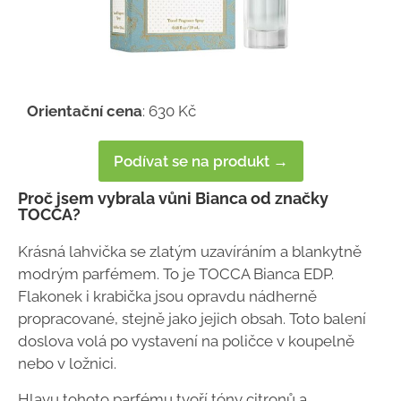
Orientační cena
: 630 Kč
Podívat se na produkt →
Proč jsem vybrala vůni Bianca od značky
TOCCA?
Krásná lahvička se zlatým uzavíráním a blankytně
modrým parfémem. To je TOCCA Bianca EDP.
Flakonek i krabička jsou opravdu nádherně
propracované, stejně jako jejich obsah. Toto balení
doslova volá po vystavení na poličce v koupelně
nebo v ložnici.
Hlavu tohoto parfému tvoří tóny citronů a