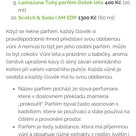
Lamazuna Tuhý parfém Dotek léta
400 Kč
(20
ml)
Scotch & Soda I AM EDP
1300 Kč
(60 ml)
Když se řekne parfém, každý člověk si
pravděpodobně ihned představí svou oblíbenou
vůni. A nemusí to být jen jeho osobní parfém, může
to být cokoliv. Vůni léta a prázdnin u babičky, aroma
čerstvě upražené kávy či silný závan orientálního
koření při vaření vánočního punče. Každá vůně je
osobitá a každý člověk má tu svou oblíbenou.
Název parfém pochází ze slova perfumare,
které v doslovném překladu znamená
„prokouřit“. Parfém býval často asociován s
kadidlem, které se používalo a stále používá na
čištění a provonění prostor.
Parfém je tedy substance, která má příjemnou
vůni a obsahuje různé extrakty z rostlin, květin i