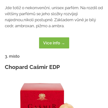
Jde totiž o nekonvenční, unisex parfém. Na rozdíl od
většiny parfémů se jeho složky rozvíjejí
najednou,nikoli postupně. Základem vůně je bílý
cedr, ambroxan, pižmo a ambra.
Více info →
3. místo
Chopard Cašmir EDP